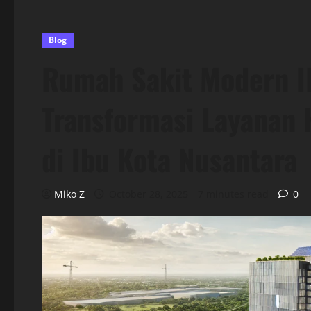
Blog
Rumah Sakit Modern I
Transformasi Layanan 
di Ibu Kota Nusantara
Miko Z
October 28, 2025
7 minutes read
0