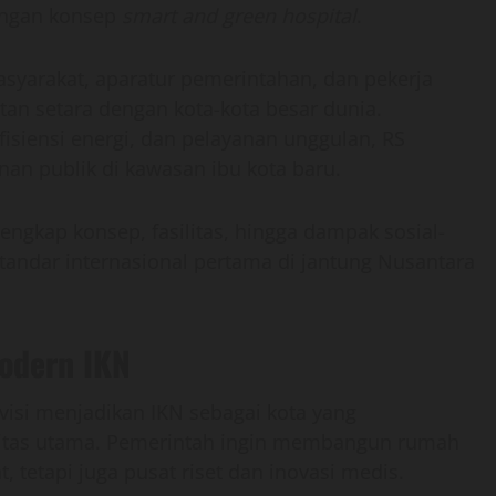
dengan konsep
smart and green hospital
.
syarakat, aparatur pemerintahan, dan pekerja
tan setara dengan kota-kota besar dunia.
fisiensi energi, dan pelayanan unggulan, RS
an publik di kawasan ibu kota baru.
engkap konsep, fasilitas, hingga dampak sosial-
andar internasional pertama di jantung Nusantara
odern IKN
isi menjadikan IKN sebagai kota yang
itas utama. Pemerintah ingin membangun rumah
, tetapi juga pusat riset dan inovasi medis.