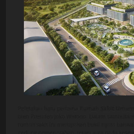
Peletakan batu pertama
Rumah Sakit Umum 
oleh Presiden Joko Widodo. Dalam sambutan
rumah sakit ini merupakan bukti nyata bahw
gedung pemerintahan, tetapi juga pada kesej