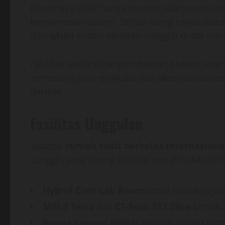
Desainnya tidak hanya memanjakan mata, teta
kenyamanan pasien. Setiap ruang rawat dides
dilengkapi sistem ventilasi canggih untuk menj
Fasilitas parkir dibangun dengan sistem
smart
sementara jalur evakuasi dan akses ambulan
darurat.
Fasilitas Unggulan
Sebagai
rumah sakit berkelas internasiona
canggih yang jarang dimiliki rumah sakit lain d
Hybrid Cath Lab Room
untuk tindakan jan
MRI 3 Tesla
dan
CT-Scan 512 Slice
bertekno
Ruang operasi digital
dengan sistem monit