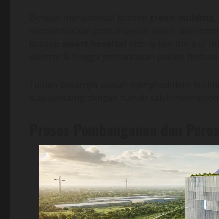
Dengan mengadopsi konsep
green building
,
memanfaatkan pencahayaan alami, dan memili
konsep
smart hospital
diterapkan melalui int
elektronik hingga pemantauan pasien berbasis 
Tujuan besarnya adalah menghadirkan fasilita
siap bersaing dengan rumah sakit internasiona
Proses Pembangunan dan Pere