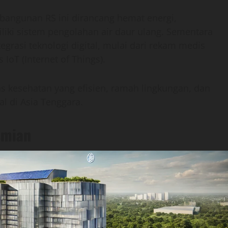
 bangunan RS ini dirancang hemat energi,
ki sistem pengolahan air daur ulang. Sementara
egrasi teknologi digital, mulai dari rekam medis
IoT (Internet of Things).
s kesehatan yang efisien, ramah lingkungan, dan
l di Asia Tenggara.
smian