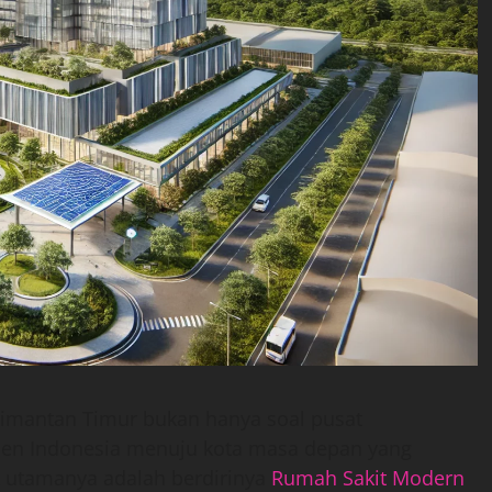
limantan Timur bukan hanya soal pusat
men Indonesia menuju kota masa depan yang
ak utamanya adalah berdirinya
Rumah Sakit Modern