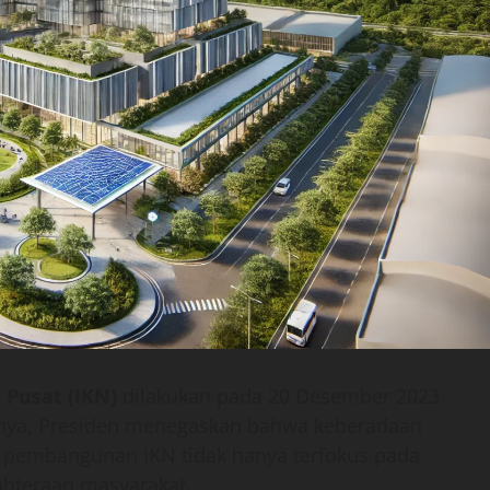
Pusat (IKN)
dilakukan pada 20 Desember 2023
nya, Presiden menegaskan bahwa keberadaan
a pembangunan IKN tidak hanya terfokus pada
ahteraan masyarakat.