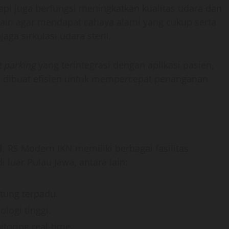
pi juga berfungsi meningkatkan kualitas udara dan
ain agar mendapat cahaya alami yang cukup serta
aga sirkulasi udara steril.
 parking
yang terintegrasi dengan aplikasi pasien,
s dibuat efisien untuk mempercepat penanganan
l
, RS Modern IKN memiliki berbagai fasilitas
i luar Pulau Jawa, antara lain:
tung terpadu.
logi tinggi.
oring real-time.