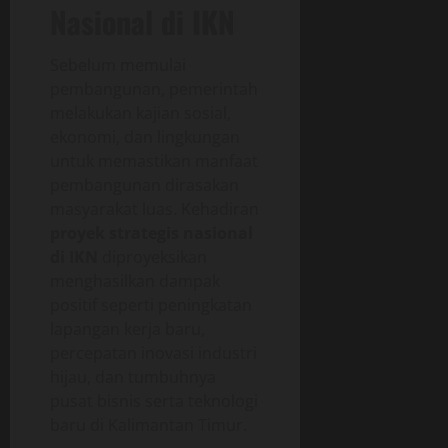
Nasional di IKN
Sebelum memulai
pembangunan, pemerintah
melakukan kajian sosial,
ekonomi, dan lingkungan
untuk memastikan manfaat
pembangunan dirasakan
masyarakat luas. Kehadiran
proyek strategis nasional
di IKN
diproyeksikan
menghasilkan dampak
positif seperti peningkatan
lapangan kerja baru,
percepatan inovasi industri
hijau, dan tumbuhnya
pusat bisnis serta teknologi
baru di Kalimantan Timur.