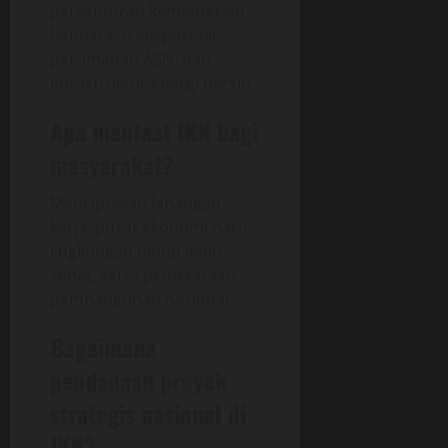
perkantoran kementerian,
bandara, transportasi,
perumahan ASN, dan
infrastruktur energi bersih.
Apa manfaat IKN bagi
masyarakat?
Menciptakan lapangan
kerja, pusat ekonomi baru,
lingkungan hidup lebih
sehat, serta pemerataan
pembangunan nasional.
Bagaimana
pendanaan proyek
strategis nasional di
IKN?