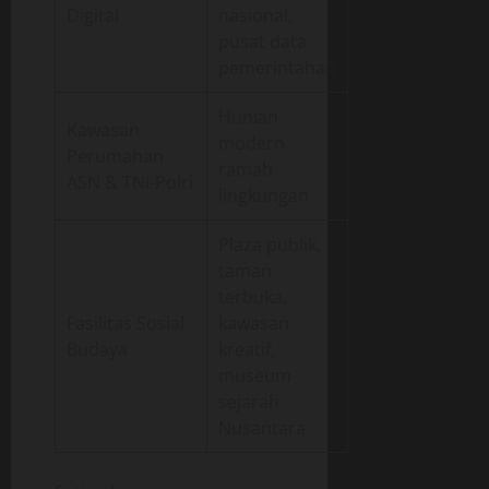
Digital
nasional,
pusat data
pemerintahan
Hunian
Kawasan
modern
Perumahan
ramah
ASN & TNI-Polri
lingkungan
Plaza publik,
taman
terbuka,
Fasilitas Sosial
kawasan
Budaya
kreatif,
museum
sejarah
Nusantara