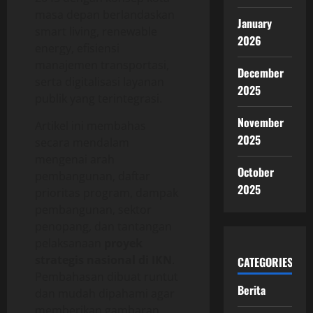
masa depan berlandaskan
January
smart living, renewable
2026
energy, efisiensi
manajemen transportasi,
December
serta digitalisasi layanan
2025
publik yang terintegrasi.
November
Artikel ini membahas
2025
secara mendalam
mengenai arah
October
pembangunan, daftar
2025
prioritas program, dampak
pembangunan, sektor
penopang, dan tantangan
pelaksanaan
proyek
strategis nasional di IKN
.
CATEGORIES
Pembahasan dibuat runtut
Berita
dan mudah dipahami agar
memberikan gambaran