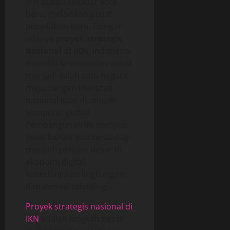
IKN bukan sekadar kota
baru, melainkan pusat
peradaban baru. Dengan
adanya
proyek strategis
nasional di IKN
, Indonesia
memiliki kesempatan untuk
menjadi salah satu negara
maju dengan identitas
nasional kuat di tengah
kompetisi global.
Pembangunan ini menjadi
bukti bahwa Indonesia siap
menjadi pemain besar di
ekonomi digital,
keberlanjutan lingkungan,
dan inovasi teknologi.
Proyek strategis nasional di
IKN
adalah langkah besar