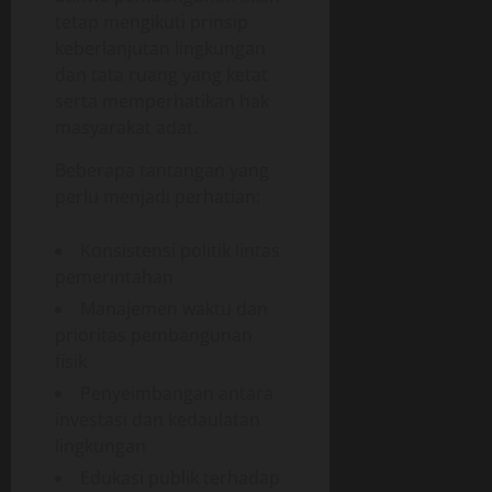
tetap mengikuti prinsip
keberlanjutan lingkungan
dan tata ruang yang ketat
serta memperhatikan hak
masyarakat adat.
Beberapa tantangan yang
perlu menjadi perhatian:
Konsistensi politik lintas
pemerintahan
Manajemen waktu dan
prioritas pembangunan
fisik
Penyeimbangan antara
investasi dan kedaulatan
lingkungan
Edukasi publik terhadap