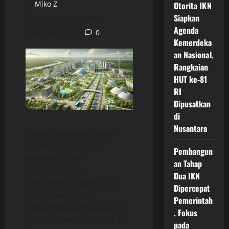
Miko Z
Otorita IKN
Siapkan
November 22, 2025
Agenda
6 minutes read
0
Kemerdeka
an Nasional,
Rangkaian
HUT ke-81
RI
Dipusatkan
di
Nusantara
Dalam beberapa tahun
terakhir, Indonesia
Pembangun
memasuki fase
an Tahap
pembangunan
Dua IKN
monumental yang akan
Dipercepat
menentukan arah
Pemerintah
perkembangan bangsa di
, Fokus
masa depan. Pemindahan
pada