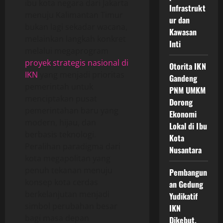
ibu kota negara dari Jakarta
Infrastrukt
menuju Kalimantan Timur
ur dan
bukan lagi sekadar wacana,
Kawasan
melainkan langkah konkret
Inti
melalui megaprogram
proyek strategis nasional di
Otorita IKN
IKN
yang menjadi prioritas
Gandeng
pemerintah untuk
PNM UMKM
menciptakan pusat
Dorong
pemerintahan baru yang
Ekonomi
modern, hijau, dan
Lokal di Ibu
berbasis teknologi.
Kota
Peralihan paradigma dari
Nusantara
kota megapolitan yang
penuh tekanan menuju
Pembangun
konsep kota cerdas
an Gedung
berkelanjutan menjadi
Yudikatif
simbol perubahan besar
IKN
bagi masa depan
Dikebut,