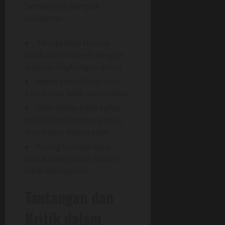
Sementara dampak
sosialnya:
Terciptanya hunian
layak dan modern dengan
kualitas lingkungan aman
Akses pendidikan dan
kesehatan lebih berkualitas
Pola hidup lebih sehat
melalui kota bebas polusi
dan bebas kemacetan
Ruang budaya baru
untuk pelestarian tradisi
lokal Kalimantan
Tantangan dan
Kritik dalam