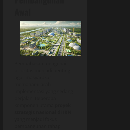
Awal
Pembahasan mengenai
prioritas menjadi penting
agar masyarakat
memahami arah
implementasi yang sedang
berjalan. Beberapa
komponen utama
proyek
strategis nasional di IKN
yang menjadi fokus
pembangunan tahap