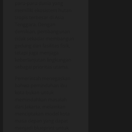
paru-paru dunia yang
memiliki ekosistem hutan
tropis terbesar di Asia
Tenggara. Dengan
demikian, pembangunan
tidak sekadar membangun
gedung dan fasilitas fisik,
tetapi juga menjaga
keberlanjutan lingkungan
sebagai prioritas utama.
Pemerintah menegaskan
bahwa pemindahan ibu
kota bukan untuk
memindahkan masalah
dari Jakarta, melainkan
menciptakan model kota
masa depan yang dapat
menjadi blueprint untuk