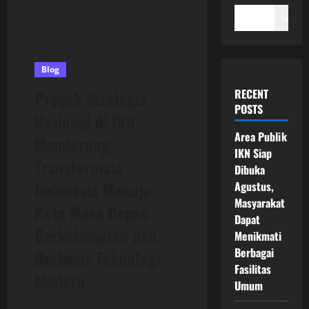
Search
Blog
RECENT
Proyek Strategis
POSTS
Nasional di IKN
Area Publik
Mendorong
IKN Siap
Transformasi
Dibuka
Indonesia Menuju
Agustus,
Masyarakat
Kota Masa Depan
Dapat
Berkelanjutan dan
Menikmati
Berbagai
Berbasis Teknologi
Fasilitas
Modern
Umum