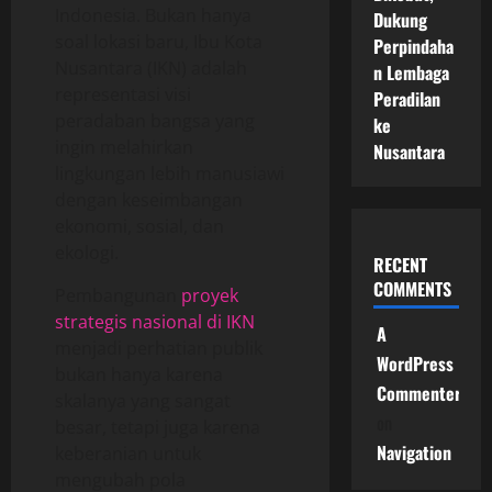
Indonesia. Bukan hanya
Dukung
soal lokasi baru, Ibu Kota
Perpindaha
Nusantara (IKN) adalah
n Lembaga
representasi visi
Peradilan
peradaban bangsa yang
ke
ingin melahirkan
Nusantara
lingkungan lebih manusiawi
dengan keseimbangan
ekonomi, sosial, dan
ekologi.
RECENT
COMMENTS
Pembangunan
proyek
strategis nasional di IKN
A
menjadi perhatian publik
WordPress
bukan hanya karena
Commenter
skalanya yang sangat
on
besar, tetapi juga karena
Navigation
keberanian untuk
mengubah pola