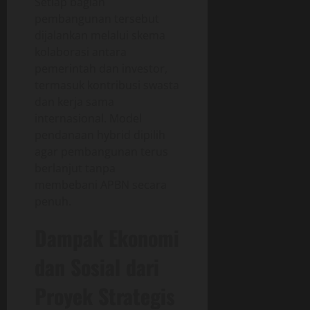
Setiap bagian
pembangunan tersebut
dijalankan melalui skema
kolaborasi antara
pemerintah dan investor,
termasuk kontribusi swasta
dan kerja sama
internasional. Model
pendanaan hybrid dipilih
agar pembangunan terus
berlanjut tanpa
membebani APBN secara
penuh.
Dampak Ekonomi
dan Sosial dari
Proyek Strategis