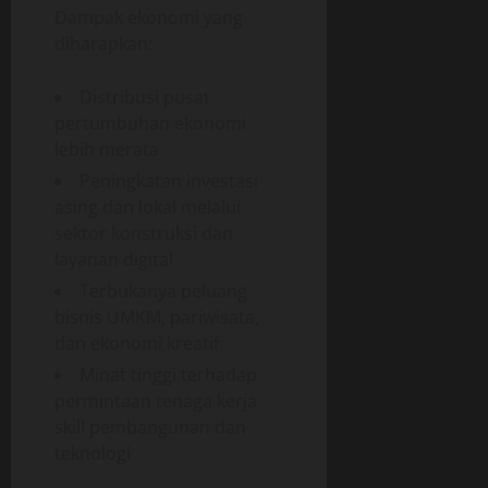
Dampak ekonomi yang
diharapkan:
Distribusi pusat
pertumbuhan ekonomi
lebih merata
Peningkatan investasi
asing dan lokal melalui
sektor konstruksi dan
layanan digital
Terbukanya peluang
bisnis UMKM, pariwisata,
dan ekonomi kreatif
Minat tinggi terhadap
permintaan tenaga kerja
skill pembangunan dan
teknologi