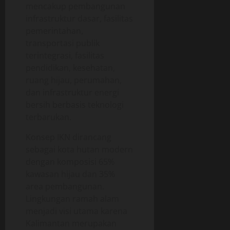
mencakup pembangunan
infrastruktur dasar, fasilitas
pemerintahan,
transportasi publik
terintegrasi, fasilitas
pendidikan, kesehatan,
ruang hijau, perumahan,
dan infrastruktur energi
bersih berbasis teknologi
terbarukan.
Konsep IKN dirancang
sebagai kota hutan modern
dengan komposisi 65%
kawasan hijau dan 35%
area pembangunan.
Lingkungan ramah alam
menjadi visi utama karena
Kalimantan merupakan