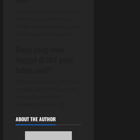
Dengan skema pembiayaan
hybrid yang melibatkan
APBN, investasi swasta, dan
kemitraan internasional.
Siapa yang akan
tinggal di IKN pada
tahap awal?
ASN kementerian, TNI-Polri,
tenaga ahli pembangunan,
dan pelaku industri
strategis pendukung.
ABOUT THE AUTHOR