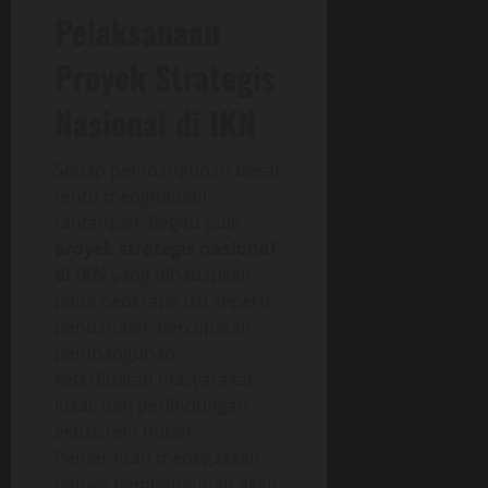
Pelaksanaan
Proyek Strategis
Nasional di IKN
Setiap pembangunan besar
tentu menghadapi
tantangan. Begitu pula
proyek strategis nasional
di IKN
yang dihadapkan
pada beberapa isu seperti
pendanaan, percepatan
pembangunan,
keterlibatan masyarakat
lokal, dan perlindungan
ekosistem hutan.
Pemerintah menegaskan
bahwa pembangunan akan