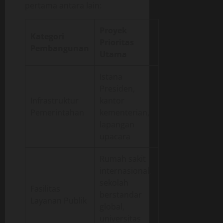
pertama antara lain:
Proyek
Kategori
Prioritas
Pembangunan
Utama
Istana
Presiden,
Infrastruktur
kantor
Pemerintahan
kementerian,
lapangan
upacara
Rumah sakit
internasional,
sekolah
Fasilitas
berstandar
Layanan Publik
global,
universitas