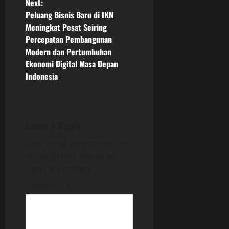
n
Next:
Peluang Bisnis Baru di IKN
a
Meningkat Pesat Seiring
Percepatan Pembangunan
v
Modern dan Pertumbuhan
Ekonomi Digital Masa Depan
i
Indonesia
g
a
Leave a Reply
t
Your email address will not
i
be published.
Required
fields are marked
*
o
Comment
*
n