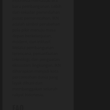
Indonesia memasuki era
baru pembangunan. Lebih
dari sekadar pemindahan
pusat pemerintahan, IKN
adalah simbol perubahan
pola pikir menuju masa
depan berkelanjutan,
modern, dan inklusif.
Melalui pembangunan
terencana, pemanfaatan
teknologi, dan penguatan
ekosistem lingkungan, IKN
diharapkan menjadi kota
percontohan dunia yang
layak dihuni dan
membanggakan seluruh
rakyat Indonesia.
FAQ