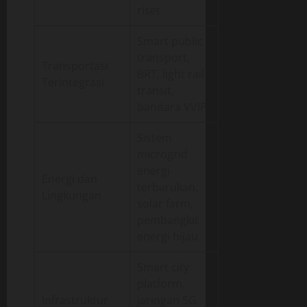
riset
Smart public
transport,
Transportasi
BRT, light rail
Terintegrasi
transit,
bandara VVIP
Sistem
microgrid
energi
Energi dan
terbarukan,
Lingkungan
solar farm,
pembangkit
energi hijau
Smart city
platform,
Infrastruktur
jaringan 5G