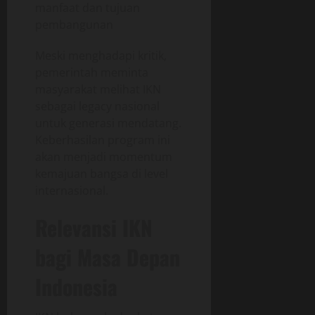
manfaat dan tujuan
pembangunan
Meski menghadapi kritik,
pemerintah meminta
masyarakat melihat IKN
sebagai legacy nasional
untuk generasi mendatang.
Keberhasilan program ini
akan menjadi momentum
kemajuan bangsa di level
internasional.
Relevansi IKN
bagi Masa Depan
Indonesia