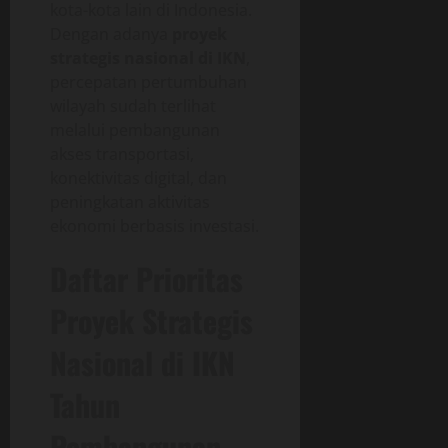
kota-kota lain di Indonesia.
Dengan adanya
proyek
strategis nasional di IKN
,
percepatan pertumbuhan
wilayah sudah terlihat
melalui pembangunan
akses transportasi,
konektivitas digital, dan
peningkatan aktivitas
ekonomi berbasis investasi.
Daftar Prioritas
Proyek Strategis
Nasional di IKN
Tahun
Pembangunan