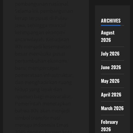
pembangunan nasional.
Selama ini, pembangunan
kerap terpusat di Pulau
ARCHIVES
Jawa, sehingga muncul
August
ketimpangan ekonomi
antarwilayah. Kehadiran
2026
IKN menjadi kesempatan
July 2026
besar membuka pusat
pertumbuhan ekonomi
June 2026
baru, mempercepat
pemerataan infrastruktur,
May 2026
dan menghadirkan ruang
hidup yang layak dan
April 2026
nyaman bagi masyarakat.
Pemerintah menetapkan
March 2026
bahwa IKN akan menjadi
simbol transformasi
February
menuju Indonesia Emas
2026
2045 dengan konsep kota