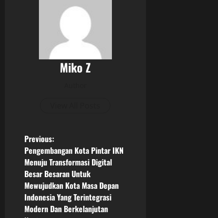
Miko Z
Author
View All Posts
P
Previous:
Pengembangan Kota Pintar IKN
o
Menuju Transformasi Digital
Besar Besaran Untuk
s
Mewujudkan Kota Masa Depan
Indonesia Yang Terintegrasi
t
Modern Dan Berkelanjutan