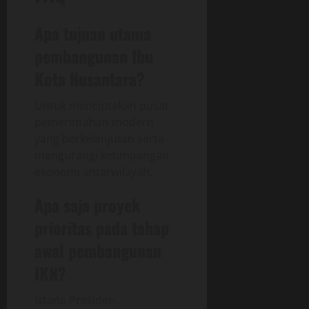
Apa tujuan utama
pembangunan Ibu
Kota Nusantara?
Untuk menciptakan pusat
pemerintahan modern
yang berkelanjutan serta
mengurangi ketimpangan
ekonomi antarwilayah.
Apa saja proyek
prioritas pada tahap
awal pembangunan
IKN?
Istana Presiden,