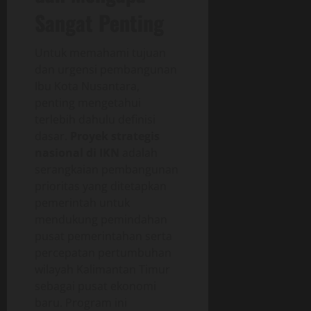
Sangat Penting
Untuk memahami tujuan
dan urgensi pembangunan
Ibu Kota Nusantara,
penting mengetahui
terlebih dahulu definisi
dasar.
Proyek strategis
nasional di IKN
adalah
serangkaian pembangunan
prioritas yang ditetapkan
pemerintah untuk
mendukung pemindahan
pusat pemerintahan serta
percepatan pertumbuhan
wilayah Kalimantan Timur
sebagai pusat ekonomi
baru. Program ini