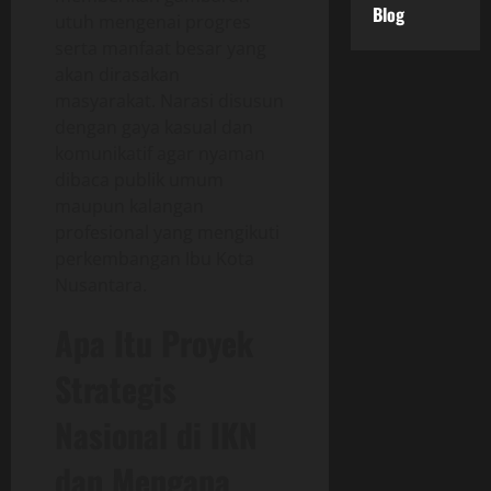
Blog
utuh mengenai progres
serta manfaat besar yang
akan dirasakan
masyarakat. Narasi disusun
dengan gaya kasual dan
komunikatif agar nyaman
dibaca publik umum
maupun kalangan
profesional yang mengikuti
perkembangan Ibu Kota
Nusantara.
Apa Itu Proyek
Strategis
Nasional di IKN
dan Mengapa