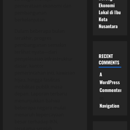
Ekonomi
pemerataan ekonomi dan
Lokal di Ibu
pembangunan
Kota
berkelanjutan.
Nusantara
Dalam beberapa bulan
terakhir, progres
pembangunan semakin
terlihat nyata—dari
RECENT
penyelesaian infrastruktur
COMMENTS
dasar, kantor
pemerintahan inti, kawasan
A
hijau, hingga fasilitas
WordPress
mobilitas publik masa
Commenter
depan. Laporan terbaru
on
menunjukkan bahwa
Navigation
beberapa negara mulai
menaruh kepercayaan
besar terhadap IKN,
terutama setelah