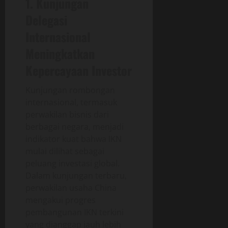
1. Kunjungan
Delegasi
Internasional
Meningkatkan
Kepercayaan Investor
Kunjungan rombongan
internasional, termasuk
perwakilan bisnis dari
berbagai negara, menjadi
indikator kuat bahwa IKN
mulai dilihat sebagai
peluang investasi global.
Dalam kunjungan terbaru,
perwakilan usaha China
mengakui progres
pembangunan IKN terkini
yang dianggap jauh lebih