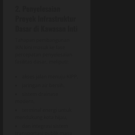
2. Penyelesaian
Proyek Infrastruktur
Dasar di Kawasan Inti
Tahapan pembangunan
IKN kini masuk ke fase
percepatan penyelesaian
fasilitas dasar, meliputi:
akses jalan menuju KIPP,
jaringan air bersih,
sistem drainase
modern,
terminal energi untuk
mendukung kota hijau,
dan integrasi sistem
transportasi publik masa