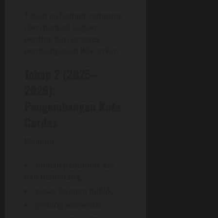
Tahap ini hampir rampung
dan menjadi bagian
penting dari progres
pembangunan IKN terkini.
Tahap 2 (2025–
2029):
Pengembangan Kota
Cerdas
Meliputi:
hunian penduduk asli
dan pendatang,
pusat layanan publik,
gedung komersial,