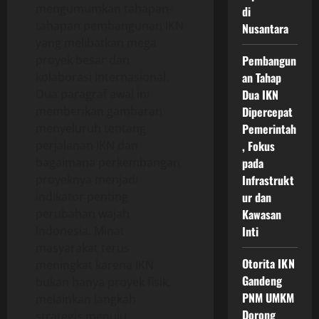
mengumumkan tahapan-
di
tahapan pembangunan IKN
Nusantara
yang melibatkan mega
proyek besar dan
Pembangun
kolaborasi internasional.
an Tahap
Dua paragraf awal ini
Dua IKN
memberikan gambaran
Dipercepat
menyeluruh tentang
Pemerintah
perjalanan IKN dan
, Fokus
bagaimana perkembangan
pada
proyeknya menjadi
Infrastrukt
indikator penting
ur dan
perubahan wajah
Kawasan
Indonesia. Minat
Inti
masyarakat terus
Otorita IKN
meningkat karena IKN
Gandeng
bukan hanya proyek fisik,
PNM UMKM
melainkan langkah
Dorong
strategis menuju