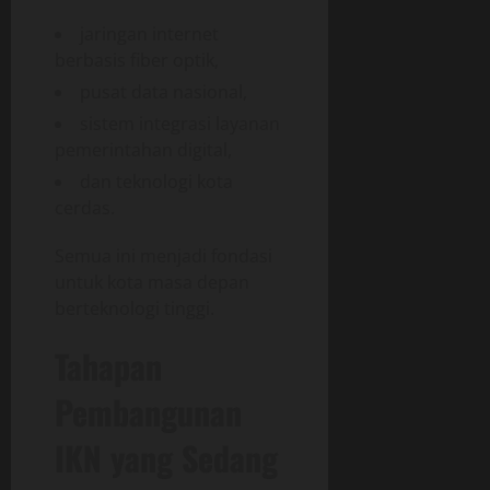
jaringan internet
berbasis fiber optik,
pusat data nasional,
sistem integrasi layanan
pemerintahan digital,
dan teknologi kota
cerdas.
Semua ini menjadi fondasi
untuk kota masa depan
berteknologi tinggi.
Tahapan
Pembangunan
IKN yang Sedang