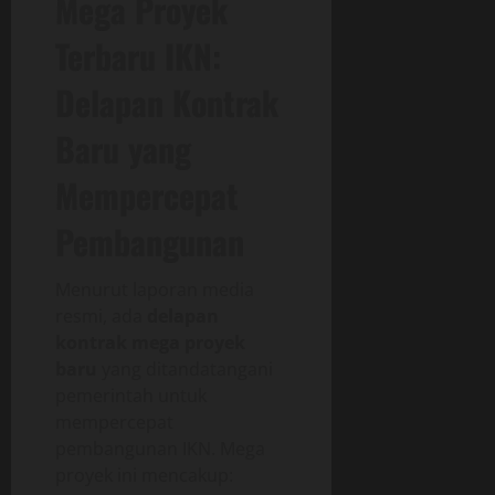
Mega Proyek
Terbaru IKN:
Delapan Kontrak
Baru yang
Mempercepat
Pembangunan
Menurut laporan media
resmi, ada
delapan
kontrak mega proyek
baru
yang ditandatangani
pemerintah untuk
mempercepat
pembangunan IKN. Mega
proyek ini mencakup: