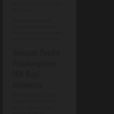
agar tetap sesuai standar
kota hijau.
Namun, pemerintah
menyatakan komitmen
untuk menuntaskan semua
tahapan sesuai timeline.
Dampak Positif
Pembangunan
IKN Bagi
Indonesia
IKN bukan hanya untuk
pemindahan ibu kota,
tetapi juga membawa
banyak manfaat: