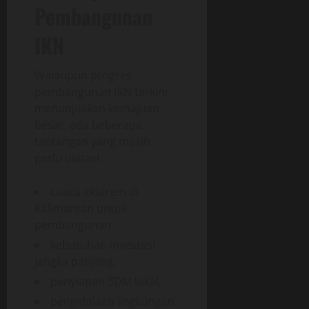
Pembangunan
IKN
Walaupun progres
pembangunan IKN terkini
menunjukkan kemajuan
besar, ada beberapa
tantangan yang masih
perlu diatasi:
cuaca ekstrem di
Kalimantan untuk
pembangunan,
kebutuhan investasi
jangka panjang,
penyiapan SDM lokal,
pengelolaan lingkungan