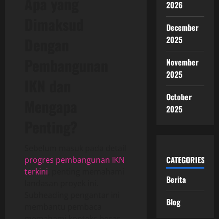
Apa yang
2026
Dimaksud
December
Dengan
2025
Pembangunan
November
2025
IKN dan
October
Mengapa
2025
Penting?
Sebelum masuk pada detail
CATEGORIES
progres pembangunan IKN
terkini
, penting memahami
Berita
landasan proyek ini.
Subheading pengantar ini
Blog
membantu pembaca
memahami konteks besar