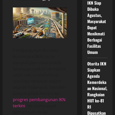
IKN Siap
Dibuka
Agustus,
Masyarakat
Dapat
Menikmati
Berbagai
Fasilitas
Pembangunan Ibu Kota
Umum
Nusantara (IKN) terus
menjadi perhatian publik
Otorita IKN
karena proyek ini termasuk
Siapkan
salah satu transformasi
Agenda
tata kota terbesar dalam
Kemerdeka
sejarah Indonesia. Semakin
an Nasional,
banyak pihak menyoroti
Rangkaian
progres pembangunan IKN
HUT ke-81
terkini
, terutama sejak
RI
pemerintah mulai
Dipusatkan