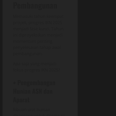
Pembangunan
Memasuki tahun keempat
proyek, progres IKN 2025
menjadi fase kunci. Tahun
ini diproyeksikan menjadi
momentum penting
penyelesaian tahap awal
pembangunan.
Apa saja yang menjadi
fokus progres IKN 2025?
• Pengembangan
Hunian ASN dan
Aparat
Ribuan unit hunian
dirancang untuk ditempati