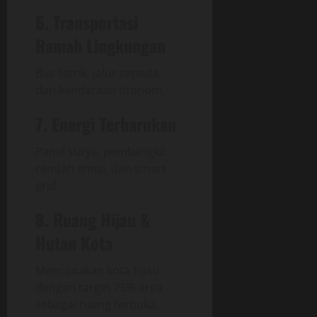
6. Transportasi
Ramah Lingkungan
Bus listrik, jalur sepeda,
dan kendaraan otonom.
7. Energi Terbarukan
Panel surya, pembangkit
rendah emisi, dan smart
grid.
8. Ruang Hijau &
Hutan Kota
Menciptakan kota hijau
dengan target 75% area
sebagai ruang terbuka.