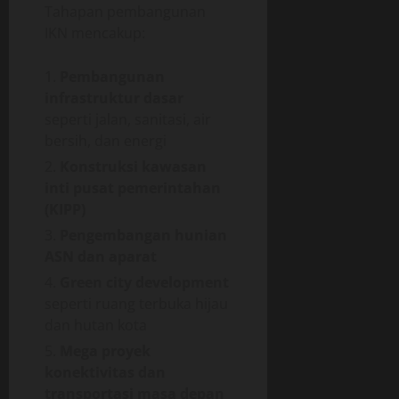
Tahapan pembangunan
IKN mencakup:
Pembangunan
infrastruktur dasar
seperti jalan, sanitasi, air
bersih, dan energi
Konstruksi kawasan
inti pusat pemerintahan
(KIPP)
Pengembangan hunian
ASN dan aparat
Green city development
seperti ruang terbuka hijau
dan hutan kota
Mega proyek
konektivitas dan
transportasi masa depan