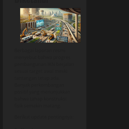
Berbagai laporan resmi
menyebut bahwa progres
pembangunan IKN berjalan
sesuai target awal meski
tantangan tetap ada.
Banyak perkembangan
positif yang menunjukkan
bahwa tahap konstruksi
fisik semakin matang.
Berikut update pentingnya: