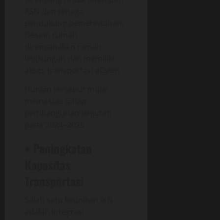
ASN dan tenaga
pendukung pemerintahan.
Desain rumah
direncanakan ramah
lingkungan dan memiliki
akses transportasi efisien.
Hunian tersebut mulai
memasuki tahap
pembangunan lanjutan
pada 2024–2025.
• Peningkatan
Kapasitas
Transportasi
Salah satu keunikan IKN
adalah integrasi