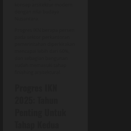
konsep arsitektur modern
dengan nilai budaya
Nusantara.
Progres IKN berapa persen
pada sektor perkantoran
pemerintahan diperkirakan
mencapai lebih dari 60%,
dan sebagian bangunan
sudah memasuki tahap
finishing arsitektural.
Progres IKN
2025: Tahun
Penting Untuk
Tahap Kedua