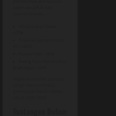
Berdasarkan pernyataan
beberapa pihak dan
laporan proyek:
Infrastruktur dasar:
±70%
Kawasan pemerintahan
inti: ±60%
Hunian ASN: ±40%
Ruang hijau dan fasilitas
lingkungan: ±50%
Angka ini bersifat estimasi
tetapi mencerminkan
percepatan besar selama
tahun 2023–2025.
Tantangan Dalam