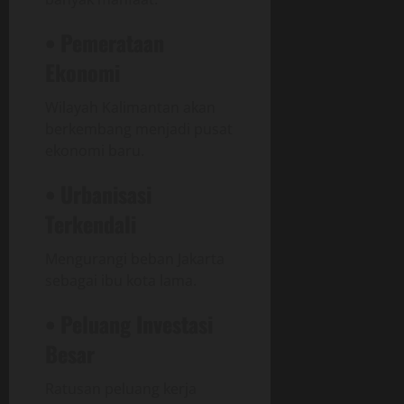
• Pemerataan
Ekonomi
Wilayah Kalimantan akan
berkembang menjadi pusat
ekonomi baru.
• Urbanisasi
Terkendali
Mengurangi beban Jakarta
sebagai ibu kota lama.
• Peluang Investasi
Besar
Ratusan peluang kerja