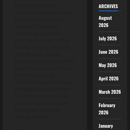
kunjungan delegasi
ARCHIVES
internasional yang memuji
August
perkembangan proyek
2026
tersebut. Tak sedikit
investor asing melirik
July 2026
peluang investasi setelah
melihat progres IKN 2025
June 2026
yang berjalan sesuai
tahapan pembangunan IKN
May 2026
yang direncanakan. Semua
perkembangan ini
April 2026
membuat masyarakat ingin
mengetahui sejauh mana
March 2026
IKN berkembang, berapa
persen progresnya, dan
February
proyek apa saja yang
2026
sedang berjalan.
January