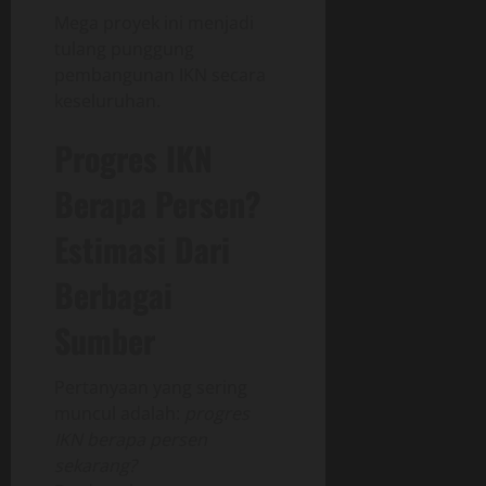
Mega proyek ini menjadi
tulang punggung
pembangunan IKN secara
keseluruhan.
Progres IKN
Berapa Persen?
Estimasi Dari
Berbagai
Sumber
Pertanyaan yang sering
muncul adalah:
progres
IKN berapa persen
sekarang?