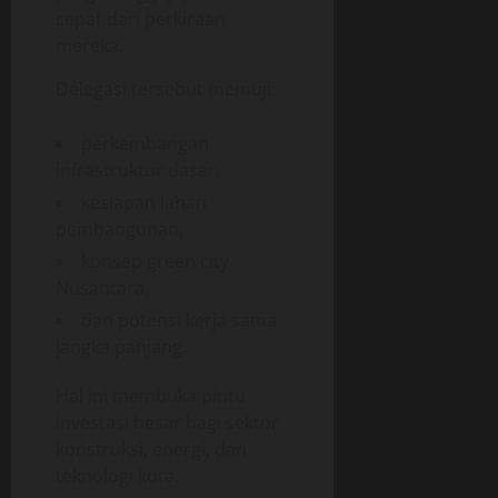
cepat dari perkiraan
mereka.
Delegasi tersebut memuji:
perkembangan
infrastruktur dasar,
kesiapan lahan
pembangunan,
konsep green city
Nusantara,
dan potensi kerja sama
jangka panjang.
Hal ini membuka pintu
investasi besar bagi sektor
konstruksi, energi, dan
teknologi kota.