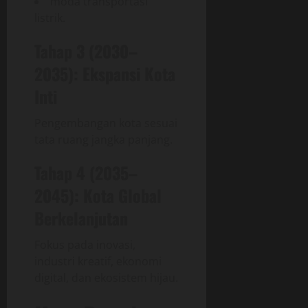
moda transportasi
listrik.
Tahap 3 (2030–
2035): Ekspansi Kota
Inti
Pengembangan kota sesuai
tata ruang jangka panjang.
Tahap 4 (2035–
2045): Kota Global
Berkelanjutan
Fokus pada inovasi,
industri kreatif, ekonomi
digital, dan ekosistem hijau.