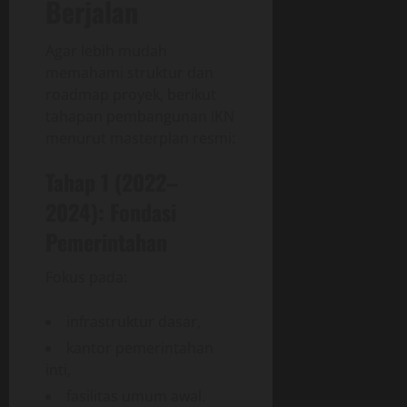
Berjalan
Agar lebih mudah
memahami struktur dan
roadmap proyek, berikut
tahapan pembangunan IKN
menurut masterplan resmi:
Tahap 1 (2022–
2024): Fondasi
Pemerintahan
Fokus pada:
infrastruktur dasar,
kantor pemerintahan
inti,
fasilitas umum awal.