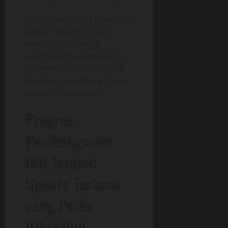
Karena proyek ini berada di
wilayah yang luas dan
memiliki visi hingga
puluhan tahun ke depan,
progres IKN 2025 menjadi
fase penentu kelangsungan
seluruh masterplan.
Progres
Pembangunan
IKN Terkini:
Update Terbaru
yang Perlu
Diketahui