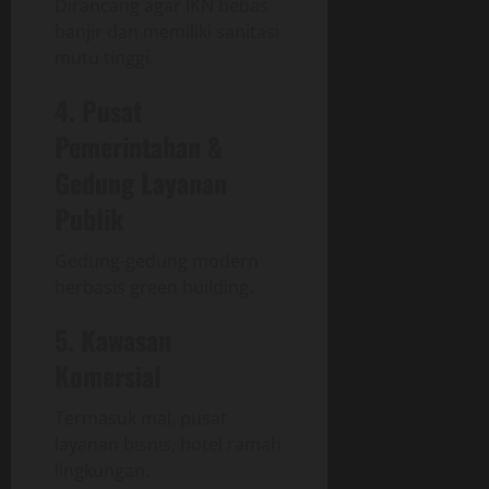
Dirancang agar IKN bebas
banjir dan memiliki sanitasi
mutu tinggi.
4. Pusat
Pemerintahan &
Gedung Layanan
Publik
Gedung-gedung modern
berbasis green building.
5. Kawasan
Komersial
Termasuk mal, pusat
layanan bisnis, hotel ramah
lingkungan.