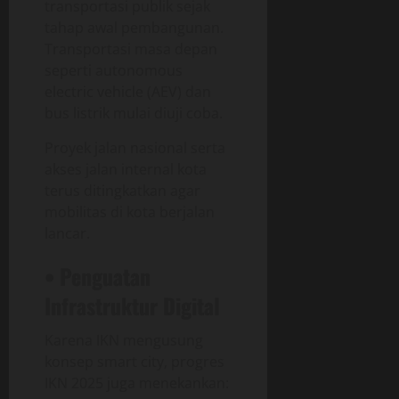
transportasi publik sejak
tahap awal pembangunan.
Transportasi masa depan
seperti autonomous
electric vehicle (AEV) dan
bus listrik mulai diuji coba.
Proyek jalan nasional serta
akses jalan internal kota
terus ditingkatkan agar
mobilitas di kota berjalan
lancar.
• Penguatan
Infrastruktur Digital
Karena IKN mengusung
konsep smart city, progres
IKN 2025 juga menekankan: