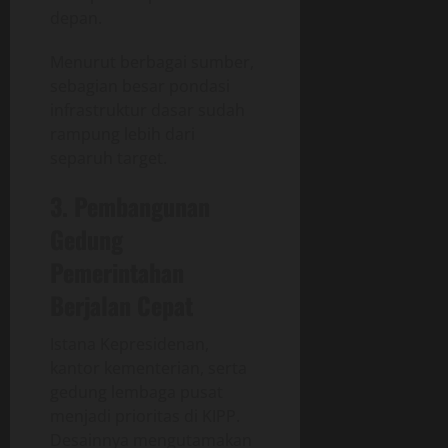
depan.
Menurut berbagai sumber,
sebagian besar pondasi
infrastruktur dasar sudah
rampung lebih dari
separuh target.
3. Pembangunan
Gedung
Pemerintahan
Berjalan Cepat
Istana Kepresidenan,
kantor kementerian, serta
gedung lembaga pusat
menjadi prioritas di KIPP.
Desainnya mengutamakan