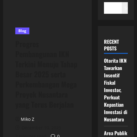
Search
Blog
RECENT
Progres
POSTS
Pembangunan IKN
Otorita IKN
Terkini Menuju Tahap
Tawarkan
Besar 2025 serta
Insentif
Perkembangan Mega
Fiskal
Investor,
Proyek Nusantara
Perkuat
yang Terus Berjalan
Kepastian
Investasi di
Nusantara
Miko Z
December 10, 2025
Area Publik
7 minutes read
0