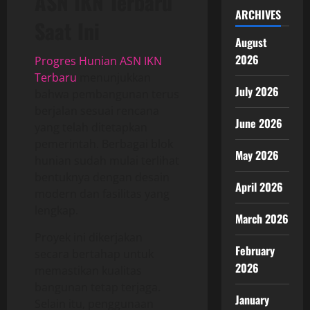
ASN IKN Terbaru
ARCHIVES
Saat Ini
August
2026
Progres Hunian ASN IKN
Terbaru
menunjukkan
July 2026
bahwa pembangunan terus
berjalan sesuai rencana
June 2026
yang telah ditetapkan
pemerintah. Berbagai blok
May 2026
hunian sudah mulai terlihat
bentuknya dengan desain
April 2026
modern dan fasilitas yang
lengkap.
March 2026
Proyek ini dikerjakan
February
secara bertahap untuk
2026
memastikan kualitas
bangunan tetap terjaga.
January
Selain itu, penggunaan