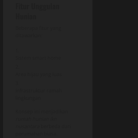
Fitur Unggulan
Hunian
Beberapa fitur yang
ditawarkan:
Sistem smart home
Area hijau yang luas
Infrastruktur ramah
lingkungan
Konsep ini menjadikan
rumah hunian ikn
nusantara
berbeda dari
perumahan biasa.