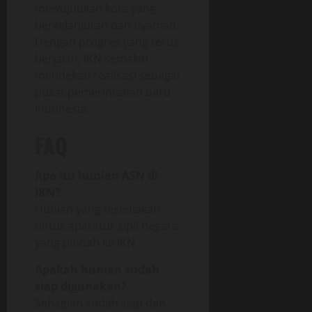
mewujudkan kota yang
berkelanjutan dan nyaman.
Dengan progres yang terus
berjalan, IKN semakin
mendekati realisasi sebagai
pusat pemerintahan baru
Indonesia.
FAQ
Apa itu hunian ASN di
IKN?
Hunian yang disediakan
untuk aparatur sipil negara
yang pindah ke IKN.
Apakah hunian sudah
siap digunakan?
Sebagian sudah siap dan