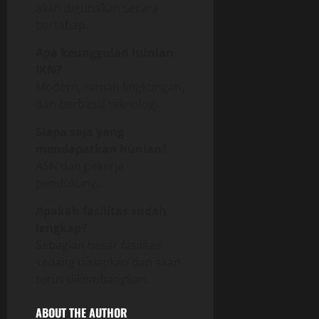
akan digunakan secara
bertahap.
Apa keunggulan hunian
IKN?
Modern, ramah lingkungan,
dan berbasis teknologi.
Siapa saja yang
mendapatkan hunian?
ASN dan pekerja
pendukung.
Apakah fasilitas sudah
lengkap?
Sebagian besar fasilitas
sedang disiapkan dan akan
terus dikembangkan.
ABOUT THE AUTHOR