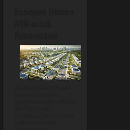
Kesiapan Hunian
ASN untuk
Pemindahan
Kesiapan hunian menjadi
faktor penting dalam
proses pemindahan ASN ke
IKN. Pemerintah
memastikan bahwa semua
fasilitas sudah siap
sebelum proses