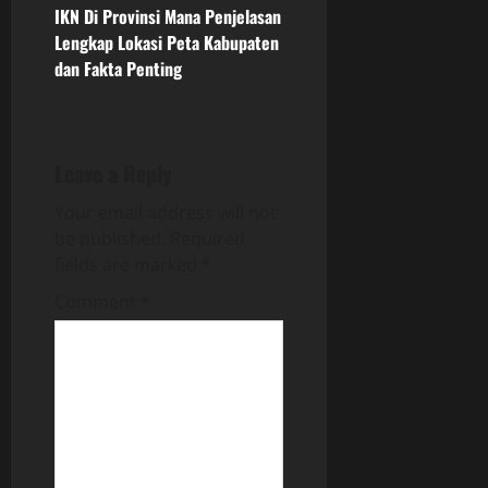
IKN Di Provinsi Mana Penjelasan
t
Lengkap Lokasi Peta Kabupaten
n
dan Fakta Penting
a
v
Leave a Reply
i
Your email address will not
be published.
Required
g
fields are marked
*
a
Comment
*
t
i
o