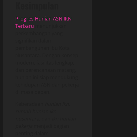
Kesimpulan
Progres Hunian ASN IKN
Terbaru
menunjukkan
perkembangan yang
signifikan dalam
pembangunan Ibu Kota
Nusantara. Dengan konsep
modern, fasilitas lengkap,
dan perencanaan matang,
hunian ini siap mendukung
kehidupan ASN dan pekerja
di masa depan.
Keberadaan
hunian ikn
,
rumah hunian ikn
nusantara
, dan
ikn hunian
pekerja
menjadi bagian
penting dalam