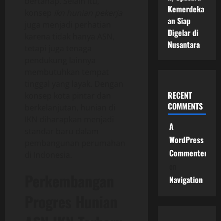
bertahap. Selain itu,
Kemerdeka
konsep
ikn hunian pekerja
an Siap
juga menjadi perhatian
Digelar di
karena tidak hanya ASN,
Nusantara
tetapi juga tenaga
pendukung lainnya
membutuhkan tempat
tinggal yang layak. Dengan
RECENT
konsep kota pintar dan
COMMENTS
berkelanjutan, hunian di
IKN diharapkan menjadi
A
standar baru dalam
WordPress
pembangunan perumahan
Commenter
di Indonesia.
on
Perkembangan
Navigation
Progres Hunian