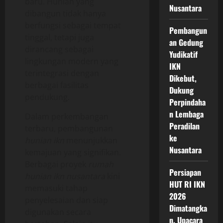
baru. Hunian yang
Nusantara
dibangun tidak hanya
berfungsi sebagai tempat
Pembangun
tinggal, tetapi juga
an Gedung
dirancang sebagai
Yudikatif
lingkungan modern yang
IKN
terintegrasi dengan
Dikebut,
berbagai fasilitas
Dukung
pendukung.
Perpindaha
n Lembaga
Dalam perkembangan
Peradilan
terbaru, pembangunan
ke
hunian ikn
menunjukkan
Nusantara
kemajuan yang signifikan.
Berbagai proyek
rumah
Persiapan
hunian ikn nusantara
kini
HUT RI IKN
memasuki tahap
2026
penyelesaian dan siap
Dimatangka
digunakan secara
n, Upacara