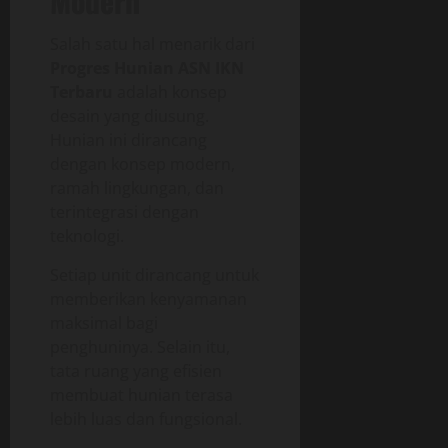
Modern
Salah satu hal menarik dari
Progres Hunian ASN IKN
Terbaru
adalah konsep
desain yang diusung.
Hunian ini dirancang
dengan konsep modern,
ramah lingkungan, dan
terintegrasi dengan
teknologi.
Setiap unit dirancang untuk
memberikan kenyamanan
maksimal bagi
penghuninya. Selain itu,
tata ruang yang efisien
membuat hunian terasa
lebih luas dan fungsional.