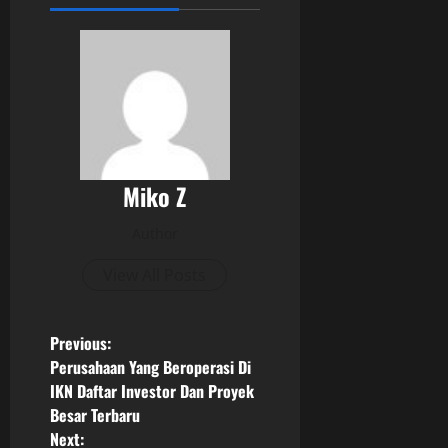
Miko Z
Author
View All Posts
P
Previous:
Perusahaan Yang Beroperasi Di
o
IKN Daftar Investor Dan Proyek
Besar Terbaru
s
Next: