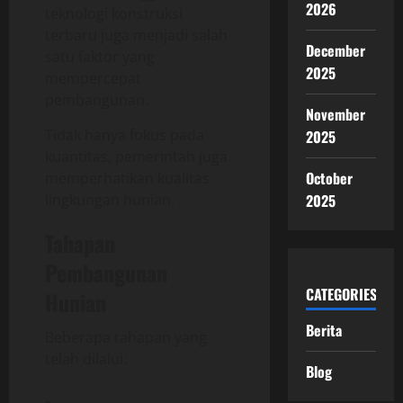
2026
teknologi konstruksi
terbaru juga menjadi salah
December
satu faktor yang
2025
mempercepat
pembangunan.
November
Tidak hanya fokus pada
2025
kuantitas, pemerintah juga
October
memperhatikan kualitas
lingkungan hunian.
2025
Tahapan
Pembangunan
CATEGORIES
Hunian
Berita
Beberapa tahapan yang
telah dilalui:
Blog