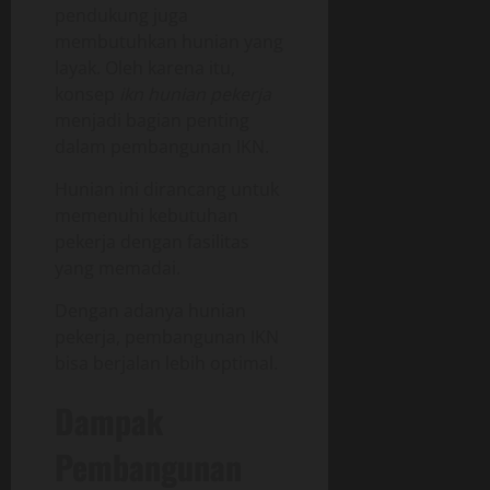
pendukung juga
membutuhkan hunian yang
layak. Oleh karena itu,
konsep
ikn hunian pekerja
menjadi bagian penting
dalam pembangunan IKN.
Hunian ini dirancang untuk
memenuhi kebutuhan
pekerja dengan fasilitas
yang memadai.
Dengan adanya hunian
pekerja, pembangunan IKN
bisa berjalan lebih optimal.
Dampak
Pembangunan