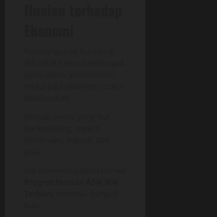
Hunian terhadap
Ekonomi
Pembangunan hunian di
IKN tidak hanya berdampak
pada sektor perumahan,
tetapi juga ekonomi secara
keseluruhan.
Banyak sektor yang ikut
berkembang, seperti
konstruksi, logistik, dan
jasa.
Hal ini menunjukkan bahwa
Progres Hunian ASN IKN
Terbaru
memiliki dampak
luas.