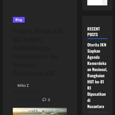
Search
Blog
RECENT
Progres Hunian ASN
POSTS
IKN Terbaru
Otorita IKN
Perkembangan
Siapkan
Pembangunan dan
Agenda
Kesiapan
Kemerdeka
an Nasional,
Pemindahan ASN
Rangkaian
HUT ke-81
Miko Z
RI
March 18, 2026
Dipusatkan
di
4 minutes read
0
Nusantara