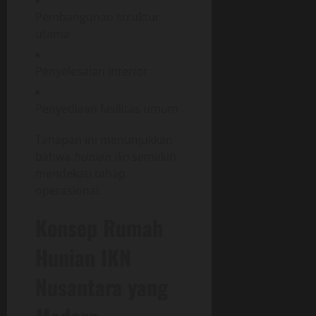
Pembangunan struktur
utama
Penyelesaian interior
Penyediaan fasilitas umum
Tahapan ini menunjukkan
bahwa
hunian ikn
semakin
mendekati tahap
operasional.
Konsep Rumah
Hunian IKN
Nusantara yang