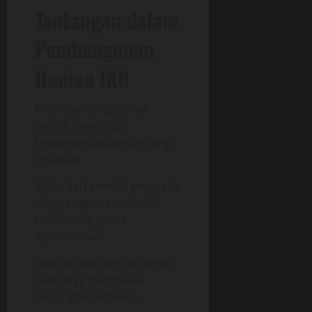
Tantangan dalam
Pembangunan
Hunian IKN
Meskipun progresnya
positif, masih ada
beberapa tantangan yang
dihadapi.
Mulai dari kondisi geografis
hingga logistik menjadi
faktor yang perlu
diperhatikan.
Namun, pemerintah terus
berupaya mengatasi
tantangan tersebut.