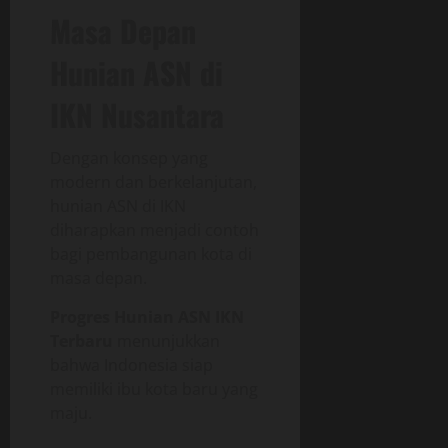
Masa Depan
Hunian ASN di
IKN Nusantara
Dengan konsep yang
modern dan berkelanjutan,
hunian ASN di IKN
diharapkan menjadi contoh
bagi pembangunan kota di
masa depan.
Progres Hunian ASN IKN
Terbaru
menunjukkan
bahwa Indonesia siap
memiliki ibu kota baru yang
maju.