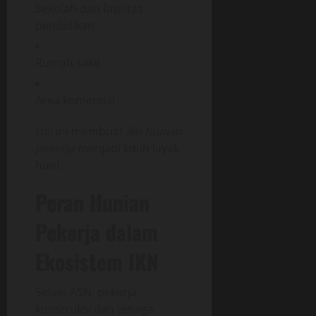
Sekolah dan fasilitas
pendidikan
Rumah sakit
Area komersial
Hal ini membuat
ikn hunian
pekerja
menjadi lebih layak
huni.
Peran Hunian
Pekerja dalam
Ekosistem IKN
Selain ASN, pekerja
konstruksi dan tenaga