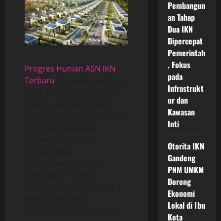
Pembangun
an Tahap
Dua IKN
Dipercepat
Pemerintah
, Fokus
Progres Hunian ASN IKN
pada
Terbaru
menjadi salah satu
Infrastrukt
topik yang paling banyak
ur dan
dibahas seiring dengan
Kawasan
percepatan pembangunan
Inti
Ibu Kota Nusantara.
Pemerintah terus
Otorita IKN
menunjukkan
Gandeng
komitmennya dalam
PNM UMKM
menyiapkan fasilitas
Dorong
terbaik bagi aparatur sipil
Ekonomi
negara yang akan
Lokal di Ibu
dipindahkan ke ibu kota
Kota