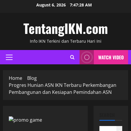
Skip
August 6, 2026
7:47:29 AM
to
content
TentangIKN.com
Info IKN Terkini dan Terbaru Hari Ini
WATCH VIDEO
Primary
Menu
Home
Blog
Progres Hunian ASN IKN Terbaru Perkembangan
Pembangunan dan Kesiapan Pemindahan ASN
SEARCH