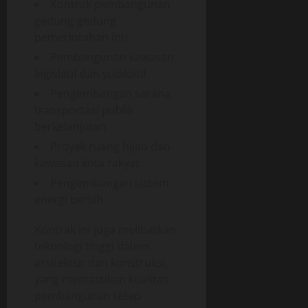
Kontrak pembangunan
gedung-gedung
pemerintahan inti
Pembangunan kawasan
legislatif dan yudikatif
Pengembangan sarana
transportasi publik
berkelanjutan
Proyek ruang hijau dan
kawasan kota rakyat
Pengembangan sistem
energi bersih
Kontrak ini juga melibatkan
teknologi tinggi dalam
arsitektur dan konstruksi,
yang memastikan kualitas
pembangunan tetap