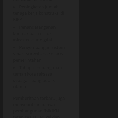
Peningkatan jumlah
tenaga kerja konstruksi di
KIPP
Penandatanganan
kontrak baru untuk
infrastruktur digital
Pengembangan sistem
smart surveillance di area
pemerintahan
Tahap pembangunan
taman kota raksasa
sebagai ruang publik
utama
Pemberitaan terbaru juga
menyebutkan bahwa
pembangunan fisik IKN
tetap sesuai jadwal dan