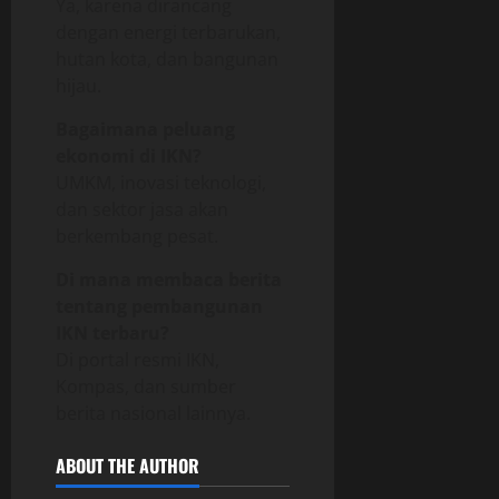
Ya, karena dirancang
dengan energi terbarukan,
hutan kota, dan bangunan
hijau.
Bagaimana peluang
ekonomi di IKN?
UMKM, inovasi teknologi,
dan sektor jasa akan
berkembang pesat.
Di mana membaca berita
tentang pembangunan
IKN terbaru?
Di portal resmi IKN,
Kompas, dan sumber
berita nasional lainnya.
ABOUT THE AUTHOR