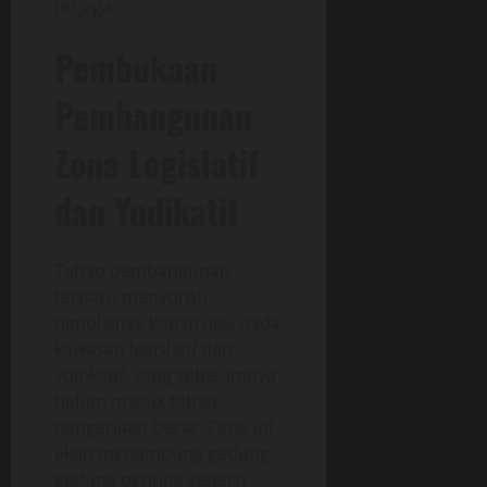
terjaga.
Pembukaan
Pembangunan
Zona Legislatif
dan Yudikatif
Tahap pembangunan
terbaru menyoroti
dimulainya konstruksi pada
kawasan legislatif dan
yudikatif, yang sebelumnya
belum masuk tahap
pengerjaan besar. Zona ini
akan menampung gedung-
gedung penting seperti