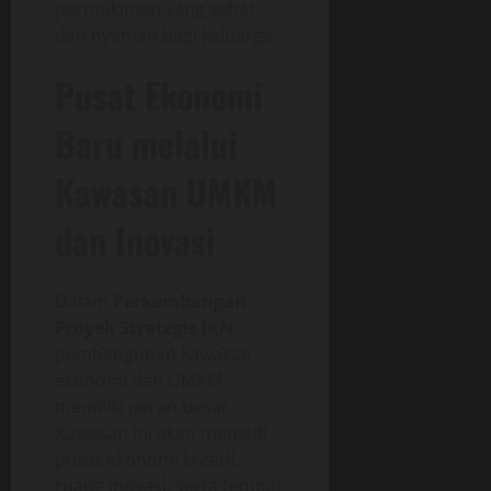
permukiman yang sehat
dan nyaman bagi keluarga.
Pusat Ekonomi
Baru melalui
Kawasan UMKM
dan Inovasi
Dalam
Perkembangan
Proyek Strategis IKN
,
pembangunan kawasan
ekonomi dan UMKM
memiliki peran besar.
Kawasan ini akan menjadi
pusat ekonomi kreatif,
ruang inovasi, serta tempat