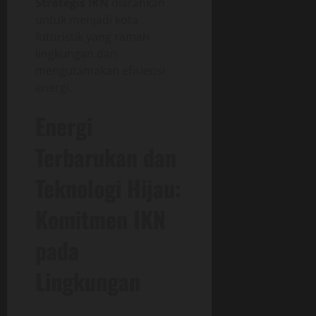
Strategis IKN
diarahkan
untuk menjadi kota
futuristik yang ramah
lingkungan dan
mengutamakan efisiensi
energi.
Energi
Terbarukan dan
Teknologi Hijau:
Komitmen IKN
pada
Lingkungan