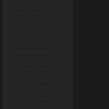
DPR, MPR, MA, dan institusi
negara lainnya.
Perkembangan ini
menunjukkan bahwa
proyek ikn 2025 benar-
benar memasuki fase baru
yang jauh lebih strategis.
Dalam pemberitaan
terbaru, pembangunan di
zona legislatif dan yudikatif
ini menandai babak baru
dalam proyek IKN, karena
memperlihatkan betapa
komitmennya pemerintah
dalam memindahkan pusat
pemerintahan secara
bertahap dan terukur. Area
ini juga dirancang dengan