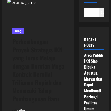
Search
Blog
RECENT
Perkembangan
POSTS
Proyek Strategis IKN
Area Publik
yang Terus Melaju
IKN Siap
dengan Deretan Mega
Dibuka
Kontrak Bernilai
Agustus,
Masyarakat
Triliunan Rupiah dan
Dapat
Memasuki Tahap
Menikmati
Berbagai
Pembangunan Baru
Fasilitas
Umum
Miko Z