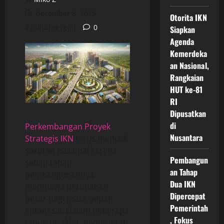
December 8, 2025
Otorita IKN
7 minutes read
0
Siapkan
Agenda
Kemerdeka
an Nasional,
Rangkaian
HUT ke-81
RI
Dipusatkan
di
Perkembangan Proyek
Nusantara
Strategis IKN
terus menjadi
sorotan nasional karena
Pembangun
setiap tahap
an Tahap
pembangunannya
Dua IKN
membawa perubahan
Dipercepat
besar bagi masa depan
Pemerintah
Indonesia. Dalam beberapa
, Fokus
tahun terakhir, pemerintah