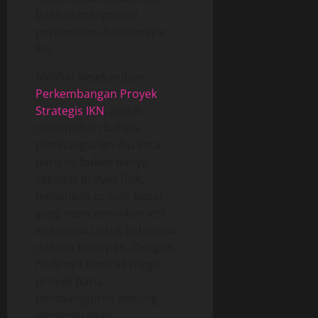
bahkan mengalami
percepatan di beberapa
lini.
Melihat keseluruhan
Perkembangan Proyek
Strategis IKN
, dapat
disimpulkan bahwa
pembangunan ibu kota
baru ini bukan hanya
sekadar proyek fisik,
melainkan proyek besar
yang mencerminkan visi
Indonesia untuk beberapa
dekade ke depan. Dengan
hadirnya kontrak mega
proyek baru,
pembangunan gedung
pemerintahan,