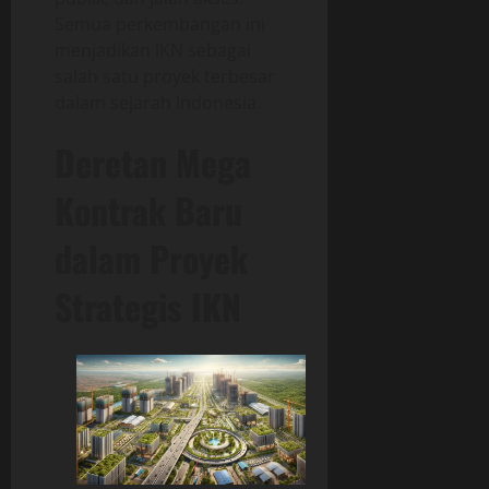
Semua perkembangan ini
menjadikan IKN sebagai
salah satu proyek terbesar
dalam sejarah Indonesia.
Deretan Mega
Kontrak Baru
dalam Proyek
Strategis IKN