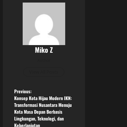
Miko Z
Author
View All Posts
P
Previous:
Konsep Kota Hijau Modern IKN:
o
Transformasi Nusantara Menuju
Kota Masa Depan Berbasis
s
Lingkungan, Teknologi, dan
Keberlanjutan