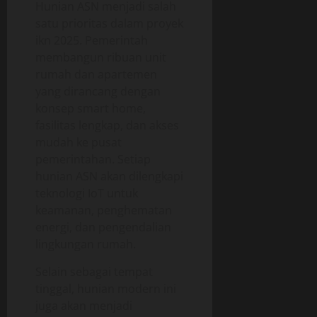
Hunian ASN menjadi salah
satu prioritas dalam proyek
ikn 2025. Pemerintah
membangun ribuan unit
rumah dan apartemen
yang dirancang dengan
konsep smart home,
fasilitas lengkap, dan akses
mudah ke pusat
pemerintahan. Setiap
hunian ASN akan dilengkapi
teknologi IoT untuk
keamanan, penghematan
energi, dan pengendalian
lingkungan rumah.
Selain sebagai tempat
tinggal, hunian modern ini
juga akan menjadi