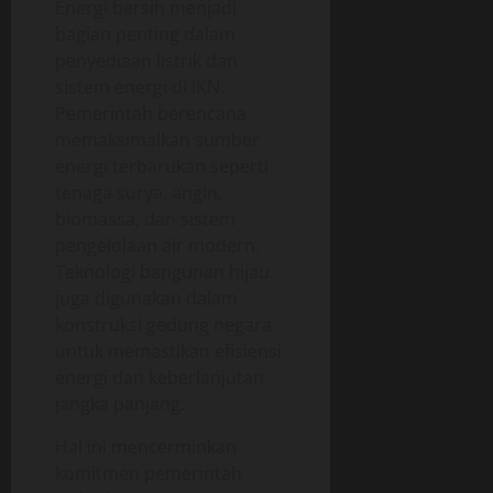
Energi bersih menjadi
bagian penting dalam
penyediaan listrik dan
sistem energi di IKN.
Pemerintah berencana
memaksimalkan sumber
energi terbarukan seperti
tenaga surya, angin,
biomassa, dan sistem
pengelolaan air modern.
Teknologi bangunan hijau
juga digunakan dalam
konstruksi gedung negara
untuk memastikan efisiensi
energi dan keberlanjutan
jangka panjang.
Hal ini mencerminkan
komitmen pemerintah