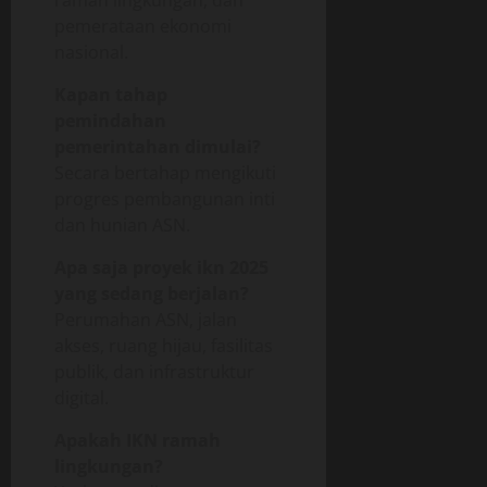
ramah lingkungan, dan
pemerataan ekonomi
nasional.
Kapan tahap
pemindahan
pemerintahan dimulai?
Secara bertahap mengikuti
progres pembangunan inti
dan hunian ASN.
Apa saja proyek ikn 2025
yang sedang berjalan?
Perumahan ASN, jalan
akses, ruang hijau, fasilitas
publik, dan infrastruktur
digital.
Apakah IKN ramah
lingkungan?