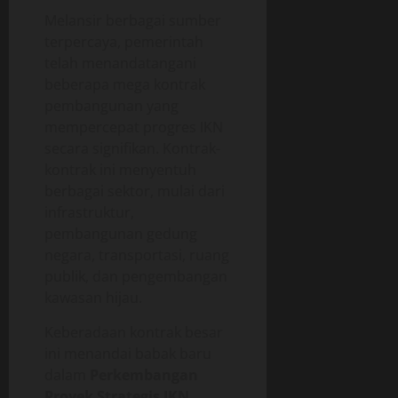
Melansir berbagai sumber
terpercaya, pemerintah
telah menandatangani
beberapa mega kontrak
pembangunan yang
mempercepat progres IKN
secara signifikan. Kontrak-
kontrak ini menyentuh
berbagai sektor, mulai dari
infrastruktur,
pembangunan gedung
negara, transportasi, ruang
publik, dan pengembangan
kawasan hijau.
Keberadaan kontrak besar
ini menandai babak baru
dalam
Perkembangan
Proyek Strategis IKN
,