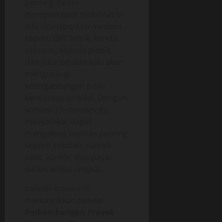
penting dalam
mempercepat mobilitas di
IKN. Transportasi modern
seperti BRT listrik, kereta
otonom, sepeda publik,
dan jalur pejalan kaki akan
mengurangi
ketergantungan pada
kendaraan pribadi. Dengan
konsep
15-minute city
,
masyarakat dapat
mengakses fasilitas penting
seperti sekolah, rumah
sakit, kantor, dan pasar
dalam waktu singkat.
Inovasi-inovasi ini
menunjukkan bahwa
Perkembangan Proyek