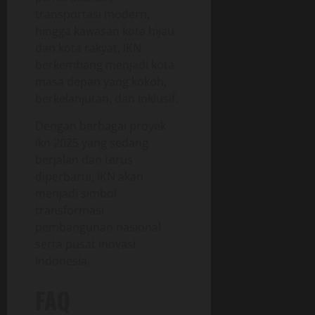
transportasi modern,
hingga kawasan kota hijau
dan kota rakyat, IKN
berkembang menjadi kota
masa depan yang kokoh,
berkelanjutan, dan inklusif.
Dengan berbagai proyek
ikn 2025 yang sedang
berjalan dan terus
diperbarui, IKN akan
menjadi simbol
transformasi
pembangunan nasional
serta pusat inovasi
Indonesia.
FAQ