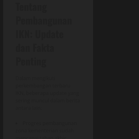
Tentang
Pembangunan
IKN: Update
dan Fakta
Penting
Dalam mengikuti
perkembangan terbaru
IKN, beberapa update yang
sering muncul dalam berita
antara lain:
Progres pembangunan
zona kementerian sudah
mencapai tahap akhir