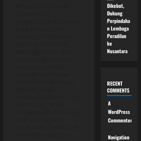
Dikebut,
Minat publik terhadap
Dukung
berita tentang
Perpindaha
pembangunan IKN semakin
n Lembaga
tinggi karena proyek ini
Peradilan
tidak hanya menyangkut
ke
pemindahan ibu kota,
Nusantara
tetapi juga menyangkut
transformasi tata ruang
Indonesia dalam skala
besar. Dengan adanya
kontrak-kontrak strategis
RECENT
baru, percepatan
COMMENTS
pembangunan bisa dilihat
A
secara nyata. Artikel
WordPress
pembangunan IKN menjadi
salah satu sumber
Commenter
referensi terpenting untuk
on
memahami bagaimana
Navigation