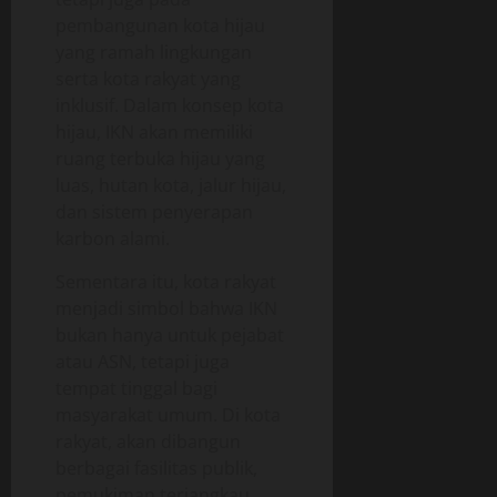
pembangunan kota hijau
yang ramah lingkungan
serta kota rakyat yang
inklusif. Dalam konsep kota
hijau, IKN akan memiliki
ruang terbuka hijau yang
luas, hutan kota, jalur hijau,
dan sistem penyerapan
karbon alami.
Sementara itu, kota rakyat
menjadi simbol bahwa IKN
bukan hanya untuk pejabat
atau ASN, tetapi juga
tempat tinggal bagi
masyarakat umum. Di kota
rakyat, akan dibangun
berbagai fasilitas publik,
pemukiman terjangkau,