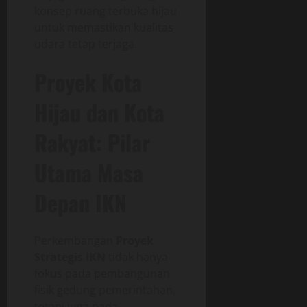
konsep ruang terbuka hijau
untuk memastikan kualitas
udara tetap terjaga.
Proyek Kota
Hijau dan Kota
Rakyat: Pilar
Utama Masa
Depan IKN
Perkembangan
Proyek
Strategis IKN
tidak hanya
fokus pada pembangunan
fisik gedung pemerintahan,
tetapi juga pada