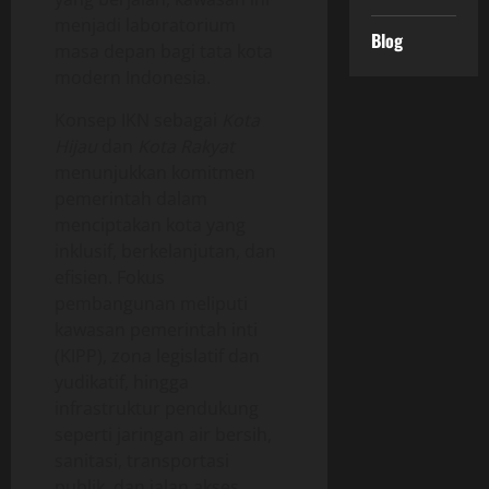
menjadi laboratorium
Blog
masa depan bagi tata kota
modern Indonesia.
Konsep IKN sebagai
Kota
Hijau
dan
Kota Rakyat
menunjukkan komitmen
pemerintah dalam
menciptakan kota yang
inklusif, berkelanjutan, dan
efisien. Fokus
pembangunan meliputi
kawasan pemerintah inti
(KIPP), zona legislatif dan
yudikatif, hingga
infrastruktur pendukung
seperti jaringan air bersih,
sanitasi, transportasi
publik, dan jalan akses.