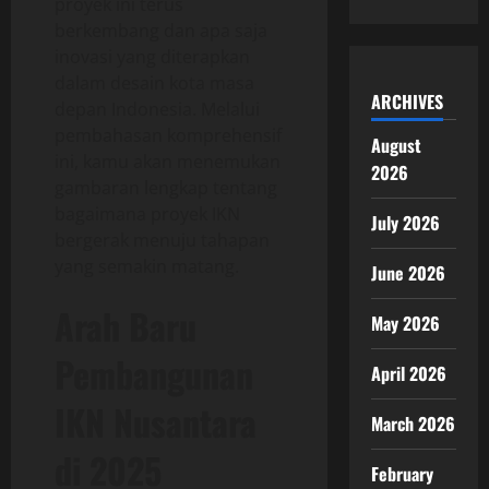
proyek ini terus
berkembang dan apa saja
inovasi yang diterapkan
dalam desain kota masa
ARCHIVES
depan Indonesia. Melalui
pembahasan komprehensif
August
ini, kamu akan menemukan
2026
gambaran lengkap tentang
bagaimana proyek IKN
July 2026
bergerak menuju tahapan
yang semakin matang.
June 2026
Arah Baru
May 2026
Pembangunan
April 2026
IKN Nusantara
March 2026
di 2025
February