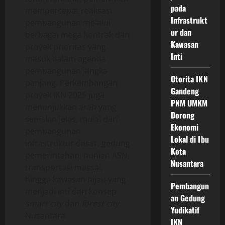
pada
mempercepat realisasi
Infrastrukt
pembangunan melalui
ur dan
berbagai mega kontrak dan
Kawasan
proyek prioritas yang
Inti
masuk dalam agenda
pembangunan jangka
Otorita IKN
panjang. Perkembangan
Gandeng
proyek IKN 2025 juga
PNM UMKM
menunjukkan arah yang
Dorong
semakin jelas, mulai dari
Ekonomi
pembangunan
Lokal di Ibu
infrastruktur dasar, gedung
Kota
pemerintahan, hunian ASN,
Nusantara
transportasi massal,
hingga kawasan hijau yang
Pembangun
menjadi inti dari konsep
an Gedung
smart city
dan
forest city
Yudikatif
Nusantara.
IKN