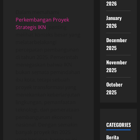
2026
Dalam memahami
January
Perkembangan Proyek
2026
Strategis IKN
, penting
melihat konteks besar yang
December
melatarbelakangi
2025
percepatan pembangunan
di tahun 2025. Pemerintah
November
menegaskan bahwa IKN
2025
bukan semata pemindahan
ibu kota, tetapi sebuah
October
proyek transformasi yang
2025
menekankan keberlanjutan
lingkungan, pemanfaatan
teknologi, dan pemerataan
pembangunan ekonomi
CATEGORIES
nasional. Dengan semakin
banyak proyek ikn 2025
Berita
yang berjalan, kawasan ini