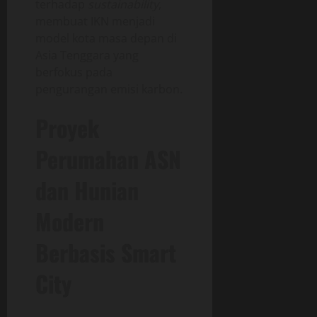
terhadap
sustainability
,
membuat IKN menjadi
model kota masa depan di
Asia Tenggara yang
berfokus pada
pengurangan emisi karbon.
Proyek
Perumahan ASN
dan Hunian
Modern
Berbasis Smart
City