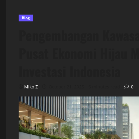
Blog
Pengembangan Kawasan
Pusat Ekonomi Hijau 
Investasi Indonesia
Miko Z
October 21, 2025
6 minutes read
0