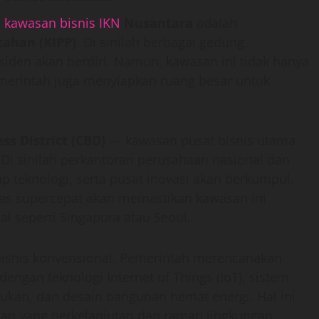
kawasan bisnis IKN
Nusantara
adalah
tahan (KIPP)
. Di sinilah berbagai gedung
siden akan berdiri. Namun, kawasan ini tidak hanya
merintah juga menyiapkan ruang besar untuk
ss District (CBD)
— kawasan pusat bisnis utama
 Di sinilah perkantoran perusahaan nasional dan
p teknologi, serta pusat inovasi akan berkumpul.
vitas supercepat akan memastikan kawasan ini
l seperti Singapura atau Seoul.
bisnis konvensional. Pemerintah merencanakan
dengan teknologi Internet of Things (IoT), sistem
rukan, dan desain bangunan hemat energi. Hal ini
pan yang berkelanjutan dan ramah lingkungan.