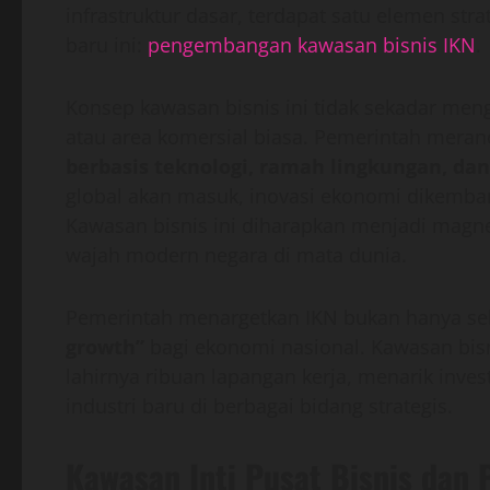
infrastruktur dasar, terdapat satu elemen st
baru ini:
pengembangan kawasan bisnis IKN
.
Konsep kawasan bisnis ini tidak sekadar men
atau area komersial biasa. Pemerintah mera
berbasis teknologi, ramah lingkungan, da
global akan masuk, inovasi ekonomi dikembangk
Kawasan bisnis ini diharapkan menjadi magn
wajah modern negara di mata dunia.
Pemerintah menargetkan IKN bukan hanya seb
growth”
bagi ekonomi nasional. Kawasan bis
lahirnya ribuan lapangan kerja, menarik inves
industri baru di berbagai bidang strategis.
Kawasan Inti Pusat Bisnis dan