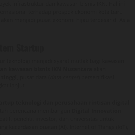
yek infrastruktur dan kawasan bisnis IKN. Hal ini
ternasional terhadap prospek ekonomi kota baru
 akan menjadi pusat ekonomi hijau terbesar di Asia
stem Startup
tur teknologi menjadi syarat mutlak bagi kawasan
n kawasan bisnis IKN Nusantara
akan
tinggi
, pusat data (
data center
) bersertifikasi
kat lanjut.
artup teknologi dan perusahaan rintisan digital
intah berencana membangun
Digital Innovation
tif, peneliti, investor, dan universitas untuk
 kecerdasan buatan (AI), Internet of Things (IoT),
).