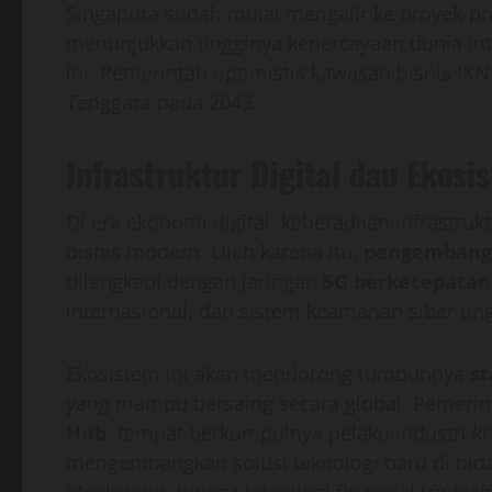
Singapura sudah mulai mengalir ke proyek-pro
menunjukkan tingginya kepercayaan dunia in
ini. Pemerintah optimistis kawasan bisnis IKN
Tenggara pada 2045.
Infrastruktur Digital dan Ekosi
Di era ekonomi digital, keberadaan infrastruk
bisnis modern. Oleh karena itu,
pengembanga
dilengkapi dengan jaringan
5G berkecepatan 
internasional, dan sistem keamanan siber ting
Ekosistem ini akan mendorong tumbuhnya
st
yang mampu bersaing secara global. Pemer
Hub
, tempat berkumpulnya pelaku industri krea
mengembangkan solusi teknologi baru di bidang
blockchain, hingga teknologi finansial (
fintech