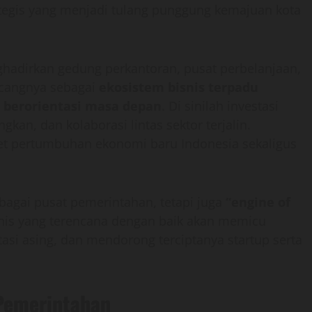
rategis yang menjadi tulang punggung kemajuan kota
ghadirkan gedung perkantoran, pusat perbelanjaan,
ncangnya sebagai
ekosistem bisnis terpadu
n berorientasi masa depan
. Di sinilah investasi
an, dan kolaborasi lintas sektor terjalin.
et pertumbuhan ekonomi baru Indonesia sekaligus
agai pusat pemerintahan, tetapi juga
“engine of
nis yang terencana dengan baik akan memicu
tasi asing, dan mendorong terciptanya startup serta
 Pemerintahan