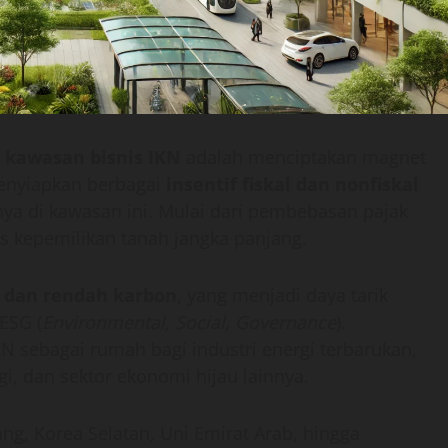
kawasan bisnis IKN
adalah menciptakan magnet
menyiapkan berbagai
insentif fiskal dan nonfiskal
ya di kawasan ini. Mulai dari pembebasan pajak
as kepemilikan tanah jangka panjang.
u dan rendah karbon
, yang menjadi daya tarik
ESG (
Environmental, Social, Governance
).
N sebagai rumah bagi industri energi terbarukan,
ogi, dan sektor ekonomi hijau lainnya.
ang, Korea Selatan, Uni Emirat Arab, hingga