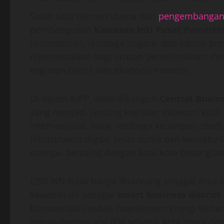
Salah satu elemen utama dari
pengembangan 
pembangunan
Kawasan Inti Pusat Pemerin
kementerian, lembaga negara, dan kantor pre
diperuntukkan bagi urusan pemerintahan. Pe
kegiatan bisnis dan ekonomi modern.
Di dalam KIPP, akan dibangun
Central Busine
yang menjadi jantung kegiatan ekonomi kota.
internasional, bank, lembaga keuangan, startu
Infrastruktur digital kelas dunia dan konekti
mampu bersaing dengan kota-kota besar globa
CBD IKN tidak hanya dirancang sebagai area 
kawasan ini sebagai
smart business district
transportasi cerdas, manajemen energi terba
sesuai dengan visi IKN sebagai kota masa de