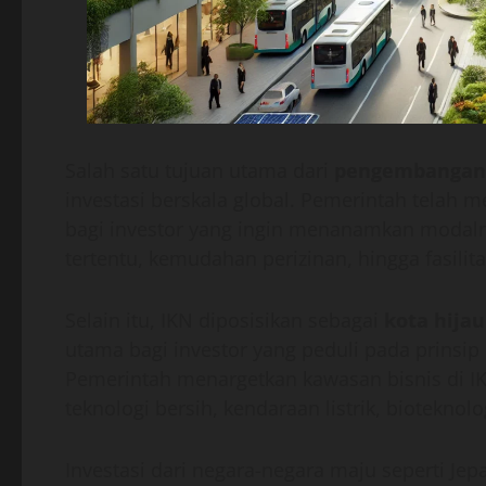
Salah satu tujuan utama dari
pengembangan 
investasi berskala global. Pemerintah telah 
bagi investor yang ingin menanamkan modaln
tertentu, kemudahan perizinan, hingga fasilit
Selain itu, IKN diposisikan sebagai
kota hija
utama bagi investor yang peduli pada prinsip 
Pemerintah menargetkan kawasan bisnis di IK
teknologi bersih, kendaraan listrik, bioteknol
Investasi dari negara-negara maju seperti Jep