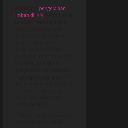
Penerapan
pengelolaan
limbah di IKN
menjadi salah
satu pilar penting dalam
mewujudkan Ibu Kota
Nusantara sebagai kota
hijau, modern, dan
berkelanjutan. Melalui
kombinasi antara teknologi
mutakhir, partisipasi
masyarakat, dan kebijakan
lingkungan yang kuat, IKN
diharapkan menjadi model
kota masa depan yang
bebas dari polusi dan
limbah berlebih.
Lebih dari sekadar proyek,
pengelolaan limbah ini