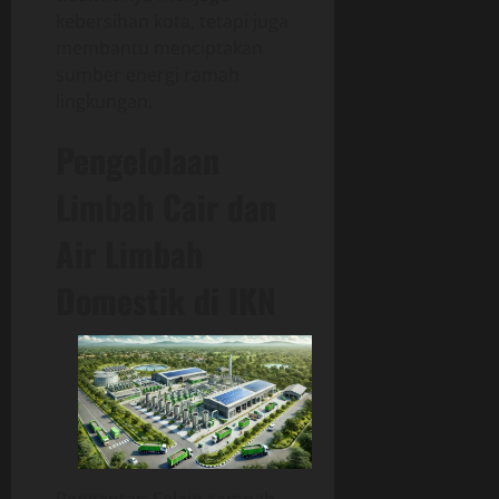
kebersihan kota, tetapi juga
membantu menciptakan
sumber energi ramah
lingkungan.
Pengelolaan
Limbah Cair dan
Air Limbah
Domestik di IKN
Pengantar: Selain sampah