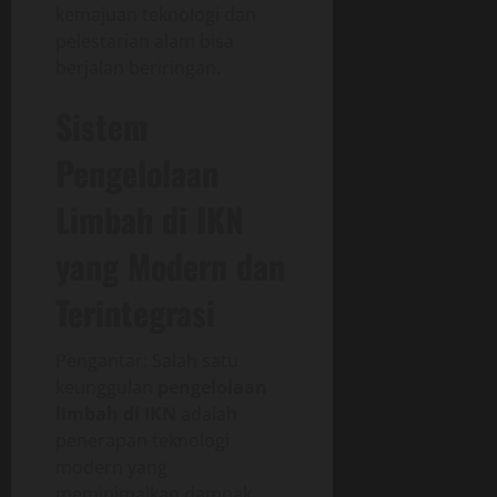
kemajuan teknologi dan
pelestarian alam bisa
berjalan beriringan.
Sistem
Pengelolaan
Limbah di IKN
yang Modern dan
Terintegrasi
Pengantar: Salah satu
keunggulan
pengelolaan
limbah di IKN
adalah
penerapan teknologi
modern yang
meminimalkan dampak