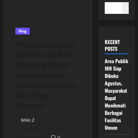
Search
Blog
RECENT
Pengelolaan Limbah
POSTS
di IKN Menuju Kota
Area Publik
Hijau yang Ramah
IKN Siap
Lingkungan dan
Dibuka
Berkelanjutan untuk
Agustus,
Masyarakat
Masa Depan
Dapat
Indonesia
Menikmati
Berbagai
Fasilitas
Miko Z
Umum
November 4, 2025
7 minutes read
0