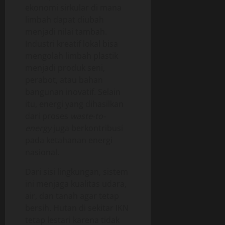
ekonomi sirkular di mana
limbah dapat diubah
menjadi nilai tambah.
Industri kreatif lokal bisa
mengolah limbah plastik
menjadi produk seni,
perabot, atau bahan
bangunan inovatif. Selain
itu, energi yang dihasilkan
dari proses
waste-to-
energy
juga berkontribusi
pada ketahanan energi
nasional.
Dari sisi lingkungan, sistem
ini menjaga kualitas udara,
air, dan tanah agar tetap
bersih. Hutan di sekitar IKN
tetap lestari karena tidak