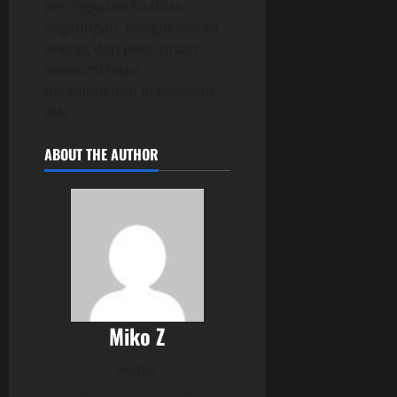
peningkatan kualitas
lingkungan, penghematan
energi, dan penciptaan
ekonomi hijau
berkelanjutan di kawasan
IKN.
ABOUT THE AUTHOR
Miko Z
Author