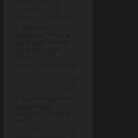
lingkungan melalui
manajemen limbah
terpadu dan berkelanjutan.
2. Bagaimana
pengelolaan limbah di
IKN berbeda dari kota
lain di Indonesia?
IKN menggunakan
teknologi
waste-to-energy
dan sistem daur ulang
otomatis yang terintegrasi
dengan konsep kota pintar.
3. Apakah masyarakat
terlibat dalam
pengelolaan limbah di
IKN?
Ya, masyarakat akan diberi
edukasi dan insentif untuk