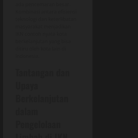
ada pencemaran besar.
Kombinasi antara efisiensi
teknologi dan keterlibatan
masyarakat menjadikan
IKN contoh nyata kota
berkelanjutan yang bisa
ditiru oleh kota lain di
Indonesia.
Tantangan dan
Upaya
Berkelanjutan
dalam
Pengelolaan
Limbah di IKN