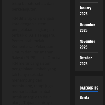
tetap bersih, sehat, dan
January
berkelanjutan.
2026
IKN diharapkan menjadi
kota dengan sistem
December
pengelolaan lingkungan
2025
terbaik di Asia Tenggara.
Pemerintah melalui
November
Kementerian Pekerjaan
2025
Umum dan Perumahan
October
Rakyat (PUPR) serta Otorita
IKN merancang sistem
2025
pengelolaan limbah yang
tak hanya sekadar
menampung dan
membuang, tetapi juga
CATEGORIES
memanfaatkan limbah
untuk energi dan daur
Berita
ulang. Tujuan akhirnya