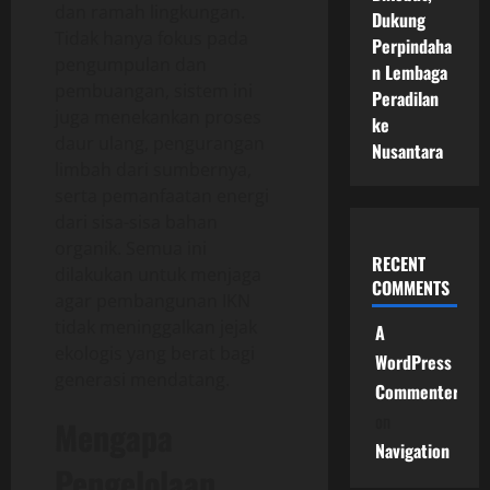
dan ramah lingkungan.
Dukung
Tidak hanya fokus pada
Perpindaha
pengumpulan dan
n Lembaga
pembuangan, sistem ini
Peradilan
juga menekankan proses
ke
daur ulang, pengurangan
Nusantara
limbah dari sumbernya,
serta pemanfaatan energi
dari sisa-sisa bahan
organik. Semua ini
RECENT
dilakukan untuk menjaga
COMMENTS
agar pembangunan IKN
tidak meninggalkan jejak
A
ekologis yang berat bagi
WordPress
generasi mendatang.
Commenter
on
Mengapa
Navigation
Pengelolaan