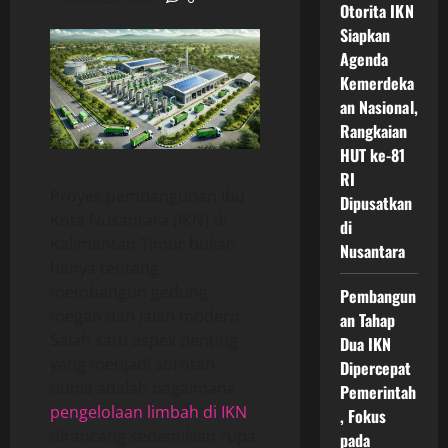
Otorita IKN
Siapkan
Agenda
Kemerdeka
an Nasional,
Rangkaian
HUT ke-81
RI
Proyek pembangunan Ibu
Dipusatkan
Kota Nusantara (IKN) di
di
Kalimantan Timur bukan
Nusantara
hanya tentang
membangun gedung
Pembangun
megah dan jalan modern.
an Tahap
Salah satu aspek penting
Dua IKN
yang menjadi sorotan
Dipercepat
dunia adalah bagaimana
Pemerintah
pengelolaan limbah di IKN
, Fokus
dirancang sedemikian rupa
pada