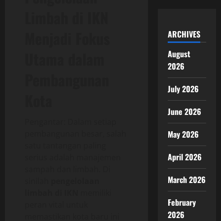
Limbah di IKN
Menjadi Fokus
ARCHIVES
Utama dalam
August
2026
Pembangunan
July 2026
Kota
June 2026
Pengantar: Dalam setiap
pembangunan besar, salah
May 2026
satu tantangan paling
April 2026
serius adalah manajemen
sampah dan limbah. Di
March 2026
sinilah
pengelolaan
limbah di IKN
memiliki
February
peran vital untuk
2026
memastikan kota baru ini