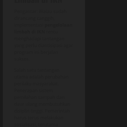
Pengantar: Walau sudah
dirancang canggih,
implementasi
pengelolaan
limbah di IKN
tentu
menghadapi tantangan
yang perlu diantisipasi agar
program ini berjalan
sukses.
Salah satu tantangan
utama adalah perubahan
perilaku masyarakat.
Penerapan sistem
pemilahan sampah dan
daur ulang membutuhkan
disiplin tinggi. Pemerintah
harus terus melakukan
sosialisasi, terutama