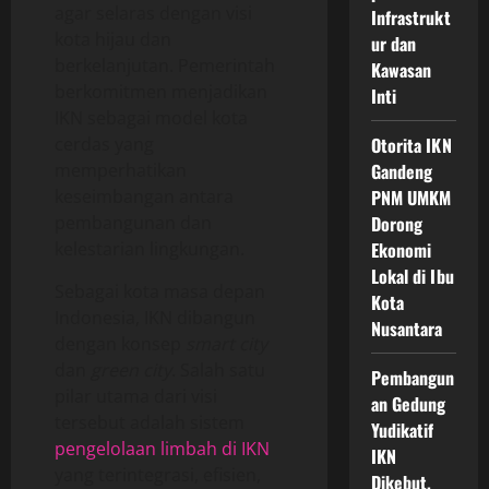
agar selaras dengan visi
Infrastrukt
kota hijau dan
ur dan
berkelanjutan. Pemerintah
Kawasan
berkomitmen menjadikan
Inti
IKN sebagai model kota
cerdas yang
Otorita IKN
memperhatikan
Gandeng
keseimbangan antara
PNM UMKM
pembangunan dan
Dorong
kelestarian lingkungan.
Ekonomi
Lokal di Ibu
Sebagai kota masa depan
Kota
Indonesia, IKN dibangun
Nusantara
dengan konsep
smart city
dan
green city
. Salah satu
Pembangun
pilar utama dari visi
an Gedung
tersebut adalah sistem
Yudikatif
pengelolaan limbah di IKN
IKN
yang terintegrasi, efisien,
Dikebut,