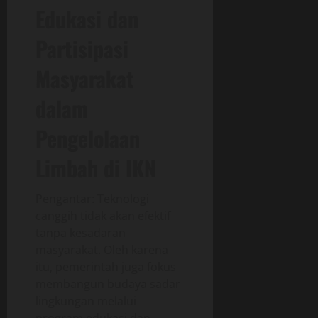
Edukasi dan
Partisipasi
Masyarakat
dalam
Pengelolaan
Limbah di IKN
Pengantar: Teknologi
canggih tidak akan efektif
tanpa kesadaran
masyarakat. Oleh karena
itu, pemerintah juga fokus
membangun budaya sadar
lingkungan melalui
program edukasi dan