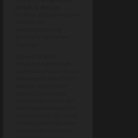
limbah di IKN
juga
berfokus pada penanganan
material sisa
pembangunan yang
berpotensi mencemari
lingkungan.
Setiap kontraktor
diwajibkan menerapkan
sistem
Construction Waste
Management Plan
(CWMP).
Material seperti beton,
besi, kayu, dan plastik
dikumpulkan, dipilah, dan
dimanfaatkan kembali bila
memungkinkan. Sisa beton,
misalnya, dapat digunakan
untuk pengerasan jalan,
sementara kayu dari