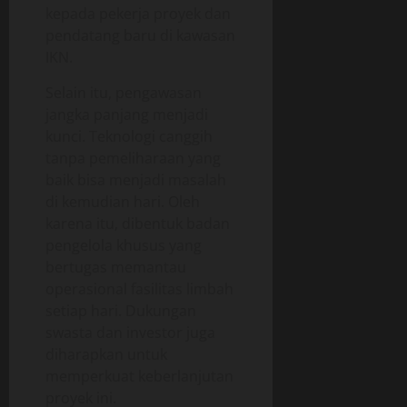
kepada pekerja proyek dan
pendatang baru di kawasan
IKN.
Selain itu, pengawasan
jangka panjang menjadi
kunci. Teknologi canggih
tanpa pemeliharaan yang
baik bisa menjadi masalah
di kemudian hari. Oleh
karena itu, dibentuk badan
pengelola khusus yang
bertugas memantau
operasional fasilitas limbah
setiap hari. Dukungan
swasta dan investor juga
diharapkan untuk
memperkuat keberlanjutan
proyek ini.