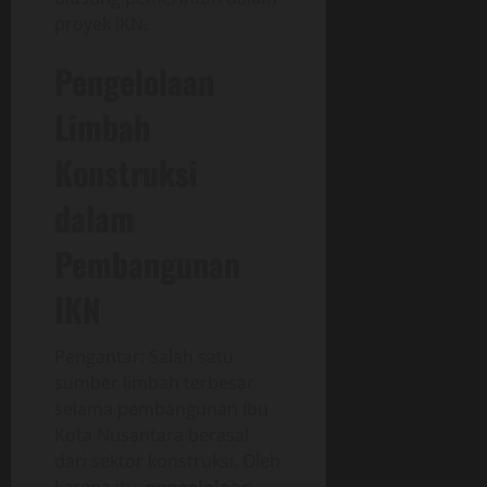
proyek IKN.
Pengelolaan
Limbah
Konstruksi
dalam
Pembangunan
IKN
Pengantar: Salah satu
sumber limbah terbesar
selama pembangunan Ibu
Kota Nusantara berasal
dari sektor konstruksi. Oleh
karena itu,
pengelolaan