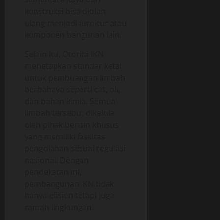
konstruksi bisa diolah
ulang menjadi furnitur atau
komponen bangunan lain.
Selain itu, Otorita IKN
menetapkan standar ketat
untuk pembuangan limbah
berbahaya seperti cat, oli,
dan bahan kimia. Semua
limbah tersebut dikelola
oleh pihak berizin khusus
yang memiliki fasilitas
pengolahan sesuai regulasi
nasional. Dengan
pendekatan ini,
pembangunan IKN tidak
hanya efisien tetapi juga
ramah lingkungan.