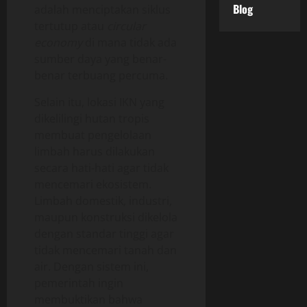
Blog
adalah menciptakan siklus
tertutup atau
circular
economy
di mana tidak ada
sumber daya yang benar-
benar terbuang percuma.
Selain itu, lokasi IKN yang
dikelilingi hutan tropis
membuat pengelolaan
limbah harus dilakukan
secara hati-hati agar tidak
mencemari ekosistem.
Limbah domestik, industri,
maupun konstruksi dikelola
dengan standar tinggi agar
tidak mencemari tanah dan
air. Dengan sistem ini,
pemerintah ingin
membuktikan bahwa