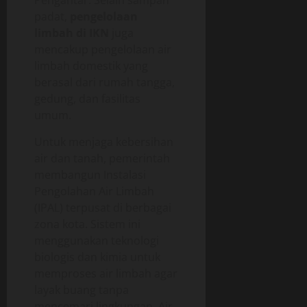
padat,
pengelolaan
limbah di IKN
juga
mencakup pengelolaan air
limbah domestik yang
berasal dari rumah tangga,
gedung, dan fasilitas
umum.
Untuk menjaga kebersihan
air dan tanah, pemerintah
membangun Instalasi
Pengolahan Air Limbah
(IPAL) terpusat di berbagai
zona kota. Sistem ini
menggunakan teknologi
biologis dan kimia untuk
memproses air limbah agar
layak buang tanpa
mencemari lingkungan. Air