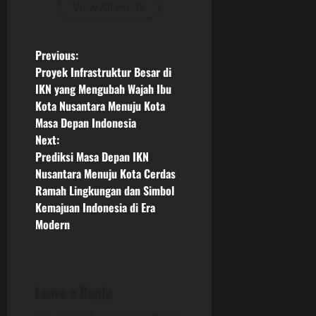
View All Posts
P
Previous:
Proyek Infrastruktur Besar di
o
IKN yang Mengubah Wajah Ibu
Kota Nusantara Menuju Kota
s
Masa Depan Indonesia
Next:
t
Prediksi Masa Depan IKN
n
Nusantara Menuju Kota Cerdas
Ramah Lingkungan dan Simbol
a
Kemajuan Indonesia di Era
Modern
v
i
g
Leave a Reply