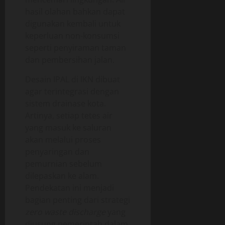
hasil olahan bahkan dapat
digunakan kembali untuk
keperluan non-konsumsi
seperti penyiraman taman
dan pembersihan jalan.
Desain IPAL di IKN dibuat
agar terintegrasi dengan
sistem drainase kota.
Artinya, setiap tetes air
yang masuk ke saluran
akan melalui proses
penyaringan dan
pemurnian sebelum
dilepaskan ke alam.
Pendekatan ini menjadi
bagian penting dari strategi
zero waste discharge
yang
diusung pemerintah dalam