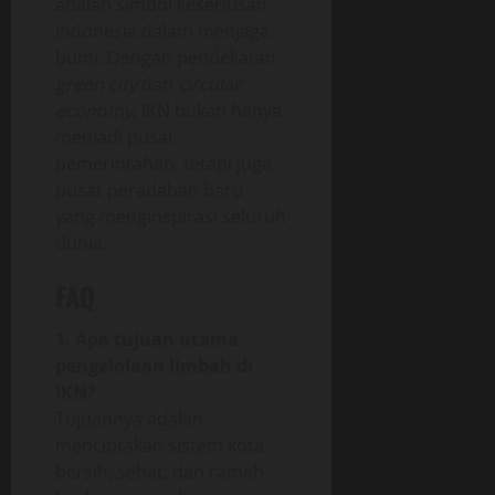
adalah simbol keseriusan
Indonesia dalam menjaga
bumi. Dengan pendekatan
green city
dan
circular
economy
, IKN bukan hanya
menjadi pusat
pemerintahan, tetapi juga
pusat peradaban baru
yang menginspirasi seluruh
dunia.
FAQ
1. Apa tujuan utama
pengelolaan limbah di
IKN?
Tujuannya adalah
menciptakan sistem kota
bersih, sehat, dan ramah