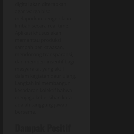
digital akan diterapkan
agar warga bisa
melaporkan pengelolaan
limbah secara real-time.
Aplikasi khusus akan
memantau produksi
sampah per kawasan,
mendorong transparansi,
dan memberi insentif bagi
masyarakat yang aktif
dalam kegiatan daur ulang.
Langkah ini membangun
kesadaran kolektif bahwa
menjaga kebersihan kota
adalah tanggung jawab
bersama.
Dampak Positif