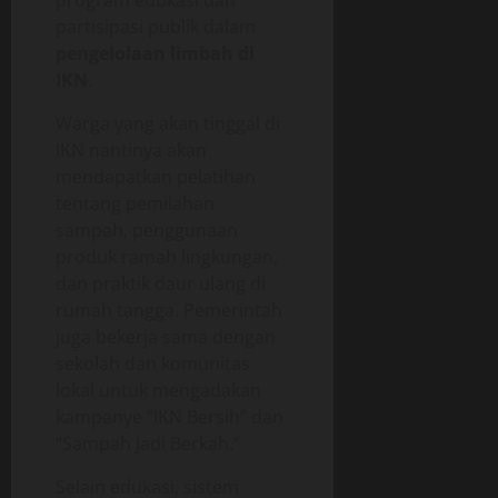
partisipasi publik dalam
pengelolaan limbah di
IKN
.
Warga yang akan tinggal di
IKN nantinya akan
mendapatkan pelatihan
tentang pemilahan
sampah, penggunaan
produk ramah lingkungan,
dan praktik daur ulang di
rumah tangga. Pemerintah
juga bekerja sama dengan
sekolah dan komunitas
lokal untuk mengadakan
kampanye “IKN Bersih” dan
“Sampah Jadi Berkah.”
Selain edukasi, sistem