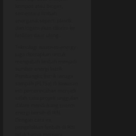
kompos atau biogas,
sementara limbah
anorganik seperti plastik
dan logam akan dikirim ke
fasilitas daur ulang.
Teknologi
waste-to-energy
juga diterapkan untuk
mengubah limbah menjadi
sumber energi listrik.
Pembangkit listrik tenaga
sampah (PLTSa) di kawasan
inti pemerintahan menjadi
salah satu proyek unggulan
dalam mendukung sistem
energi bersih di IKN.
Dengan cara ini,
pengelolaan limbah di IKN
tidak hanya menjaga