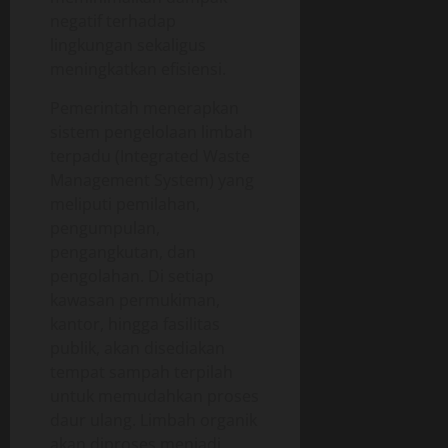
negatif terhadap
lingkungan sekaligus
meningkatkan efisiensi.
Pemerintah menerapkan
sistem pengelolaan limbah
terpadu (Integrated Waste
Management System) yang
meliputi pemilahan,
pengumpulan,
pengangkutan, dan
pengolahan. Di setiap
kawasan permukiman,
kantor, hingga fasilitas
publik, akan disediakan
tempat sampah terpilah
untuk memudahkan proses
daur ulang. Limbah organik
akan diproses menjadi