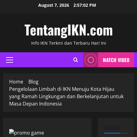
Skip
August 7, 2026
2:57:03 PM
to
content
TentangIKN.com
Info IKN Terkini dan Terbaru Hari Ini
WATCH VIDEO
Primary
Menu
Home
Blog
Pengelolaan Limbah di IKN Menuju Kota Hijau
yang Ramah Lingkungan dan Berkelanjutan untuk
Masa Depan Indonesia
SEARCH