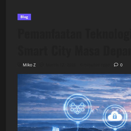
Blog
Pemanfaatan Teknologi
Smart City Masa Depa
Miko Z
March 12, 2026
6 minutes read
0