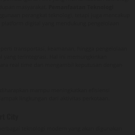
hidupan masyarakat.
Pemanfaatan Teknologi
ggunaan perangkat teknologi, tetapi juga mencakup
n platform digital yang mendukung pengelolaan
eperti transportasi, keamanan, hingga pengelolaan
al yang terintegrasi. Hal ini memungkinkan
ara real time dan mengambil keputusan dengan
uga diharapkan mampu meningkatkan efisiensi
mpak lingkungan dari aktivitas perkotaan.
t City
 berbagai teknologi modern yang akan digunakan