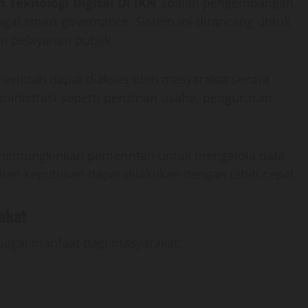
Teknologi Digital Di IKN
adalah pengembangan
agai smart governance. Sistem ini dirancang untuk
m pelayanan publik.
emerintah dapat diakses oleh masyarakat secara
inistrasi seperti perizinan usaha, pengurusan
ga memungkinkan pemerintah untuk mengelola data
ilan keputusan dapat dilakukan dengan lebih cepat.
akat
bagai manfaat bagi masyarakat.