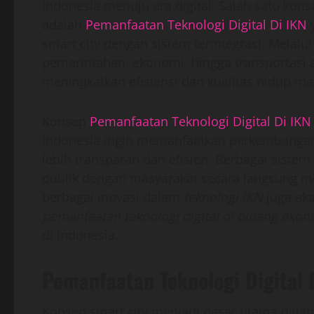
Indonesia menuju era digital. Salah satu ko
adalah
Pemanfaatan Teknologi Digital Di IKN
y
smart city dengan sistem terintegrasi. Melalui
pemerintahan, ekonomi, hingga transportasi
meningkatkan efisiensi dan kualitas hidup ma
Konsep
Pemanfaatan Teknologi Digital Di IKN
Indonesia ingin memanfaatkan perkembangan 
lebih transparan dan efisien. Berbagai siste
publik dengan masyarakat secara langsung mel
berbagai inovasi dalam
teknologi IKN
juga ak
pemanfaatan teknologi digital di bidang eko
di Indonesia.
Pemanfaatan Teknologi Digital
Konsep smart city menjadi dasar utama dal