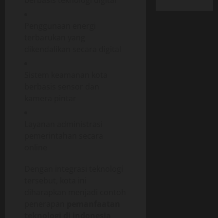
Penggunaan energi
terbarukan yang
dikendalikan secara digital
Sistem keamanan kota
berbasis sensor dan
kamera pintar
Layanan administrasi
pemerintahan secara
online
Dengan integrasi teknologi
tersebut, kota ini
diharapkan menjadi contoh
penerapan
pemanfaatan
teknologi di indonesia