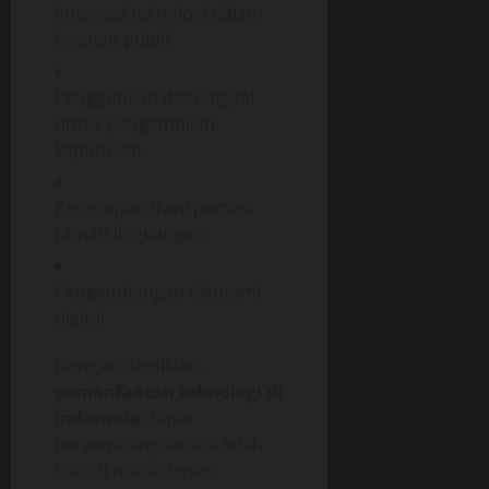
Integrasi teknologi dalam
layanan publik
Penggunaan data digital
untuk pengambilan
keputusan
Penerapan transportasi
ramah lingkungan
Pengembangan ekonomi
digital
Dengan demikian,
pemanfaatan teknologi di
indonesia
dapat
berkembang secara lebih
luas di masa depan.