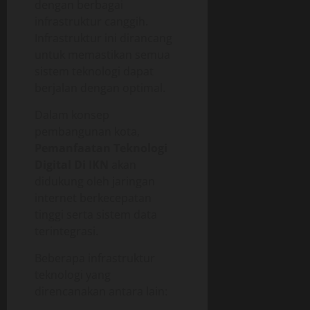
dengan berbagai
infrastruktur canggih.
Infrastruktur ini dirancang
untuk memastikan semua
sistem teknologi dapat
berjalan dengan optimal.
Dalam konsep
pembangunan kota,
Pemanfaatan Teknologi
Digital Di IKN
akan
didukung oleh jaringan
internet berkecepatan
tinggi serta sistem data
terintegrasi.
Beberapa infrastruktur
teknologi yang
direncanakan antara lain: