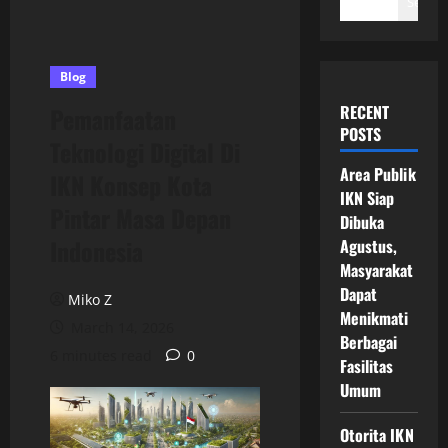
Search
Blog
RECENT
Pemanfaatan
POSTS
Teknologi Digital Di
Area Publik
IKN Konsep Kota
IKN Siap
Pintar Masa Depan
Dibuka
Indonesia
Agustus,
Masyarakat
Dapat
Miko Z
Menikmati
March 14, 2026
Berbagai
6 minutes read
0
Fasilitas
Umum
Otorita IKN