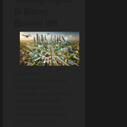
Di Bidang
Ekonomi IKN
Selain sektor
pemerintahan, teknologi
digital juga akan
memainkan peran penting
dalam perkembangan
ekonomi di IKN. Kota ini
dirancang untuk menjadi
pusat inovasi yang