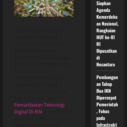
Siapkan
Agenda
Kemerdeka
an Nasional,
Pembangunan Ibu Kota
Rangkaian
Nusantara (IKN) tidak
HUT ke-81
hanya menjadi proyek
RI
pemindahan pusat
Dipusatkan
pemerintahan, tetapi juga
di
merupakan langkah besar
Nusantara
Indonesia dalam
Pembangun
menciptakan kota masa
an Tahap
depan yang berbasis
Dua IKN
teknologi. Dalam konsep
Dipercepat
pembangunannya,
Pemerintah
Pemanfaatan Teknologi
, Fokus
Digital Di IKN
menjadi salah
pada
satu pilar utama yang akan
Infrastrukt
mendukung berbagai