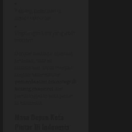
Peluang pekerjaan di
sektor teknologi
Lingkungan kota yang lebih
modern
Dengan berbagai manfaat
tersebut, kota ini
diharapkan dapat menjadi
contoh keberhasilan
pemanfaatan teknologi di
bidang ekonomi
dan
pembangunan kota pintar
di Indonesia.
Masa Depan Kota
Pintar Di Indonesia