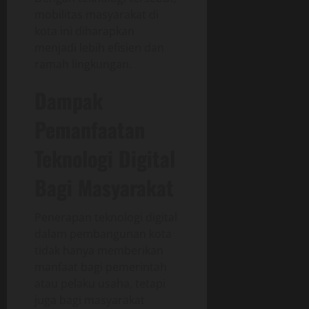
mobilitas masyarakat di
kota ini diharapkan
menjadi lebih efisien dan
ramah lingkungan.
Dampak
Pemanfaatan
Teknologi Digital
Bagi Masyarakat
Penerapan teknologi digital
dalam pembangunan kota
tidak hanya memberikan
manfaat bagi pemerintah
atau pelaku usaha, tetapi
juga bagi masyarakat