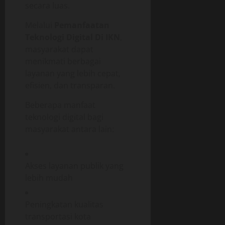
secara luas.
Melalui
Pemanfaatan
Teknologi Digital Di IKN
,
masyarakat dapat
menikmati berbagai
layanan yang lebih cepat,
efisien, dan transparan.
Beberapa manfaat
teknologi digital bagi
masyarakat antara lain:
Akses layanan publik yang
lebih mudah
Peningkatan kualitas
transportasi kota