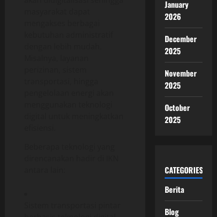
January
masyarakat dapat
2026
mengakses berbagai
kebutuhan administratif
December
dengan lebih mudah.
2025
Misalnya, layanan
perizinan, sistem
November
transportasi, hingga
2025
pengelolaan energi akan
menggunakan teknologi
October
digital untuk meningkatkan
2025
efisiensi.
Beberapa teknologi yang
direncanakan hadir di IKN
CATEGORIES
antara lain:
Berita
Sistem transportasi pintar
Blog
berbasis teknologi digital