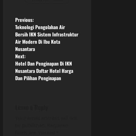
P
Previous:
Teknologi Pengolahan Air
o
Bersih IKN Sistem Infrastruktur
Air Modern Di Ibu Kota
s
Nusantara
Next:
t
Hotel Dan Penginapan Di IKN
n
Nusantara Daftar Hotel Harga
Dan Pilihan Penginapan
a
v
Leave a Reply
i
Your email address will not
g
be published.
Required
fields are marked
*