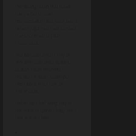
Pembangunan IKN tidak
hanya bertujuan
menciptakan ibu kota baru,
tetapi juga menjadi simbol
transformasi digital
Indonesia.
Jika konsep smart city di
IKN berhasil diterapkan,
bukan tidak mungkin
model ini akan diadopsi
oleh kota-kota lain di
Indonesia.
Beberapa hal yang dapat
menjadi inspirasi bagi kota
lain antara lain: