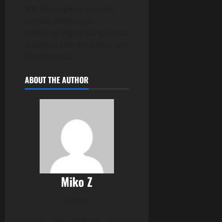
IKN diharapkan menjadi
contoh penerapan
teknologi digital yang dapat
diadopsi oleh kota-kota lain
di Indonesia.
ABOUT THE AUTHOR
Miko Z
Author
View All Posts