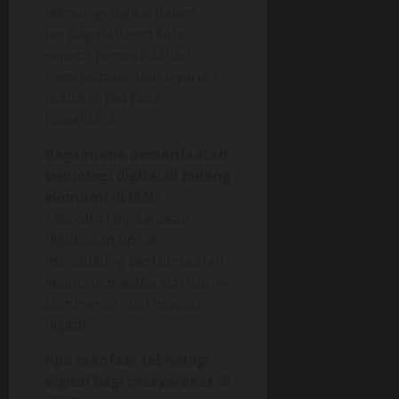
teknologi digital dalam
berbagai sistem kota
seperti pemerintahan,
transportasi, dan layanan
publik di Ibu Kota
Nusantara.
Bagaimana pemanfaatan
teknologi digital di bidang
ekonomi di IKN?
Teknologi digital akan
digunakan untuk
mendukung pertumbuhan
ekonomi melalui startup, e-
commerce, dan inovasi
digital.
Apa manfaat teknologi
digital bagi masyarakat di