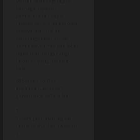
Melalui teknologi digital,
berbagai layanan
pemerintahan dapat
diakses secara online oleh
masyarakat. Hal ini
memungkinkan proses
administrasi menjadi lebih
cepat dan mengurangi
birokrasi yang berbelit-
belit.
Beberapa contoh
implementasi smart
governance antara lain:
Sistem perizinan digital
untuk usaha dan investasi