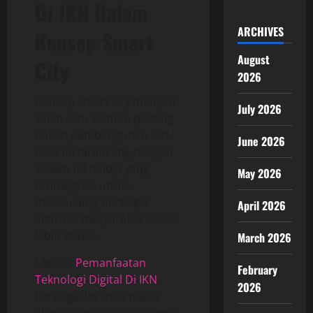
Di IKN Dalam
ARCHIVES
Konsep Smart
August
City
2026
Konsep smart city menjadi
July 2026
salah satu elemen penting
dalam pembangunan IKN.
June 2026
Kota ini dirancang dengan
sistem teknologi yang
May 2026
terintegrasi untuk
mendukung berbagai
April 2026
aktivitas masyarakat secara
lebih efisien.
March 2026
Melalui
Pemanfaatan
February
Teknologi Digital Di IKN
,
2026
berbagai layanan publik
akan didigitalisasi sehingga