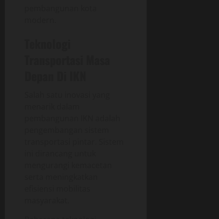
pembangunan kota
modern.
Teknologi
Transportasi Masa
Depan Di IKN
Salah satu inovasi yang
menarik dalam
pembangunan IKN adalah
pengembangan sistem
transportasi pintar. Sistem
ini dirancang untuk
mengurangi kemacetan
serta meningkatkan
efisiensi mobilitas
masyarakat.