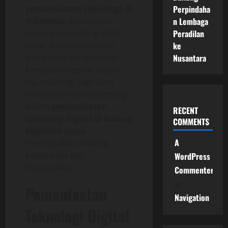
pemanfaatan teknologi di
Perpindaha
indonesia
diharapkan
n Lembaga
dapat berkembang lebih
Peradilan
pesat dan memberikan
ke
dampak nyata terhadap
Nusantara
kemajuan negara. Selain
itu, teknologi juga akan
memainkan peran penting
dalam
pemanfaatan
RECENT
teknologi digital di bidang
COMMENTS
ekonomi
untuk
A
menciptakan peluang
bisnis baru bagi
WordPress
masyarakat.
Commenter
on
Pemanfaatan
Navigation
Teknologi Digital