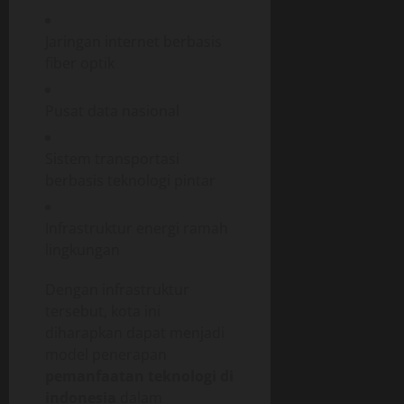
Jaringan internet berbasis
fiber optik
Pusat data nasional
Sistem transportasi
berbasis teknologi pintar
Infrastruktur energi ramah
lingkungan
Dengan infrastruktur
tersebut, kota ini
diharapkan dapat menjadi
model penerapan
pemanfaatan teknologi di
indonesia
dalam