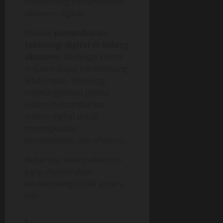
mendorong pertumbuhan
ekonomi digital.
Melalui
pemanfaatan
teknologi digital di bidang
ekonomi
, berbagai sektor
industri dapat berkembang
lebih cepat. Teknologi
memungkinkan pelaku
usaha memanfaatkan
sistem digital untuk
meningkatkan
produktivitas dan efisiensi.
Beberapa sektor ekonomi
yang diperkirakan
berkembang di IKN antara
lain: