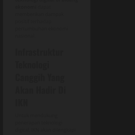
ekonomi
dapat
memberikan dampak
positif terhadap
pertumbuhan ekonomi
nasional.
Infrastruktur
Teknologi
Canggih Yang
Akan Hadir Di
IKN
Untuk mendukung
penerapan teknologi
digital, IKN akan dilengkapi