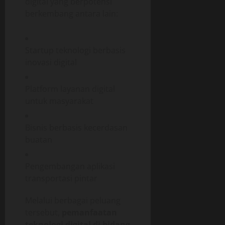
digital yang berpotensi
berkembang antara lain:
Startup teknologi berbasis
inovasi digital
Platform layanan digital
untuk masyarakat
Bisnis berbasis kecerdasan
buatan
Pengembangan aplikasi
transportasi pintar
Melalui berbagai peluang
tersebut,
pemanfaatan
teknologi digital di bidang