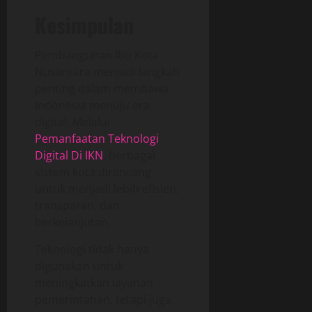
Kesimpulan
Pembangunan Ibu Kota
Nusantara menjadi langkah
penting dalam membawa
Indonesia menuju era
digital. Melalui
Pemanfaatan Teknologi
Digital Di IKN
, berbagai
sistem kota dirancang
untuk menjadi lebih efisien,
transparan, dan
berkelanjutan.
Teknologi tidak hanya
digunakan untuk
meningkatkan layanan
pemerintahan, tetapi juga