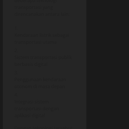
Beberapa teknologi
transportasi yang
direncanakan antara lain:
Kendaraan listrik sebagai
transportasi utama
Sistem transportasi publik
berbasis digital
Penggunaan kendaraan
otonom di masa depan
Integrasi sistem
transportasi dengan
aplikasi digital
Dengan teknologi tersebut,