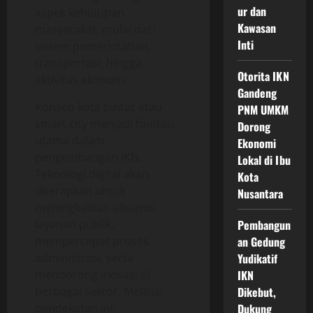
ur dan
aspek kehidupan
Kawasan
masyarakat, mulai dari
Inti
sistem pemerintahan,
transportasi, hingga
Otorita IKN
aktivitas ekonomi.
Gandeng
Konsep kota pintar atau
PNM UMKM
smart city menjadi fondasi
Dorong
utama dalam
Ekonomi
pengembangan IKN.
Lokal di Ibu
Teknologi digital akan
Kota
diterapkan untuk
Nusantara
meningkatkan efisiensi
layanan publik,
Pembangun
mempercepat proses
an Gedung
administrasi, serta
Yudikatif
mendorong inovasi di
IKN
berbagai sektor. Melalui
Dikebut,
pendekatan ini,
Dukung