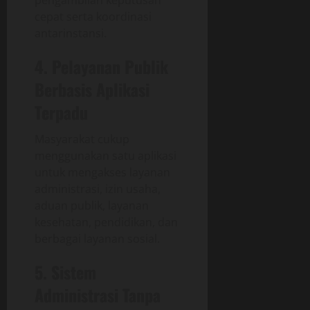
pengambilan keputusan
cepat serta koordinasi
antarinstansi.
4. Pelayanan Publik
Berbasis Aplikasi
Terpadu
Masyarakat cukup
menggunakan satu aplikasi
untuk mengakses layanan
administrasi, izin usaha,
aduan publik, layanan
kesehatan, pendidikan, dan
berbagai layanan sosial.
5. Sistem
Administrasi Tanpa