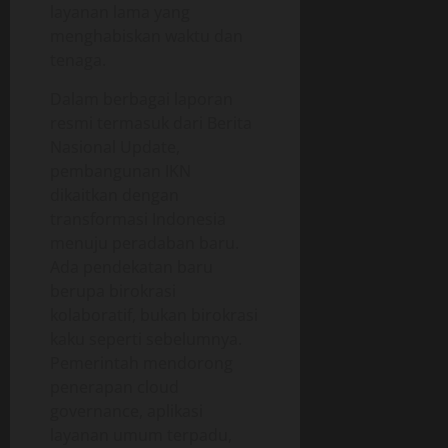
layanan lama yang
menghabiskan waktu dan
tenaga.
Dalam berbagai laporan
resmi termasuk dari Berita
Nasional Update,
pembangunan IKN
dikaitkan dengan
transformasi Indonesia
menuju peradaban baru.
Ada pendekatan baru
berupa birokrasi
kolaboratif, bukan birokrasi
kaku seperti sebelumnya.
Pemerintah mendorong
penerapan cloud
governance, aplikasi
layanan umum terpadu,