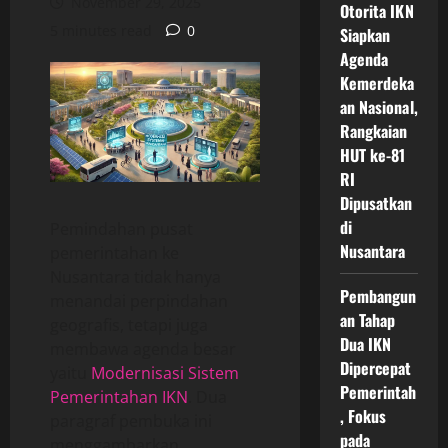
November 29, 2025
Otorita IKN
5 minutes read
0
Siapkan
Agenda
Kemerdeka
an Nasional,
Rangkaian
HUT ke-81
RI
Dipusatkan
di
Pemindahan pusat
Nusantara
pemerintahan ke
Nusantara tidak hanya
Pembangun
menandai perpindahan
an Tahap
geografis, tetapi juga
Dua IKN
membawa agenda besar
Dipercepat
yaitu
Modernisasi Sistem
Pemerintah
Pemerintahan IKN
. Dua
, Fokus
paragraf pembuka ini
pada
menggambarkan