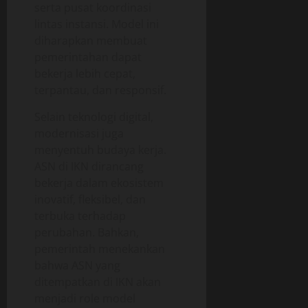
serta pusat koordinasi
lintas instansi. Model ini
diharapkan membuat
pemerintahan dapat
bekerja lebih cepat,
terpantau, dan responsif.
Selain teknologi digital,
modernisasi juga
menyentuh budaya kerja.
ASN di IKN dirancang
bekerja dalam ekosistem
inovatif, fleksibel, dan
terbuka terhadap
perubahan. Bahkan,
pemerintah menekankan
bahwa ASN yang
ditempatkan di IKN akan
menjadi role model