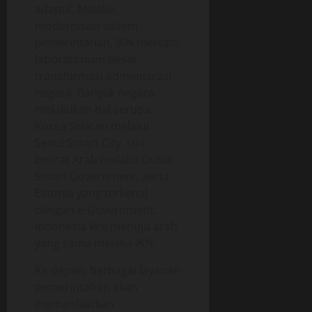
adaptif. Melalui
modernisasi sistem
pemerintahan, IKN menjadi
laboratorium besar
transformasi administrasi
negara. Banyak negara
melakukan hal serupa:
Korea Selatan melalui
Seoul Smart City, Uni
Emirat Arab melalui Dubai
Smart Government, serta
Estonia yang terkenal
dengan e-Government.
Indonesia kini menuju arah
yang sama melalui IKN.
Ke depan, berbagai layanan
pemerintahan akan
memanfaatkan