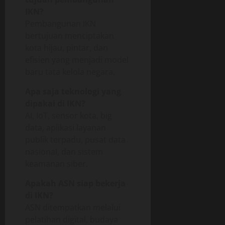
IKN?
Pembangunan IKN
bertujuan menciptakan
kota hijau, pintar, dan
efisien yang menjadi model
baru tata kelola negara.
Apa saja teknologi yang
dipakai di IKN?
AI, IoT, sensor kota, big
data, aplikasi layanan
publik terpadu, pusat data
nasional, dan sistem
keamanan siber.
Apakah ASN siap bekerja
di IKN?
ASN ditempatkan melalui
pelatihan digital, budaya