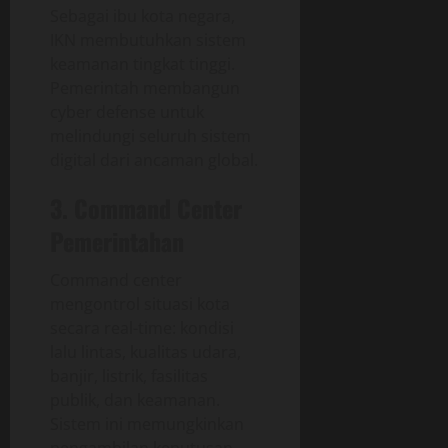
Sebagai ibu kota negara,
IKN membutuhkan sistem
keamanan tingkat tinggi.
Pemerintah membangun
cyber defense untuk
melindungi seluruh sistem
digital dari ancaman global.
3. Command Center
Pemerintahan
Command center
mengontrol situasi kota
secara real-time: kondisi
lalu lintas, kualitas udara,
banjir, listrik, fasilitas
publik, dan keamanan.
Sistem ini memungkinkan