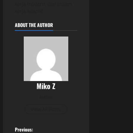
kerja modern, dan sistem
kerja adaptif.
ABOUT THE AUTHOR
Miko Z
Author
View All Posts
P
Previous: