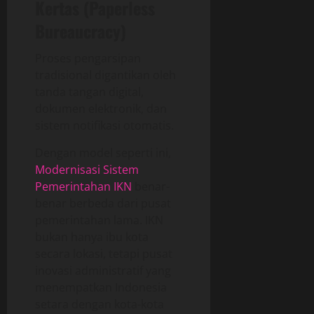
Kertas (Paperless
Bureaucracy)
Proses pengarsipan
tradisional digantikan oleh
tanda tangan digital,
dokumen elektronik, dan
sistem notifikasi otomatis.
Dengan model seperti ini,
Modernisasi Sistem
Pemerintahan IKN
benar-
benar berbeda dari pusat
pemerintahan lama. IKN
bukan hanya ibu kota
secara lokasi, tetapi pusat
inovasi administratif yang
menempatkan Indonesia
setara dengan kota-kota