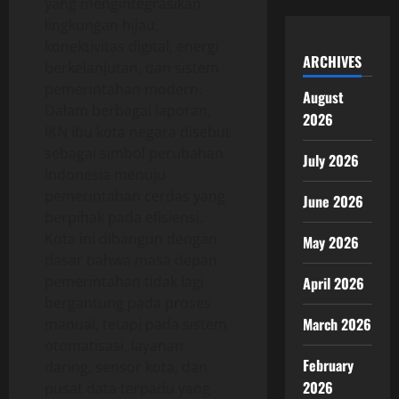
yang mengintegrasikan
lingkungan hijau,
konektivitas digital, energi
ARCHIVES
berkelanjutan, dan sistem
pemerintahan modern.
August
Dalam berbagai laporan,
2026
IKN ibu kota negara disebut
sebagai simbol perubahan
July 2026
Indonesia menuju
pemerintahan cerdas yang
June 2026
berpihak pada efisiensi.
Kota ini dibangun dengan
May 2026
dasar bahwa masa depan
pemerintahan tidak lagi
April 2026
bergantung pada proses
March 2026
manual, tetapi pada sistem
otomatisasi, layanan
February
daring, sensor kota, dan
2026
pusat data terpadu yang