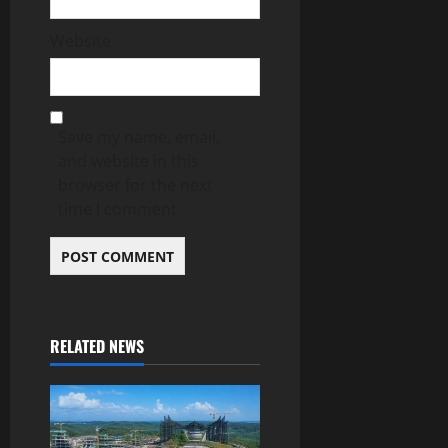
Website
Save my name, email,
and website in this
browser for the next
time I comment.
RELATED NEWS