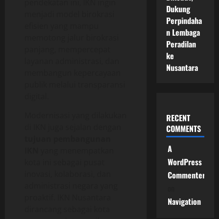
pendekatan ini, IKN ingin
Dukung
menjadi model birokrasi
Perpindaha
efisien yang mampu
n Lembaga
memotong jalur birokrasi
Peradilan
panjang, mempercepat
ke
layanan administrasi, dan
Nusantara
membangun kepercayaan
publik melalui transparansi
digital.
Modernisasi yang dilakukan
RECENT
di IKN juga sejalan dengan
COMMENTS
tujuan pembangunan
A
IKN
yang menempatkan
WordPress
kota ini sebagai pusat
inovasi, kolaborasi, dan
Commenter
administrasi negara yang
on
proaktif. IKN Nusantara
Navigation
dirancang sebagai kota