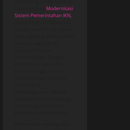
memotong rantai birokrasi.
Dalam proses
Modernisasi
Sistem Pemerintahan IKN,
pemerintah membangun
fondasi awal berupa pusat
data nasional, infrastruktur
jaringan serat optik,
command center
pemerintahan, hingga
sistem keamanan siber
berskala tinggi. Sistem
pemerintahan berbasis
teknologi ini
memungkinkan seluruh
kementerian dan lembaga
terhubung dalam satu
ekosistem data terpadu.
Pemerintah menargetkan