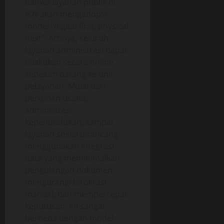
bahwa layanan publik di
IKN akan mengadopsi
model “digital first, physical
next”. Artinya, seluruh
layanan administrasi dapat
dilakukan secara online
sebelum datang ke unit
pelayanan. Mulai dari
perizinan usaha,
administrasi
kependudukan, sampai
layanan sosial dirancang
menggunakan integrasi
data yang meminimalkan
pengulangan dokumen,
mengurangi birokrasi
manual, dan mempercepat
keputusan. Ini sangat
berbeda dengan model