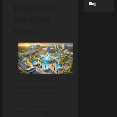
Blog
Transformasi
Tata Kelola
Negara
Pembangunan IKN tidak
hanya menyoal gedung
baru atau pemindahan ibu
kota, tetapi berfokus pada
pembentukan sistem
pemerintahan digital yang