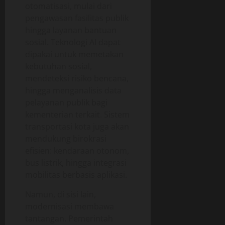
otomatisasi, mulai dari
pengawasan fasilitas publik
hingga layanan bantuan
sosial. Teknologi AI dapat
dipakai untuk memetakan
kebutuhan sosial,
mendeteksi risiko bencana,
hingga menganalisis data
pelayanan publik bagi
kementerian terkait. Sistem
transportasi kota juga akan
mendukung birokrasi
efisien: kendaraan otonom,
bus listrik, hingga integrasi
mobilitas berbasis aplikasi.
Namun, di sisi lain,
modernisasi membawa
tantangan. Pemerintah