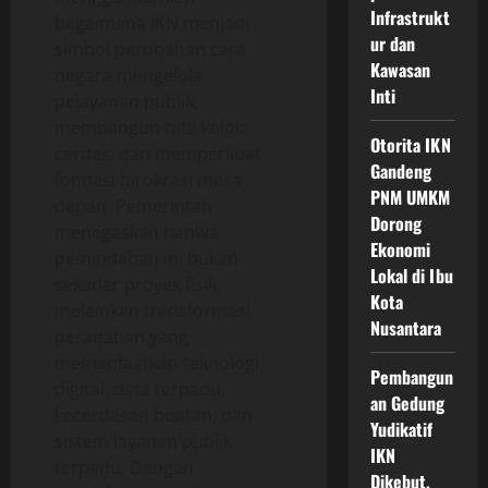
Infrastrukt
bagaimana IKN menjadi
ur dan
simbol perubahan cara
Kawasan
negara mengelola
Inti
pelayanan publik,
membangun tata kelola
Otorita IKN
cerdas, dan memperkuat
Gandeng
fondasi birokrasi masa
PNM UMKM
depan. Pemerintah
Dorong
menegaskan bahwa
Ekonomi
pemindahan ini bukan
Lokal di Ibu
sekadar proyek fisik,
Kota
melainkan transformasi
Nusantara
peradaban yang
memanfaatkan teknologi
Pembangun
digital, data terpadu,
an Gedung
kecerdasan buatan, dan
Yudikatif
sistem layanan publik
IKN
terpadu. Dengan
Dikebut,