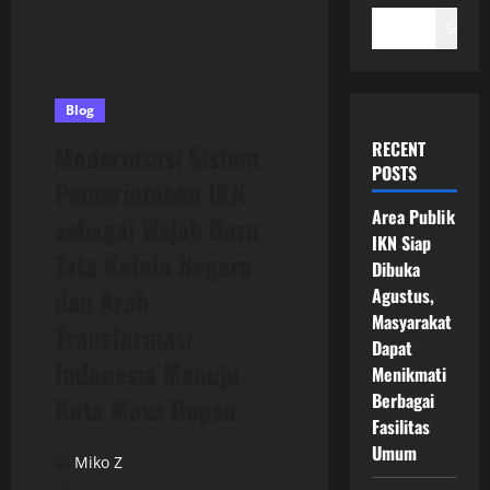
Search
Blog
RECENT
Modernisasi Sistem
POSTS
Pemerintahan IKN
Area Publik
sebagai Wajah Baru
IKN Siap
Tata Kelola Negara
Dibuka
dan Arah
Agustus,
Masyarakat
Transformasi
Dapat
Indonesia Menuju
Menikmati
Berbagai
Kota Masa Depan
Fasilitas
Umum
Miko Z