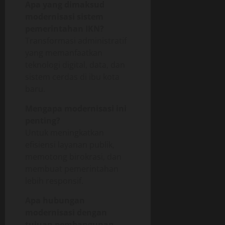
Apa yang dimaksud
modernisasi sistem
pemerintahan IKN?
Transformasi administratif
yang memanfaatkan
teknologi digital, data, dan
sistem cerdas di ibu kota
baru.
Mengapa modernisasi ini
penting?
Untuk meningkatkan
efisiensi layanan publik,
memotong birokrasi, dan
membuat pemerintahan
lebih responsif.
Apa hubungan
modernisasi dengan
tujuan pembangunan