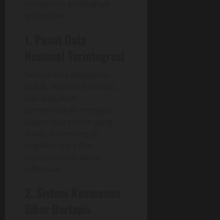
Komponen pentingnya
antara lain:
1. Pusat Data
Nasional Terintegrasi
Semua data pelayanan
publik, laporan birokrasi,
dan dokumen
pemerintahan menyatu
dalam satu sistem yang
aman. Ini mencegah
duplikasi data dan
mempercepat akses
informasi.
2. Sistem Keamanan
Siber Berlapis