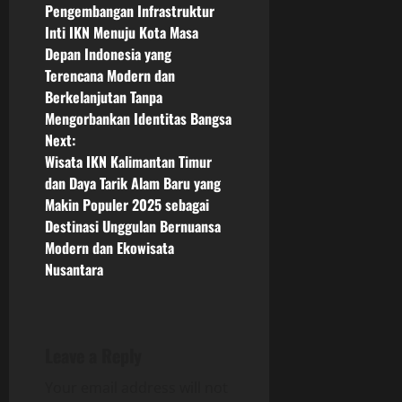
Pengembangan Infrastruktur
o
Inti IKN Menuju Kota Masa
Depan Indonesia yang
s
Terencana Modern dan
Berkelanjutan Tanpa
t
Mengorbankan Identitas Bangsa
n
Next:
Wisata IKN Kalimantan Timur
a
dan Daya Tarik Alam Baru yang
Makin Populer 2025 sebagai
v
Destinasi Unggulan Bernuansa
Modern dan Ekowisata
i
Nusantara
g
a
Leave a Reply
t
Your email address will not