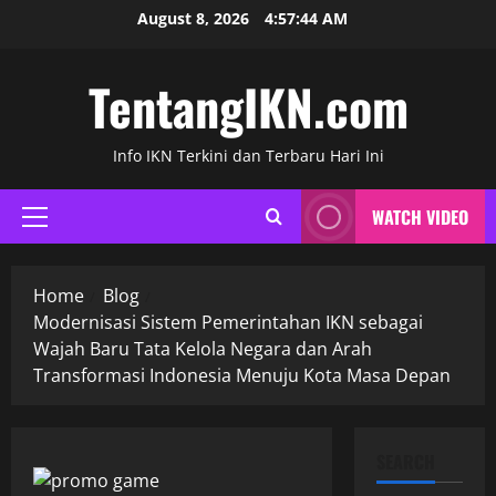
Skip
August 8, 2026
4:57:45 AM
to
content
TentangIKN.com
Info IKN Terkini dan Terbaru Hari Ini
WATCH VIDEO
Primary
Menu
Home
Blog
Modernisasi Sistem Pemerintahan IKN sebagai
Wajah Baru Tata Kelola Negara dan Arah
Transformasi Indonesia Menuju Kota Masa Depan
SEARCH