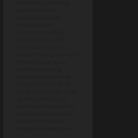
Salah satu aspek paling
mencolok dalam
modernisasi adalah
integrasi sistem
pemerintahan dengan
teknologi pintar. IKN
Nusantara dirancang
sebagai smart government
district, sebuah pusat
pemerintahan yang
memanfaatkan artificial
intelligence, Internet of
Things, sensor lingkungan,
big data analytics, dan
sistem notifikasi real-time
untuk memantau kondisi
kota dan mendukung
pengambilan keputusan.