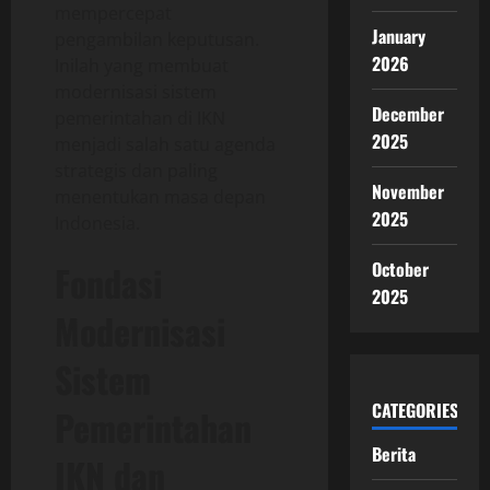
mempercepat
January
pengambilan keputusan.
2026
Inilah yang membuat
modernisasi sistem
December
pemerintahan di IKN
2025
menjadi salah satu agenda
strategis dan paling
November
menentukan masa depan
2025
Indonesia.
October
Fondasi
2025
Modernisasi
Sistem
CATEGORIES
Pemerintahan
Berita
IKN dan