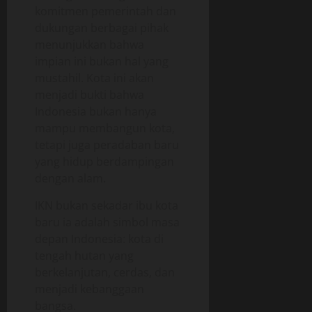
komitmen pemerintah dan
dukungan berbagai pihak
menunjukkan bahwa
impian ini bukan hal yang
mustahil. Kota ini akan
menjadi bukti bahwa
Indonesia bukan hanya
mampu membangun kota,
tetapi juga peradaban baru
yang hidup berdampingan
dengan alam.
IKN bukan sekadar ibu kota
baru ia adalah simbol masa
depan Indonesia: kota di
tengah hutan yang
berkelanjutan, cerdas, dan
menjadi kebanggaan
bangsa.