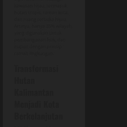
kawasan hijau, termasuk
hutan tropis, taman kota,
dan ruang terbuka hijau.
Artinya, hanya 35% wilayah
yang digunakan untuk
pembangunan fisik, dan
itupun dengan prinsip
ramah lingkungan.
Transformasi
Hutan
Kalimantan
Menjadi Kota
Berkelanjutan