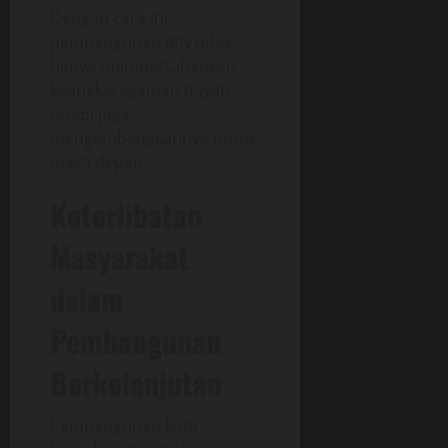
Dengan cara ini,
pembangunan IKN tidak
hanya mempertahankan
keanekaragaman hayati,
tetapi juga
mengembangkannya untuk
masa depan.
Keterlibatan
Masyarakat
dalam
Pembangunan
Berkelanjutan
Pembangunan kota