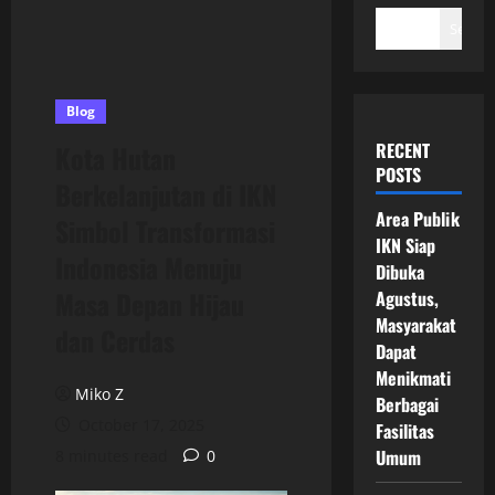
Search
Blog
RECENT
Kota Hutan
POSTS
Berkelanjutan di IKN
Area Publik
Simbol Transformasi
IKN Siap
Indonesia Menuju
Dibuka
Masa Depan Hijau
Agustus,
Masyarakat
dan Cerdas
Dapat
Menikmati
Miko Z
Berbagai
October 17, 2025
Fasilitas
Umum
8 minutes read
0