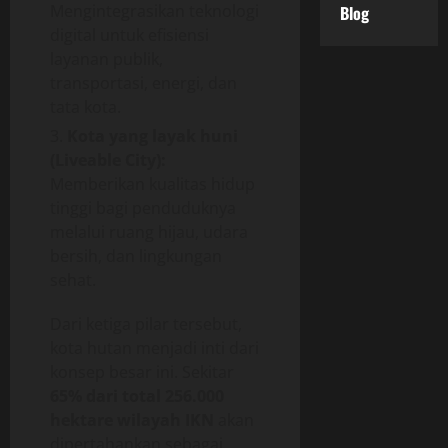
Mengintegrasikan teknologi
Blog
digital untuk efisiensi
layanan publik,
transportasi, energi, dan
tata kota.
Kota yang layak huni
(Liveable City):
Memberikan kualitas hidup
tinggi bagi penduduknya
melalui ruang hijau, udara
bersih, dan lingkungan
sehat.
Dari ketiga pilar tersebut,
kota hutan menjadi inti dari
konsep besar ini. Sekitar
65% dari total 256.000
hektare wilayah IKN
akan
dipertahankan sebagai