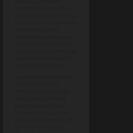
pada 2025, IKN akan
menjadi kota masa depan
yang menginspirasi banyak
negara. Kota ini tidak hanya
akan menjadi pusat
pemerintahan, tetapi juga
laboratorium hidup (
living
lab
) untuk inovasi teknologi
hijau, riset lingkungan, dan
solusi perubahan iklim.
Bayangkan sebuah kota di
tengah hutan tropis,
dengan gedung-gedung
canggih yang dikelilingi
pepohonan, kendaraan
listrik yang melaju tanpa
polusi, sungai yang bersih,
dan udara yang segar.