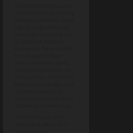
Kota hutan berkelanjutan
di IKN tidak hanya tentang
pembangunan kota, tetapi
juga tentang melindungi
kehidupan alam yang ada
di dalamnya. Kawasan
Kalimantan Timur adalah
rumah bagi berbagai
spesies endemik seperti
orangutan, bekantan, dan
macan dahan. Pemerintah
bekerja sama dengan para
ahli konservasi untuk
memastikan habitat alami
mereka tetap terlindungi.
Zona konservasi akan
dibentuk di sekitar kota
untuk menjaga