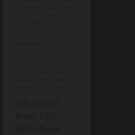
berbasis lingkungan untuk
meningkatkan kesadaran
masyarakat tentang
pentingnya menjaga
kelestarian alam. Sekolah-
sekolah di IKN akan
mengintegrasikan
kurikulum hijau, sementara
komunitas warga akan
didorong untuk mengelola
ruang hijau kota melalui
program urban farming
dan penghijauan mandiri.
IKN sebagai
Model Kota
Hutan Dunia