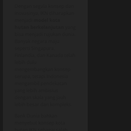
Dengan segala konsep dan
inovasinya, IKN diharapkan
menjadi
model kota
hutan berkelanjutan
yang
bisa menjadi rujukan dunia.
Banyak negara maju
seperti Singapura,
Finlandia, dan Kanada telah
lebih dulu
mengembangkan konsep
serupa, tetapi Indonesia
mengambil pendekatan
yang lebih ambisius
dengan skala yang jauh
lebih besar dan kompleks.
Bank Dunia bahkan
menyebut konsep kota
hutan IKN sebagai salah