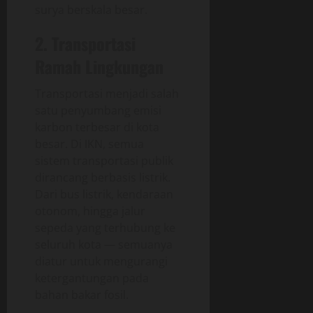
surya berskala besar.
2. Transportasi
Ramah Lingkungan
Transportasi menjadi salah
satu penyumbang emisi
karbon terbesar di kota
besar. Di IKN, semua
sistem transportasi publik
dirancang berbasis listrik.
Dari bus listrik, kendaraan
otonom, hingga jalur
sepeda yang terhubung ke
seluruh kota — semuanya
diatur untuk mengurangi
ketergantungan pada
bahan bakar fosil.