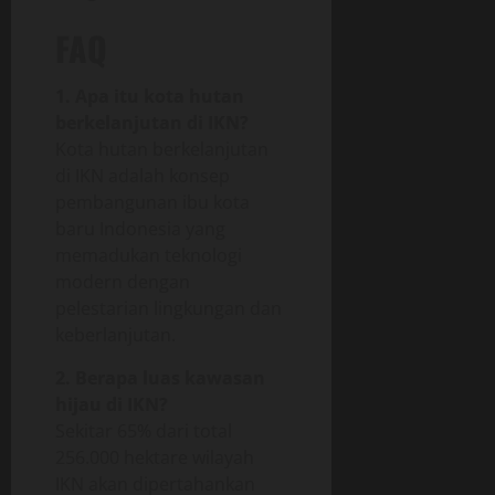
FAQ
1. Apa itu kota hutan
berkelanjutan di IKN?
Kota hutan berkelanjutan
di IKN adalah konsep
pembangunan ibu kota
baru Indonesia yang
memadukan teknologi
modern dengan
pelestarian lingkungan dan
keberlanjutan.
2. Berapa luas kawasan
hijau di IKN?
Sekitar 65% dari total
256.000 hektare wilayah
IKN akan dipertahankan