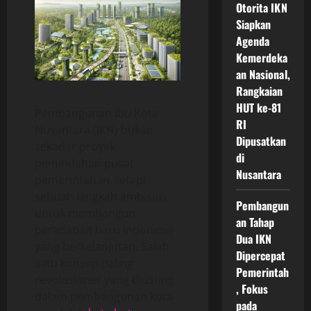
Otorita IKN
Siapkan
Agenda
Kemerdeka
an Nasional,
Rangkaian
HUT ke-81
Pembangunan Ibu Kota
RI
Nusantara (IKN) bukan
Dipusatkan
sekadar proyek
di
pemindahan pusat
Nusantara
pemerintahan, tetapi
sebuah langkah ambisius
Pembangun
untuk membangun
an Tahap
peradaban baru Indonesia
Dua IKN
yang berkelanjutan. Salah
Dipercepat
satu konsep paling
Pemerintah
revolusioner yang diusung
, Fokus
dalam pembangunan kota
pada