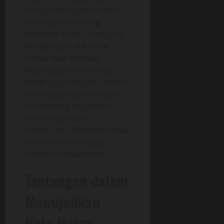
satu proyek
green urban
development
paling
progresif di Asia Tenggara.
Jika berhasil, IKN tidak
hanya akan menjadi
kebanggaan Indonesia,
tetapi juga menjadi contoh
nyata bagi negara-negara
lain tentang bagaimana
kota masa depan
seharusnya dibangun tidak
merusak alam, tetapi
tumbuh bersamanya.
Tantangan dalam
Mewujudkan
Kota Hutan