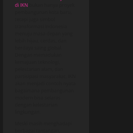
di IKN
bukan hanya proyek
pembangunan kota baru,
tetapi juga simbol
transformasi Indonesia
menuju masa depan yang
lebih hijau, cerdas, dan
berdaya saing global.
Dengan memadukan
kemajuan teknologi,
pelestarian alam, dan
partisipasi masyarakat, IKN
akan menjadi contoh nyata
bagaimana pembangunan
modern bisa selaras
dengan kelestarian
lingkungan.
Meski masih menghadapi
berbagai tantangan,