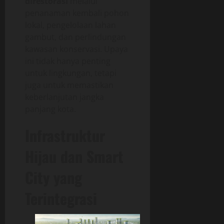
direstorasi
melalui
penanaman kembali pohon
lokal, pengelolaan lahan
gambut, dan perlindungan
kawasan konservasi. Upaya
ini tidak hanya penting
untuk lingkungan, tetapi
juga untuk memastikan
keberlanjutan jangka
panjang kota.
Infrastruktur
Hijau dan Smart
City yang
Terintegrasi