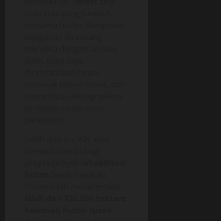
pendekatan
“forest city”
atau kota yang tumbuh
bersama hutan. Bangunan-
bangunan dirancang
menyatu dengan lanskap
alam, jalan raya
direncanakan tanpa
merusak pohon besar, dan
ruang hijau diintegrasikan
ke dalam setiap zona
perkotaan.
Lebih dari itu, IKN akan
menjadi rumah bagi
proyek-proyek
rehabilitasi
hutan
besar-besaran.
Pemerintah menargetkan
lebih dari 120.000 hektare
kawasan hutan rusak