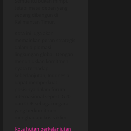
Semua itu bukan mimpi,
tetapi masa depan yang
sedang dibangun di
Kalimantan Timur.
Kota ini juga akan
memainkan peran strategis
dalam diplomasi
lingkungan global. Dengan
menunjukkan komitmen
nyata terhadap
keberlanjutan, Indonesia
dapat memperkuat
posisinya dalam forum
internasional seperti G20
dan COP sebagai negara
yang berkomitmen
menghadapi krisis iklim.
Kota hutan berkelanjutan