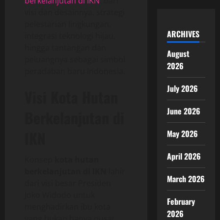
berkelanjutan di IKN
: dari
visi dan desainnya, strategi
pelestarian lingkungan,
ARCHIVES
integrasi teknologi hijau,
hingga tantangan dan
August
peluangnya sebagai simbol
2026
peradaban baru Indonesia.
July 2026
Visi Kota Hutan
June 2026
Berkelanjutan di
IKN
May 2026
April 2026
Konsep
kota hutan
berkelanjutan di IKN
lahir
March 2026
dari visi besar Presiden
Joko Widodo untuk
February
menghadirkan ibu kota
2026
yang bukan hanya pusat