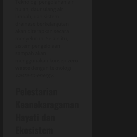
Teknologi pengolahan air
hujan, daur ulang air
limbah, dan sistem
drainase berkelanjutan
akan diterapkan secara
menyeluruh. Selain itu,
sistem pengelolaan
sampah akan
menggunakan konsep
zero
waste
dengan teknologi
waste-to-energy
.
Pelestarian
Keanekaragaman
Hayati dan
Ekosistem