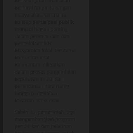
berkelanjutan tidak akan
berhasil tanpa dukungan
masyarakat. Karena itu,
konsep
partisipasi publik
menjadi bagian penting
dalam perencanaan dan
pengelolaan IKN.
Masyarakat lokal, terutama
komunitas adat
Kalimantan, dilibatkan
dalam proses pengambilan
keputusan, mulai dari
perencanaan tata ruang
hingga pengelolaan
kawasan konservasi.
Selain itu, pemerintah juga
mengembangkan program
pendidikan dan pelatihan