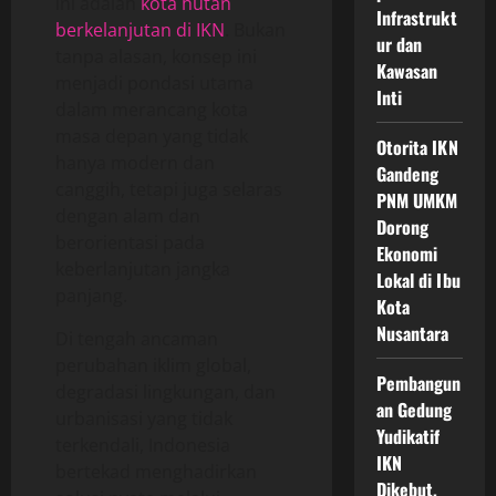
ini adalah
kota hutan
Infrastrukt
berkelanjutan di IKN
. Bukan
ur dan
tanpa alasan, konsep ini
Kawasan
menjadi pondasi utama
Inti
dalam merancang kota
masa depan yang tidak
Otorita IKN
hanya modern dan
Gandeng
canggih, tetapi juga selaras
PNM UMKM
dengan alam dan
Dorong
berorientasi pada
Ekonomi
keberlanjutan jangka
Lokal di Ibu
panjang.
Kota
Nusantara
Di tengah ancaman
perubahan iklim global,
Pembangun
degradasi lingkungan, dan
an Gedung
urbanisasi yang tidak
Yudikatif
terkendali, Indonesia
IKN
bertekad menghadirkan
Dikebut,