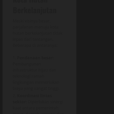
Berkelanjutan
Meski visinya besar,
perjalanan menuju kota
hutan berkelanjutan tidak
lepas dari tantangan.
Beberapa di antaranya:
Pendanaan besar:
Pembangunan
infrastruktur hijau dan
teknologi ramah
lingkungan memerlukan
biaya yang sangat tinggi.
Koordinasi lintas
sektor:
Diperlukan sinergi
kuat antara pemerintah
pusat, daerah, swasta, dan