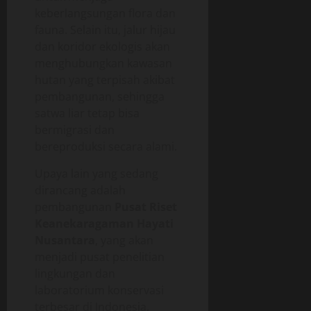
keberlangsungan flora dan
fauna. Selain itu, jalur hijau
dan koridor ekologis akan
menghubungkan kawasan
hutan yang terpisah akibat
pembangunan, sehingga
satwa liar tetap bisa
bermigrasi dan
bereproduksi secara alami.
Upaya lain yang sedang
dirancang adalah
pembangunan
Pusat Riset
Keanekaragaman Hayati
Nusantara
, yang akan
menjadi pusat penelitian
lingkungan dan
laboratorium konservasi
terbesar di Indonesia.