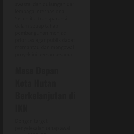
swasta, dan dukungan dari
lembaga internasional.
Selain itu, transparansi
dalam setiap tahap
pembangunan menjadi
prioritas agar publik dapat
memantau dan mengawal
proyek ini bersama-sama.
Masa Depan
Kota Hutan
Berkelanjutan di
IKN
Dengan target
penyelesaian tahap awal