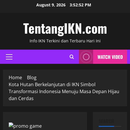
Skip
August 9, 2026
3:52:53 PM
to
content
TentangIKN.com
Info IKN Terkini dan Terbaru Hari Ini
WATCH VIDEO
Primary
Menu
Home
Blog
Kota Hutan Berkelanjutan di IKN Simbol
Transformasi Indonesia Menuju Masa Depan Hijau
dan Cerdas
SEARCH