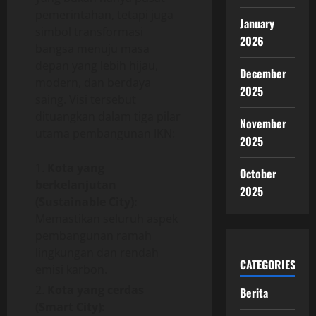
pemerintahan, tetapi juga
January
simbol transformasi
2026
bangsa menuju masa
depan yang lebih hijau,
December
modern, dan berdaya
2025
saing. Visi tersebut
dituangkan dalam tiga pilar
November
utama pembangunan IKN:
2025
Kota yang
October
berkelanjutan
2025
(Sustainable City):
Memastikan seluruh aspek
pembangunan ramah
lingkungan dan rendah
CATEGORIES
emisi karbon.
Kota yang cerdas
Berita
(Smart City):