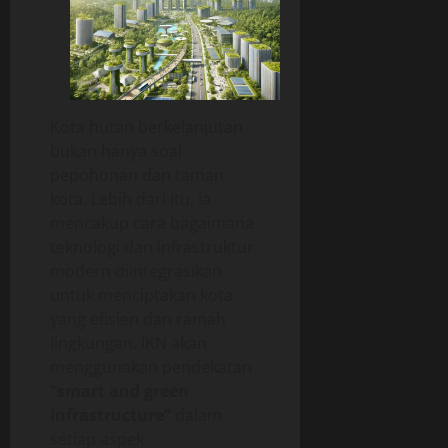
Kota hutan berkelanjutan
bukan hanya soal
pepohonan dan taman
kota. Lebih dari itu, ia
mencakup cara bagaimana
teknologi dan infrastruktur
modern diintegrasikan
untuk menciptakan kota
yang efisien dan ramah
lingkungan. IKN akan
menggunakan pendekatan
“smart and green
infrastructure”
dalam
setiap aspek