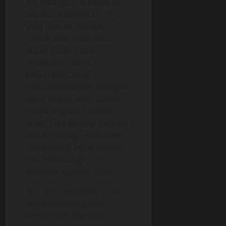
IKN dibangun di kawasan
Sepaku, Kalimantan Timur,
yang dikenal sebagai
rumah bagi salah satu
hutan hujan tropis
terbesar di dunia.
Keputusan untuk
mempertahankan sebagian
besar hutan alami bukan
hanya langkah simbolis,
tetapi juga strategi penting
untuk menjaga ekosistem,
mengurangi emisi karbon,
dan melindungi
keanekaragaman hayati.
Alih-alih menebang hutan
untuk pembangunan,
pemerintah memilih