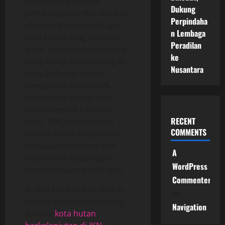
solusi nyata melalui
Dukung
pembangunan IKN. Kota ini
Perpindaha
dirancang bukan sebagai
n Lembaga
kota beton yang merusak
Peradilan
alam, melainkan kota hijau
ke
yang hidup berdampingan
Nusantara
dengan hutan tropis.
Dengan lebih dari 65%
wilayahnya ditargetkan
tetap menjadi kawasan
RECENT
hijau, IKN akan menjadi
COMMENTS
contoh nyata bagaimana
kemajuan teknologi dan
A
pelestarian lingkungan
WordPress
dapat berjalan beriringan.
Commenter
Artikel ini akan membahas
on
secara mendalam tentang
Navigation
konsep
kota hutan