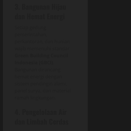
3. Bangunan Hijau
dan Hemat Energi
Setiap gedung
pemerintahan,
perkantoran, dan hunian
wajib memenuhi standar
Green Building Council
Indonesia (GBCI)
.
Bangunan dirancang
hemat energi dengan
sistem pendingin alami,
panel surya, dan material
ramah lingkungan.
4. Pengelolaan Air
dan Limbah Cerdas