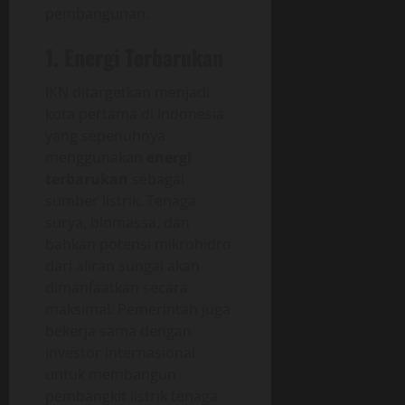
pembangunan.
1. Energi Terbarukan
IKN ditargetkan menjadi
kota pertama di Indonesia
yang sepenuhnya
menggunakan
energi
terbarukan
sebagai
sumber listrik. Tenaga
surya, biomassa, dan
bahkan potensi mikrohidro
dari aliran sungai akan
dimanfaatkan secara
maksimal. Pemerintah juga
bekerja sama dengan
investor internasional
untuk membangun
pembangkit listrik tenaga