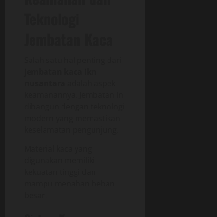
Teknologi
Jembatan Kaca
Salah satu hal penting dari
jembatan kaca ikn
nusantara
adalah aspek
keamanannya. Jembatan ini
dibangun dengan teknologi
modern yang memastikan
keselamatan pengunjung.
Material kaca yang
digunakan memiliki
kekuatan tinggi dan
mampu menahan beban
besar.