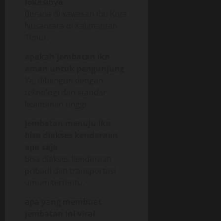
lokasinya
Berada di kawasan Ibu Kota
Nusantara di Kalimantan
Timur.
apakah jembatan ikn
aman untuk pengunjung
Ya, dibangun dengan
teknologi dan standar
keamanan tinggi.
jembatan menuju ikn
bisa diakses kendaraan
apa saja
Bisa diakses kendaraan
pribadi dan transportasi
umum tertentu.
apa yang membuat
jembatan ini viral