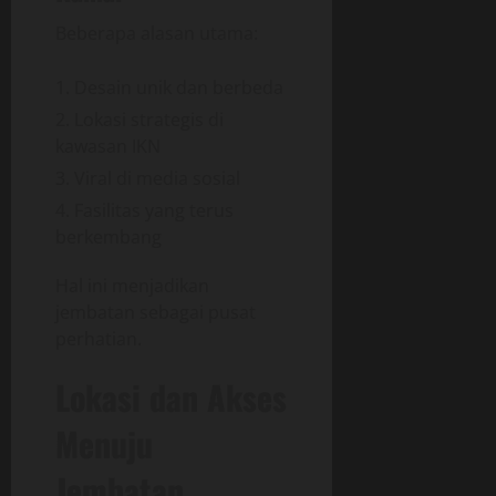
Beberapa alasan utama:
Desain unik dan berbeda
Lokasi strategis di
kawasan IKN
Viral di media sosial
Fasilitas yang terus
berkembang
Hal ini menjadikan
jembatan sebagai pusat
perhatian.
Lokasi dan Akses
Menuju
Jembatan