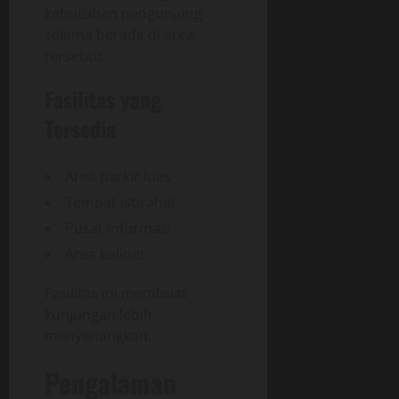
kebutuhan pengunjung
selama berada di area
tersebut.
Fasilitas yang
Tersedia
Area parkir luas
Tempat istirahat
Pusat informasi
Area kuliner
Fasilitas ini membuat
kunjungan lebih
menyenangkan.
Pengalaman