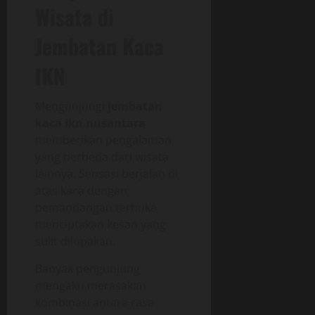
Wisata di
Jembatan Kaca
IKN
Mengunjungi
jembatan
kaca ikn nusantara
memberikan pengalaman
yang berbeda dari wisata
lainnya. Sensasi berjalan di
atas kaca dengan
pemandangan terbuka
menciptakan kesan yang
sulit dilupakan.
Banyak pengunjung
mengaku merasakan
kombinasi antara rasa