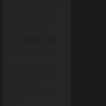
Lokasi jembatan ini berada
di area strategis yang
terhubung dengan jalan
utama menuju pusat
pemerintahan baru.
Cara Menuju Lokasi
Beberapa cara yang bisa
digunakan:
Kendaraan pribadi
melalui jalur utama
Transportasi umum
yang tersedia
Layanan travel atau
shuttle