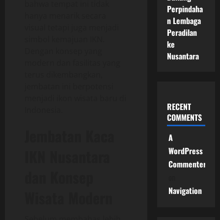
bahwa tempat ini tidak
Perpindaha
hanya menarik secara
n Lembaga
visual tetapi juga menjadi
Peradilan
simbol kemajuan IKN.
ke
Dengan konsep yang
Nusantara
modern dan fasilitas yang
terus dikembangkan,
jembatan ini berpotensi
menjadi ikon wisata baru di
RECENT
Indonesia.
COMMENTS
Jembatan Kaca
A
WordPress
IKN Nusantara
Commenter
dan Konsep
on
Navigation
Wisata Modern
Sebelum membahas lebih