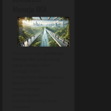
Menuju IKN
Untuk mencapai
jembatan
menuju ikn
, pengunjung
dapat menggunakan
berbagai moda
transportasi. Akses menuju
kawasan IKN semakin
mudah dengan
pembangunan
infrastruktur yang terus
dilakukan.