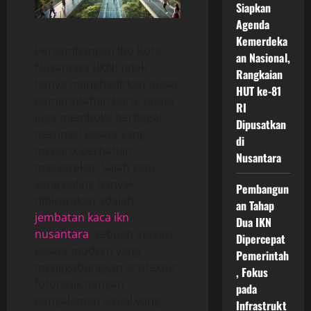
Siapkan
Agenda
Kemerdeka
Perkembangan Ibu Kota
an Nasional,
Nusantara (IKN) tidak
Rangkaian
hanya menghadirkan pusat
HUT ke-81
pemerintahan baru, tetapi
RI
juga membuka berbagai
Dipusatkan
destinasi wisata yang
di
menarik perhatian
Nusantara
masyarakat. Salah satu
yang paling banyak
Pembangun
dibicarakan adalah
an Tahap
jembatan kaca ikn
Dua IKN
nusantara
, sebuah inovasi
Dipercepat
wisata modern yang
Pemerintah
menggabungkan arsitektur
, Fokus
futuristik dengan
pada
pengalaman visual yang
Infrastrukt