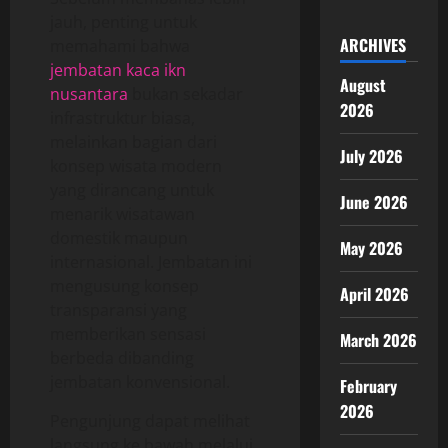
jauh, penting untuk
ARCHIVES
memahami bahwa
jembatan kaca ikn
August
nusantara
bukan sekadar
2026
infrastruktur biasa,
melainkan bagian dari
July 2026
konsep wisata modern
yang dirancang untuk
June 2026
menarik wisatawan
domestik maupun
May 2026
internasional. Jembatan ini
mengusung konsep
April 2026
transparansi yang
memberikan sensasi
March 2026
berbeda dibanding
jembatan konvensional.
February
2026
Pengunjung dapat melihat
langsung ke bawah melalui