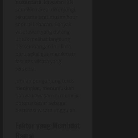
nusantara
, kawasan IKN
semakin ramai dikunjungi,
terutama saat musim libur
seperti Lebaran. Banyak
wisatawan yang datang
untuk melihat langsung
perkembangan ibu kota
baru sekaligus menikmati
fasilitas wisata yang
tersedia.
Jumlah pengunjung terus
meningkat, menunjukkan
bahwa kawasan ini memiliki
potensi besar sebagai
destinasi wisata unggulan.
Faktor yang Membuat
Ramai