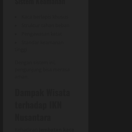
Sistem Keamanan
Kaca berlapis khusus
Struktur tahan beban
Pengawasan ketat
Standar keamanan
tinggi
Dengan sistem ini,
pengunjung bisa merasa
aman.
Dampak Wisata
terhadap IKN
Nusantara
Kehadiran
jembatan kaca