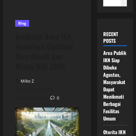
Search
Blog
RECENT
Jembatan Kaca IKN
POSTS
Nusantara Destinasi
Area Publik
Baru Ikonik dan
IKN Siap
Wisata Hits 2026
Dibuka
Agustus,
Miko Z
Masyarakat
Dapat
March 27, 2026
Menikmati
5 minutes read
0
Berbagai
Fasilitas
Umum
Otorita IKN