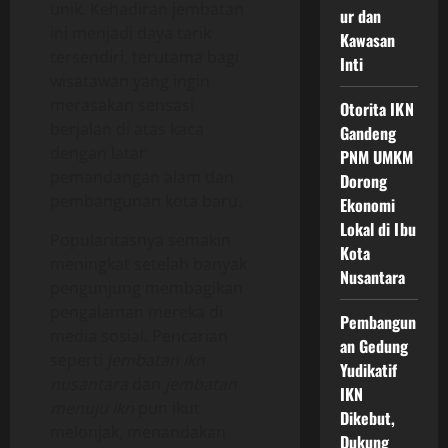
unik. Kehadiran jembatan
ur dan
ini menjadi daya tarik
Kawasan
tersendiri, terutama bagi
Inti
wisatawan yang ingin
merasakan sensasi
Otorita IKN
berjalan di atas kaca
Gandeng
dengan latar
PNM UMKM
pemandangan alam dan
Dorong
pembangunan kota baru.
Ekonomi
Lokal di Ibu
Popularitasnya semakin
Kota
meningkat setelah banyak
Nusantara
pengunjung membagikan
pengalaman mereka di
Pembangun
media sosial. Pencarian
an Gedung
seperti
jembatan ikn
Yudikatif
nusantara
dan
jembatan
IKN
menuju ikn
pun ikut
Dikebut,
melonjak, menandakan
Dukung