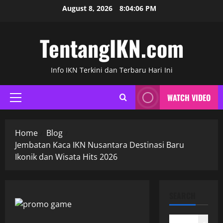
Skip
August 8, 2026
8:04:07 PM
to
content
TentangIKN.com
Info IKN Terkini dan Terbaru Hari Ini
WATCH VIDEO
Primary
Menu
Home
Blog
Jembatan Kaca IKN Nusantara Destinasi Baru
Ikonik dan Wisata Hits 2026
SEARCH