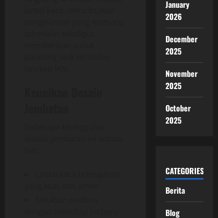
January
lantai kaca, menciptakan
2026
pengalaman yang memacu
adrenalin sekaligus
December
memberikan sudut
2025
pandang unik terhadap
lanskap IKN.
November
2025
Keunikan Desain
Jembatan
October
2025
Beberapa keunggulan
desain jembatan ini antara
lain:
CATEGORIES
Lantai kaca transparan
yang kuat dan aman
Berita
Struktur modern
dengan teknologi terbaru
Blog