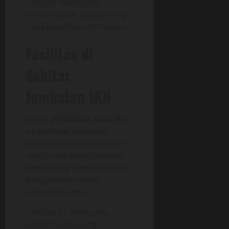
Dengan akses yang
semakin baik, pengunjung
tidak kesulitan להגיע lokasi.
Fasilitas di
Sekitar
Jembatan IKN
Selain
jembatan kaca ikn
nusantara
, kawasan
sekitarnya juga dilengkapi
dengan berbagai fasilitas
pendukung yang membuat
pengalaman wisata
semakin nyaman.
Fasilitas ini dirancang
untuk mendukung