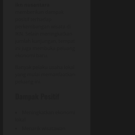
ikn nusantara
memberikan dampak
positif terhadap
perkembangan wisata di
IKN. Selain meningkatkan
jumlah kunjungan, tempat
ini juga membuka peluang
ekonomi baru.
Banyak pelaku usaha lokal
yang mulai memanfaatkan
peluang ini.
Dampak Positif
Meningkatkan ekonomi
lokal
Menarik wisatawan