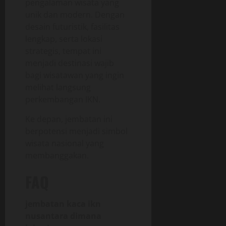
pengalaman wisata yang
unik dan modern. Dengan
desain futuristik, fasilitas
lengkap, serta lokasi
strategis, tempat ini
menjadi destinasi wajib
bagi wisatawan yang ingin
melihat langsung
perkembangan IKN.
Ke depan, jembatan ini
berpotensi menjadi simbol
wisata nasional yang
membanggakan.
FAQ
jembatan kaca ikn
nusantara dimana