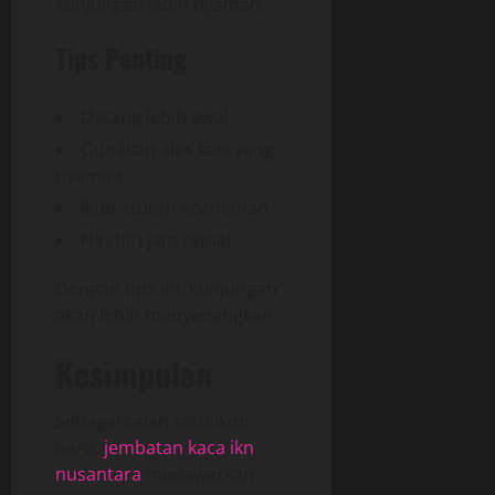
kunjungan lebih nyaman.
Tips Penting
Datang lebih awal
Gunakan alas kaki yang
nyaman
Ikuti aturan keamanan
Hindari jam ramai
Dengan tips ini, kunjungan
akan lebih menyenangkan.
Kesimpulan
Sebagai salah satu ikon
baru,
jembatan kaca ikn
nusantara
menawarkan