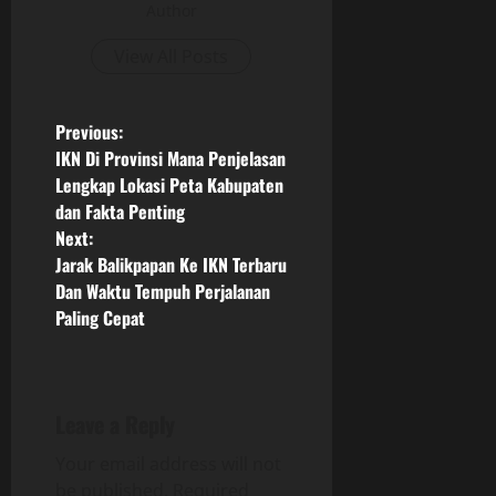
Author
View All Posts
P
Previous:
IKN Di Provinsi Mana Penjelasan
o
Lengkap Lokasi Peta Kabupaten
dan Fakta Penting
s
Next:
Jarak Balikpapan Ke IKN Terbaru
t
Dan Waktu Tempuh Perjalanan
n
Paling Cepat
a
v
Leave a Reply
i
Your email address will not
be published.
Required