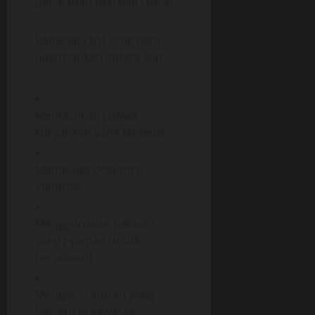
perjalanan berjalan lancar.
Beberapa hal yang perlu
diperhatikan antara lain:
Memastikan jadwal
kunjungan yang tersedia
Membawa dokumen
identitas
Menggunakan pakaian
yang nyaman untuk
perjalanan
Mengikuti aturan yang
berlaku di kawasan