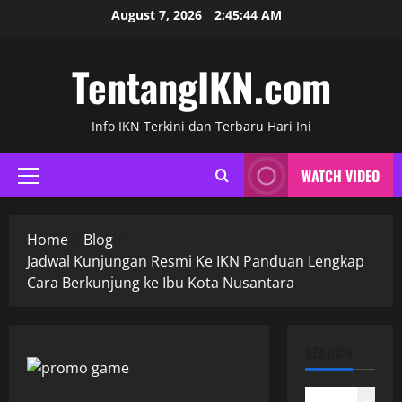
Skip
August 7, 2026
2:45:45 AM
to
content
TentangIKN.com
Info IKN Terkini dan Terbaru Hari Ini
WATCH VIDEO
Primary
Menu
Home
Blog
Jadwal Kunjungan Resmi Ke IKN Panduan Lengkap
Cara Berkunjung ke Ibu Kota Nusantara
SEARCH