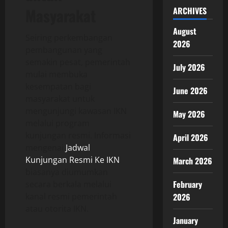
Masyarakat
ARCHIVES
August
Seiring perkembangan
2026
pembangunan yang
semakin pesat, pemerintah
July 2026
mulai membuka
kesempatan bagi
June 2026
masyarakat untuk
mengunjungi kawasan IKN
May 2026
melalui program
kunjungan resmi. Informasi
April 2026
mengenai
Jadwal
Kunjungan Resmi Ke IKN
March 2026
biasanya diumumkan
February
secara berkala melalui
kanal resmi pemerintah
2026
atau otorita IKN.
January