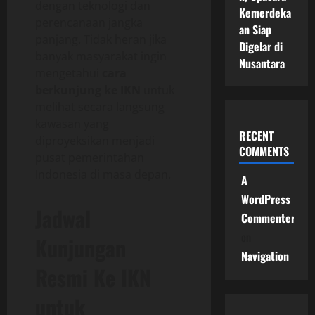
dengan teknologi dan
Kemerdeka
perencanaan jangka
an Siap
panjang. Tidak heran jika
Digelar di
banyak masyarakat ingin
Nusantara
mengetahui
cara
berkunjung ke IKN
untuk
melihat secara langsung
kawasan yang
RECENT
diproyeksikan menjadi
COMMENTS
pusat pemerintahan
Indonesia di masa depan.
A
WordPress
Jadwal
Commenter
on
Kunjungan
Navigation
Resmi Ke IKN
untuk