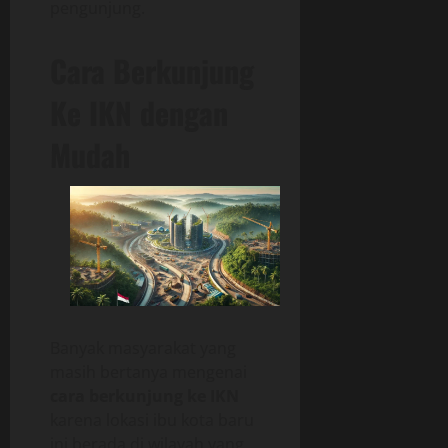
pengunjung.
Cara Berkunjung
Ke IKN dengan
Mudah
Banyak masyarakat yang
masih bertanya mengenai
cara berkunjung ke IKN
karena lokasi ibu kota baru
ini berada di wilayah yang