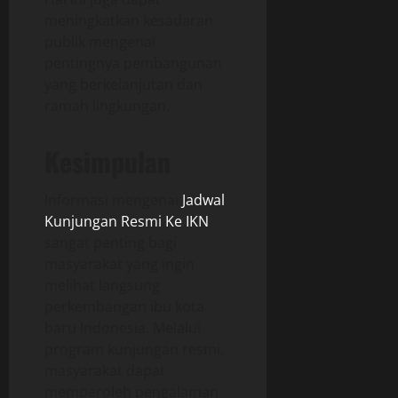
meningkatkan kesadaran
publik mengenai
pentingnya pembangunan
yang berkelanjutan dan
ramah lingkungan.
Kesimpulan
Informasi mengenai
Jadwal
Kunjungan Resmi Ke IKN
sangat penting bagi
masyarakat yang ingin
melihat langsung
perkembangan ibu kota
baru Indonesia. Melalui
program kunjungan resmi,
masyarakat dapat
memperoleh pengalaman