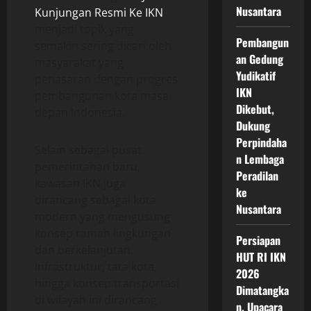
Nusantara
Kunjungan Resmi Ke IKN
menjadi topik yang
Pembangun
semakin sering dicari oleh
an Gedung
masyarakat yang
Yudikatif
penasaran dengan progres
IKN
pembangunan kota masa
Dikebut,
depan Indonesia.
Dukung
Perpindaha
Selain sebagai pusat
n Lembaga
pemerintahan baru,
Peradilan
kawasan IKN juga
ke
dirancang sebagai kota
Nusantara
modern yang mengusung
konsep ramah lingkungan
Persiapan
dan berkelanjutan.
HUT RI IKN
Infrastruktur, tata kota,
2026
hingga konsep transportasi
Dimatangka
di wilayah ini dirancang
n, Upacara