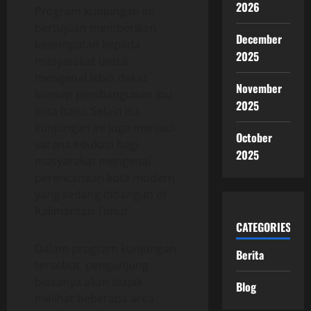
2026
Program kunjungan ini
bertujuan memberikan
December
kesempatan kepada
2025
masyarakat untuk
mengenal lebih dekat
November
konsep pembangunan ibu
2025
kota baru. Selain itu,
kunjungan ini juga menjadi
October
sarana edukasi bagi
2025
masyarakat mengenai
perencanaan kota modern
yang sedang dibangun di
Kalimantan Timur.
CATEGORIES
Dalam program kunjungan
Berita
tersebut, pengunjung
biasanya akan diajak
Blog
melihat beberapa area