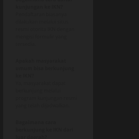
kunjungan ke IKN?
Pendaftaran biasanya
dilakukan melalui situs
resmi otorita IKN dengan
mengisi formulir yang
tersedia.
Apakah masyarakat
umum bisa berkunjung
ke IKN?
Ya, masyarakat dapat
berkunjung melalui
program kunjungan resmi
yang telah dijadwalkan.
Bagaimana cara
berkunjung ke IKN dari
luar daerah?