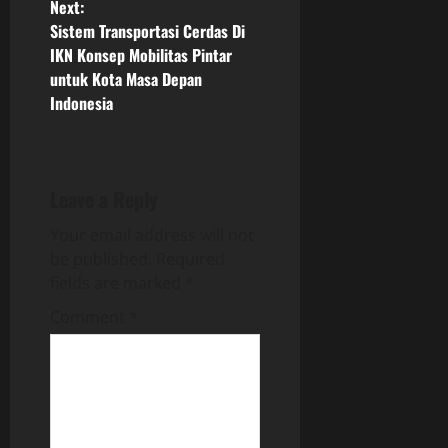
Next:
t
Sistem Transportasi Cerdas Di
n
IKN Konsep Mobilitas Pintar
untuk Kota Masa Depan
a
Indonesia
v
i
Leave a Reply
g
Your email address will not
be published.
Required
a
fields are marked
*
t
Comment
*
i
o
n