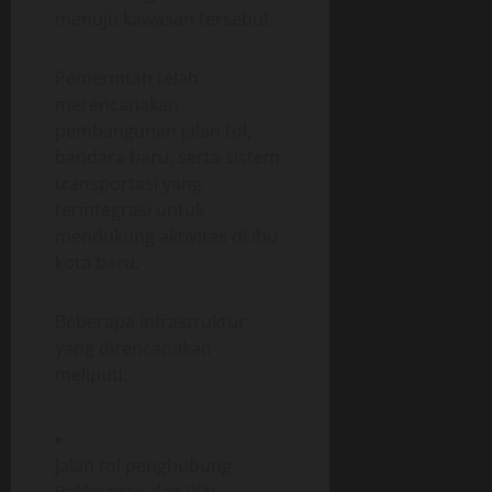
menuju kawasan tersebut.
Pemerintah telah
merencanakan
pembangunan jalan tol,
bandara baru, serta sistem
transportasi yang
terintegrasi untuk
mendukung aktivitas di ibu
kota baru.
Beberapa infrastruktur
yang direncanakan
meliputi:
Jalan tol penghubung
Balikpapan dan IKN