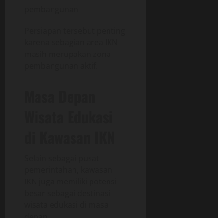
pembangunan
Persiapan tersebut penting
karena sebagian area IKN
masih merupakan zona
pembangunan aktif.
Masa Depan
Wisata Edukasi
di Kawasan IKN
Selain sebagai pusat
pemerintahan, kawasan
IKN juga memiliki potensi
besar sebagai destinasi
wisata edukasi di masa
depan.