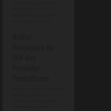
memperoleh gambaran
langsung mengenai
perkembangan proyek
strategis nasional ini.
Daftar
Kunjungan Ke
IKN dan
Prosedur
Pendaftaran
Bagi masyarakat yang ingin
mengikuti program
tersebut, penting untuk
memahami prosedur