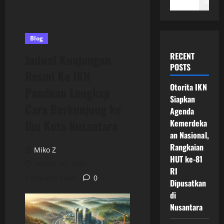
Search
Blog
RECENT
Jadwal Kunjungan
POSTS
Resmi Ke IKN
Otorita IKN
Panduan Lengkap
Siapkan
Cara Berkunjung ke
Agenda
Ibu Kota Nusantara
Kemerdeka
an Nasional,
Rangkaian
Miko Z
HUT ke-81
March 10, 2026
RI
6 minutes read
0
Dipusatkan
di
Nusantara