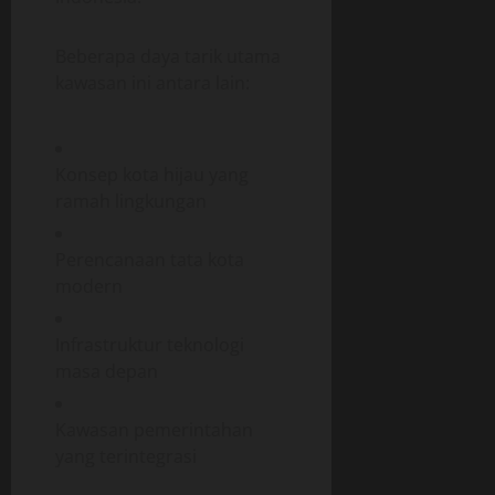
Beberapa daya tarik utama
kawasan ini antara lain:
Konsep kota hijau yang
ramah lingkungan
Perencanaan tata kota
modern
Infrastruktur teknologi
masa depan
Kawasan pemerintahan
yang terintegrasi