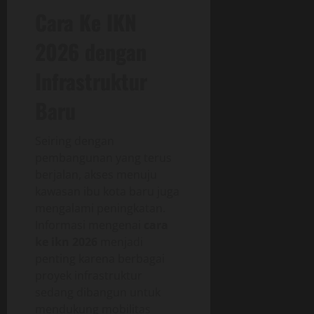
Cara Ke IKN
2026 dengan
Infrastruktur
Baru
Seiring dengan
pembangunan yang terus
berjalan, akses menuju
kawasan ibu kota baru juga
mengalami peningkatan.
Informasi mengenai
cara
ke ikn 2026
menjadi
penting karena berbagai
proyek infrastruktur
sedang dibangun untuk
mendukung mobilitas