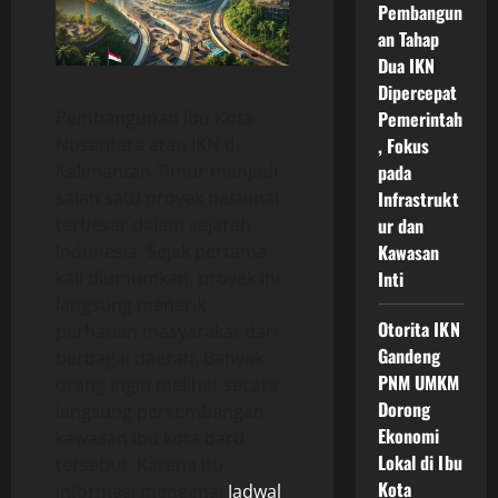
Pembangun
an Tahap
Dua IKN
Dipercepat
Pembangunan Ibu Kota
Pemerintah
Nusantara atau IKN di
, Fokus
Kalimantan Timur menjadi
pada
salah satu proyek nasional
Infrastrukt
terbesar dalam sejarah
ur dan
Indonesia. Sejak pertama
Kawasan
kali diumumkan, proyek ini
Inti
langsung menarik
Otorita IKN
perhatian masyarakat dari
Gandeng
berbagai daerah. Banyak
PNM UMKM
orang ingin melihat secara
Dorong
langsung perkembangan
Ekonomi
kawasan ibu kota baru
Lokal di Ibu
tersebut. Karena itu
Kota
informasi mengenai
Jadwal