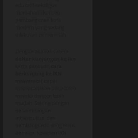
edukatif sekaligus
memahami konsep
pembangunan kota
modern yang sedang
dilakukan pemerintah.
Dengan adanya sistem
daftar kunjungan ke ikn
serta panduan
cara
berkunjung ke IKN
,
masyarakat dapat
merencanakan perjalanan
mereka dengan lebih
mudah. Seiring dengan
perkembangan
infrastruktur dan
pembangunan yang terus
berjalan, kawasan IKN