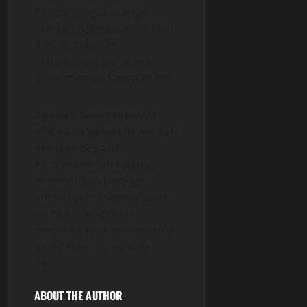
Pengunjung biasanya
menuju Balikpapan terlebih
dahulu sebelum
melanjutkan perjalanan
darat menuju kawasan IKN.
Apakah akses menuju
IKN akan semakin mudah
di masa depan?
Ya, pemerintah sedang
membangun berbagai
infrastruktur seperti jalan
tol dan transportasi
modern untuk mendukung
akses menuju ibu kota
baru.
ABOUT THE AUTHOR