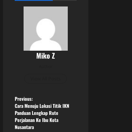
Miko Z
Author
View All Posts
P
Previous:
Cara Menuju Lokasi Titik IKN
o
Panduan Lengkap Rute
Perjalanan Ke Ibu Kota
s
Nusantara