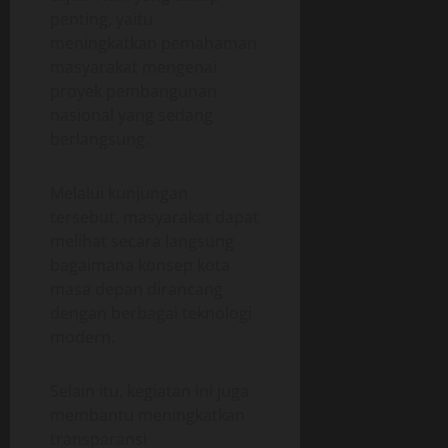
penting, yaitu
meningkatkan pemahaman
masyarakat mengenai
proyek pembangunan
nasional yang sedang
berlangsung.
Melalui kunjungan
tersebut, masyarakat dapat
melihat secara langsung
bagaimana konsep kota
masa depan dirancang
dengan berbagai teknologi
modern.
Selain itu, kegiatan ini juga
membantu meningkatkan
transparansi