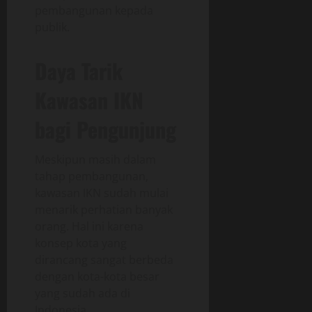
pembangunan kepada
publik.
Daya Tarik
Kawasan IKN
bagi Pengunjung
Meskipun masih dalam
tahap pembangunan,
kawasan IKN sudah mulai
menarik perhatian banyak
orang. Hal ini karena
konsep kota yang
dirancang sangat berbeda
dengan kota-kota besar
yang sudah ada di
Indonesia.