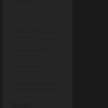
Pengembangan bandara
internasional
Sistem transportasi ramah
lingkungan
Infrastruktur transportasi
publik modern
Dengan adanya
infrastruktur tersebut,
perjalanan menuju
kawasan IKN akan menjadi
lebih mudah dan efisien.
Tujuan