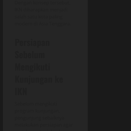
Dengan konsep tersebut,
IKN diharapkan menjadi
salah satu kota paling
modern di Asia Tenggara.
Persiapan
Sebelum
Mengikuti
Kunjungan ke
IKN
Sebelum mengikuti
program kunjungan,
pengunjung sebaiknya
melakukan persiapan agar