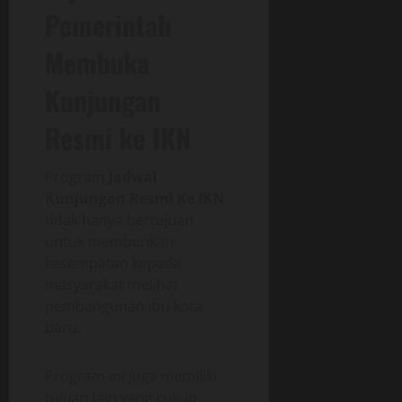
Pemerintah
Membuka
Kunjungan
Resmi ke IKN
Program
Jadwal
Kunjungan Resmi Ke IKN
tidak hanya bertujuan
untuk memberikan
kesempatan kepada
masyarakat melihat
pembangunan ibu kota
baru.
Program ini juga memiliki
tujuan lain yang cukup