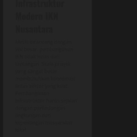
Infrastruktur
Modern IKN
Nusantara
Meski dirancang dengan
visi besar, pembangunan
IKN tidak lepas dari
tantangan. Skala proyek
yang sangat besar
membutuhkan koordinasi
lintas sektor yang kuat.
Pembangunan
infrastruktur harus sejalan
dengan perlindungan
lingkungan dan
kepentingan masyarakat
lokal.