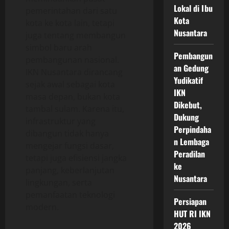
Lokal di Ibu
pemerintahan dari satu
Kota
kota ke kota lain, tetapi
Nusantara
juga tentang membangun
simbol baru arah
Pembangun
pembangunan nasional.
an Gedung
IKN Nusantara dirancang
Yudikatif
sejak awal sebagai kota
IKN
masa depan, bukan kota
Dikebut,
tambal sulam. Karena itu,
Dukung
infrastruktur yang
Perpindaha
dibangun tidak hanya
n Lembaga
mengejar fungsi dasar,
Peradilan
tetapi juga efisiensi jangka
ke
panjang, keberlanjutan
Nusantara
lingkungan, serta
pemanfaatan teknologi
Persiapan
modern.
HUT RI IKN
2026