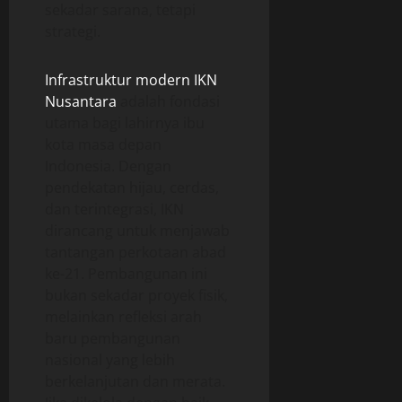
sekadar sarana, tetapi
strategi.
Infrastruktur modern IKN
Nusantara
adalah fondasi
utama bagi lahirnya ibu
kota masa depan
Indonesia. Dengan
pendekatan hijau, cerdas,
dan terintegrasi, IKN
dirancang untuk menjawab
tantangan perkotaan abad
ke-21. Pembangunan ini
bukan sekadar proyek fisik,
melainkan refleksi arah
baru pembangunan
nasional yang lebih
berkelanjutan dan merata.