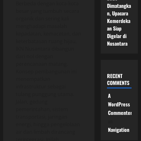
Berbeda dengan kota-kota
Dimatangka
besar yang tumbuh secara
n, Upacara
organik dan sering kali
Kemerdeka
menghadapi masalah
an Siap
kepadatan, kemacetan, dan
Digelar di
keterbatasan ruang hijau,
Nusantara
IKN Nusantara dibangun
dari nol dengan
perencanaan matang.
Konsep pembangunan ini
RECENT
menempatkan
COMMENTS
infrastruktur sebagai
tulang punggung utama.
A
Jalan, gedung
WordPress
pemerintahan, sistem
Commenter
transportasi, jaringan
on
energi, hingga pengelolaan
Navigation
air dan limbah dirancang
terintegrasi. Inilah