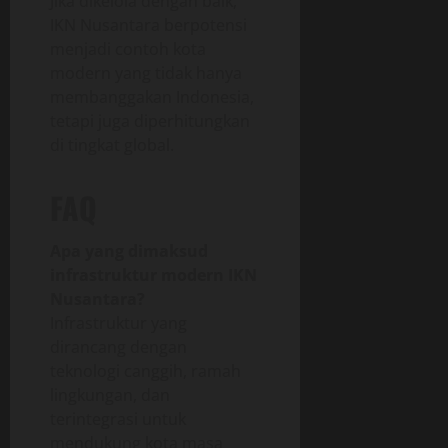
Jika dikelola dengan baik,
IKN Nusantara berpotensi
menjadi contoh kota
modern yang tidak hanya
membanggakan Indonesia,
tetapi juga diperhitungkan
di tingkat global.
FAQ
Apa yang dimaksud
infrastruktur modern IKN
Nusantara?
Infrastruktur yang
dirancang dengan
teknologi canggih, ramah
lingkungan, dan
terintegrasi untuk
mendukung kota masa