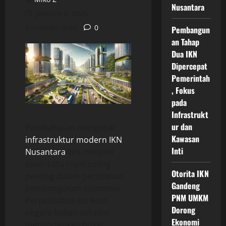
Nusantara
January 5, 2026
6 minutes read
0
Pembangun
an Tahap
Dua IKN
Dipercepat
Pemerintah
, Fokus
pada
Infrastrukt
ur dan
Pembahasan mengenai
Kawasan
infrastruktur modern IKN
Inti
Nusantara
kini menjadi
salah satu topik paling
Otorita IKN
penting dalam perjalanan
Gandeng
pembangunan Indonesia.
PNM UMKM
Perpindahan ibu kota
Dorong
negara bukan sekadar
Ekonomi
memindahkan pusat