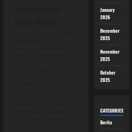
Infrastruktur
January
2026
Masa Depan
December
Sebagai ibu kota baru,
IKN
2025
Nusantara
membawa visi
besar yang berbeda dari
November
kota-kota sebelumnya.
2025
Infrastruktur di IKN tidak
hanya dibangun untuk
October
memenuhi kebutuhan hari
2025
ini, tetapi juga untuk
menjawab tantangan
puluhan tahun ke depan.
Pemerintah sejak awal
CATEGORIES
menegaskan bahwa IKN
harus menjadi kota yang
Berita
efisien, ramah lingkungan,