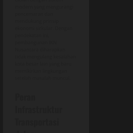
modern yang mengurangi
pencemaran dan
mendukung prinsip
ekonomi sirkular. Dengan
pendekatan ini,
pembangunan IKN
Nusantara diharapkan
tidak mengulang kesalahan
kota besar lain yang baru
memikirkan lingkungan
setelah masalah muncul.
Peran
Infrastruktur
Transportasi