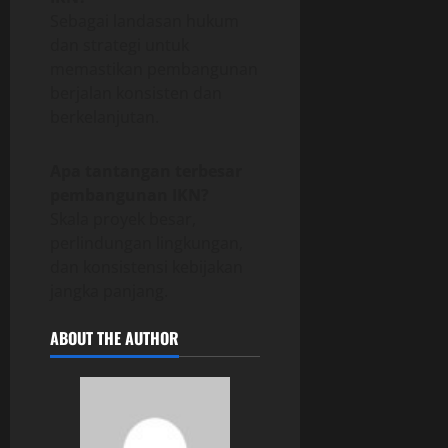
Sebagai landasan hukum
dan strategi untuk
memastikan pembangunan
berjalan konsisten dan
berkelanjutan.
Apa tantangan terbesar
pembangunan IKN?
Skala proyek besar,
perlindungan lingkungan,
dan konsistensi kebijakan
jangka panjang.
ABOUT THE AUTHOR