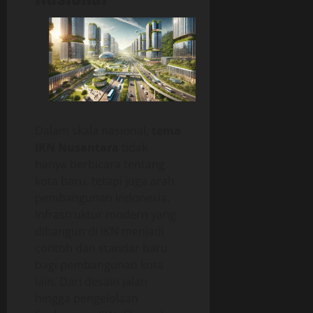
Dalam skala nasional,
tema
IKN Nusantara
tidak
hanya berbicara tentang
kota baru, tetapi juga arah
pembangunan Indonesia.
Infrastruktur modern yang
dibangun di IKN menjadi
contoh dan standar baru
bagi pembangunan kota
lain. Dari desain jalan
hingga pengelolaan