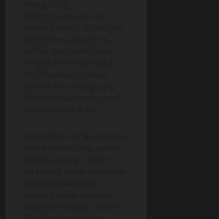
mengurangi
ketergantungan pada
bahan bakar fosil. Jaringan
listrik dirancang cerdas,
efisien, dan terintegrasi
dengan teknologi digital.
Hal ini memungkinkan
pengelolaan energi yang
lebih hemat dan responsif
terhadap kebutuhan.
Pengelolaan air dan limbah
juga menjadi fokus utama.
Infrastruktur air bersih
dirancang untuk menjamin
ketersediaan jangka
panjang tanpa merusak
ekosistem sekitar. Limbah
diolah dengan sistem