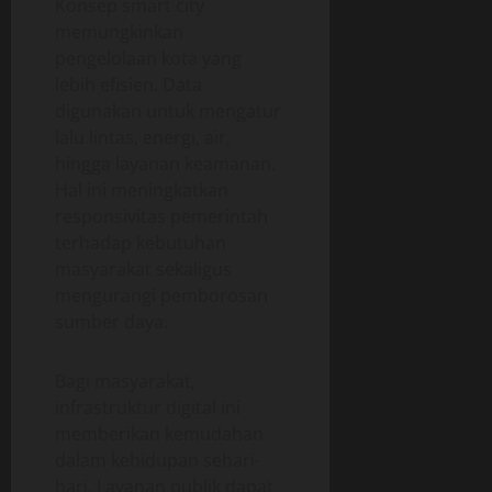
Konsep smart city
memungkinkan
pengelolaan kota yang
lebih efisien. Data
digunakan untuk mengatur
lalu lintas, energi, air,
hingga layanan keamanan.
Hal ini meningkatkan
responsivitas pemerintah
terhadap kebutuhan
masyarakat sekaligus
mengurangi pemborosan
sumber daya.
Bagi masyarakat,
infrastruktur digital ini
memberikan kemudahan
dalam kehidupan sehari-
hari. Layanan publik dapat