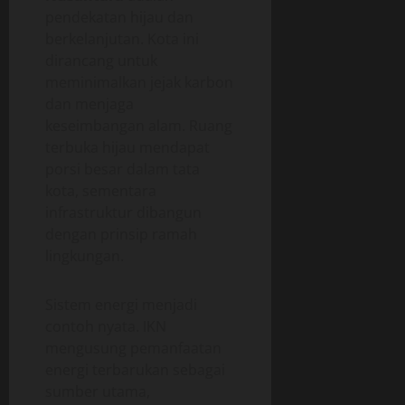
pendekatan hijau dan
berkelanjutan. Kota ini
dirancang untuk
meminimalkan jejak karbon
dan menjaga
keseimbangan alam. Ruang
terbuka hijau mendapat
porsi besar dalam tata
kota, sementara
infrastruktur dibangun
dengan prinsip ramah
lingkungan.
Sistem energi menjadi
contoh nyata. IKN
mengusung pemanfaatan
energi terbarukan sebagai
sumber utama,