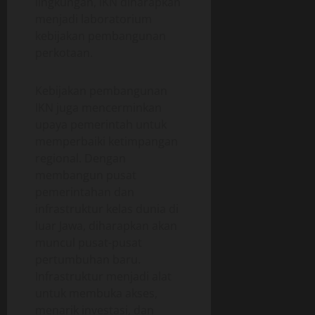
lingkungan, IKN diharapkan
menjadi laboratorium
kebijakan pembangunan
perkotaan.
Kebijakan pembangunan
IKN juga mencerminkan
upaya pemerintah untuk
memperbaiki ketimpangan
regional. Dengan
membangun pusat
pemerintahan dan
infrastruktur kelas dunia di
luar Jawa, diharapkan akan
muncul pusat-pusat
pertumbuhan baru.
Infrastruktur menjadi alat
untuk membuka akses,
menarik investasi, dan