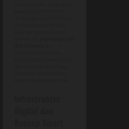
pemerintahan. Akses antar
kawasan pemerintahan
dirancang cepat dan aman,
memastikan kelancaran
aktivitas negara. Dalam
konteks ini,
pembangunan
IKN Nusantara
menunjukkan bahwa
infrastruktur bukan hanya
alat ekonomi, tetapi juga
instrumen stabilitas dan
efektivitas pemerintahan.
Infrastruktur
Digital dan
Konsep Smart