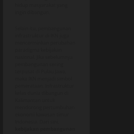
hidup masyarakat yang
ingin dibangun.
Selain itu, pembangunan
infrastruktur di IKN juga
mencerminkan perubahan
paradigma kebijakan
nasional. Jika sebelumnya
pembangunan sering
terpusat di Pulau Jawa,
maka IKN menjadi simbol
pemerataan. Infrastruktur
kelas dunia dibangun di
Kalimantan untuk
mendorong pertumbuhan
ekonomi kawasan timur
Indonesia. Dari sini,
kebijakan pembangunan