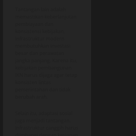
Tantangan lain adalah
memastikan keberlanjutan
pembiayaan dan
konsistensi kebijakan.
Infrastruktur modern
membutuhkan investasi
besar dan perawatan
jangka panjang. Karena itu,
kebijakan pembangunan
IKN harus dijaga agar tetap
konsisten lintas
pemerintahan dan tidak
berubah arah.
Selain itu, adaptasi sosial
juga menjadi tantangan.
Infrastruktur canggih harus
diimbangi dengan kesiapan