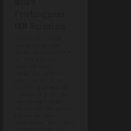
dalam
Pembangunan
IKN Nusantara
Transportasi menjadi
elemen krusial dalam
infrastruktur modern IKN
Nusantara. Kota ini
dirancang untuk
mengurangi dominasi
kendaraan pribadi dan
mendorong penggunaan
transportasi publik. Jalan-
jalan dibangun dengan
hierarki jelas, jalur pejalan
kaki dan pesepeda
diprioritaskan, serta sistem
transportasi massal