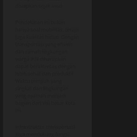
disiapkan sejak awal.
Pendekatan ini bukan
hanya soal mobilitas, tetapi
juga kualitas hidup. Dengan
transportasi yang efisien
dan ramah lingkungan,
warga IKN diharapkan
dapat beraktivitas dengan
lebih sehat dan produktif.
Waktu tempuh yang
singkat dan lingkungan
yang nyaman menjadi
bagian dari visi besar kota
ini.
Infrastruktur transportasi
juga mendukung fungsi