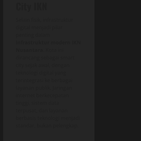
City IKN
Selain fisik, infrastruktur
digital menjadi pilar
penting dalam
infrastruktur modern IKN
Nusantara
. Kota ini
dirancang sebagai smart
city sejak awal, dengan
teknologi digital yang
terintegrasi ke berbagai
layanan publik. Jaringan
internet berkecepatan
tinggi, sistem data
terpusat, dan layanan
berbasis teknologi menjadi
standar, bukan pelengkap.