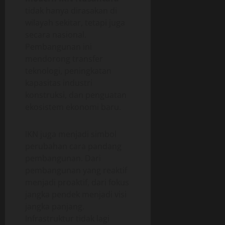
tidak hanya dirasakan di
wilayah sekitar, tetapi juga
secara nasional.
Pembangunan ini
mendorong transfer
teknologi, peningkatan
kapasitas industri
konstruksi, dan penguatan
ekosistem ekonomi baru.
IKN juga menjadi simbol
perubahan cara pandang
pembangunan. Dari
pembangunan yang reaktif
menjadi proaktif, dari fokus
jangka pendek menjadi visi
jangka panjang.
Infrastruktur tidak lagi