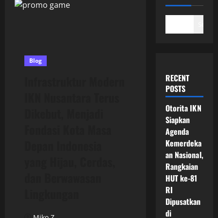
Search
Blog
RECENT
Infrastruktur Modern
POSTS
IKN Nusantara Terus
Otorita IKN
Dikebut, Menjadi
Siapkan
Fondasi Kota Masa
Agenda
Depan Indonesia
Kemerdeka
an Nasional,
yang Hijau, Cerdas,
Rangkaian
dan Berwawasan
HUT ke-81
RI
Lingkungan
Dipusatkan
di
Miko Z