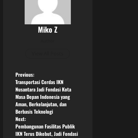
Miko Z
Author
View All Posts
P
Previous:
Transportasi Cerdas IKN
o
Nusantara Jadi Fondasi Kota
Masa Depan Indonesia yang
s
Aman, Berkelanjutan, dan
Berbasis Teknologi
t
Next:
n
Pembangunan Fasilitas Publik
IKN Terus Dikebut, Jadi Fondasi