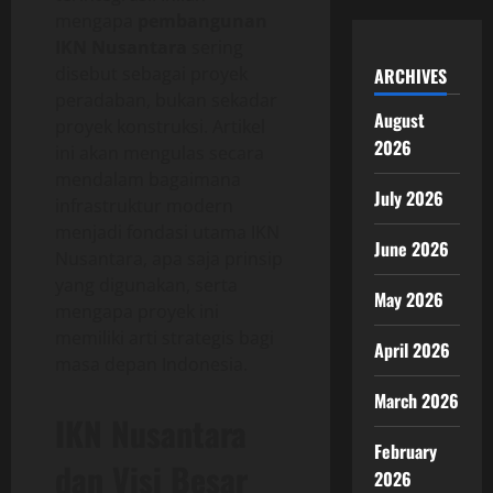
mengapa
pembangunan
IKN Nusantara
sering
disebut sebagai proyek
ARCHIVES
peradaban, bukan sekadar
August
proyek konstruksi. Artikel
2026
ini akan mengulas secara
mendalam bagaimana
July 2026
infrastruktur modern
menjadi fondasi utama IKN
June 2026
Nusantara, apa saja prinsip
yang digunakan, serta
May 2026
mengapa proyek ini
memiliki arti strategis bagi
April 2026
masa depan Indonesia.
March 2026
IKN Nusantara
February
dan Visi Besar
2026