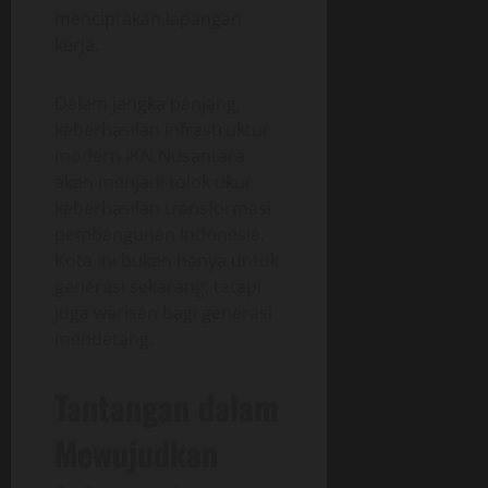
menciptakan lapangan
kerja.
Dalam jangka panjang,
keberhasilan infrastruktur
modern IKN Nusantara
akan menjadi tolok ukur
keberhasilan transformasi
pembangunan Indonesia.
Kota ini bukan hanya untuk
generasi sekarang, tetapi
juga warisan bagi generasi
mendatang.
Tantangan dalam
Mewujudkan