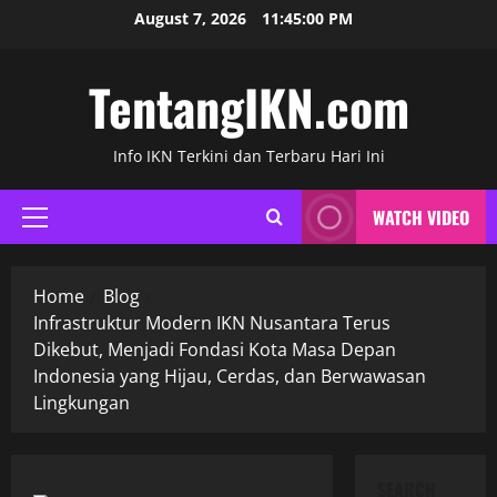
Skip
August 7, 2026
11:45:01 PM
to
content
TentangIKN.com
Info IKN Terkini dan Terbaru Hari Ini
WATCH VIDEO
Primary
Menu
Home
Blog
Infrastruktur Modern IKN Nusantara Terus
Dikebut, Menjadi Fondasi Kota Masa Depan
Indonesia yang Hijau, Cerdas, dan Berwawasan
Lingkungan
SEARCH