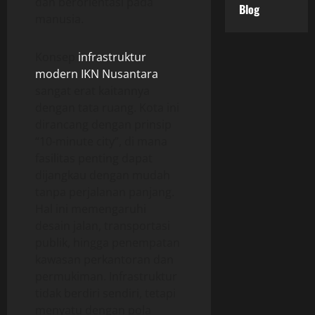
dan berorientasi pada
Blog
manusia.
Konsep
infrastruktur
modern IKN Nusantara
sangat erat kaitannya
dengan tata ruang. Kota ini
dirancang dengan prinsip
“10-minute city”, di mana
fasilitas penting dapat
dijangkau dengan mudah
tanpa perjalanan panjang.
Hal ini memengaruhi
desain jalan, transportasi
publik, hingga penempatan
kawasan perkantoran dan
permukiman. Infrastruktur
tidak berdiri sendiri, tetapi
menyatu dengan pola