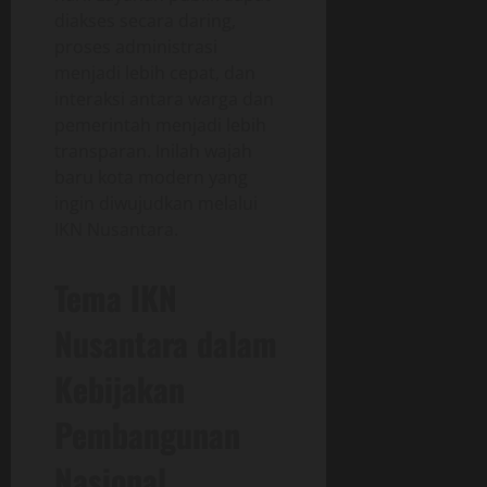
diakses secara daring,
proses administrasi
menjadi lebih cepat, dan
interaksi antara warga dan
pemerintah menjadi lebih
transparan. Inilah wajah
baru kota modern yang
ingin diwujudkan melalui
IKN Nusantara.
Tema IKN
Nusantara dalam
Kebijakan
Pembangunan
Nasional