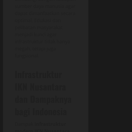
sumber daya manusia agar
dapat dimanfaatkan secara
optimal. Edukasi dan
pelibatan masyarakat
menjadi kunci agar
infrastruktur tidak hanya
megah, tetapi juga
fungsional.
Infrastruktur
IKN Nusantara
dan Dampaknya
bagi Indonesia
Dampak
infrastruktur
modern IKN Nusantara