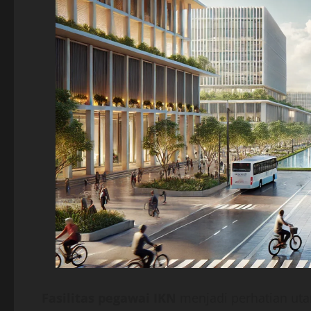
Fasilitas pegawai IKN
menjadi perhatian uta