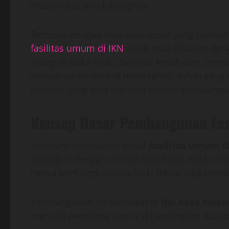
masyarakat pendukungnya.
Berbeda dengan kota-kota besar yang tumbuh s
fasilitas umum di IKN
sejak awal disusun deng
ruang terbuka hijau, fasilitas kesehatan, pend
semuanya dirancang terintegrasi. Inilah yan
modern yang bisa menjadi contoh pembangun
Konsep Dasar Pembangunan Fas
Sebelum membahas detail
fasilitas umum d
dibangun dengan prinsip kota hijau, kota cerdas
hanya berfungsi secara fisik, tetapi juga men
Pembangunan ini berpusat di
Ibu Kota Nusa
menjadi pembeda utama dibandingkan ibu ko