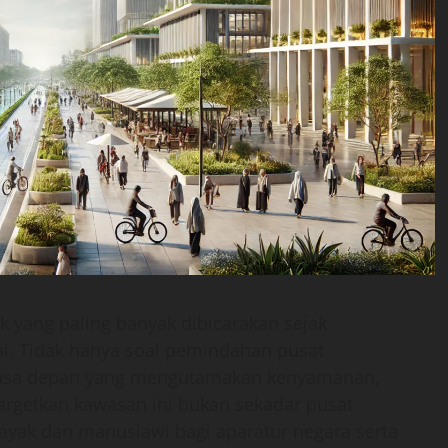
k yang paling banyak dibicarakan sejak
i. Tidak hanya soal pemindahan pusat
 masa depan yang mengutamakan kenyamanan,
nargetkan kawasan ini bukan sekadar pusat
 layak dan manusiawi bagi aparatur negara serta