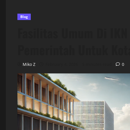
Blog
Fasilitas Umum Di IKN
Pemerintah Untuk Kot
Miko Z
February 4, 2026
5 minutes read
0