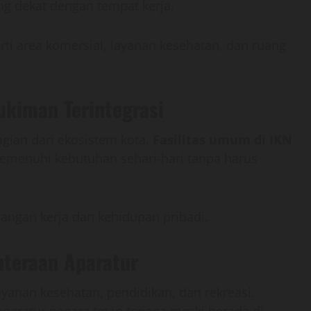
g dekat dengan tempat kerja.
erti area komersial, layanan kesehatan, dan ruang
kiman Terintegrasi
agian dari ekosistem kota.
Fasilitas umum di IKN
memenuhi kebutuhan sehari-hari tanpa harus
angan kerja dan kehidupan pribadi.
hteraan Aparatur
anan kesehatan, pendidikan, dan rekreasi.
paratur negara tetap terjaga meski berada di