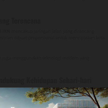
Yang Terencana
i IKN
mencakup jaringan jalan yang dirancang
destrian dibuat proporsional untuk menciptakan kota
strik juga menggunakan teknologi modern yang
endukung Kehidupan Sehari-hari