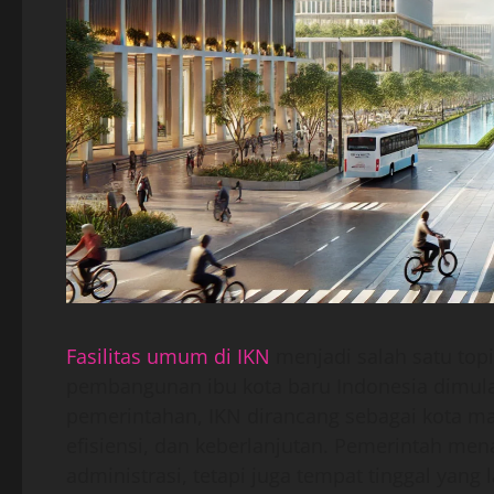
Fasilitas umum di IKN
menjadi salah satu topi
pembangunan ibu kota baru Indonesia dimula
pemerintahan, IKN dirancang sebagai kota
efisiensi, dan keberlanjutan. Pemerintah me
administrasi, tetapi juga tempat tinggal yang