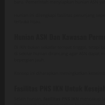
baru. Pemerintah menyiapkan hunian ASN yan
Hunian ini dilengkapi fasilitas penunjang sep
terbuka hijau.
Hunian ASN Dan Kawasan Permu
Di IKN bukan sekadar tempat tinggal, tetapi b
di sekitar hunian dirancang agar ASN dapat 
bepergian jauh.
Konsep ini diharapkan meningkatkan keseimb
Fasilitas PNS IKN Untuk Keseja
Selain hunian,
fasilitas PNS IKN
mencakup lay
Pemerintah ingin memastikan kesejahteraan a