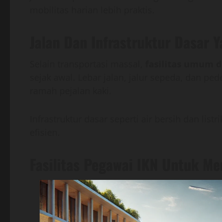
mobilitas harian lebih praktis.
Jalan Dan Infrastruktur Dasar 
Selain transportasi massal,
fasilitas umum d
sejak awal. Lebar jalan, jalur sepeda, dan pe
ramah pejalan kaki.
Infrastruktur dasar seperti air bersih dan li
efisien.
Fasilitas Pegawai IKN Untuk M