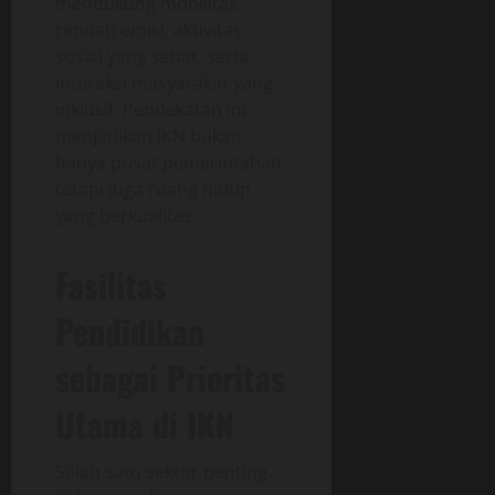
mendukung mobilitas
rendah emisi, aktivitas
sosial yang sehat, serta
interaksi masyarakat yang
inklusif. Pendekatan ini
menjadikan IKN bukan
hanya pusat pemerintahan,
tetapi juga ruang hidup
yang berkualitas.
Fasilitas
Pendidikan
sebagai Prioritas
Utama di IKN
Salah satu sektor penting