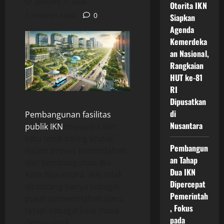
January 7, 2026
Otorita IKN
7 minutes read
0
Siapkan
Agenda
Kemerdeka
an Nasional,
Rangkaian
HUT ke-81
RI
Dipusatkan
di
Pembangunan fasilitas
Nusantara
publik IKN
menjadi salah
satu topik paling krusial
Pembangun
dalam proses pemindahan
an Tahap
dan pembangunan Ibu
Dua IKN
Kota Nusantara. IKN tidak
Dipercepat
dirancang hanya sebagai
Pemerintah
pusat pemerintahan baru,
, Fokus
tetapi sebagai kota masa
pada
depan yang