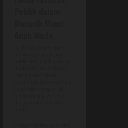
Publik dalam
Menarik Minat
Anak Muda
Salah satu target utama
pembangunan fasilitas
publik IKN adalah generasi
muda. Fasilitas olahraga,
ruang kreatif, pusat
komunitas, dan coworking
space dirancang untuk
mendukung gaya hidup
dan produktivitas anak
muda.
Dengan fasilitas publik ini,