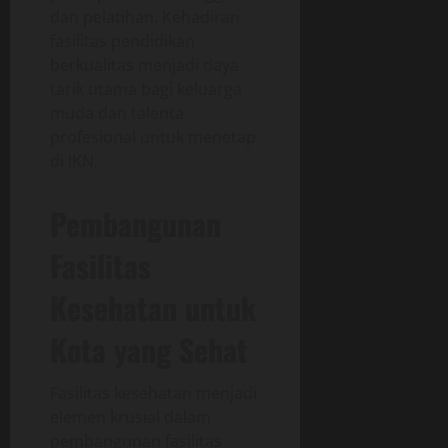
dan pelatihan. Kehadiran
fasilitas pendidikan
berkualitas menjadi daya
tarik utama bagi keluarga
muda dan talenta
profesional untuk menetap
di IKN.
Pembangunan
Fasilitas
Kesehatan untuk
Kota yang Sehat
Fasilitas kesehatan menjadi
elemen krusial dalam
pembangunan fasilitas