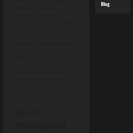
menciptakan ekosistem
Blog
kota yang siap huni.
Sekolah, rumah sakit,
ruang terbuka hijau, pusat
olahraga, dan fasilitas
sosial lainnya dirancang
beriringan dengan kawasan
hunian dan perkantoran.
Dengan perencanaan
seperti ini, kota tidak
tumbuh tambal sulam,
tetapi berkembang secara
terstruktur dan
berkelanjutan.
Apa Itu
Pembangunan