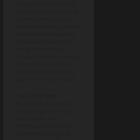
dengan pendekatan yang
sangat berbeda dibanding
ibu kota sebelumnya. Jika
Jakarta berkembang secara
historis dan menghadapi
banyak keterbatasan tata
ruang, IKN dirancang
dengan visi jangka panjang.
Pembangunan fasilitas
publik IKN menjadi kunci
agar visi ini bisa terwujud.
Sebagai
Ibu Kota
Nusantara
, kawasan ini
mengusung konsep kota
cerdas, hijau, dan
berkelanjutan. Fasilitas
publik dirancang untuk