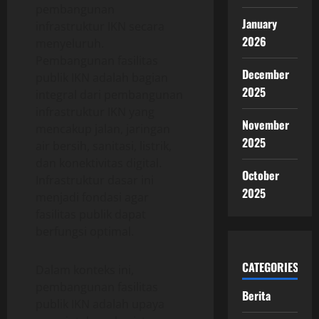
pembangunan
January
infrastruktur IKN secara
2026
menyeluruh.
Pembangunan fasilitas
December
publik IKN adalah bagian
2025
integral dari pembangunan
infrastruktur IKN yang
November
mencakup jalan, jaringan
2025
air bersih, sanitasi, listrik,
dan konektivitas digital.
October
Infrastruktur dasar ini
2025
menjadi fondasi agar
fasilitas publik dapat
berfungsi optimal.
CATEGORIES
Dalam konteks ini,
pembangunan fasilitas
Berita
publik IKN adalah upaya