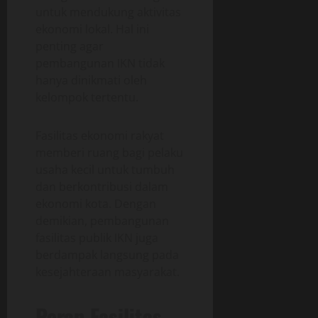
untuk mendukung aktivitas
ekonomi lokal. Hal ini
penting agar
pembangunan IKN tidak
hanya dinikmati oleh
kelompok tertentu.
Fasilitas ekonomi rakyat
memberi ruang bagi pelaku
usaha kecil untuk tumbuh
dan berkontribusi dalam
ekonomi kota. Dengan
demikian, pembangunan
fasilitas publik IKN juga
berdampak langsung pada
kesejahteraan masyarakat.
Peran Fasilitas