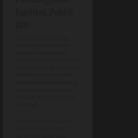
Fasilitas Publik
IKN
Dalam jangka panjang,
pembangunan fasilitas
publik IKN diharapkan
menciptakan standar baru
bagi kota-kota di Indonesia.
IKN bisa menjadi contoh
bagaimana kota dirancang
dengan mengutamakan
manusia, lingkungan, dan
teknologi.
Dampak positifnya tidak
hanya dirasakan oleh
warga IKN, tetapi juga