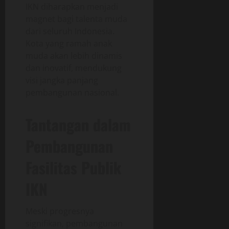
IKN diharapkan menjadi
magnet bagi talenta muda
dari seluruh Indonesia.
Kota yang ramah anak
muda akan lebih dinamis
dan inovatif, mendukung
visi jangka panjang
pembangunan nasional.
Tantangan dalam
Pembangunan
Fasilitas Publik
IKN
Meski progresnya
signifikan, pembangunan