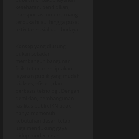
kesehatan, pendidikan,
transportasi umum, ruang
terbuka hijau, hingga pusat
aktivitas sosial dan budaya.
Konsep yang diusung
bukan sekadar
membangun bangunan
fisik, tetapi menciptakan
layanan publik yang mudah
diakses, efisien, dan
berbasis teknologi. Dengan
demikian, pembangunan
fasilitas publik IKN tidak
hanya memenuhi
kebutuhan dasar, tetapi
juga mendukung gaya
hidup modern dan