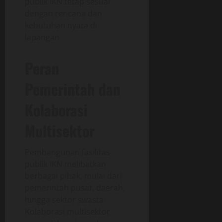
publik IKN tetap sesuai
dengan rencana dan
kebutuhan nyata di
lapangan.
Peran
Pemerintah dan
Kolaborasi
Multisektor
Pembangunan fasilitas
publik IKN melibatkan
berbagai pihak, mulai dari
pemerintah pusat, daerah,
hingga sektor swasta.
Kolaborasi multisektor