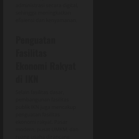
administrasi secara digital,
sehingga meningkatkan
efisiensi dan kenyamanan.
Penguatan
Fasilitas
Ekonomi Rakyat
di IKN
Selain fasilitas dasar,
pembangunan fasilitas
publik IKN juga mencakup
penguatan fasilitas
ekonomi rakyat. Pasar
modern, pusat UMKM, dan
ruang usaha dirancang