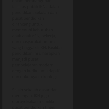
dalam pembangunan
fasilitas publik IKN adalah
pendidikan. Sekolah dan
pusat pendidikan
dirancang untuk
memenuhi kebutuhan
anak-anak ASN, pekerja,
dan masyarakat umum
yang tinggal di IKN. Fasilitas
pendidikan ini diharapkan
menjadi pusat
pembelajaran modern
dengan kurikulum adaptif
dan dukungan teknologi.
Selain sekolah dasar dan
menengah, IKN juga
diproyeksikan memiliki
pusat pendidikan tinggi