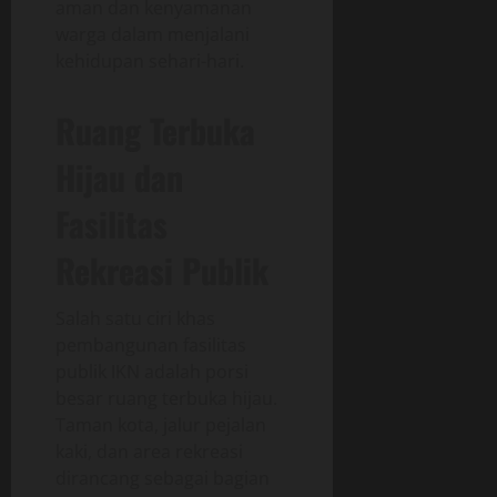
aman dan kenyamanan
warga dalam menjalani
kehidupan sehari-hari.
Ruang Terbuka
Hijau dan
Fasilitas
Rekreasi Publik
Salah satu ciri khas
pembangunan fasilitas
publik IKN adalah porsi
besar ruang terbuka hijau.
Taman kota, jalur pejalan
kaki, dan area rekreasi
dirancang sebagai bagian