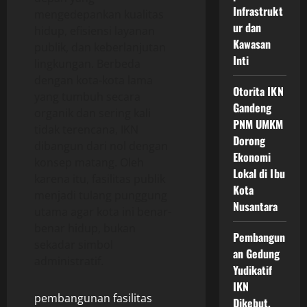
Infrastrukt
mengedepankan kualitas
ur dan
hidup, efisiensi layanan
Kawasan
publik, dan keberlanjutan
Inti
lingkungan. Berbeda
dengan kota-kota lama
Otorita IKN
yang tumbuh secara
Gandeng
organik dan sering kali
PNM UMKM
tidak terencana, IKN
Dorong
dibangun dari nol dengan
Ekonomi
konsep matang. Oleh
Lokal di Ibu
karena itu, fasilitas publik
Kota
menjadi tulang punggung
Nusantara
utama agar kota ini benar-
benar hidup, bukan
Pembangun
sekadar simbol
an Gedung
administratif.
Yudikatif
IKN
pembangunan fasilitas
Dikebut,