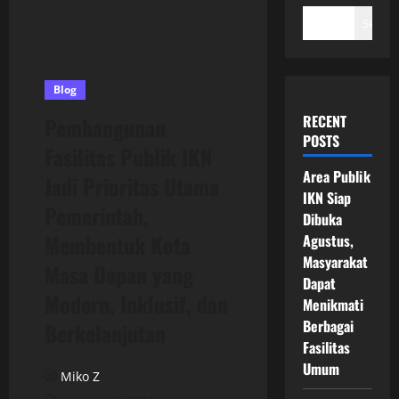
Search
Blog
RECENT
Pembangunan
POSTS
Fasilitas Publik IKN
Area Publik
Jadi Prioritas Utama
IKN Siap
Pemerintah,
Dibuka
Membentuk Kota
Agustus,
Masyarakat
Masa Depan yang
Dapat
Modern, Inklusif, dan
Menikmati
Berbagai
Berkelanjutan
Fasilitas
Umum
Miko Z