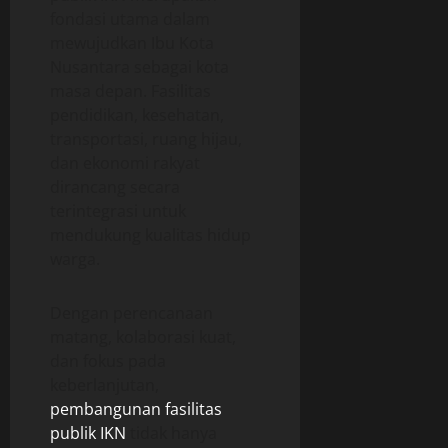
fondasi utama dalam
mewujudkan Ibu Kota
Nusantara sebagai kota
masa depan. Fasilitas
pendidikan, kesehatan,
transportasi, ruang hijau,
dan ekonomi rakyat
dirancang secara
terintegrasi untuk
mendukung kualitas hidup
warga.
Dengan perencanaan
matang, kolaborasi kuat,
dan fokus pada
keberlanjutan,
pembangunan fasilitas
publik IKN
tidak hanya