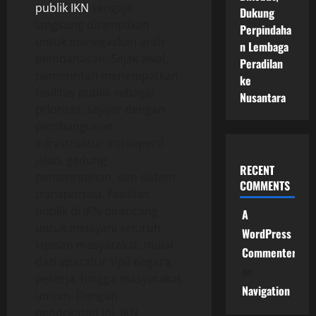
publik IKN
sengaja
Dukung
langsung ditampilkan
Perpindaha
untuk menegaskan arah
n Lembaga
pembahasan. Sejak awal,
Peradilan
pemerintah menempatkan
ke
fasilitas publik sebagai
Nusantara
prioritas, sejajar dengan
pembangunan
infrastruktur inti seperti
jalan, gedung
RECENT
pemerintahan, dan sistem
COMMENTS
transportasi. Fasilitas
publik di IKN dirancang
A
untuk melayani seluruh
WordPress
lapisan masyarakat, mulai
Commenter
dari aparatur sipil negara,
on
pekerja, hingga masyarakat
Navigation
umum. Dengan
pendekatan ini, IKN