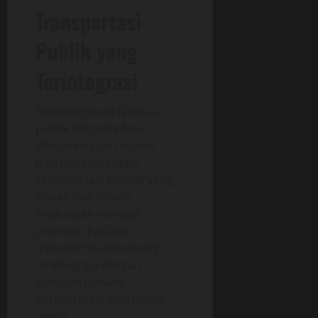
Transportasi
Publik yang
Terintegrasi
Pembangunan fasilitas
publik IKN tidak bisa
dilepaskan dari sistem
transportasi publik.
Transportasi massal yang
efisien dan ramah
lingkungan menjadi
prioritas. Fasilitas
transportasi dirancang
terintegrasi dengan
kawasan hunian,
perkantoran, dan ruang
publik.