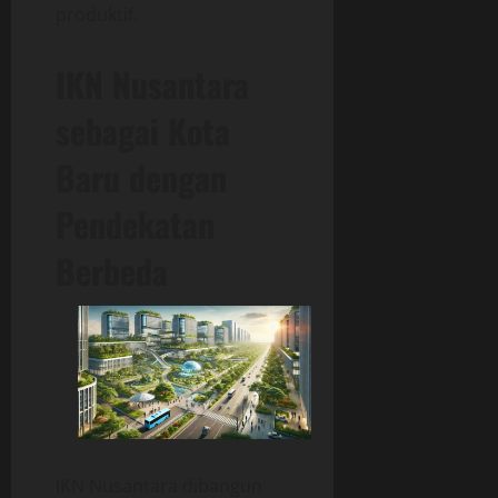
produktif.
IKN Nusantara
sebagai Kota
Baru dengan
Pendekatan
Berbeda
IKN Nusantara dibangun