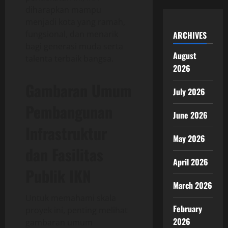
diharapkan mampu
menjadi kota yang ramah,
fungsional, dan menarik
ARCHIVES
bagi generasi muda serta
August
talenta terbaik bangsa.
2026
Gambaran Umum
July 2026
Pembangunan
June 2026
Infrastruktur
May 2026
dan Fasilitas
April 2026
Publik IKN
March 2026
Untuk memahami skala
February
proyek ini, penting melihat
2026
gambaran umum