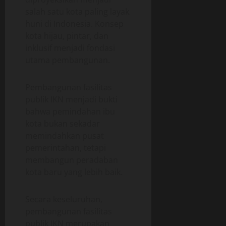
salah satu kota paling layak
huni di Indonesia. Konsep
kota hijau, pintar, dan
inklusif menjadi fondasi
utama pembangunan.
Pembangunan fasilitas
publik IKN menjadi bukti
bahwa pemindahan ibu
kota bukan sekadar
memindahkan pusat
pemerintahan, tetapi
membangun peradaban
kota baru yang lebih baik.
Secara keseluruhan,
pembangunan fasilitas
publik IKN merupakan