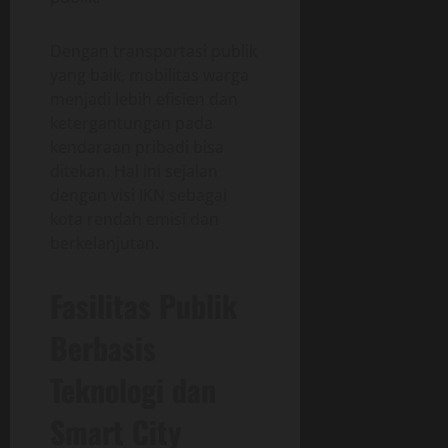
Dengan transportasi publik
yang baik, mobilitas warga
menjadi lebih efisien dan
ketergantungan pada
kendaraan pribadi bisa
ditekan. Hal ini sejalan
dengan visi IKN sebagai
kota rendah emisi dan
berkelanjutan.
Fasilitas Publik
Berbasis
Teknologi dan
Smart City