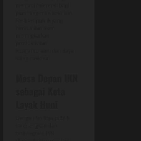
menjadi referensi bagi
pembangunan kota lain.
Fasilitas publik yang
berkualitas akan
meningkatkan
produktivitas,
kesejahteraan, dan daya
saing nasional.
Masa Depan IKN
sebagai Kota
Layak Huni
Dengan fasilitas publik
yang lengkap dan
terintegrasi, IKN
diproyeksikan menjadi