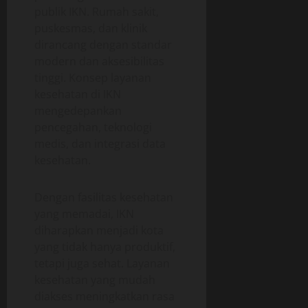
publik IKN. Rumah sakit,
puskesmas, dan klinik
dirancang dengan standar
modern dan aksesibilitas
tinggi. Konsep layanan
kesehatan di IKN
mengedepankan
pencegahan, teknologi
medis, dan integrasi data
kesehatan.
Dengan fasilitas kesehatan
yang memadai, IKN
diharapkan menjadi kota
yang tidak hanya produktif,
tetapi juga sehat. Layanan
kesehatan yang mudah
diakses meningkatkan rasa