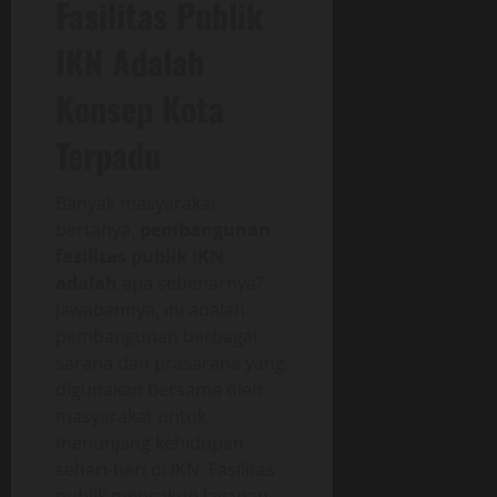
Fasilitas Publik
IKN Adalah
Konsep Kota
Terpadu
Banyak masyarakat
bertanya,
pembangunan
fasilitas publik IKN
adalah
apa sebenarnya?
Jawabannya, ini adalah
pembangunan berbagai
sarana dan prasarana yang
digunakan bersama oleh
masyarakat untuk
menunjang kehidupan
sehari-hari di IKN. Fasilitas
publik mencakup layanan