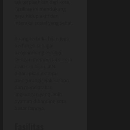
tak terpisahkan dari kota.
Fasilitas ini mendukung
gaya hidup aktif dan
interaksi sosial yang sehat.
Ruang terbuka hijau juga
berfungsi sebagai
penyeimbang ekologi.
Dengan mempertahankan
kawasan hijau, IKN
diharapkan mampu
mengurangi jejak karbon
dan menciptakan
lingkungan yang lebih
nyaman dibanding kota
besar lainnya.
Fasilitas