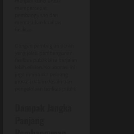
menjadi kunci untuk
mempercepat
pembangunan dan
memastikan kualitas
fasilitas.
Dengan pembagian peran
yang jelas, pembangunan
fasilitas publik bisa berjalan
lebih efisien. Kolaborasi ini
juga membuka peluang
inovasi dalam desain dan
pengelolaan fasilitas publik.
Dampak Jangka
Panjang
Pembangunan