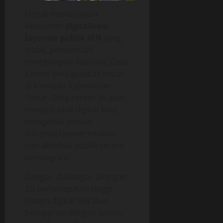
Untuk mewujudkan
ekosistem
digitalisasi
layanan publik IKN
yang
stabil, pemerintah
membangun
National Data
Center
berkapasitas besar
di kawasan Kalimantan
Timur. Data center ini akan
menjadi otak digital kota,
mengelola semua
informasi pemerintahan
dan aktivitas publik secara
terintegrasi.
Dengan dukungan jaringan
5G berkecepatan tinggi,
sistem digital IKN akan
beroperasi dengan latensi