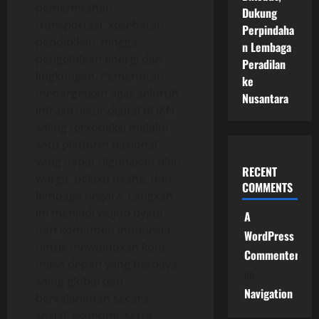
pemerintahan,
Dukung
transportasi, kesehatan,
Perpindaha
pendidikan, hingga
n Lembaga
pengelolaan energi dan
Peradilan
lingkungan. Pemerintah
ke
menargetkan agar seluruh
Nusantara
infrastruktur digital di IKN
saling terkoneksi melalui
satu platform nasional
yang dapat digunakan oleh
RECENT
warga, pelaku usaha, dan
COMMENTS
lembaga negara. Langkah
ini menjadi wujud nyata
A
dari komitmen Indonesia
WordPress
untuk mewujudkan kota
Commenter
masa depan yang berdaya
on
saing global dan
Navigation
berkelanjutan secara
sosial, ekonomi, serta