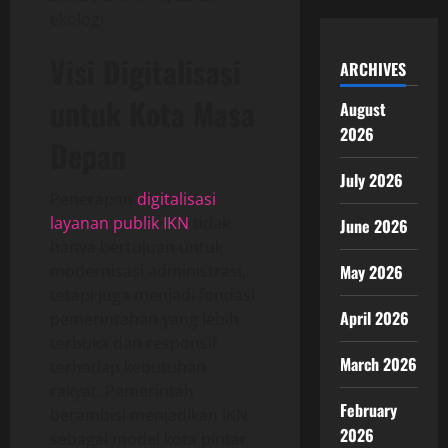
ekologi.
Visi Digitalisasi
ARCHIVES
untuk Kota Masa
August
2026
Depan
July 2026
Penerapan
digitalisasi
layanan publik IKN
tidak
June 2026
hanya bertujuan untuk
modernisasi administrasi,
May 2026
tetapi juga menjadi fondasi
April 2026
pemerintahan yang lebih
terbuka dan responsif
March 2026
terhadap kebutuhan
rakyat. Pemerintah
February
berambisi menjadikan IKN
2026
sebagai model kota pintar