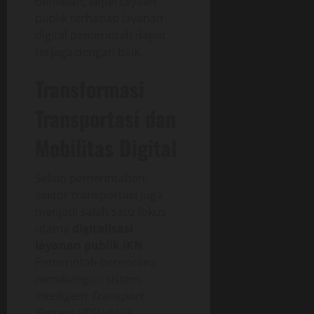
demikian, kepercayaan
publik terhadap layanan
digital pemerintah dapat
terjaga dengan baik.
Transformasi
Transportasi dan
Mobilitas Digital
Selain pemerintahan,
sektor transportasi juga
menjadi salah satu fokus
utama
digitalisasi
layanan publik IKN
.
Pemerintah berencana
membangun sistem
Intelligent Transport
System (ITS)
untuk