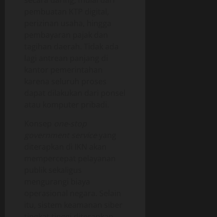
pembuatan KTP digital,
perizinan usaha, hingga
pembayaran pajak dan
tagihan daerah. Tidak ada
lagi antrean panjang di
kantor pemerintahan
karena seluruh proses
dapat dilakukan dari ponsel
atau komputer pribadi.
Konsep
one-stop
government service
yang
diterapkan di IKN akan
mempercepat pelayanan
publik sekaligus
mengurangi biaya
operasional negara. Selain
itu, sistem keamanan siber
tingkat tinggi diterapkan