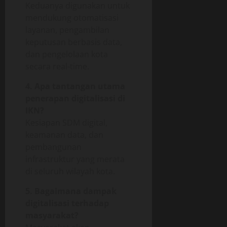
Keduanya digunakan untuk
mendukung otomatisasi
layanan, pengambilan
keputusan berbasis data,
dan pengelolaan kota
secara real-time.
4. Apa tantangan utama
penerapan digitalisasi di
IKN?
Kesiapan SDM digital,
keamanan data, dan
pembangunan
infrastruktur yang merata
di seluruh wilayah kota.
5. Bagaimana dampak
digitalisasi terhadap
masyarakat?