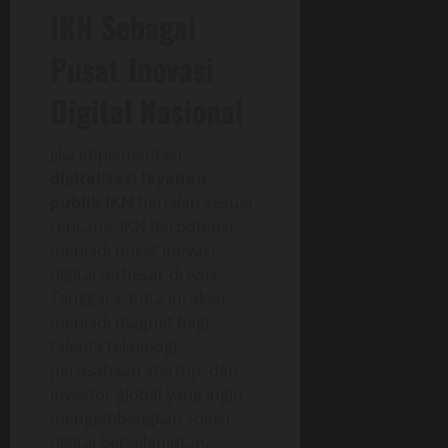
IKN Sebagai
Pusat Inovasi
Digital Nasional
Jika implementasi
digitalisasi layanan
publik IKN
berjalan sesuai
rencana, IKN berpotensi
menjadi pusat inovasi
digital terbesar di Asia
Tenggara. Kota ini akan
menjadi magnet bagi
talenta teknologi,
perusahaan startup, dan
investor global yang ingin
mengembangkan solusi
digital berkelanjutan.