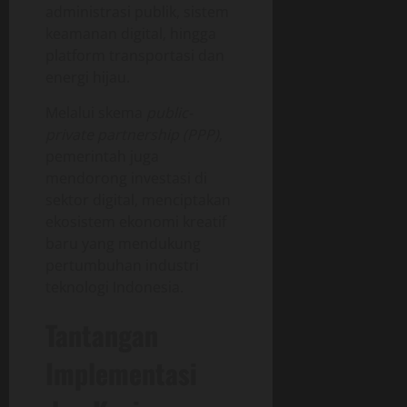
administrasi publik, sistem
keamanan digital, hingga
platform transportasi dan
energi hijau.
Melalui skema
public-
private partnership (PPP)
,
pemerintah juga
mendorong investasi di
sektor digital, menciptakan
ekosistem ekonomi kreatif
baru yang mendukung
pertumbuhan industri
teknologi Indonesia.
Tantangan
Implementasi