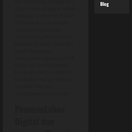
IKN dirancang sebagai kota
Blog
data-driven
, di mana setiap
kebijakan pemerintah akan
didasarkan pada analisis
data real-time untuk
mendukung pengambilan
keputusan yang cepat dan
tepat. Konsep ini
menjadikan layanan publik
tidak lagi bersifat reaktif,
tetapi proaktif mendeteksi
kebutuhan warga bahkan
sebelum mereka
mengajukan permintaan.
Pemerintahan
Digital dan