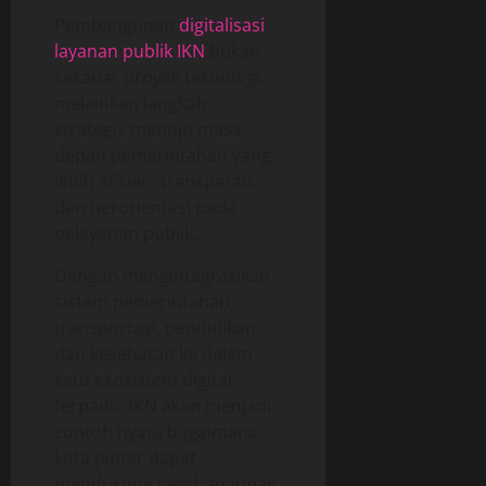
Pembangunan
digitalisasi
layanan publik IKN
bukan
sekadar proyek teknologi,
melainkan langkah
strategis menuju masa
depan pemerintahan yang
lebih efisien, transparan,
dan berorientasi pada
pelayanan publik.
Dengan mengintegrasikan
sistem pemerintahan,
transportasi, pendidikan,
dan kesehatan ke dalam
satu ekosistem digital
terpadu, IKN akan menjadi
contoh nyata bagaimana
kota pintar dapat
mendukung pembangunan