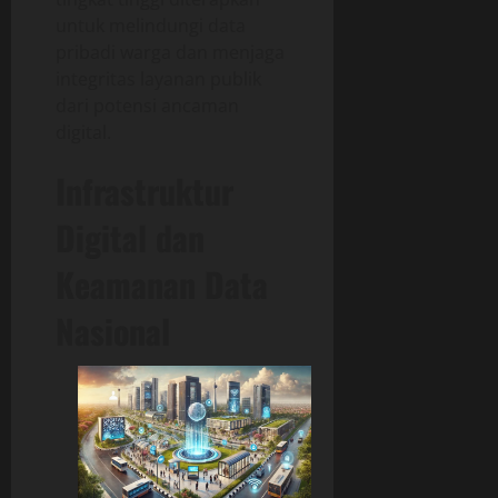
untuk melindungi data
pribadi warga dan menjaga
integritas layanan publik
dari potensi ancaman
digital.
Infrastruktur
Digital dan
Keamanan Data
Nasional