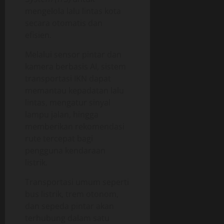
mengelola lalu lintas kota
secara otomatis dan
efisien.
Melalui sensor pintar dan
kamera berbasis AI, sistem
transportasi IKN dapat
memantau kepadatan lalu
lintas, mengatur sinyal
lampu jalan, hingga
memberikan rekomendasi
rute tercepat bagi
pengguna kendaraan
listrik.
Transportasi umum seperti
bus listrik, trem otonom,
dan sepeda pintar akan
terhubung dalam satu