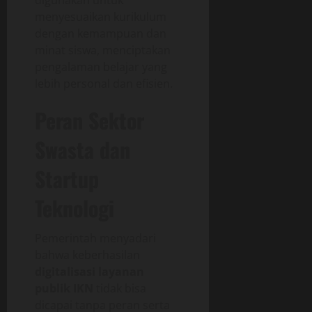
menyesuaikan kurikulum
dengan kemampuan dan
minat siswa, menciptakan
pengalaman belajar yang
lebih personal dan efisien.
Peran Sektor
Swasta dan
Startup
Teknologi
Pemerintah menyadari
bahwa keberhasilan
digitalisasi layanan
publik IKN
tidak bisa
dicapai tanpa peran serta