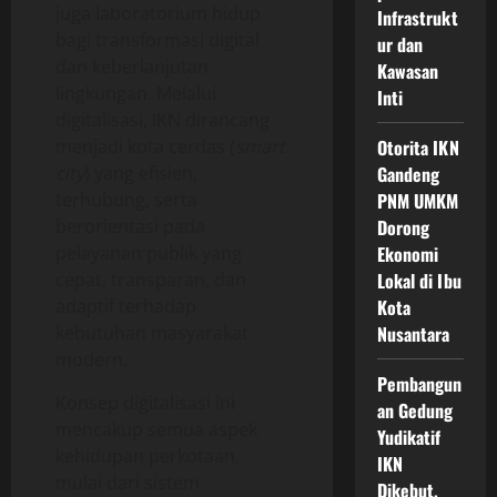
juga laboratorium hidup
Infrastrukt
bagi transformasi digital
ur dan
dan keberlanjutan
Kawasan
lingkungan. Melalui
Inti
digitalisasi, IKN dirancang
menjadi kota cerdas (
smart
Otorita IKN
city
) yang efisien,
Gandeng
terhubung, serta
PNM UMKM
berorientasi pada
Dorong
pelayanan publik yang
Ekonomi
cepat, transparan, dan
Lokal di Ibu
adaptif terhadap
Kota
kebutuhan masyarakat
Nusantara
modern.
Pembangun
Konsep digitalisasi ini
an Gedung
mencakup semua aspek
Yudikatif
kehidupan perkotaan,
IKN
mulai dari sistem
Dikebut,