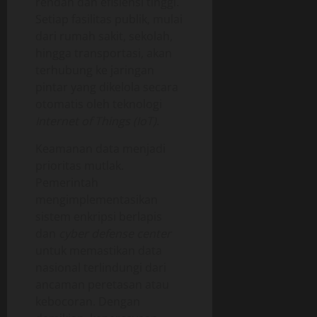
rendah dan efisiensi tinggi.
Setiap fasilitas publik, mulai
dari rumah sakit, sekolah,
hingga transportasi, akan
terhubung ke jaringan
pintar yang dikelola secara
otomatis oleh teknologi
Internet of Things (IoT)
.
Keamanan data menjadi
prioritas mutlak.
Pemerintah
mengimplementasikan
sistem enkripsi berlapis
dan
cyber defense center
untuk memastikan data
nasional terlindungi dari
ancaman peretasan atau
kebocoran. Dengan