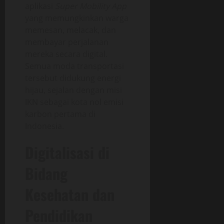
aplikasi
Super Mobility App
yang memungkinkan warga
memesan, melacak, dan
membayar perjalanan
mereka secara digital.
Semua moda transportasi
tersebut didukung energi
hijau, sejalan dengan misi
IKN sebagai kota nol emisi
karbon pertama di
Indonesia.
Digitalisasi di
Bidang
Kesehatan dan
Pendidikan