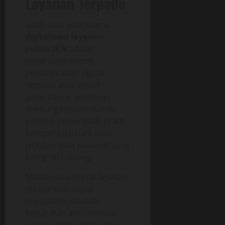
Layanan Terpadu
Salah satu pilar utama
digitalisasi layanan
publik IKN
adalah
penerapan sistem
pemerintahan digital
terpadu atau
smart
governance
. Sistem ini
memungkinkan seluruh
instansi pemerintah di IKN
beroperasi dalam satu
jaringan data nasional yang
saling terhubung.
Melalui satu portal layanan,
masyarakat dapat
mengakses seluruh
kebutuhan administrasi
secara daring, mulai dari