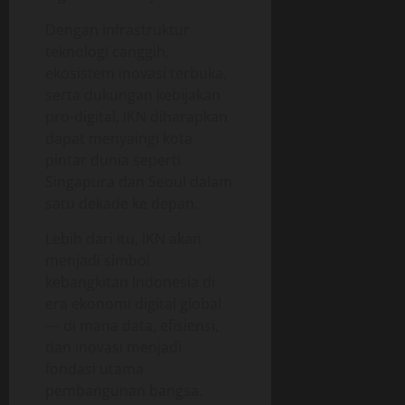
Dengan infrastruktur
teknologi canggih,
ekosistem inovasi terbuka,
serta dukungan kebijakan
pro-digital, IKN diharapkan
dapat menyaingi kota
pintar dunia seperti
Singapura dan Seoul dalam
satu dekade ke depan.
Lebih dari itu, IKN akan
menjadi simbol
kebangkitan Indonesia di
era ekonomi digital global
— di mana data, efisiensi,
dan inovasi menjadi
fondasi utama
pembangunan bangsa.