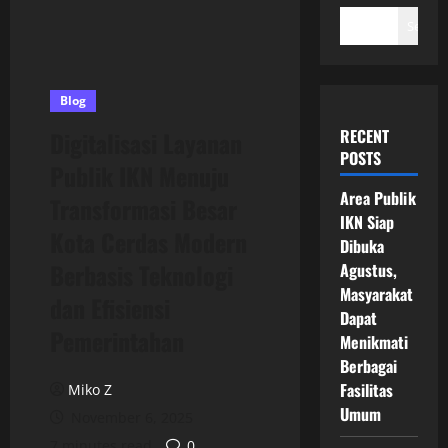
Search
Blog
RECENT
Digitalisasi Layanan
POSTS
Publik IKN Menuju
Area Publik
Transformasi Besar
IKN Siap
Kota Cerdas Modern
Dibuka
Berbasis Teknologi
Agustus,
Masyarakat
dan Efisiensi
Dapat
Pemerintahan
Menikmati
Berbagai
Fasilitas
Miko Z
Umum
November 6, 2025
7 minutes read
0