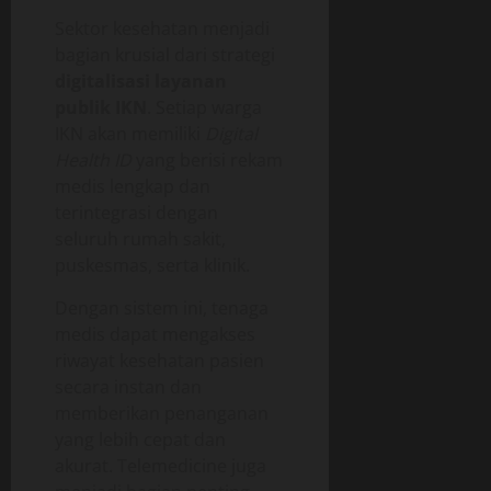
Sektor kesehatan menjadi
bagian krusial dari strategi
digitalisasi layanan
publik IKN
. Setiap warga
IKN akan memiliki
Digital
Health ID
yang berisi rekam
medis lengkap dan
terintegrasi dengan
seluruh rumah sakit,
puskesmas, serta klinik.
Dengan sistem ini, tenaga
medis dapat mengakses
riwayat kesehatan pasien
secara instan dan
memberikan penanganan
yang lebih cepat dan
akurat. Telemedicine juga