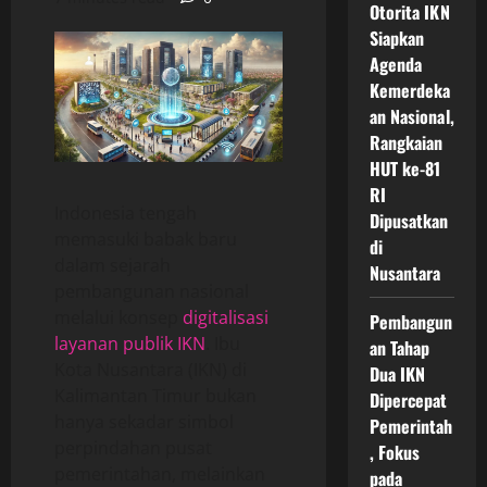
Otorita IKN
Siapkan
Agenda
Kemerdeka
an Nasional,
Rangkaian
HUT ke-81
RI
Indonesia tengah
Dipusatkan
memasuki babak baru
di
dalam sejarah
Nusantara
pembangunan nasional
melalui konsep
digitalisasi
Pembangun
layanan publik IKN
. Ibu
an Tahap
Kota Nusantara (IKN) di
Dua IKN
Kalimantan Timur bukan
Dipercepat
hanya sekadar simbol
Pemerintah
perpindahan pusat
, Fokus
pemerintahan, melainkan
pada