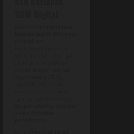
dan Kesiapan
SDM Digital
Meski konsep
digitalisasi
layanan publik IKN
sangat
menjanjikan,
implementasinya tentu
tidak lepas dari tantangan.
Salah satu isu terbesar
adalah kesiapan sumber
daya manusia (SDM).
Aparatur negara dan
masyarakat perlu dilatih
agar mampu beradaptasi
dengan teknologi baru dan
sistem digitalisasi
pemerintahan.
Untuk mengatasi hal ini,