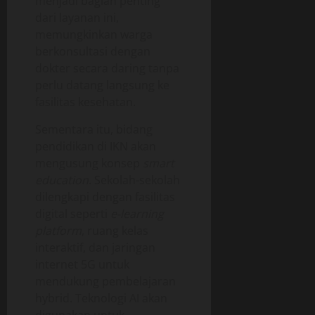
menjadi bagian penting
dari layanan ini,
memungkinkan warga
berkonsultasi dengan
dokter secara daring tanpa
perlu datang langsung ke
fasilitas kesehatan.
Sementara itu, bidang
pendidikan di IKN akan
mengusung konsep
smart
education
. Sekolah-sekolah
dilengkapi dengan fasilitas
digital seperti
e-learning
platform
, ruang kelas
interaktif, dan jaringan
internet 5G untuk
mendukung pembelajaran
hybrid. Teknologi AI akan
digunakan untuk