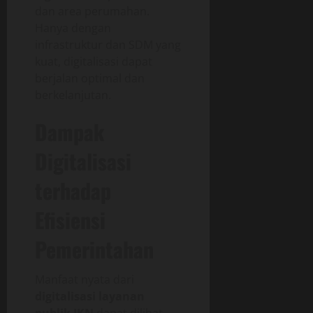
dan area perumahan.
Hanya dengan
infrastruktur dan SDM yang
kuat, digitalisasi dapat
berjalan optimal dan
berkelanjutan.
Dampak
Digitalisasi
terhadap
Efisiensi
Pemerintahan
Manfaat nyata dari
digitalisasi layanan
publik IKN
dapat dilihat