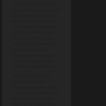
pemerintah merancang
program
Digital Literacy for
Nusantara
yang berfokus
pada pelatihan aparatur
sipil negara (ASN), pelajar,
dan masyarakat umum.
Program ini bertujuan
membangun kemampuan
dasar digital seperti
keamanan siber, analisis
data, dan penggunaan
platform e-government.
Selain itu, pemerintah
harus memastikan
pemerataan akses internet
di seluruh wilayah IKN agar
tidak ada kesenjangan
digital antara pusat kota