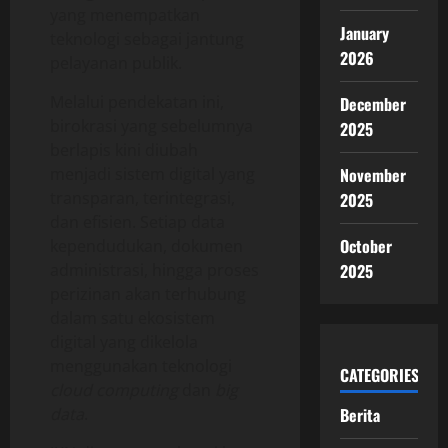
yang menempatkan
January
teknologi sebagai jantung
2026
pelayanan publik.
Melalui pendekatan ini,
December
birokrasi yang sebelumnya
2025
berlapis kini diubah
menjadi sistem digital yang
November
transparan, terintegrasi,
2025
dan efisien. Setiap data
October
kependudukan, dokumen
administrasi, hingga proses
2025
perizinan akan terhubung
dalam satu ekosistem
digital yang dikelola
menggunakan teknologi
CATEGORIES
cloud computing
dan
big
data
.
Berita