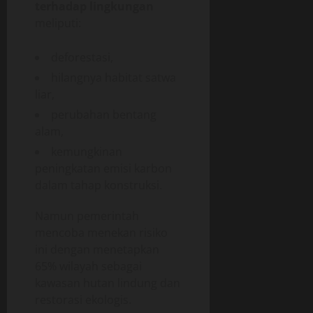
terhadap lingkungan
meliputi:
deforestasi,
hilangnya habitat satwa
liar,
perubahan bentang
alam,
kemungkinan
peningkatan emisi karbon
dalam tahap konstruksi.
Namun pemerintah
mencoba menekan risiko
ini dengan menetapkan
65% wilayah sebagai
kawasan hutan lindung dan
restorasi ekologis.