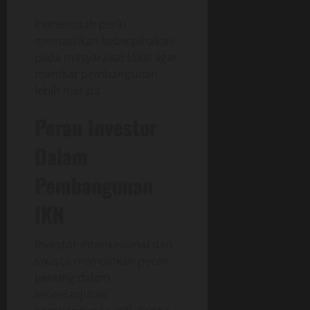
Pemerintah perlu
memastikan keberpihakan
pada masyarakat lokal agar
manfaat pembangunan
lebih merata.
Peran Investor
Dalam
Pembangunan
IKN
Investor internasional dan
swasta memainkan peran
penting dalam
keberlanjutan