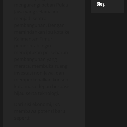
Blog
mengurangi beban Pulau
Jawa yang selama ini
menjadi sentra
pembangunan. Dengan
memindahkan ibu kota ke
Kalimantan Timur,
pemerintah ingin
menciptakan persebaran
pembangunan yang
merata, membuka ruang
investasi non-Jawa, dan
memperkenalkan konsep
kota masa depan berbasis
hijau serta teknologi.
Dari sisi ekonomi, IKN
membawa potensi baru
seperti: