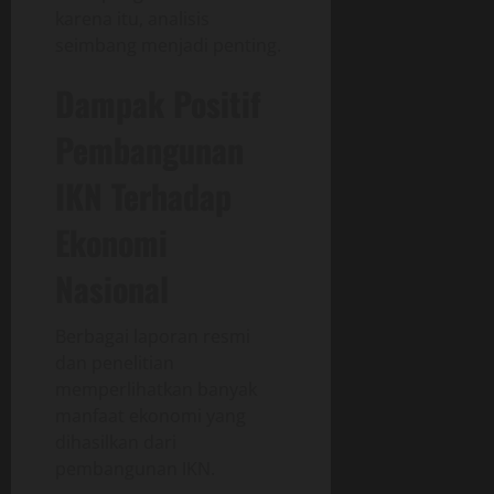
karena itu, analisis
seimbang menjadi penting.
Dampak Positif
Pembangunan
IKN Terhadap
Ekonomi
Nasional
Berbagai laporan resmi
dan penelitian
memperlihatkan banyak
manfaat ekonomi yang
dihasilkan dari
pembangunan IKN.