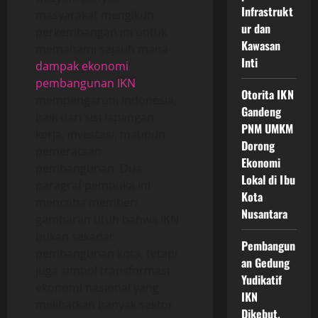
Infrastrukt
masyarakat mengikuti
ur dan
perkembangan ini untuk
Kawasan
memahami sejauh mana
Inti
dampak ekonomi
pembangunan IKN
Otorita IKN
mempengaruhi Indonesia,
Gandeng
baik dari sisi lapangan
PNM UMKM
kerja, investasi, maupun
Dorong
pemerataan
Ekonomi
pembangunan. Dua
Lokal di Ibu
paragraf pembuka ini
Kota
mencoba memberi
Nusantara
gambaran utuh bahwa IKN
bukan sekadar
Pembangun
pembangunan kota, tetapi
an Gedung
juga simbol transformasi
Yudikatif
ekonomi nasional yang
IKN
melibatkan banyak sektor
Dikebut,