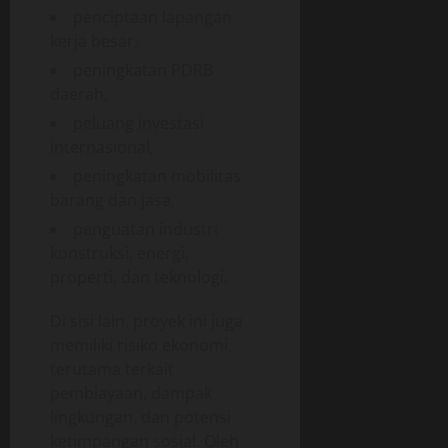
penciptaan lapangan
kerja besar,
peningkatan PDRB
daerah,
peluang investasi
internasional,
peningkatan mobilitas
barang dan jasa,
penguatan industri
konstruksi, energi,
properti, dan teknologi.
Di sisi lain, proyek ini juga
memiliki risiko ekonomi,
terutama terkait
pembiayaan, dampak
lingkungan, dan potensi
ketimpangan sosial. Oleh