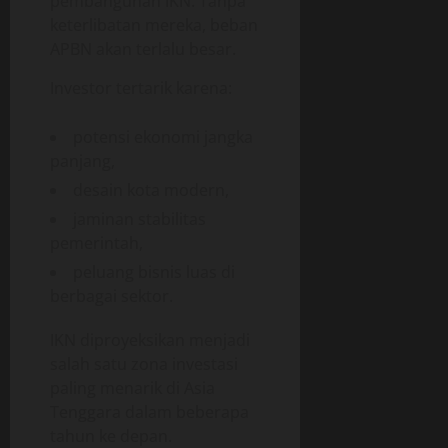
pembangunan IKN. Tanpa
keterlibatan mereka, beban
APBN akan terlalu besar.
Investor tertarik karena:
potensi ekonomi jangka
panjang,
desain kota modern,
jaminan stabilitas
pemerintah,
peluang bisnis luas di
berbagai sektor.
IKN diproyeksikan menjadi
salah satu zona investasi
paling menarik di Asia
Tenggara dalam beberapa
tahun ke depan.