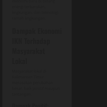
ekonomi baru di bidang
energi terbarukan,
lingkungan, dan teknologi
ramah lingkungan.
Dampak Ekonomi
IKN Terhadap
Masyarakat
Lokal
Masyarakat lokal di
Kalimantan Timur
merasakan perubahan
besar, baik positif maupun
tantangan.
Dampak Positif: