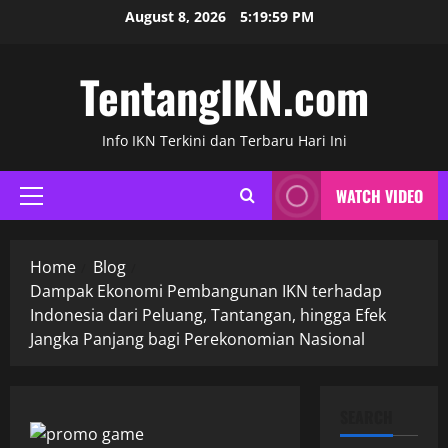
Skip
August 8, 2026
5:20:00 PM
to
content
TentangIKN.com
Info IKN Terkini dan Terbaru Hari Ini
WATCH VIDEO
Primary
Menu
Home
Blog
Dampak Ekonomi Pembangunan IKN terhadap
Indonesia dari Peluang, Tantangan, hingga Efek
Jangka Panjang bagi Perekonomian Nasional
SEARCH