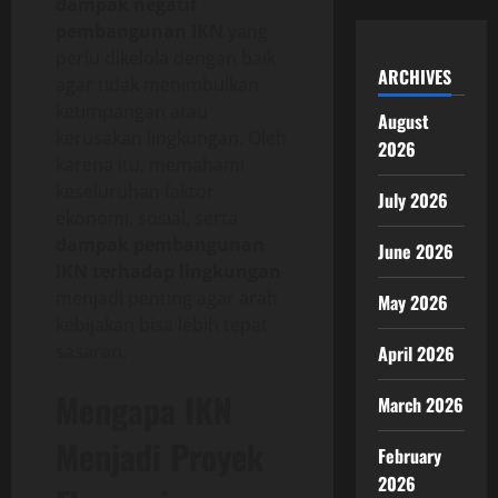
dampak negatif
pembangunan IKN
yang
perlu dikelola dengan baik
ARCHIVES
agar tidak menimbulkan
ketimpangan atau
August
kerusakan lingkungan. Oleh
2026
karena itu, memahami
keseluruhan faktor
July 2026
ekonomi, sosial, serta
dampak pembangunan
June 2026
IKN terhadap lingkungan
menjadi penting agar arah
May 2026
kebijakan bisa lebih tepat
sasaran.
April 2026
Mengapa IKN
March 2026
Menjadi Proyek
February
2026