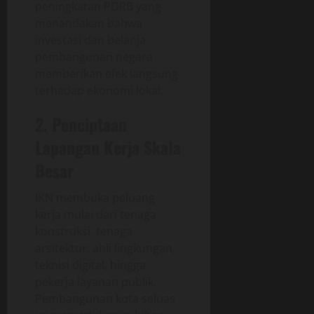
peningkatan PDRB yang
menandakan bahwa
investasi dan belanja
pembangunan negara
memberikan efek langsung
terhadap ekonomi lokal.
2. Penciptaan
Lapangan Kerja Skala
Besar
IKN membuka peluang
kerja mulai dari tenaga
konstruksi, tenaga
arsitektur, ahli lingkungan,
teknisi digital, hingga
pekerja layanan publik.
Pembangunan kota seluas