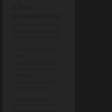
2. Risiko
Ketimpangan Sosial
Jika tidak dikelola dengan
baik, pembangunan kota
baru dapat menimbulkan:
ketimpangan harga
tanah,
persaingan ekonomi
antar penduduk lokal dan
pendatang,
perubahan struktur
sosial masyarakat.
Pendekatan inklusif
menjadi penting agar
masyarakat lokal tetap