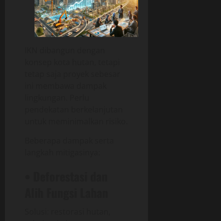
IKN dibangun dengan
konsep kota hutan, tetapi
tetap saja proyek sebesar
ini membawa dampak
lingkungan. Perlu
pendekatan berkelanjutan
untuk meminimalkan risiko.
Beberapa dampak serta
langkah mitigasinya:
• Deforestasi dan
Alih Fungsi Lahan
Solusi: restorasi hutan,