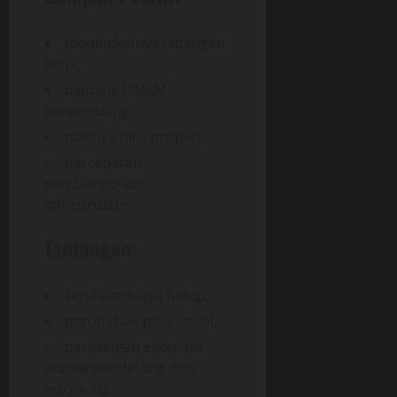
meningkatnya lapangan
kerja,
peluang UMKM
berkembang,
naiknya nilai properti,
percepatan
pembangunan
infrastruktur.
Tantangan:
kenaikan biaya hidup,
perubahan pola sosial,
persaingan ekonomi
antara pendatang dan
warga asli.