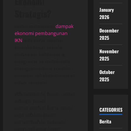
Ekonomi
January
Strategis?
2026
Untuk memahami
dampak
December
ekonomi pembangunan
2025
IKN
, kita perlu melihat
konteks besar di balik
November
proyek ini. Subheading
2025
pengantar ini membantu
menggambarkan konteks
October
nasional sebelum masuk ke
2025
detail ekonomi.
IKN dirancang bukan hanya
sebagai pusat
pemerintahan baru, tetapi
CATEGORIES
juga sebagai pusat
Berita
pertumbuhan ekonomi
alternatif yang dapat