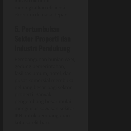
Infrastruktur ini
meningkatkan efisiensi
ekonomi di masa depan.
5. Pertumbuhan
Sektor Properti dan
Industri Pendukung
Pembangunan hunian ASN,
gedung pemerintahan,
fasilitas umum, hotel, dan
pusat komersial membuka
peluang besar bagi sektor
properti. Banyak
pengembang besar mulai
mengincar kawasan sekitar
IKN untuk pembangunan
kota satelit baru.