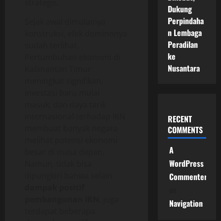
strategis.
Dukung
Perpindaha
Sejak awal dimulainya
n Lembaga
konstruksi, efek dominonya
Peradilan
sudah terlihat.
ke
Pertumbuhan ekonomi di
Nusantara
Kalimantan Timur
meningkat signifikan,
investasi baru mulai
masuk, dan daya tarik
internasional terhadap IKN
RECENT
membuat banyak negara
COMMENTS
melihat potensi ekonomi
A
besar di masa depan.
WordPress
Namun, tidak bisa
dipungkiri bahwa selain
Commenter
dampak positif
on
pembangunan IKN
, juga
Navigation
terdapat beberapa