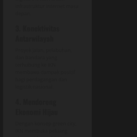
infrastruktur internet masa
depan.
3. Konektivitas
Antarwilayah
Proyek jalan, pelabuhan,
dan bandara yang
terhubung ke IKN
membawa dampak positif
bagi perdagangan dan
logistik nasional.
4. Mendorong
Ekonomi Hijau
Dengan konsep green city,
IKN membuka peluang