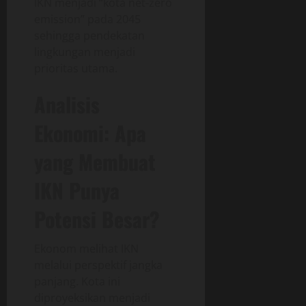
IKN menjadi “kota net-zero
emission” pada 2045
sehingga pendekatan
lingkungan menjadi
prioritas utama.
Analisis
Ekonomi: Apa
yang Membuat
IKN Punya
Potensi Besar?
Ekonom melihat IKN
melalui perspektif jangka
panjang. Kota ini
diproyeksikan menjadi