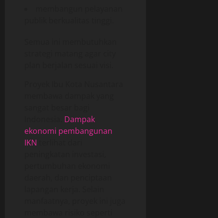
membangun pelayanan
publik berkualitas tinggi.
Semua ini membutuhkan
strategi matang agar city
plan berjalan sesuai visi.
Proyek Ibu Kota Nusantara
membawa dampak yang
sangat besar bagi
Indonesia.
Dampak
ekonomi pembangunan
IKN
terlihat dari
peningkatan investasi,
pertumbuhan ekonomi
daerah, dan penciptaan
lapangan kerja. Selain
manfaatnya, proyek ini juga
membawa risiko seperti