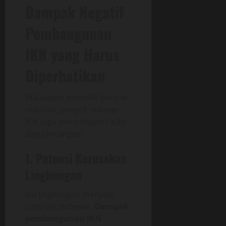
Dampak Negatif
Pembangunan
IKN yang Harus
Diperhatikan
Walaupun memiliki banyak
manfaat, proyek sebesar
IKN juga menyimpan risiko
dan tantangan.
1. Potensi Kerusakan
Lingkungan
Isu lingkungan menjadi
sorotan terbesar.
Dampak
pembangunan IKN