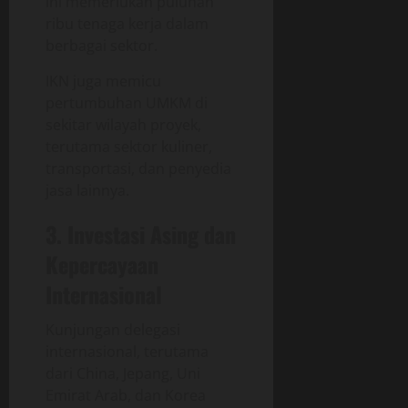
ini memerlukan puluhan
ribu tenaga kerja dalam
berbagai sektor.
IKN juga memicu
pertumbuhan UMKM di
sekitar wilayah proyek,
terutama sektor kuliner,
transportasi, dan penyedia
jasa lainnya.
3. Investasi Asing dan
Kepercayaan
Internasional
Kunjungan delegasi
internasional, terutama
dari China, Jepang, Uni
Emirat Arab, dan Korea