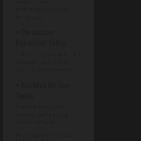
reboisasi, dan
perlindungan kawasan
konservasi.
• Perubahan
Ekosistem Satwa
Solusi: pengawasan habitat
satwa liar, jalur migrasi,
dan zona perlindungan.
• Kualitas Air dan
Tanah
Solusi: sistem sanitasi
modern dan teknologi
water treatment.
Pemerintah menargetkan