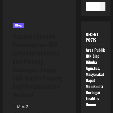
Search
Blog
RECENT
Dampak Ekonomi
POSTS
Pembangunan IKN
Area Publik
terhadap Indonesia
IKN Siap
dari Peluang,
Dibuka
Tantangan, hingga
Agustus,
Masyarakat
Efek Jangka Panjang
Dapat
bagi Perekonomian
Menikmati
Berbagai
Nasional
Fasilitas
Umum
Miko Z