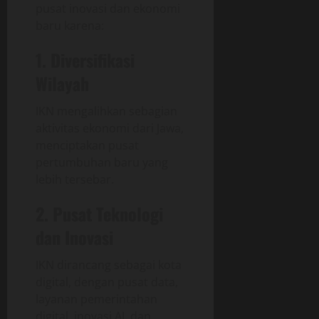
pusat inovasi dan ekonomi
baru karena:
1. Diversifikasi
Wilayah
IKN mengalihkan sebagian
aktivitas ekonomi dari Jawa,
menciptakan pusat
pertumbuhan baru yang
lebih tersebar.
2. Pusat Teknologi
dan Inovasi
IKN dirancang sebagai kota
digital, dengan pusat data,
layanan pemerintahan
digital, inovasi AI, dan