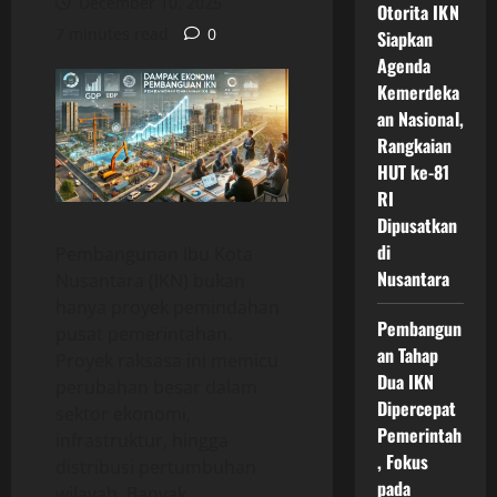
December 10, 2025
Otorita IKN
7 minutes read
0
Siapkan
Agenda
Kemerdeka
an Nasional,
Rangkaian
HUT ke-81
RI
Dipusatkan
di
Pembangunan Ibu Kota
Nusantara
Nusantara (IKN) bukan
hanya proyek pemindahan
Pembangun
pusat pemerintahan.
an Tahap
Proyek raksasa ini memicu
Dua IKN
perubahan besar dalam
Dipercepat
sektor ekonomi,
Pemerintah
infrastruktur, hingga
, Fokus
distribusi pertumbuhan
pada
wilayah. Banyak