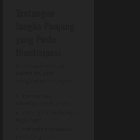
Tantangan
Jangka Panjang
yang Perlu
Diantisipasi
Pembangunan besar
seperti IKN pasti
menghadapi tantangan:
memastikan
keberlanjutan finansial,
menjaga keseimbangan
lingkungan,
mengelola urbanisasi
pendatang baru,