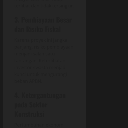
terlibat dan tidak tersingkir.
3. Pembiayaan Besar
dan Risiko Fiskal
Karena proyek ini jangka
panjang, risiko pembiayaan
menjadi salah satu
tantangan. Keterlibatan
investor swasta menjadi
kunci untuk mengurangi
beban APBN.
4. Ketergantungan
pada Sektor
Konstruksi
Pertumbuhan ekonomi