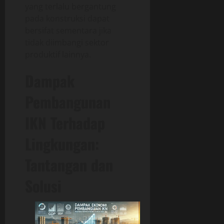
yang terlalu bergantung
pada konstruksi dapat
bersifat sementara jika
tidak diimbangi sektor
produktif lainnya.
Dampak
Pembangunan
IKN Terhadap
Lingkungan:
Tantangan dan
Solusi