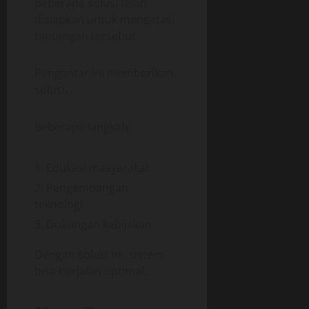
Beberapa solusi telah
disiapkan untuk mengatasi
tantangan tersebut.
Pengantar ini memberikan
solusi.
Beberapa langkah:
Edukasi masyarakat
Pengembangan
teknologi
Dukungan kebijakan
Dengan solusi ini, sistem
bisa berjalan optimal.