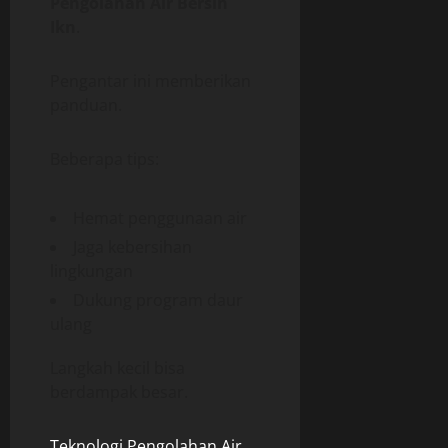
Pengolahan Air Bersih
Ikn
.
Pengantar ini memberikan
panduan.
Beberapa tips:
Hemat penggunaan air
Jaga kebersihan
lingkungan
Dukung program daur
ulang
Langkah kecil bisa
berdampak besar.
Teknologi Pengolahan Air