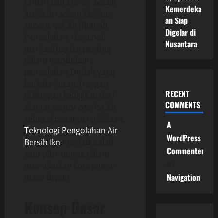
ramah dan efisien. Selain
Kemerdeka
itu, keberadaan fasilitas
an Siap
seperti
rpk ikn
(Rumah
Digelar di
Pengolahan Komunal)
Nusantara
menjadi bagian penting
dalam mendukung
pengolahan limbah yang
berkelanjutan. Dengan
RECENT
dukungan kebijakan dari
COMMENTS
alamat kantor otorita ikn
sebagai pusat pengelolaan,
A
Teknologi Pengolahan Air
WordPress
Bersih Ikn
menjadi salah
Commenter
satu pilar utama dalam
on
mewujudkan kota pintar
Navigation
masa depan.
Konsep Dasar