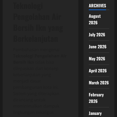
Teknologi
ARCHIVES
Pengolahan Air
August
2026
Bersih Ikn yang
July 2026
Berkelanjutan
June 2026
Pembahasan mengenai
Teknologi Pengolahan Air
May 2026
Bersih Ikn
tidak bisa
dilepaskan dari konsep
April 2026
keberlanjutan yang
menjadi dasar
March 2026
pembangunan kota ini.
Sistem yang diterapkan
February
dirancang untuk
2026
meminimalkan dampak
lingkungan sekaligus
January