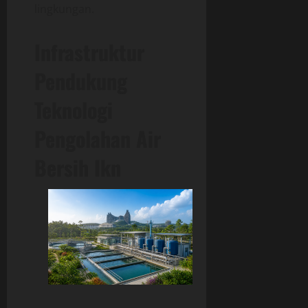
lingkungan.
Infrastruktur
Pendukung
Teknologi
Pengolahan Air
Bersih Ikn