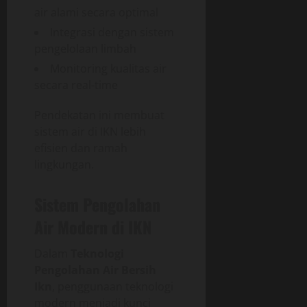
air alami secara optimal
Integrasi dengan sistem
pengelolaan limbah
Monitoring kualitas air
secara real-time
Pendekatan ini membuat
sistem air di IKN lebih
efisien dan ramah
lingkungan.
Sistem Pengolahan
Air Modern di IKN
Dalam
Teknologi
Pengolahan Air Bersih
Ikn
, penggunaan teknologi
modern menjadi kunci