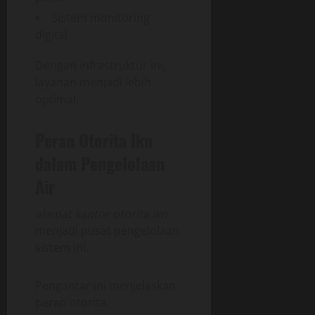
Sistem monitoring
digital
Dengan infrastruktur ini,
layanan menjadi lebih
optimal.
Peran Otorita Ikn
dalam Pengelolaan
Air
alamat kantor otorita ikn
menjadi pusat pengelolaan
sistem ini.
Pengantar ini menjelaskan
peran otorita.