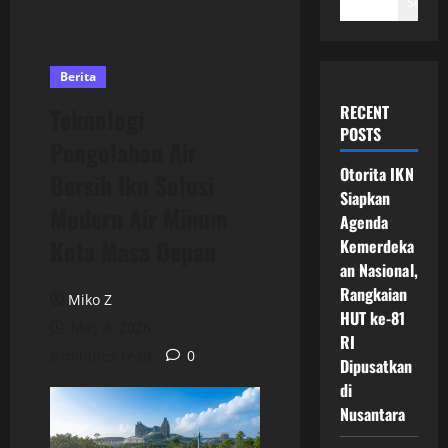
Search
Berita
RECENT
Teknologi
POSTS
Pengolahan Air
Otorita IKN
Bersih Ikn Solusi
Siapkan
Modern Air Minum
Agenda
Kota Masa Depan
Kemerdeka
an Nasional,
Rangkaian
Miko Z
HUT ke-81
May 4, 2026
RI
5 minutes read
0
Dipusatkan
di
Nusantara