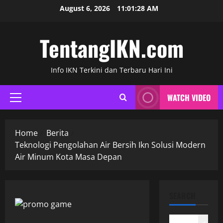
Skip
August 6, 2026
11:01:29 AM
to
content
TentangIKN.com
Info IKN Terkini dan Terbaru Hari Ini
WATCH VIDEO
Primary
Menu
Home
Berita
Teknologi Pengolahan Air Bersih Ikn Solusi Modern
Air Minum Kota Masa Depan
SEARCH