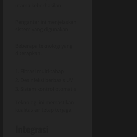
utama keberhasilan.
Pengantar ini menjelaskan
sistem yang digunakan.
Beberapa teknologi yang
diterapkan:
Filtrasi multi-tahap
Desinfeksi berbasis UV
Sistem kontrol otomatis
Teknologi ini memastikan
kualitas air tetap terjaga.
Integrasi