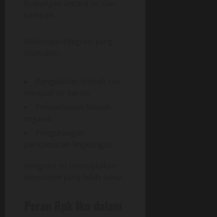
hubungan antara air dan
sampah.
Beberapa integrasi yang
dilakukan:
Pengolahan limbah cair
menjadi air bersih
Pemanfaatan limbah
organik
Pengurangan
pencemaran lingkungan
Integrasi ini menciptakan
ekosistem yang lebih sehat.
Peran Rpk Ikn dalam