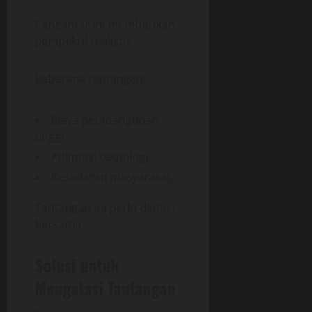
Pengantar ini memberikan
perspektif realistis.
Beberapa tantangan:
Biaya pembangunan
tinggi
Adaptasi teknologi
Kesadaran masyarakat
Tantangan ini perlu diatasi
bersama.
Solusi untuk
Mengatasi Tantangan