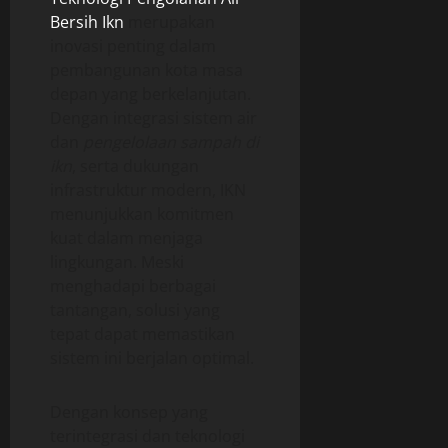
Bersih Ikn
merupakan
inovasi penting dalam
pembangunan kota masa
depan yang berkelanjutan.
Dengan integrasi sistem air
dan
pengelolaan sampah di
ikn
, serta dukungan
infrastruktur modern, IKN
menunjukkan komitmen
kuat dalam menjaga
lingkungan. Meski
menghadapi berbagai
tantangan, solusi yang
tepat dapat memastikan
sistem ini berjalan optimal.
Dengan konsep yang
terintegrasi dan teknologi