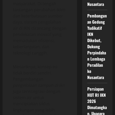
masyarakat. Di tengah
Nusantara
tantangan perubahan iklim
Pembangun
dan keterbatasan sumber
an Gedung
daya, sistem pengolahan
Yudikatif
air di IKN dirancang dengan
IKN
pendekatan inovatif yang
Dikebut,
memadukan efisiensi,
Dukung
keberlanjutan, dan
Perpindaha
teknologi canggih.
n Lembaga
Peradilan
Menariknya, konsep ini
ke
tidak berdiri sendiri.
Nusantara
Pengembangan
pengelolaan sampah di ikn
Persiapan
juga terintegrasi dengan
HUT RI IKN
sistem air untuk
2026
menciptakan siklus
Dimatangka
lingkungan yang lebih
n, Upacara