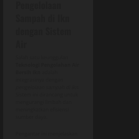
Pengelolaan
Sampah di Ikn
dengan Sistem
Air
Salah satu keunggulan
Teknologi Pengolahan Air
Bersih Ikn
adalah
integrasinya dengan
pengelolaan sampah di ikn
.
Sistem ini dirancang untuk
mengurangi limbah dan
meningkatkan efisiensi
sumber daya.
Pengantar ini menjelaskan