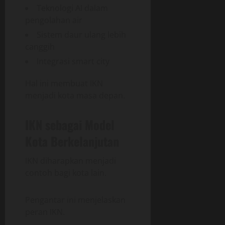
Teknologi AI dalam
pengolahan air
Sistem daur ulang lebih
canggih
Integrasi smart city
Hal ini membuat IKN
menjadi kota masa depan.
IKN sebagai Model
Kota Berkelanjutan
IKN diharapkan menjadi
contoh bagi kota lain.
Pengantar ini menjelaskan
peran IKN.