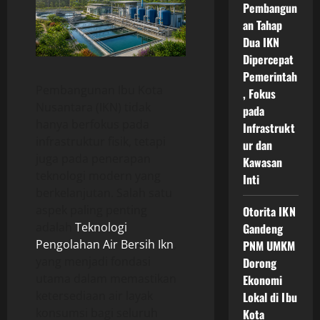
Pembangun
an Tahap
Dua IKN
Dipercepat
Pemerintah
Pembangunan Ibu Kota
, Fokus
Nusantara (IKN) tidak
pada
hanya berfokus pada
Infrastrukt
infrastruktur fisik, tetapi
ur dan
juga pada penerapan
Kawasan
teknologi modern yang
Inti
berkelanjutan. Salah satu
aspek paling penting
Otorita IKN
adalah
Teknologi
Gandeng
Pengolahan Air Bersih Ikn
,
PNM UMKM
yang menjadi fondasi
Dorong
utama dalam memastikan
Ekonomi
ketersediaan air layak
Lokal di Ibu
konsumsi bagi seluruh
Kota