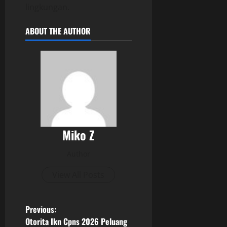
lingkungan.
ABOUT THE AUTHOR
Miko Z
Author
View All Posts
P
Previous:
Otorita Ikn Cpns 2026 Peluang