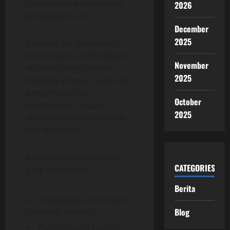
memaksimalkan efisiensi
2026
penggunaan air.
December
2025
Berbeda dengan sistem
konvensional, teknologi di
November
IKN mengintegrasikan
2025
berbagai proses mulai dari
pengambilan air,
October
pengolahan, hingga
2025
distribusi secara terpusat
dan terkontrol.
Beberapa konsep utama
CATEGORIES
yang diterapkan:
Berita
Pengolahan air berbasis
Blog
teknologi modern
Pemanfaatan sumber