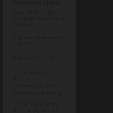
Pengolahan Limbah
rpk ikn
menjadi bagian
penting dalam mendukung
sistem ini.
Pengantar ini menjelaskan
fungsi RPK.
Beberapa fungsi utama:
Mengolah limbah
domestik
Mengurangi pencemaran
Mendukung daur ulang
Peran ini sangat penting
dalam menjaga kualitas