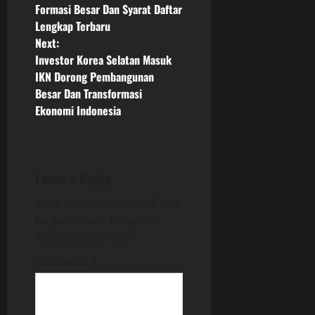
o
Formasi Besar Dan Syarat Daftar
Lengkap Terbaru
s
Next:
Investor Korea Selatan Masuk
t
IKN Dorong Pembangunan
n
Besar Dan Transformasi
Ekonomi Indonesia
a
v
Leave a Reply
i
Your email address will not
g
be published.
Required
fields are marked
*
a
Comment
*
t
i