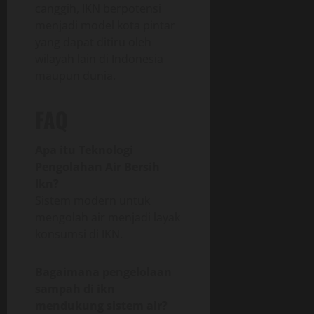
canggih, IKN berpotensi
menjadi model kota pintar
yang dapat ditiru oleh
wilayah lain di Indonesia
maupun dunia.
FAQ
Apa itu Teknologi
Pengolahan Air Bersih
Ikn?
Sistem modern untuk
mengolah air menjadi layak
konsumsi di IKN.
Bagaimana pengelolaan
sampah di ikn
mendukung sistem air?