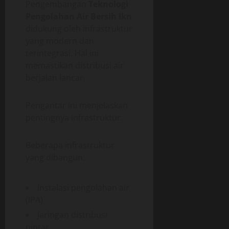
Pengembangan
Teknologi
Pengolahan Air Bersih Ikn
didukung oleh infrastruktur
yang modern dan
terintegrasi. Hal ini
memastikan distribusi air
berjalan lancar.
Pengantar ini menjelaskan
pentingnya infrastruktur.
Beberapa infrastruktur
yang dibangun:
Instalasi pengolahan air
(IPA)
Jaringan distribusi
pintar