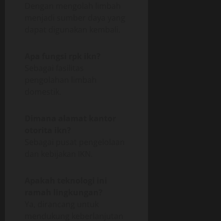
Dengan mengolah limbah
menjadi sumber daya yang
dapat digunakan kembali.
Apa fungsi rpk ikn?
Sebagai fasilitas
pengolahan limbah
domestik.
Dimana alamat kantor
otorita ikn?
Sebagai pusat pengelolaan
dan kebijakan IKN.
Apakah teknologi ini
ramah lingkungan?
Ya, dirancang untuk
mendukung keberlanjutan