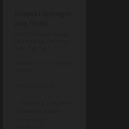
Dampak Lingkungan
yang Positif
Selain manfaat langsung,
sistem ini juga berdampak
pada lingkungan.
Pengantar ini menjelaskan
dampak.
Beberapa dampak:
Mengurangi pencemaran
Menjaga ekosistem
Mendukung
keberlanjutan