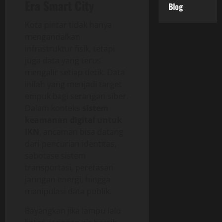
Era Smart City
Blog
Kota pintar tidak hanya
mengandalkan
infrastruktur fisik, tetapi
juga data yang terus
mengalir setiap detik. Data
inilah yang menjadi target
empuk bagi serangan siber.
Dalam konteks
sistem
keamanan digital untuk
IKN
, ancaman bisa datang
dari pencurian identitas,
sabotase sistem
transportasi, peretasan
jaringan energi, hingga
manipulasi data publik.
Bayangkan jika lampu lalu