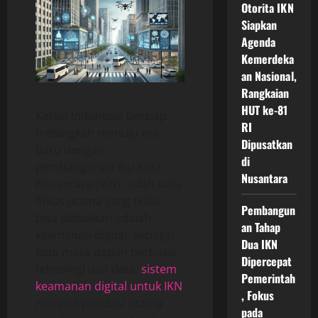
Otorita IKN
Siapkan
Agenda
Kemerdeka
an Nasional,
Rangkaian
HUT ke-81
Ketika Indonesia bersiap
RI
melangkah menuju era
Dipusatkan
baru dengan
di
pembangunan Ibu Kota
Nusantara
Nusantara (IKN), salah satu
fokus utama yang tidak
Pembangun
bisa diabaikan adalah
an Tahap
keamanan digital. Sebagai
Dua IKN
kota masa depan berbasis
Dipercepat
teknologi dan data,
sistem
Pemerintah
keamanan digital untuk IKN
, Fokus
menjadi pondasi utama
pada