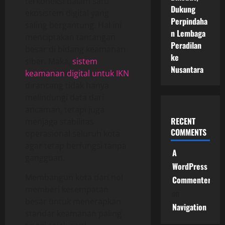
terkoneksi dalam satu
Dukung
ekosistem digital yang
Perpindaha
saling bergantung. Hal ini
n Lembaga
menciptakan tantangan
Peradilan
besar di bidang keamanan
ke
siber. Maka,
sistem
Nusantara
keamanan digital untuk IKN
dirancang tidak hanya
melindungi data dari
ancaman, tetapi juga
RECENT
menjaga stabilitas
COMMENTS
operasional seluruh kota
agar tetap berfungsi tanpa
A
gangguan.
WordPress
Membangun kota dari nol
Commenter
memberi kesempatan
on
besar untuk menerapkan
Navigation
standar keamanan paling