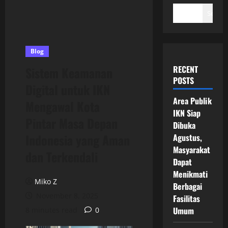
Search
Blog
RECENT
Sistem Keamanan
POSTS
Digital untuk IKN
Area Publik
Mengawal Kota
IKN Siap
Pintar Masa Depan
Dibuka
Indonesia yang Aman
Agustus,
Masyarakat
dan Terkendali
Dapat
Menikmati
Miko Z
Berbagai
November 8, 2025
Fasilitas
Umum
8 minutes read
0