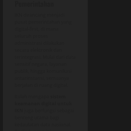
Pemerintahan
IKN dirancang menjadi
pusat pemerintahan yang
digital-first, di mana
seluruh proses
administrasi dilakukan
secara elektronik dan
terintegrasi. Mulai dari data
sensitif negara, layanan
publik, hingga komunikasi
antarinstansi, semuanya
berjalan di ruang digital.
Itulah mengapa
sistem
keamanan digital untuk
IKN
juga berfungsi sebagai
benteng utama bagi
kedaulatan data nasional.