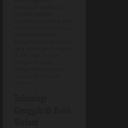
Perlindungan ini
melibatkan kombinasi
teknologi enkripsi,
autentikasi biometrik, serta
sistem audit siber berbasis
kecerdasan buatan.
Dengan fondasi keamanan
yang kokoh, pemerintahan
di IKN dapat berjalan
transparan tanpa
mengorbankan privasi
maupun kerahasiaan
negara.
Teknologi
Canggih di Balik
Sistem