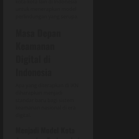
kota-kota lain di Indonesia
untuk menerapkan model
perlindungan yang serupa.
Masa Depan
Keamanan
Digital di
Indonesia
Apa yang diterapkan di IKN
diharapkan menjadi
standar baru bagi sistem
keamanan nasional di era
digital.
Menjadi Model Kota