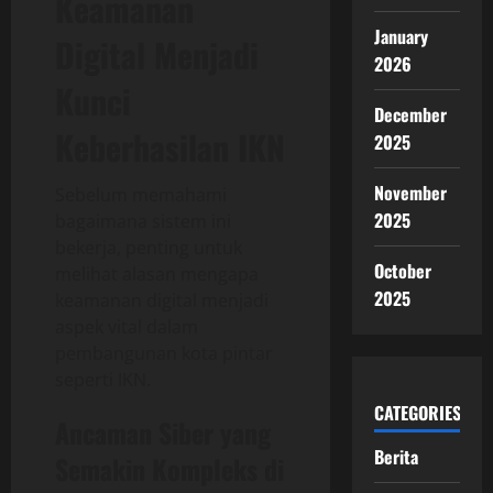
Keamanan
January
Digital Menjadi
2026
Kunci
December
Keberhasilan IKN
2025
November
Sebelum memahami
2025
bagaimana sistem ini
bekerja, penting untuk
October
melihat alasan mengapa
2025
keamanan digital menjadi
aspek vital dalam
pembangunan kota pintar
seperti IKN.
CATEGORIES
Ancaman Siber yang
Berita
Semakin Kompleks di