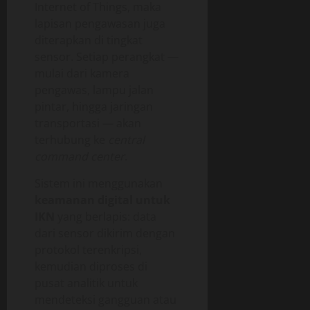
Internet of Things, maka
lapisan pengawasan juga
diterapkan di tingkat
sensor. Setiap perangkat —
mulai dari kamera
pengawas, lampu jalan
pintar, hingga jaringan
transportasi — akan
terhubung ke
central
command center
.
Sistem ini menggunakan
keamanan digital untuk
IKN
yang berlapis: data
dari sensor dikirim dengan
protokol terenkripsi,
kemudian diproses di
pusat analitik untuk
mendeteksi gangguan atau