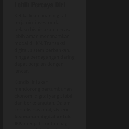
Lebih Percaya Diri
Ketika keamanan digital
terjamin, investor dan
pelaku bisnis akan merasa
lebih aman menanamkan
modal di IKN. Transaksi
digital, sistem perbankan,
hingga perdagangan daring
dapat berjalan dengan
lancar.
Kondisi ini akan
mendorong pertumbuhan
ekonomi digital yang stabil
dan berkelanjutan. Dalam
konteks nasional,
sistem
keamanan digital untuk
IKN
menjadi contoh bagi