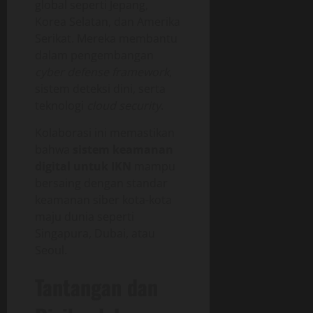
global seperti Jepang,
Korea Selatan, dan Amerika
Serikat. Mereka membantu
dalam pengembangan
cyber defense framework
,
sistem deteksi dini, serta
teknologi
cloud security
.
Kolaborasi ini memastikan
bahwa
sistem keamanan
digital untuk IKN
mampu
bersaing dengan standar
keamanan siber kota-kota
maju dunia seperti
Singapura, Dubai, atau
Seoul.
Tantangan dan