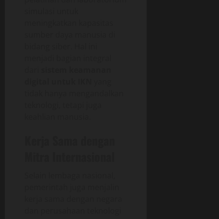
simulasi untuk
meningkatkan kapasitas
sumber daya manusia di
bidang siber. Hal ini
menjadi bagian integral
dari
sistem keamanan
digital untuk IKN
yang
tidak hanya mengandalkan
teknologi, tetapi juga
keahlian manusia.
Kerja Sama dengan
Mitra Internasional
Selain lembaga nasional,
pemerintah juga menjalin
kerja sama dengan negara
dan perusahaan teknologi