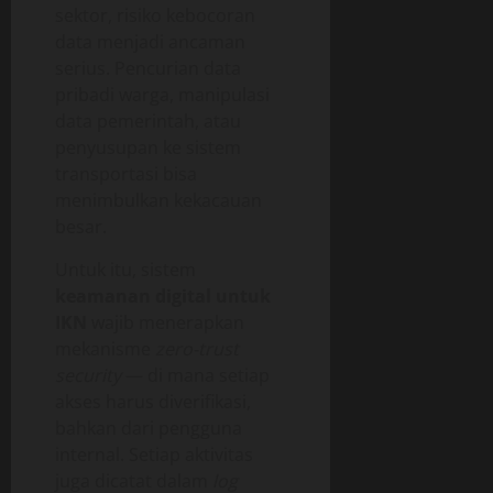
sektor, risiko kebocoran
data menjadi ancaman
serius. Pencurian data
pribadi warga, manipulasi
data pemerintah, atau
penyusupan ke sistem
transportasi bisa
menimbulkan kekacauan
besar.
Untuk itu, sistem
keamanan digital untuk
IKN
wajib menerapkan
mekanisme
zero-trust
security
— di mana setiap
akses harus diverifikasi,
bahkan dari pengguna
internal. Setiap aktivitas
juga dicatat dalam
log