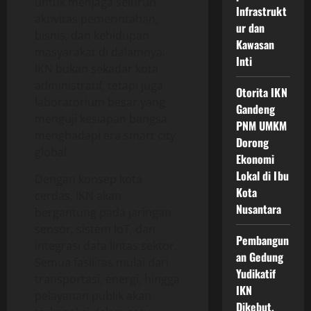
untuk menjaga seluruh
Infrastrukt
aktivitas pemerintahan,
ur dan
bisnis, dan kehidupan
Kawasan
masyarakat di dalamnya.
Inti
IKN bukan sekadar kota
administratif, tetapi juga
Otorita IKN
laboratorium besar yang
Gandeng
menguji kesiapan bangsa
PNM UMKM
menghadapi era smart city
Dorong
global.
Ekonomi
Lokal di Ibu
Dengan konsep kota
Kota
cerdas, IKN akan
Nusantara
bergantung pada jaringan
sensor, sistem IoT, dan
Pembangun
integrasi data lintas sektor.
an Gedung
Semua fasilitas mulai dari
Yudikatif
transportasi, energi, hingga
IKN
pelayanan publik akan
Dikebut,