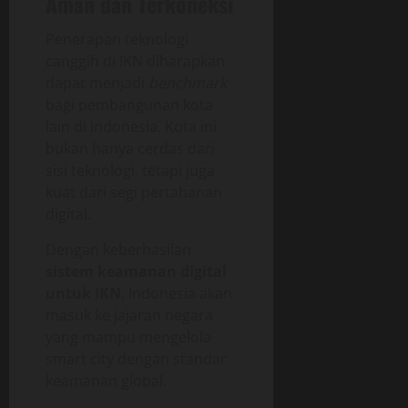
Aman dan Terkoneksi
Penerapan teknologi
canggih di IKN diharapkan
dapat menjadi
benchmark
bagi pembangunan kota
lain di Indonesia. Kota ini
bukan hanya cerdas dari
sisi teknologi, tetapi juga
kuat dari segi pertahanan
digital.
Dengan keberhasilan
sistem keamanan digital
untuk IKN
, Indonesia akan
masuk ke jajaran negara
yang mampu mengelola
smart city dengan standar
keamanan global.