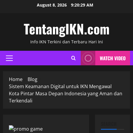
Skip
August 8, 2026
9:20:30 AM
to
content
TentangIKN.com
Info IKN Terkini dan Terbaru Hari Ini
WATCH VIDEO
Primary
Menu
Home
Blog
Sistem Keamanan Digital untuk IKN Mengawal
Kota Pintar Masa Depan Indonesia yang Aman dan
Terkendali
SEARCH