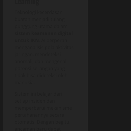
Learning
Teknologi kecerdasan
buatan menjadi tulang
punggung utama dalam
sistem keamanan digital
untuk IKN
. AI berperan
menganalisis pola aktivitas
jaringan, mendeteksi
anomali, dan mengenali
potensi serangan yang
tidak bisa dideteksi oleh
manusia.
Sistem ini belajar dari
setiap insiden dan
memperbarui mekanisme
pertahanannya secara
otomatis. Dengan begitu,
ancaman baru dapat