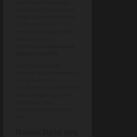
sistem publik terganggu.
Lampu jalan, transportasi,
hingga layanan kesehatan
digital semuanya
beroperasi dengan aman
berkat lapisan
perlindungan
keamanan
digital untuk IKN
.
Sistem pengawasan
berbasis AI juga membantu
aparat keamanan
mendeteksi kejahatan lebih
cepat, mengurangi risiko
kecelakaan, dan
memperkuat ketertiban
kota.
Ekonomi Digital yang