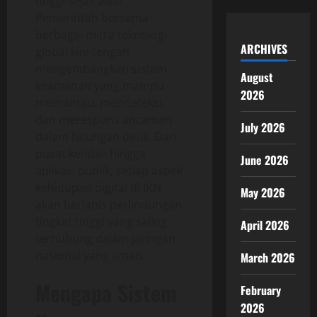
tinggi sejak awal.
Pemerintah bersama
berbagai mitra teknologi
ARCHIVES
global kini tengah
mengembangkan sistem
August
keamanan yang mampu
2026
memantau, mendeteksi,
dan merespons ancaman
July 2026
dalam hitungan detik. Dari
pusat kendali hingga
June 2026
aplikasi publik, setiap aspek
kehidupan digital di IKN
May 2026
akan berlapis perlindungan
tingkat tinggi yang saling
April 2026
terhubung dalam jaringan
nasional yang aman.
March 2026
Mengapa Sistem
February
2026