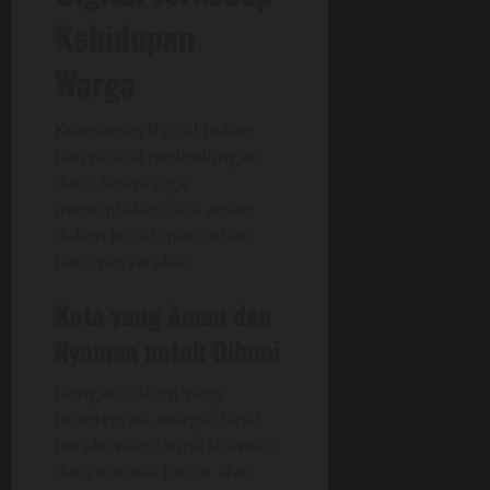
Kehidupan
Warga
Keamanan digital bukan
hanya soal perlindungan
data, tetapi juga
menciptakan rasa aman
dalam kehidupan sehari-
hari masyarakat.
Kota yang Aman dan
Nyaman untuk Dihuni
Dengan sistem yang
terintegrasi, warga dapat
beraktivitas tanpa khawatir
data mereka bocor atau