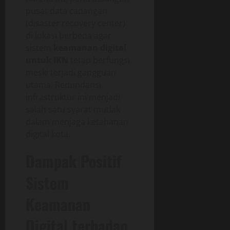
pusat data cadangan
(disaster recovery center)
di lokasi berbeda agar
sistem
keamanan digital
untuk IKN
tetap berfungsi
meski terjadi gangguan
utama. Redundansi
infrastruktur ini menjadi
salah satu syarat mutlak
dalam menjaga ketahanan
digital kota.
Dampak Positif
Sistem
Keamanan
Digital terhadap