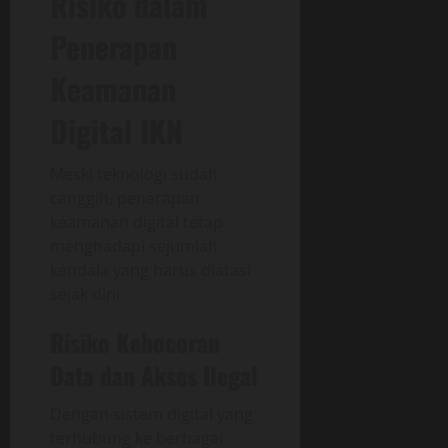
Risiko dalam
Penerapan
Keamanan
Digital IKN
Meski teknologi sudah
canggih, penerapan
keamanan digital tetap
menghadapi sejumlah
kendala yang harus diatasi
sejak dini.
Risiko Kebocoran
Data dan Akses Ilegal
Dengan sistem digital yang
terhubung ke berbagai