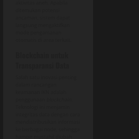
aktivitas aneh. Apabila
ditemukan potensi
ancaman, sistem dapat
langsung mengaktifkan
mode pengamanan
otomatis di area terkait.
Blockchain untuk
Transparansi Data
Salah satu inovasi penting
dalam rancangan
keamanan IKN adalah
penggunaan
blockchain
.
Teknologi ini menjamin
integritas data dengan cara
mendistribusikan informasi
ke berbagai node, sehingga
hampir mustahil diubah