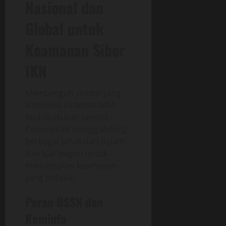
Nasional dan
Global untuk
Keamanan Siber
IKN
Membangun sistem yang
kompleks ini tentu tidak
bisa dilakukan sendiri.
Pemerintah menggandeng
berbagai pihak dari dalam
dan luar negeri untuk
menciptakan keamanan
yang holistik.
Peran BSSN dan
Kominfo