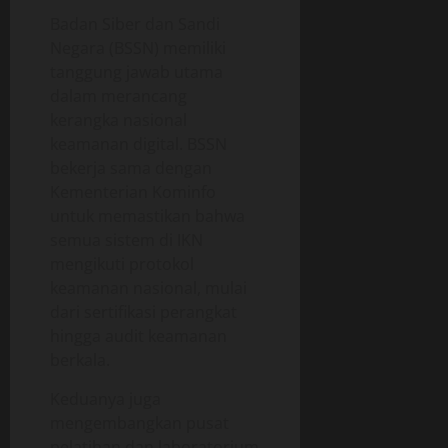
Badan Siber dan Sandi
Negara (BSSN) memiliki
tanggung jawab utama
dalam merancang
kerangka nasional
keamanan digital. BSSN
bekerja sama dengan
Kementerian Kominfo
untuk memastikan bahwa
semua sistem di IKN
mengikuti protokol
keamanan nasional, mulai
dari sertifikasi perangkat
hingga audit keamanan
berkala.
Keduanya juga
mengembangkan pusat
pelatihan dan laboratorium