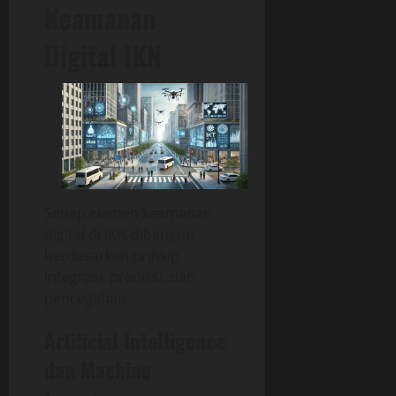
Keamanan
Digital IKN
Setiap elemen keamanan
digital di IKN dibangun
berdasarkan prinsip
integrasi, prediksi, dan
pencegahan.
Artificial Intelligence
dan Machine