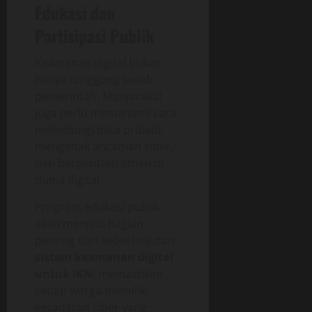
Edukasi dan
Partisipasi Publik
Keamanan digital bukan
hanya tanggung jawab
pemerintah. Masyarakat
juga perlu memahami cara
melindungi data pribadi,
mengenali ancaman siber,
dan berperilaku aman di
dunia digital.
Program edukasi publik
akan menjadi bagian
penting dari keberlanjutan
sistem keamanan digital
untuk IKN
, memastikan
setiap warga memiliki
kesadaran siber yang