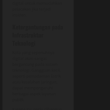
digital untuk memudahkan
pelacakan jika terjadi
insiden.
Ketergantungan pada
Infrastruktur
Teknologi
Kota yang sepenuhnya
digital akan sangat
bergantung pada sistem
teknologi. Gangguan kecil,
seperti pemadaman listrik
atau kesalahan jaringan,
dapat mempengaruhi
berbagai aspek layanan
publik.
Karena itu, perlu dibangun