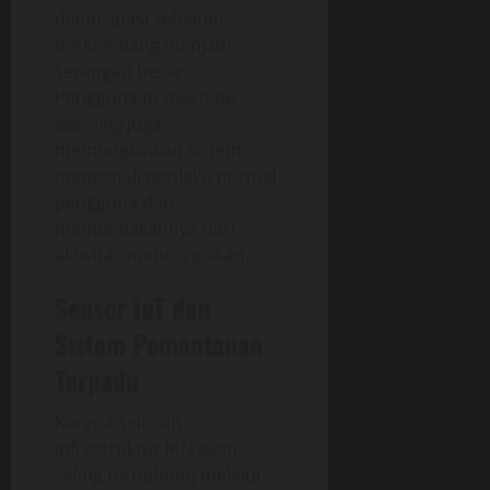
diantisipasi sebelum
berkembang menjadi
serangan besar.
Penggunaan
machine
learning
juga
memungkinkan sistem
mengenali perilaku normal
pengguna dan
membedakannya dari
aktivitas mencurigakan.
Sensor IoT dan
Sistem Pemantauan
Terpadu
Karena seluruh
infrastruktur IKN akan
saling terhubung melalui