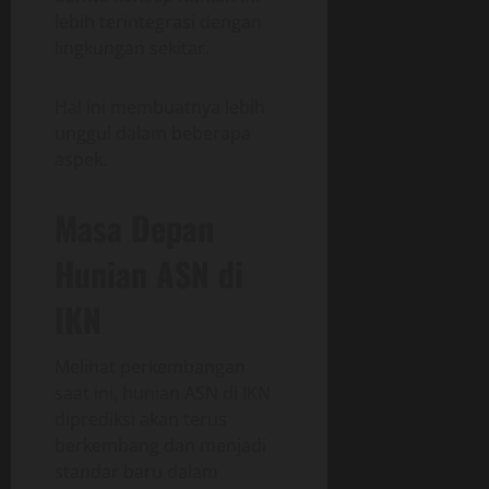
lebih terintegrasi dengan
lingkungan sekitar.
Hal ini membuatnya lebih
unggul dalam beberapa
aspek.
Masa Depan
Hunian ASN di
IKN
Melihat perkembangan
saat ini, hunian ASN di IKN
diprediksi akan terus
berkembang dan menjadi
standar baru dalam