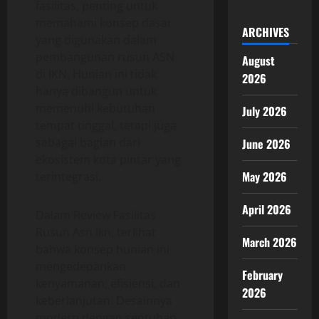
fasilitas, penting untuk
memahami konsep dasar
ARCHIVES
yang digunakan dalam
pembangunan rusun ASN
August
di IKN. Hunian ini tidak
2026
hanya dibangun untuk
memenuhi kebutuhan
July 2026
tempat tinggal, tetapi juga
sebagai bagian dari
June 2026
ekosistem kota pintar yang
May 2026
terintegrasi.
April 2026
Dalam Review Fasilitas
Rusun Asn Ikn, terlihat
March 2026
bahwa konsep hunian ini
mengedepankan
February
kenyamanan, efisiensi, dan
2026
keberlanjutan. Desainnya
modern dengan sentuhan