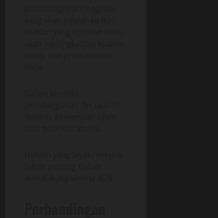
positif bagi para pegawai
yang akan pindah ke IKN.
Hunian yang nyaman tentu
akan meningkatkan kualitas
hidup dan produktivitas
kerja.
Dalam konteks
pembangunan ikn saat ini
,
fasilitas ini menjadi salah
satu prioritas utama.
Hunian yang layak menjadi
faktor penting dalam
mendukung kinerja ASN.
Perbandingan