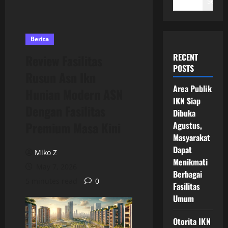
Search
Berita
RECENT
Review Fasilitas
POSTS
Rusun Asn Ikn
Area Publik
Hunian Modern ASN
IKN Siap
Dengan Fasilitas
Dibuka
Premium Masa Kini
Agustus,
Masyarakat
Dapat
Miko Z
Menikmati
May 7, 2026
Berbagai
5 minutes read
0
Fasilitas
Umum
Otorita IKN