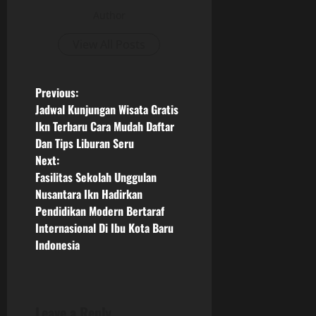
Author
View All Posts
P
Previous:
Jadwal Kunjungan Wisata Gratis
o
Ikn Terbaru Cara Mudah Daftar
Dan Tips Liburan Seru
s
Next:
Fasilitas Sekolah Unggulan
t
Nusantara Ikn Hadirkan
n
Pendidikan Modern Bertaraf
Internasional Di Ibu Kota Baru
a
Indonesia
v
i
Leave a Reply