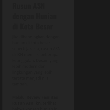
Rusun ASN
dengan Hunian
di Kota Besar
Jika dibandingkan dengan
hunian di kota besar
seperti Jakarta, rusun ASN
di IKN memiliki beberapa
keunggulan. Desain yang
lebih modern dan
lingkungan yang lebih
tertata menjadi nilai
tambah.
Melalui
Review Fasilitas
Rusun Asn Ikn
, terlihat
bahwa konsep hunian ini