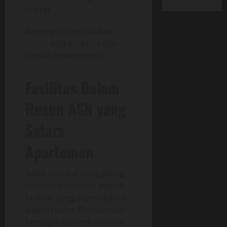
energi
Konsep ini menjadikan
rusun ASN berbeda dari
hunian konvensional.
Fasilitas Dalam
Rusun ASN yang
Setara
Apartemen
Salah satu hal yang paling
menarik perhatian adalah
fasilitas yang disediakan di
dalam rusun. Berdasarkan
berbagai sumber, fasilitas