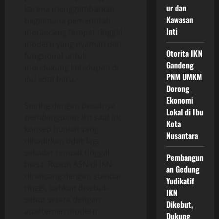
ur dan
karena menggambarkan
Kawasan
bagaimana pemerintah
Inti
merancang tempat tinggal
modern yang nyaman dan
Otorita IKN
fungsional untuk
Gandeng
mendukung kehidupan di
PNM UMKM
ibu kota baru.
Dorong
Ekonomi
Seiring dengan pesatnya
Lokal di Ibu
pembangunan ikn saat ini
,
Kota
konsep hunian yang
Nusantara
dihadirkan tidak lagi
sekadar tempat tinggal
Pembangun
biasa. Rusun ASN di IKN
an Gedung
dirancang dengan standar
Yudikatif
tinggi, bahkan disebut-
IKN
sebut setara dengan
Dikebut,
apartemen modern.
Dukung