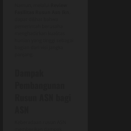
Namun, melalui
Review
Fasilitas Rusun Asn Ikn
,
dapat dilihat bahwa
pemerintah berusaha
menghadirkan kualitas
hunian yang tinggi sebagai
bagian dari visi jangka
panjang.
Dampak
Pembangunan
Rusun ASN bagi
ASN
Keberadaan rusun ASN
memberikan dampak