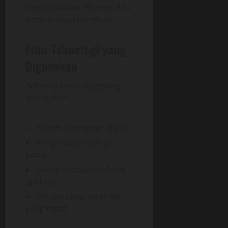
meningkatkan efisiensi dan
kenyamanan penghuni.
Fitur Teknologi yang
Digunakan
Beberapa teknologi yang
diterapkan:
Sistem keamanan digital
Pengelolaan energi
pintar
Akses layanan berbasis
aplikasi
Infrastruktur internet
yang cepat