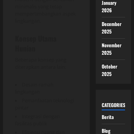
January
minimalis yang tetap
2026
mempertimbangkan aspek
lingkungan.
December
2025
Konsep Utama
November
Hunian
2025
Beberapa konsep yang
October
diterapkan antara lain:
2025
Desain ramah
lingkungan
Pemanfaatan teknologi
CATEGORIES
pintar
Integrasi dengan
Berita
fasilitas publik
Blog
Efisiensi ruang dan