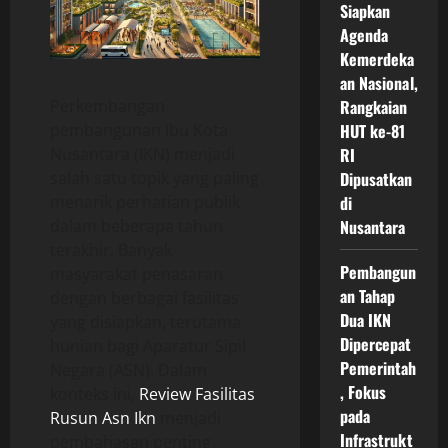
Siapkan
Agenda
Kemerdeka
an Nasional,
Perkembangan
Rangkaian
pembangunan Ibu Kota
HUT ke-81
Nusantara (IKN) menjadi
RI
salah satu topik yang paling
Dipusatkan
menarik perhatian publik
di
dalam beberapa tahun
Nusantara
terakhir. Banyak
Pembangun
masyarakat penasaran
an Tahap
dengan berbagai fasilitas
Dua IKN
yang disiapkan, terutama
Dipercepat
hunian bagi Aparatur Sipil
Pemerintah
Negara (ASN). Dalam
, Fokus
konteks ini,
Review Fasilitas
pada
Rusun Asn Ikn
menjadi
Infrastrukt
pembahasan penting