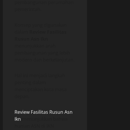
pembangunan perumahan
pemerintah.
Konsep yang digunakan
dalam
Review Fasilitas
Rusun Asn Ikn
menunjukkan arah
pembangunan yang lebih
modern dan berkelanjutan.
Hal ini menjadi langkah
penting dalam
menciptakan kota masa
depan.
Review Fasilitas Rusun Asn
Ikn
menunjukkan bahwa
hunian ASN di IKN