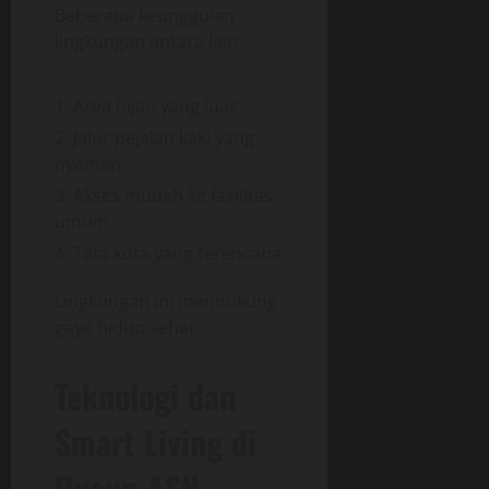
Beberapa keunggulan
lingkungan antara lain:
Area hijau yang luas
Jalur pejalan kaki yang
nyaman
Akses mudah ke fasilitas
umum
Tata kota yang terencana
Lingkungan ini mendukung
gaya hidup sehat.
Teknologi dan
Smart Living di
Rusun ASN