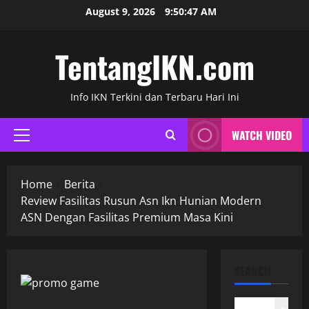
Skip
August 9, 2026
9:50:48 AM
to
content
TentangIKN.com
Info IKN Terkini dan Terbaru Hari Ini
WATCH VIDEO
Primary
Menu
Home
Berita
Review Fasilitas Rusun Asn Ikn Hunian Modern
ASN Dengan Fasilitas Premium Masa Kini
SEARCH