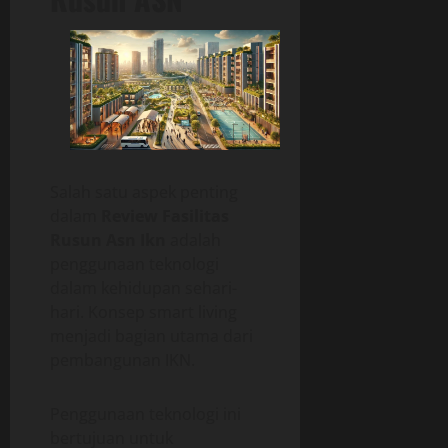
Salah satu aspek penting
dalam
Review Fasilitas
Rusun Asn Ikn
adalah
penggunaan teknologi
dalam kehidupan sehari-
hari. Konsep smart living
menjadi bagian utama dari
pembangunan IKN.
Penggunaan teknologi ini
bertujuan untuk