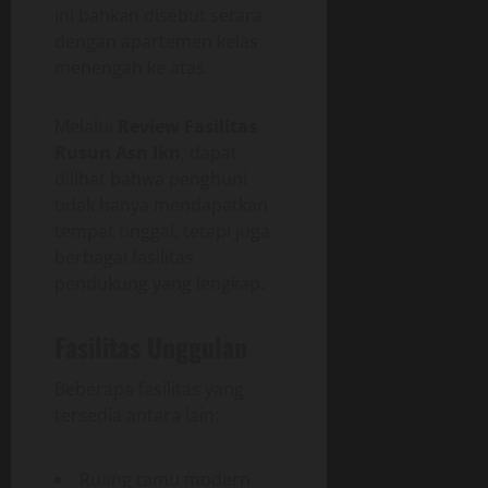
ini bahkan disebut setara
dengan apartemen kelas
menengah ke atas.
Melalui
Review Fasilitas
Rusun Asn Ikn
, dapat
dilihat bahwa penghuni
tidak hanya mendapatkan
tempat tinggal, tetapi juga
berbagai fasilitas
pendukung yang lengkap.
Fasilitas Unggulan
Beberapa fasilitas yang
tersedia antara lain:
Ruang tamu modern