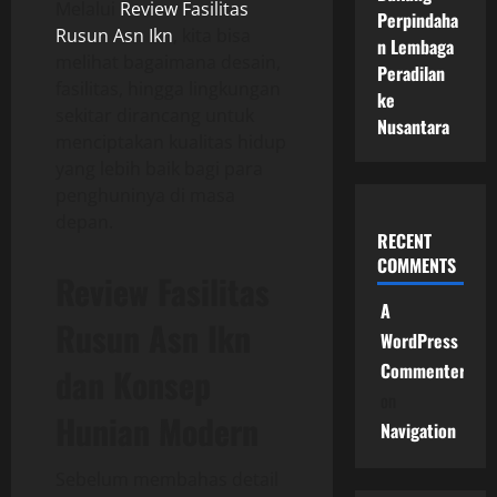
Melalui
Review Fasilitas
Perpindaha
Rusun Asn Ikn
, kita bisa
n Lembaga
melihat bagaimana desain,
Peradilan
fasilitas, hingga lingkungan
ke
sekitar dirancang untuk
Nusantara
menciptakan kualitas hidup
yang lebih baik bagi para
penghuninya di masa
depan.
RECENT
COMMENTS
Review Fasilitas
A
Rusun Asn Ikn
WordPress
Commenter
dan Konsep
on
Hunian Modern
Navigation
Sebelum membahas detail