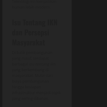
Teknologi ini menjadikan
hunian lebih modern.
Isu Tentang IKN
dan Persepsi
Masyarakat
Di balik pembangunan
yang masif, terdapat
berbagai
isu tentang ikn
yang berkembang di
masyarakat. Mulai dari
biaya pembangunan
hingga kesiapan
infrastruktur menjadi topik
yang sering dibahas.