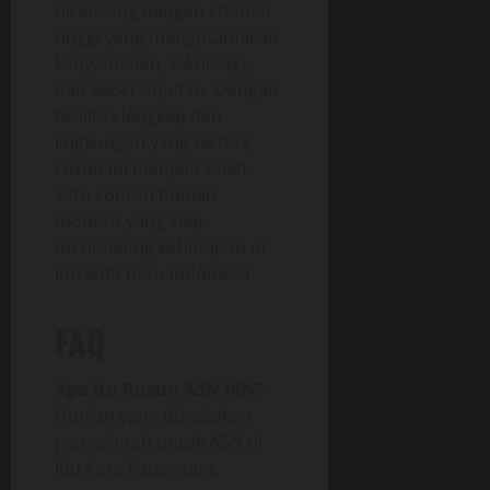
dirancang dengan standar
tinggi yang mengutamakan
kenyamanan, teknologi,
dan keberlanjutan. Dengan
fasilitas lengkap dan
lingkungan yang tertata,
rusun ini menjadi salah
satu contoh hunian
modern yang siap
mendukung kehidupan di
ibu kota baru Indonesia.
FAQ
Apa itu Rusun ASN IKN?
Hunian yang disediakan
pemerintah untuk ASN di
Ibu Kota Nusantara.