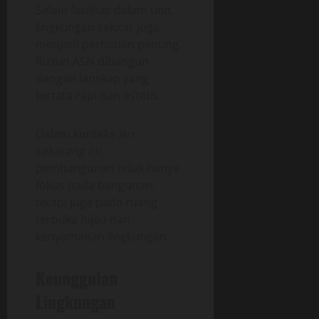
Selain fasilitas dalam unit,
lingkungan sekitar juga
menjadi perhatian penting.
Rusun ASN dibangun
dengan lanskap yang
tertata rapi dan estetis.
Dalam konteks
ikn
sekarang ini
,
pembangunan tidak hanya
fokus pada bangunan,
tetapi juga pada ruang
terbuka hijau dan
kenyamanan lingkungan.
Keunggulan
Lingkungan