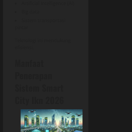
Artificial Intelligence (AI)
Big data
Sistem transportasi
pintar
Teknologi ini mendukung
efisiensi.
Manfaat
Penerapan
Sistem Smart
City Ikn 2026