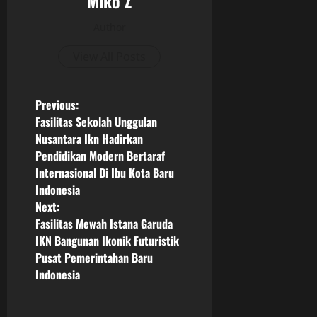
Miko Z
Author
View All Posts
P
Previous:
Fasilitas Sekolah Unggulan
o
Nusantara Ikn Hadirkan
Pendidikan Modern Bertaraf
s
Internasional Di Ibu Kota Baru
Indonesia
t
Next:
n
Fasilitas Mewah Istana Garuda
IKN Bangunan Ikonik Futuristik
a
Pusat Pemerintahan Baru
Indonesia
v