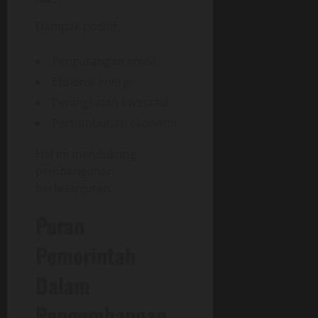
Dampak positif:
Pengurangan emisi
Efisiensi energi
Peningkatan investasi
Pertumbuhan ekonomi
Hal ini mendukung
pembangunan
berkelanjutan.
Peran
Pemerintah
Dalam
Pengembangan