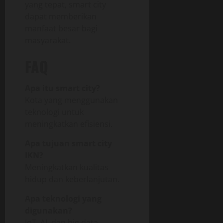
yang tepat, smart city
dapat memberikan
manfaat besar bagi
masyarakat.
FAQ
Apa itu smart city?
Kota yang menggunakan
teknologi untuk
meningkatkan efisiensi.
Apa tujuan smart city
IKN?
Meningkatkan kualitas
hidup dan keberlanjutan.
Apa teknologi yang
digunakan?
IoT, AI, dan big data.