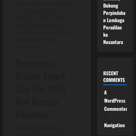
dirancang untuk menjadi
Dukung
contoh bagaimana
Perpindaha
integrasi sistem digital
n Lembaga
dapat meningkatkan
Peradilan
kualitas hidup masyarakat
ke
sekaligus menjaga
Nusantara
lingkungan.
Penerapan
Sistem Smart
RECENT
COMMENTS
City Ikn 2026
A
Dan Konsep
WordPress
Commenter
Dasarnya
on
Navigation
Sebelum membahas
implementasi, penting