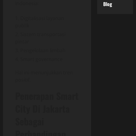
Indonesia:
Blog
Digitalisasi layanan
publik
Sistem transportasi
pintar
Pengelolaan limbah
Smart governance
Hal ini menunjukkan tren
positif.
Penerapan Smart
City Di Jakarta
Sebagai
Perbandingan