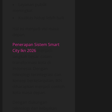
Layanan publik
meningkat
Kualitas hidup lebih baik
Hal ini menjadi visi masa
depan.
Penerapan Sistem Smart
City Ikn 2026
menjadi
langkah besar dalam
transformasi kota di
Indonesia. Dengan
teknologi terintegrasi dan
konsep berkelanjutan, IKN
diharapkan menjadi contoh
kota masa depan.
Dengan dukungan
teknologi dan kebijakan