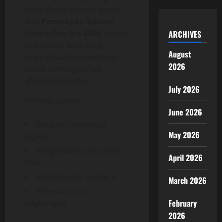
memahami konsep dasar
dari
Penerapan Sistem
Smart City Ikn 2026
. Smart
ARCHIVES
city adalah kota yang
August
memanfaatkan teknologi
2026
untuk meningkatkan
efisiensi layanan.
July 2026
Konsep utama:
June 2026
Integrasi teknologi
May 2026
digital
Pengelolaan data real-
April 2026
time
Infrastruktur modern
March 2026
Keberlanjutan
February
lingkungan
2026