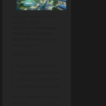
Sebelum menyimpulkan,
penting melihat
manfaatnya.
Penerapan
Sistem Smart City Ikn
2026
memberikan banyak
keuntungan.
Manfaat utama:
Efisiensi layanan publik
Pengurangan kemacetan
Lingkungan lebih bersih
Kualitas hidup meningkat
Hal ini membuat kota lebih
nyaman.