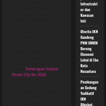
Nusantara sebagai kota
Infrastrukt
masa depan. Konsep ini
ur dan
tidak hanya berfokus pada
Kawasan
teknologi, tetapi juga pada
Inti
efisiensi, keberlanjutan,
dan kenyamanan hidup
Otorita IKN
masyarakat.
Gandeng
PNM UMKM
Dalam beberapa tahun
Dorong
terakhir, konsep smart city
Ekonomi
mulai diterapkan di
Lokal di Ibu
berbagai kota besar,
Kota
namun
Penerapan Sistem
Nusantara
Smart City Ikn 2026
menawarkan pendekatan
Pembangun
yang lebih menyeluruh
an Gedung
sejak tahap perencanaan.
Yudikatif
Dengan memanfaatkan
IKN
teknologi canggih, kota ini
Dikebut,