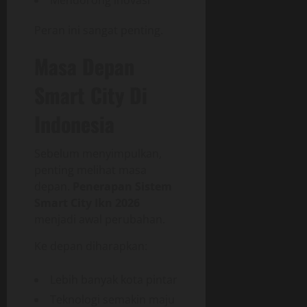
Peran ini sangat penting.
Masa Depan
Smart City Di
Indonesia
Sebelum menyimpulkan,
penting melihat masa
depan.
Penerapan Sistem
Smart City Ikn 2026
menjadi awal perubahan.
Ke depan diharapkan:
Lebih banyak kota pintar
Teknologi semakin maju