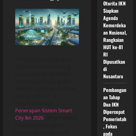
Otorita IKN
Siapkan
Agenda
Kemerdeka
an Nasional,
Rangkaian
HUT ke-81
RI
Perkembangan teknologi
Dipusatkan
digital telah mendorong
di
perubahan besar dalam
Nusantara
cara kota dirancang dan
dikelola. Salah satu proyek
Pembangun
paling ambisius di
an Tahap
Indonesia adalah
Dua IKN
Penerapan Sistem Smart
Dipercepat
City Ikn 2026
, yang menjadi
Pemerintah
fondasi utama dalam
, Fokus
pembangunan Ibu Kota
pada