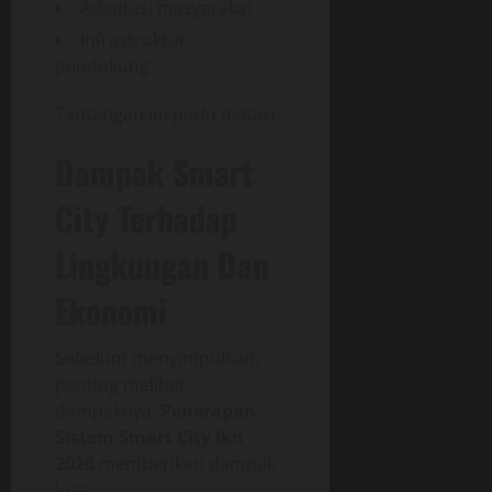
Adaptasi masyarakat
Infrastruktur
pendukung
Tantangan ini perlu diatasi.
Dampak Smart
City Terhadap
Lingkungan Dan
Ekonomi
Sebelum menyimpulkan,
penting melihat
dampaknya.
Penerapan
Sistem Smart City Ikn
2026
memberikan dampak
luas.