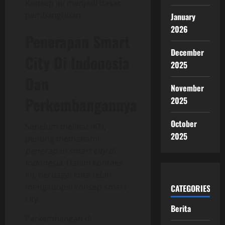
Konsep ini menjadi dasar
pembangunan.
January
2026
Penerapan Smart
December
City Di Indonesia
2025
Dan
November
Perkembangannya
2025
October
Sebelum melihat IKN,
2025
penting memahami
penerapan smart city di
indonesia
. Dalam konteks
ini, berbagai kota telah
mengadopsi konsep smart
CATEGORIES
city.
Berita
Perkembangan di