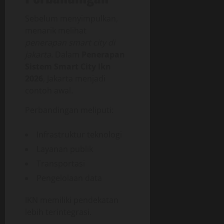
Sebelum menyimpulkan,
menarik melihat
penerapan smart city di
jakarta
. Dalam
Penerapan
Sistem Smart City Ikn
2026
, Jakarta menjadi
contoh awal.
Perbandingan meliputi:
Infrastruktur teknologi
Layanan publik
Transportasi
Pengelolaan data
IKN memiliki pendekatan
lebih terintegrasi.