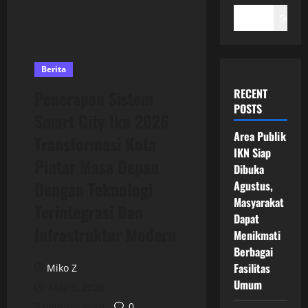
Search
Berita
RECENT
Penerapan Sistem
POSTS
Smart City Ikn 2026
Area Publik
Transformasi Kota
IKN Siap
Pintar Masa Depan
Dibuka
Dengan Teknologi
Agustus,
Masyarakat
Terintegrasi Dan
Dapat
Infrastruktur Modern
Menikmati
Berbagai
Fasilitas
Miko Z
Umum
May 9, 2026
3 minutes read
0