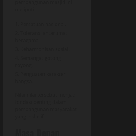
pembangunan masjid ini
meliputi:
Persatuan nasional.
Toleransi antarumat
beragama.
Keharmonisan sosial.
Semangat gotong
royong.
Penguatan karakter
bangsa.
Nilai-nilai tersebut menjadi
fondasi penting dalam
pembangunan masyarakat
yang inklusif.
Masa Depan