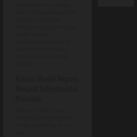
memiliki peran strategis.
Selain melayani kebutuhan
ibadah masyarakat,
bangunan ini juga menjadi
simbol bahwa
pembangunan nasional
tetap memperhatikan
aspek nilai dan budaya
bangsa.
Alasan Masjid Negara
Menjadi Infrastruktur
Prioritas
Beberapa faktor yang
membuat pembangunan
masjid ini penting antara
lain: