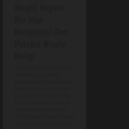
Masjid Negara
Ikn Siap
Beroperasi Dan
Potensi Wisata
Religi
Keindahan desain dan nilai
simbolis yang dimiliki
bangunan ini membuatnya
berpotensi menjadi salah
satu destinasi wisata religi
baru di Indonesia. Banyak
wisatawan yang tertarik
mengunjungi masjid-masjid
ikonik karena memiliki nilai