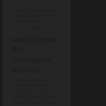
Efek positif tersebut dapat
dirasakan dalam jangka
panjang seiring
berkembangnya IKN.
Simbol Harmoni
Dan
Keberagaman
Indonesia
Indonesia dikenal sebagai
negara yang memiliki
keberagaman agama,
budaya, dan suku bangsa.
Kehadiran Masjid Negara di