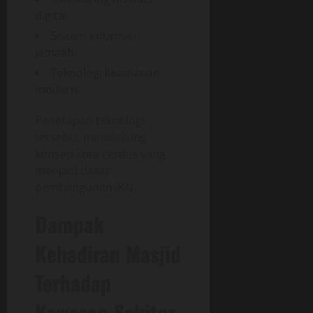
digital.
Sistem informasi
jamaah.
Teknologi keamanan
modern.
Penerapan teknologi
tersebut mendukung
konsep kota cerdas yang
menjadi dasar
pembangunan IKN.
Dampak
Kehadiran Masjid
Terhadap
Kawasan Sekitar