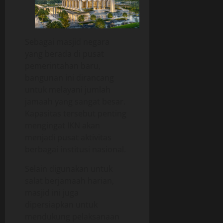
Sebagai masjid negara
yang berada di pusat
pemerintahan baru,
bangunan ini dirancang
untuk melayani jumlah
jamaah yang sangat besar.
Kapasitas tersebut penting
mengingat IKN akan
menjadi pusat aktivitas
berbagai institusi nasional.
Selain digunakan untuk
salat berjamaah harian,
masjid ini juga
dipersiapkan untuk
mendukung pelaksanaan