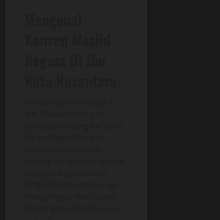
Mengenal
Konsep Masjid
Negara Di Ibu
Kota Nusantara
Pembangunan masjid di
IKN dilakukan dengan
pendekatan yang berbeda
dibandingkan banyak
masjid konvensional.
Konsep yang diusung tidak
hanya mengutamakan
fungsi ibadah, tetapi juga
mengintegrasikan aspek
lingkungan, teknologi, dan
budaya.