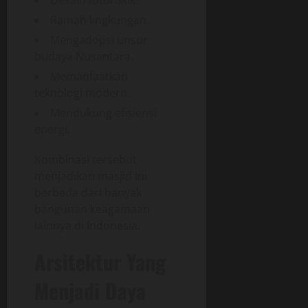
Ramah lingkungan.
Mengadopsi unsur
budaya Nusantara.
Memanfaatkan
teknologi modern.
Mendukung efisiensi
energi.
Kombinasi tersebut
menjadikan masjid ini
berbeda dari banyak
bangunan keagamaan
lainnya di Indonesia.
Arsitektur Yang
Menjadi Daya