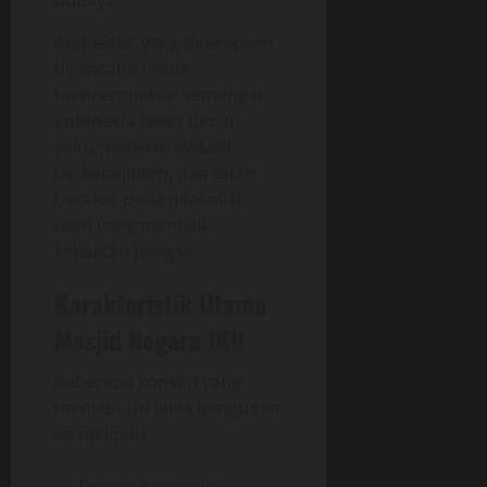
Arsitektur yang diterapkan
dirancang untuk
mencerminkan semangat
Indonesia masa depan,
yaitu modern, inklusif,
berkelanjutan, dan tetap
berakar pada nilai-nilai
lokal yang menjadi
kekuatan bangsa.
Karakteristik Utama
Masjid Negara IKN
Beberapa konsep yang
menjadi ciri khas bangunan
ini meliputi:
Desain futuristik.