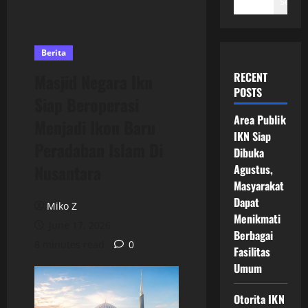
Search
Berita
RECENT
Masjid Negara Ikn
POSTS
Siap Beroperasi
Area Publik
Menjadi Ikon Baru
IKN Siap
Peradaban Islam Di
Dibuka
Nusantara
Agustus,
Masyarakat
Dapat
Miko Z
Menikmati
June 17, 2026
Berbagai
8 minutes read
0
Fasilitas
Umum
Otorita IKN