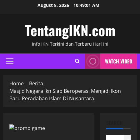
Skip
August 8, 2026
10:49:02 AM
to
content
TentangIKN.com
Info IKN Terkini dan Terbaru Hari Ini
WATCH VIDEO
Primary
Menu
Home
Berita
Masjid Negara Ikn Siap Beroperasi Menjadi Ikon
Baru Peradaban Islam Di Nusantara
SEARCH