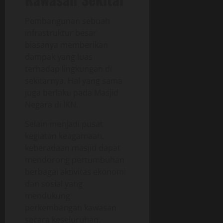
Pembangunan sebuah
infrastruktur besar
biasanya memberikan
dampak yang luas
terhadap lingkungan di
sekitarnya. Hal yang sama
juga berlaku pada Masjid
Negara di IKN.
Selain menjadi pusat
kegiatan keagamaan,
keberadaan masjid dapat
mendorong pertumbuhan
berbagai aktivitas ekonomi
dan sosial yang
mendukung
perkembangan kawasan
secara keseluruhan.