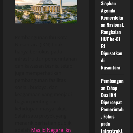
Siapkan
Agenda
Kemerdeka
an Nasional,
Rangkaian
Pembangunan Ibu Kota
HUT ke-81
Nusantara (IKN) tidak
RI
hanya berfokus pada
Dipusatkan
infrastruktur pemerintahan
di
dan kawasan bisnis, tetapi
Nusantara
juga memperhatikan
pembangunan fasilitas
Pembangun
sosial, budaya, dan
an Tahap
keagamaan yang menjadi
Dua IKN
bagian penting dari
Dipercepat
kehidupan masyarakat.
Pemerintah
Salah satu proyek yang
, Fokus
menarik perhatian publik
pada
adalah
Masjid Negara Ikn
Infrastrukt