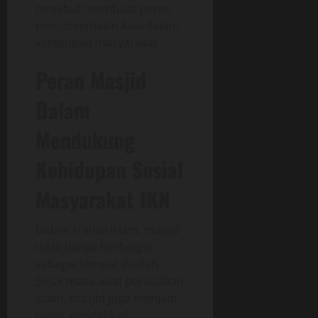
tersebut membuat peran
masjid semakin luas dalam
kehidupan masyarakat.
Peran Masjid
Dalam
Mendukung
Kehidupan Sosial
Masyarakat IKN
Dalam tradisi Islam, masjid
tidak hanya berfungsi
sebagai tempat ibadah.
Sejak masa awal peradaban
Islam, masjid juga menjadi
pusat pendidikan,