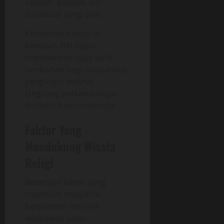
sejarah, budaya, dan
arsitektur yang unik.
Kehadiran masjid di
kawasan IKN dapat
memberikan daya tarik
tambahan bagi masyarakat
yang ingin melihat
langsung perkembangan
ibu kota baru Indonesia.
Faktor Yang
Mendukung Wisata
Religi
Beberapa faktor yang
membuat masjid ini
berpotensi menarik
wisatawan yaitu: