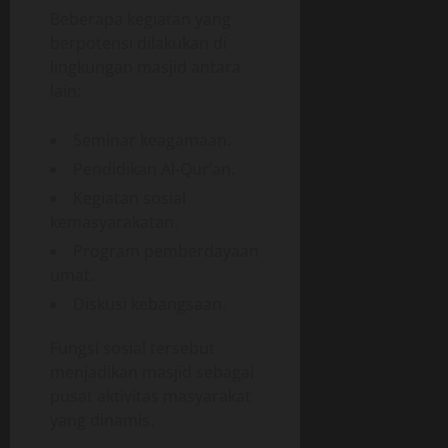
Beberapa kegiatan yang
berpotensi dilakukan di
lingkungan masjid antara
lain:
Seminar keagamaan.
Pendidikan Al-Qur’an.
Kegiatan sosial
kemasyarakatan.
Program pemberdayaan
umat.
Diskusi kebangsaan.
Fungsi sosial tersebut
menjadikan masjid sebagai
pusat aktivitas masyarakat
yang dinamis.