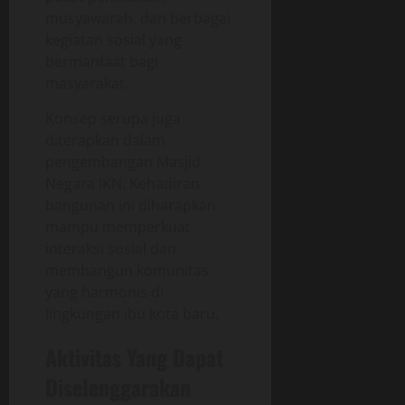
musyawarah, dan berbagai
kegiatan sosial yang
bermanfaat bagi
masyarakat.
Konsep serupa juga
diterapkan dalam
pengembangan Masjid
Negara IKN. Kehadiran
bangunan ini diharapkan
mampu memperkuat
interaksi sosial dan
membangun komunitas
yang harmonis di
lingkungan ibu kota baru.
Aktivitas Yang Dapat
Diselenggarakan