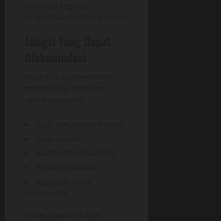
berbagai kegiatan
keagamaan berskala besar.
Fungsi Yang Dapat
Diakomodasi
Masjid ini diproyeksikan
mendukung berbagai
aktivitas seperti:
Salat berjamaah harian.
Salat Jumat.
Idulfitri dan Iduladha.
Kajian keislaman.
Kegiatan sosial
masyarakat.
Keberagaman fungsi