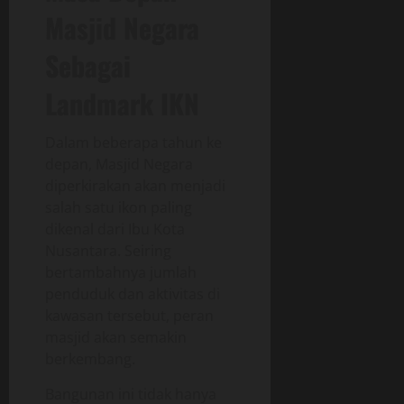
Masjid Negara
Sebagai
Landmark IKN
Dalam beberapa tahun ke
depan, Masjid Negara
diperkirakan akan menjadi
salah satu ikon paling
dikenal dari Ibu Kota
Nusantara. Seiring
bertambahnya jumlah
penduduk dan aktivitas di
kawasan tersebut, peran
masjid akan semakin
berkembang.
Bangunan ini tidak hanya