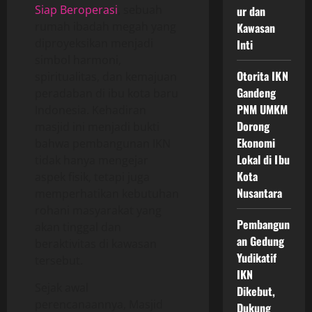
Siap Beroperasi
, sebuah
ur dan
rumah ibadah megah yang
Kawasan
diproyeksikan menjadi
Inti
simbol harmoni,
Otorita IKN
spiritualitas, dan kemajuan
Gandeng
peradaban di ibu kota baru
PNM UMKM
Indonesia. Kehadiran
Dorong
masjid ini menjadi bukti
Ekonomi
bahwa pembangunan IKN
Lokal di Ibu
tidak hanya mengejar
Kota
aspek fisik, tetapi juga
Nusantara
memperhatikan kebutuhan
rohani masyarakat yang
Pembangun
akan tinggal dan
an Gedung
beraktivitas di kawasan
Yudikatif
tersebut.
IKN
Sejak awal
Dikebut,
perencanaannya, Masjid
Dukung