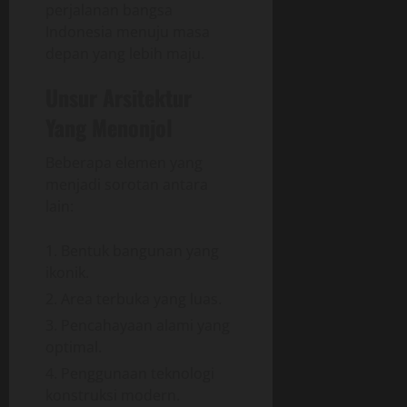
perjalanan bangsa
Indonesia menuju masa
depan yang lebih maju.
Unsur Arsitektur
Yang Menonjol
Beberapa elemen yang
menjadi sorotan antara
lain:
Bentuk bangunan yang
ikonik.
Area terbuka yang luas.
Pencahayaan alami yang
optimal.
Penggunaan teknologi
konstruksi modern.