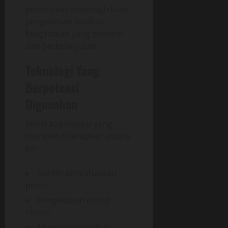
penerapan teknologi dalam
pengelolaan fasilitas
keagamaan yang modern
dan berkelanjutan.
Teknologi Yang
Berpotensi
Digunakan
Beberapa inovasi yang
mungkin diterapkan antara
lain:
Sistem pencahayaan
pintar.
Pengelolaan energi
efisien.
Monitoring fasilitas