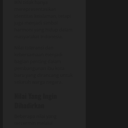
IKN tidak hanya
merepresentasikan
identitas keislaman, tetapi
juga menjadi simbol
harmoni yang hidup dalam
masyarakat Indonesia.
Nilai toleransi dan
kebersamaan menjadi
bagian penting dalam
pembangunan ibu kota
baru yang dirancang untuk
seluruh warga negara.
Nilai Yang Ingin
Dihadirkan
Beberapa nilai yang
tercermin melalui