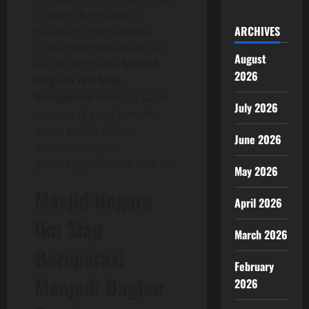
masyarakat nasional
ARCHIVES
maupun internasional.
Tidak mengherankan jika
August
kabar mengenai
Masjid
2026
Negara Ikn Siap
Beroperasi
menjadi salah
July 2026
satu topik yang banyak
dicari publik dalam
June 2026
perkembangan
pembangunan IKN saat ini.
May 2026
Masjid Negara
April 2026
Ikn Siap
March 2026
Beroperasi
February
Menjadi Bagian
2026