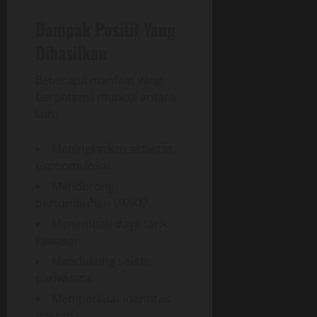
Dampak Positif Yang
Dihasilkan
Beberapa manfaat yang
berpotensi muncul antara
lain:
Meningkatkan aktivitas
ekonomi lokal.
Mendorong
pertumbuhan UMKM.
Menambah daya tarik
kawasan.
Mendukung sektor
pariwisata.
Memperkuat identitas
daerah.