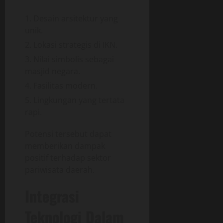
Desain arsitektur yang
unik.
Lokasi strategis di IKN.
Nilai simbolis sebagai
masjid negara.
Fasilitas modern.
Lingkungan yang tertata
rapi.
Potensi tersebut dapat
memberikan dampak
positif terhadap sektor
pariwisata daerah.
Integrasi
Teknologi Dalam