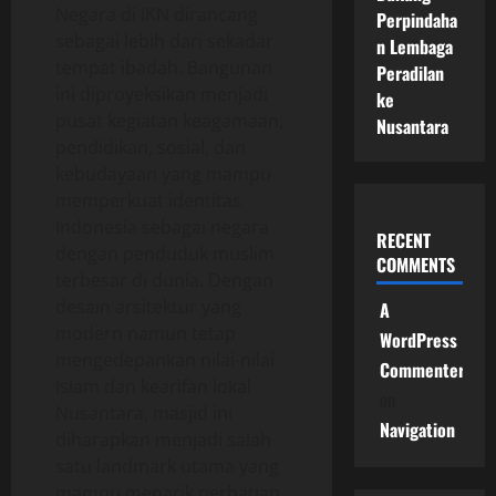
Negara di IKN dirancang
Perpindaha
sebagai lebih dari sekadar
n Lembaga
tempat ibadah. Bangunan
Peradilan
ini diproyeksikan menjadi
ke
pusat kegiatan keagamaan,
Nusantara
pendidikan, sosial, dan
kebudayaan yang mampu
memperkuat identitas
Indonesia sebagai negara
RECENT
dengan penduduk muslim
COMMENTS
terbesar di dunia. Dengan
desain arsitektur yang
A
modern namun tetap
WordPress
mengedepankan nilai-nilai
Commenter
Islam dan kearifan lokal
on
Nusantara, masjid ini
Navigation
diharapkan menjadi salah
satu landmark utama yang
mampu menarik perhatian