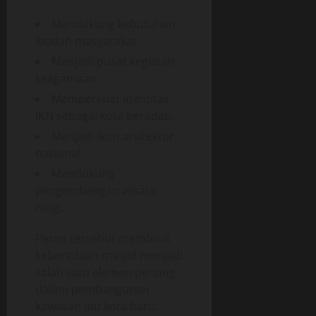
Mendukung kebutuhan
ibadah masyarakat.
Menjadi pusat kegiatan
keagamaan.
Memperkuat identitas
IKN sebagai kota beradab.
Menjadi ikon arsitektur
nasional.
Mendukung
pengembangan wisata
religi.
Peran tersebut membuat
keberadaan masjid menjadi
salah satu elemen penting
dalam pembangunan
kawasan ibu kota baru.