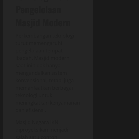
Pengelolaan
Masjid Modern
Perkembangan teknologi
turut memengaruhi
pengelolaan tempat
ibadah. Masjid modern
saat ini tidak hanya
mengandalkan sistem
konvensional, tetapi juga
memanfaatkan berbagai
teknologi untuk
meningkatkan kenyamanan
dan efisiensi.
Masjid Negara IKN
diproyeksikan menjadi
salah satu contoh