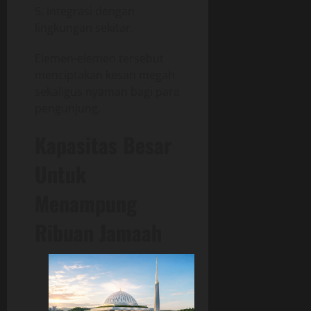
Integrasi dengan
lingkungan sekitar.
Elemen-elemen tersebut
menciptakan kesan megah
sekaligus nyaman bagi para
pengunjung.
Kapasitas Besar
Untuk
Menampung
Ribuan Jamaah