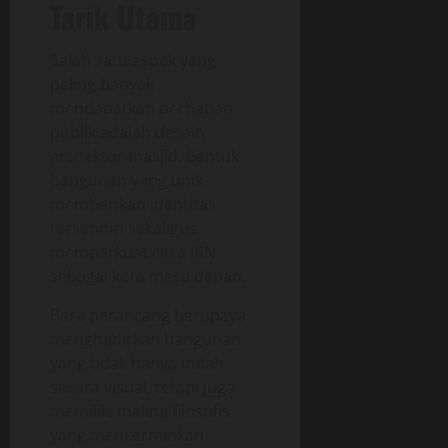
Tarik Utama
Salah satu aspek yang
paling banyak
mendapatkan perhatian
publik adalah desain
arsitektur masjid. Bentuk
bangunan yang unik
memberikan identitas
tersendiri sekaligus
memperkuat citra IKN
sebagai kota masa depan.
Para perancang berupaya
menghadirkan bangunan
yang tidak hanya indah
secara visual, tetapi juga
memiliki makna filosofis
yang mencerminkan