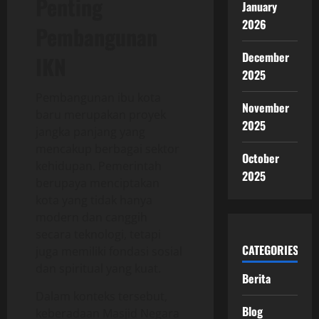
Penting
January
2026
Pembangunan
December
IKN
2025
Pembangunan ibu kota
November
baru merupakan proyek
2025
jangka panjang yang
mencakup berbagai sektor
October
kehidupan. Pemerintah
2025
berupaya menciptakan
kota yang tidak hanya
modern dan canggih
secara teknologi, tetapi
CATEGORIES
juga memiliki fondasi sosial
dan spiritual yang kuat.
Berita
Dalam konteks tersebut,
Blog
keberadaan Masjid Negara