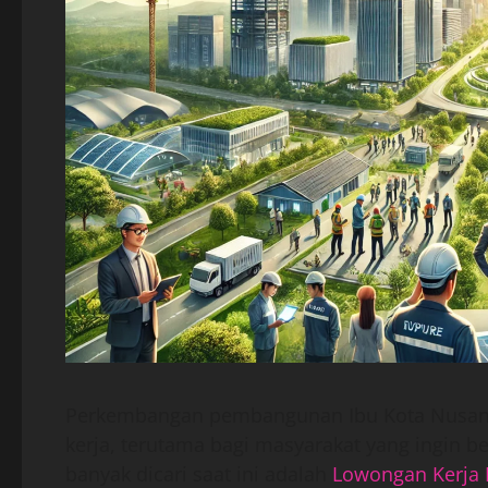
Perkembangan pembangunan Ibu Kota Nusant
kerja, terutama bagi masyarakat yang ingin ber
banyak dicari saat ini adalah
Lowongan Kerja