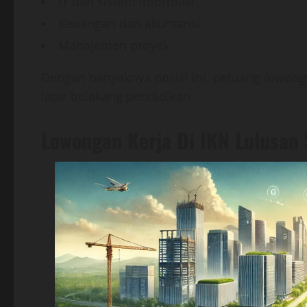
IT dan sistem informasi
Keuangan dan akuntansi
Manajemen proyek
Dengan banyaknya posisi ini, peluang
lowonga
latar belakang pendidikan.
Lowongan Kerja Di IKN Lulusan 