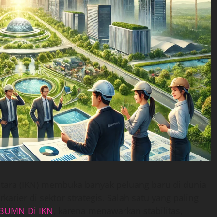
ara (IKN) membuka banyak peluang baru di dunia
karier di sektor strategis. Salah satu yang paling
 BUMN Di IKN
, karena menawarkan stabilitas,