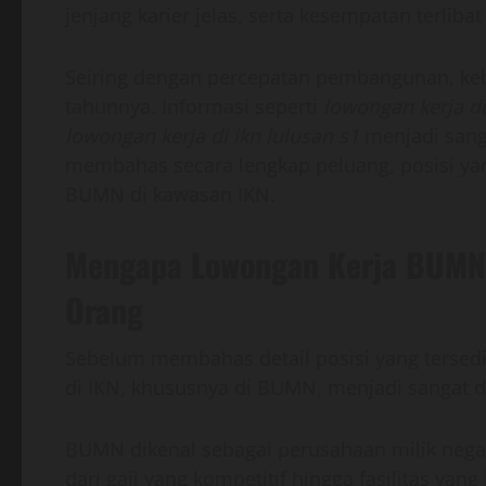
jenjang karier jelas, serta kesempatan terlib
Seiring dengan percepatan pembangunan, kebu
tahunnya. Informasi seperti
lowongan kerja di
lowongan kerja di ikn lulusan s1
menjadi sanga
membahas secara lengkap peluang, posisi yang 
BUMN di kawasan IKN.
Mengapa Lowongan Kerja BUMN 
Orang
Sebelum membahas detail posisi yang tersed
di IKN, khususnya di BUMN, menjadi sangat d
BUMN dikenal sebagai perusahaan milik neg
dari gaji yang kompetitif hingga fasilitas yan