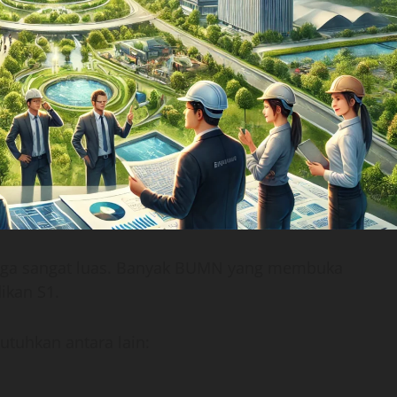
 juga sangat luas. Banyak BUMN yang membuka
ikan S1.
utuhkan antara lain: