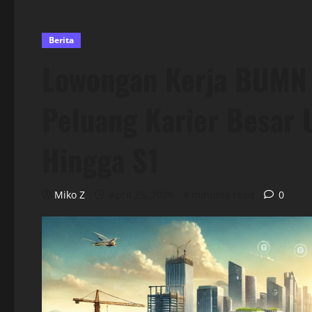
Berita
Lowongan Kerja BUMN 
Peluang Karier Besar
Hingga S1
Miko Z
April 25, 2026
4 minutes read
0