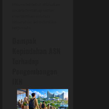
Proses tersebut dilakukan
secara bertahap untuk
memastikan seluruh
kebutuhan administrasi
terpenuhi.
Dampak
Kepindahan ASN
Terhadap
Pengembangan
IKN