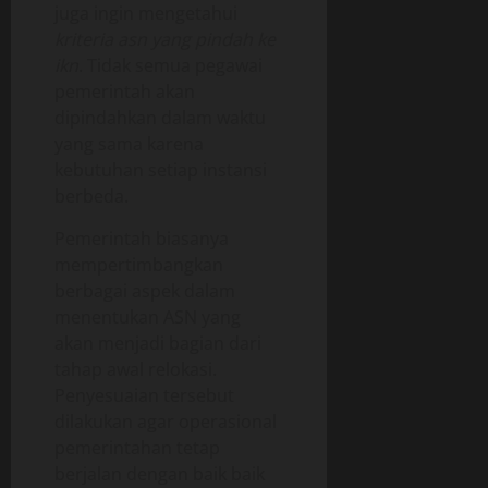
juga ingin mengetahui
kriteria asn yang pindah ke
ikn
. Tidak semua pegawai
pemerintah akan
dipindahkan dalam waktu
yang sama karena
kebutuhan setiap instansi
berbeda.
Pemerintah biasanya
mempertimbangkan
berbagai aspek dalam
menentukan ASN yang
akan menjadi bagian dari
tahap awal relokasi.
Penyesuaian tersebut
dilakukan agar operasional
pemerintahan tetap
berjalan dengan baik baik