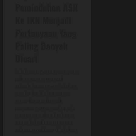
Pemindahan ASN
Ke IKN Menjadi
Pertanyaan Yang
Paling Banyak
Dicari
Salah satu pertanyaan yang
paling sering muncul
adalah
kapan pemindahan
asn ke ikn
. Hal ini sangat
wajar karena banyak
pegawai pemerintah perlu
mempersiapkan berbagai
aspek kehidupan mereka
sebelum relokasi dilakukan.