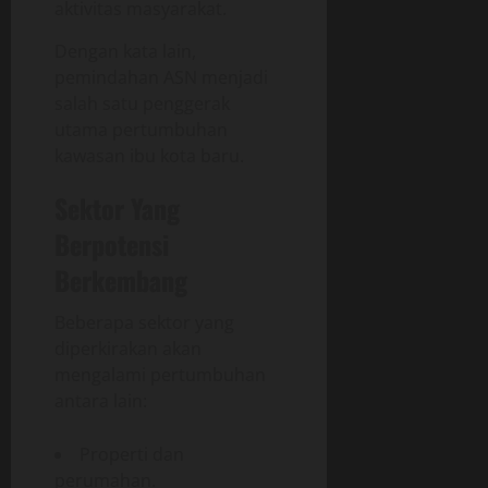
aktivitas masyarakat.
Dengan kata lain,
pemindahan ASN menjadi
salah satu penggerak
utama pertumbuhan
kawasan ibu kota baru.
Sektor Yang
Berpotensi
Berkembang
Beberapa sektor yang
diperkirakan akan
mengalami pertumbuhan
antara lain:
Properti dan
perumahan.