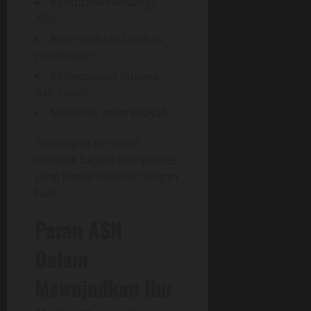
Kebutuhan keluarga
ASN.
Ketersediaan fasilitas
pendidikan.
Penyesuaian budaya
dan sosial.
Mobilitas antarwilayah.
Tantangan tersebut
menjadi bagian dari proses
yang harus dikelola dengan
baik.
Peran ASN
Dalam
Mewujudkan Ibu