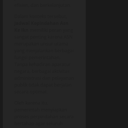
efisien, dan berkelanjutan.
Dalam konteks tersebut,
Jadwal Kepindahan Asn
Ke Ikn
memiliki peran yang
sangat penting karena ASN
merupakan unsur utama
yang menjalankan berbagai
fungsi pemerintahan.
Tanpa kehadiran aparatur
negara, berbagai aktivitas
administrasi dan pelayanan
publik tidak dapat berjalan
secara optimal.
Oleh karena itu,
pemerintah menyiapkan
proses perpindahan secara
bertahap agar seluruh