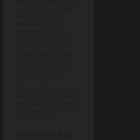
mencakup pembangunan
kawasan hunian, layanan
kesehatan, fasilitas
pendidikan, pusat
perbelanjaan, hingga
sistem transportasi yang
memadai. Semua aspek
tersebut diperlukan agar
ASN dapat beradaptasi
dengan lingkungan baru
secara lebih mudah.
Kesiapan fasilitas menjadi
faktor penting yang akan
menentukan keberhasilan
proses perpindahan dalam
jangka panjang.
Infrastruktur Yang