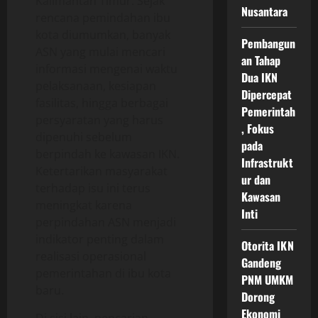
Kalimantan Timur. Sejak
Nusantara
rencana pemindahan ibu
kota diumumkan, banyak
Pembangun
ASN yang mulai mencari
an Tahap
informasi mengenai waktu
Dua IKN
pelaksanaan, kesiapan
Dipercepat
fasilitas, hingga berbagai
Pemerintah
persyaratan yang harus
, Fokus
dipenuhi sebelum
pada
berpindah ke kawasan IKN.
Infrastrukt
Ketertarikan masyarakat
ur dan
terhadap isu ini terus
Kawasan
meningkat karena
Inti
perpindahan ASN menjadi
indikator penting dalam
Otorita IKN
realisasi operasional
Gandeng
pemerintahan di ibu kota
PNM UMKM
baru.
Dorong
Ekonomi
Di sisi lain, pencarian