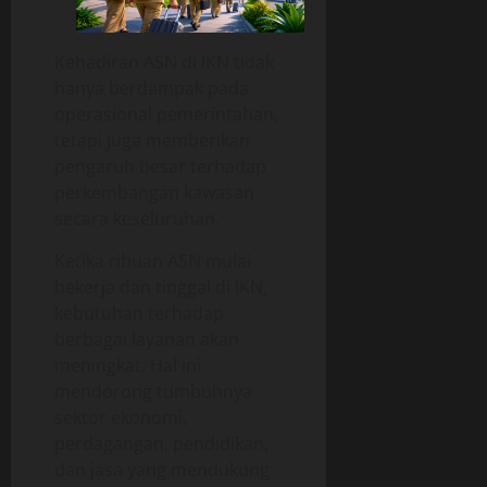
Kehadiran ASN di IKN tidak
hanya berdampak pada
operasional pemerintahan,
tetapi juga memberikan
pengaruh besar terhadap
perkembangan kawasan
secara keseluruhan.
Ketika ribuan ASN mulai
bekerja dan tinggal di IKN,
kebutuhan terhadap
berbagai layanan akan
meningkat. Hal ini
mendorong tumbuhnya
sektor ekonomi,
perdagangan, pendidikan,
dan jasa yang mendukung