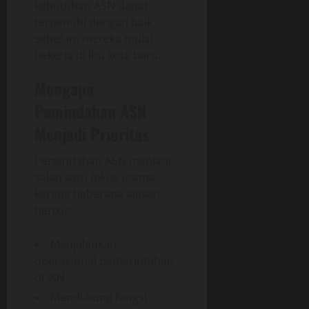
kebutuhan ASN dapat
terpenuhi dengan baik
sebelum mereka mulai
bekerja di ibu kota baru.
Mengapa
Pemindahan ASN
Menjadi Prioritas
Perpindahan ASN menjadi
salah satu fokus utama
karena beberapa alasan
berikut:
Menjalankan
operasional pemerintahan
di IKN.
Mendukung fungsi