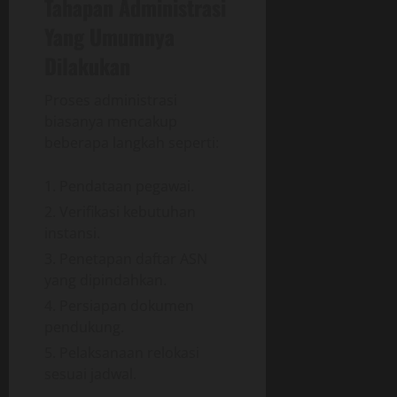
Tahapan Administrasi
Yang Umumnya
Dilakukan
Proses administrasi
biasanya mencakup
beberapa langkah seperti:
Pendataan pegawai.
Verifikasi kebutuhan
instansi.
Penetapan daftar ASN
yang dipindahkan.
Persiapan dokumen
pendukung.
Pelaksanaan relokasi
sesuai jadwal.