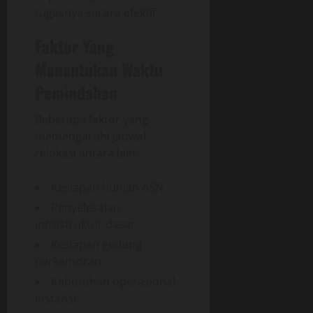
tugasnya secara efektif.
Faktor Yang
Menentukan Waktu
Pemindahan
Beberapa faktor yang
memengaruhi jadwal
relokasi antara lain:
Kesiapan hunian ASN.
Penyelesaian
infrastruktur dasar.
Kesiapan gedung
perkantoran.
Kebutuhan operasional
instansi.