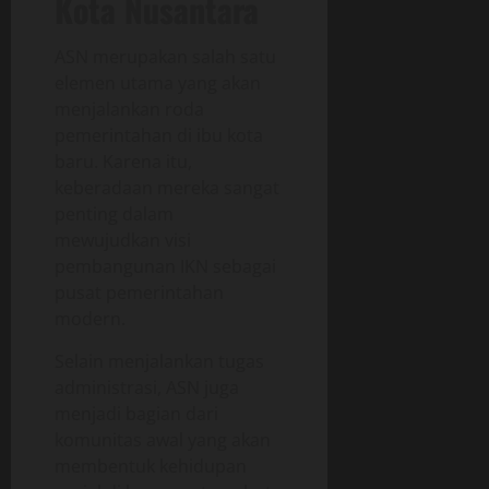
Kota Nusantara
ASN merupakan salah satu
elemen utama yang akan
menjalankan roda
pemerintahan di ibu kota
baru. Karena itu,
keberadaan mereka sangat
penting dalam
mewujudkan visi
pembangunan IKN sebagai
pusat pemerintahan
modern.
Selain menjalankan tugas
administrasi, ASN juga
menjadi bagian dari
komunitas awal yang akan
membentuk kehidupan