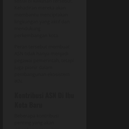
sosial di kawasan tersebut.
Kehadiran mereka akan
membantu menciptakan
lingkungan yang aktif dan
mendukung
perkembangan kota.
Peran tersebut membuat
ASN tidak hanya menjadi
pegawai pemerintah, tetapi
juga pionir dalam
pembangunan ekosistem
IKN.
Kontribusi ASN Di Ibu
Kota Baru
Beberapa kontribusi
penting yang akan