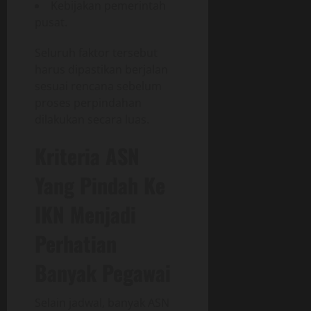
Kebijakan pemerintah
pusat.
Seluruh faktor tersebut
harus dipastikan berjalan
sesuai rencana sebelum
proses perpindahan
dilakukan secara luas.
Kriteria ASN
Yang Pindah Ke
IKN Menjadi
Perhatian
Banyak Pegawai
Selain jadwal, banyak ASN