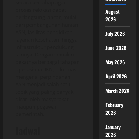
secara bertahap agar
proses relokasi dapat
August
berlangsung lancar, mulai
2026
dari pembangunan hunian
ASN, fasilitas pendidikan,
July 2026
layanan kesehatan, hingga
infrastruktur pendukung
June 2026
lainnya. Dengan semakin
May 2026
dekatnya berbagai tahapan
operasional IKN, informasi
April 2026
mengenai perpindahan
ASN menjadi salah satu
March 2026
topik yang paling banyak
dicari oleh masyarakat
February
maupun pegawai
2026
pemerintah.
January
Jadwal
2026