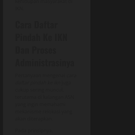
kehidupan masyarakat di
IKN.
Cara Daftar
Pindah Ke IKN
Dan Proses
Administrasinya
Pertanyaan mengenai
cara
daftar pindah ke ikn
juga
cukup sering muncul,
terutama di kalangan ASN
yang ingin memahami
mekanisme relokasi yang
akan diterapkan.
Pada prinsipnya,