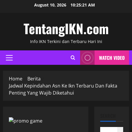
Skip
August 10, 2026
10:25:22 AM
to
content
TentangIKN.com
Info IKN Terkini dan Terbaru Hari Ini
WATCH VIDEO
Primary
Menu
Home
Berita
Jadwal Kepindahan Asn Ke Ikn Terbaru Dan Fakta
Penting Yang Wajib Diketahui
SEARCH