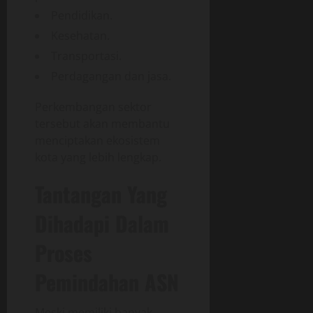
Pendidikan.
Kesehatan.
Transportasi.
Perdagangan dan jasa.
Perkembangan sektor
tersebut akan membantu
menciptakan ekosistem
kota yang lebih lengkap.
Tantangan Yang
Dihadapi Dalam
Proses
Pemindahan ASN
Meski memiliki banyak