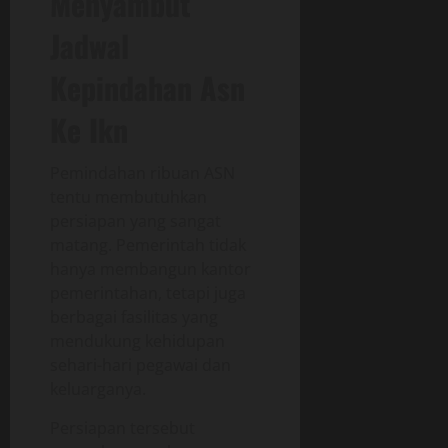
Menyambut
Jadwal
Kepindahan Asn
Ke Ikn
Pemindahan ribuan ASN
tentu membutuhkan
persiapan yang sangat
matang. Pemerintah tidak
hanya membangun kantor
pemerintahan, tetapi juga
berbagai fasilitas yang
mendukung kehidupan
sehari-hari pegawai dan
keluarganya.
Persiapan tersebut