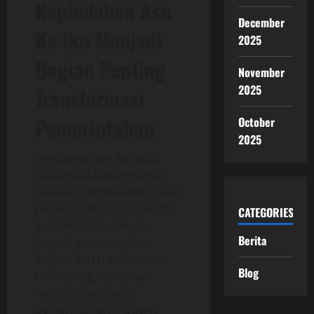
Kepindahan Asn
December
Ke Ikn Menjadi
2025
Bagian Penting
November
2025
Transformasi
Pemerintahan
October
2025
Pembangunan Ibu Kota
Nusantara bukan hanya
sekadar pemindahan lokasi
pemerintahan dari Jakarta
CATEGORIES
ke Kalimantan Timur.
Berita
Proyek ini merupakan
bagian dari transformasi
Blog
besar yang bertujuan
menciptakan pusat
pemerintahan modern,