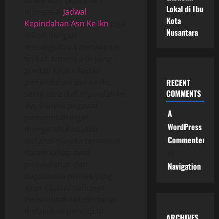
Lokal di Ibu
mengenai
Jadwal
Kota
Kepindahan Asn Ke Ikn
juga
Nusantara
diikuti dengan
meningkatnya pertanyaan
terkait
kriteria asn yang
pindah ke ikn
,
kapan
pemindahan asn ke ikn
,
RECENT
COMMENTS
serta
cara daftar pindah ke
ikn
. Banyak pegawai
A
pemerintah ingin
WordPress
mengetahui apakah
Commenter
instansi mereka termasuk
dalam tahap awal
on
pemindahan dan
Navigation
bagaimana proses yang
akan dijalani nantinya.
Pemerintah sendiri terus
melakukan persiapan
ARCHIVES