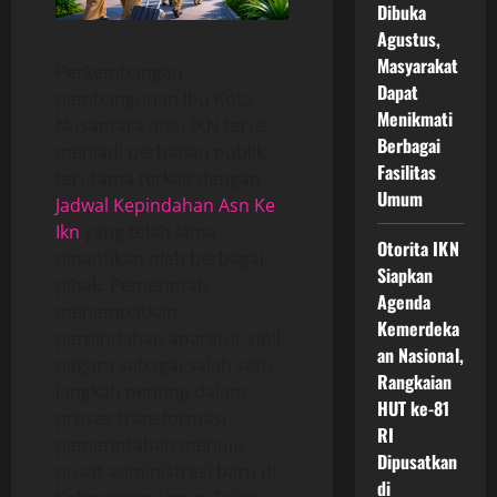
Dibuka
Agustus,
Masyarakat
Perkembangan
Dapat
pembangunan Ibu Kota
Menikmati
Nusantara atau IKN terus
Berbagai
menjadi perhatian publik,
Fasilitas
terutama terkait dengan
Umum
Jadwal Kepindahan Asn Ke
Ikn
yang telah lama
Otorita IKN
dinantikan oleh berbagai
Siapkan
pihak. Pemerintah
Agenda
menempatkan
Kemerdeka
perpindahan aparatur sipil
an Nasional,
negara sebagai salah satu
Rangkaian
langkah penting dalam
HUT ke-81
proses transformasi
RI
pemerintahan menuju
Dipusatkan
pusat administrasi baru di
di