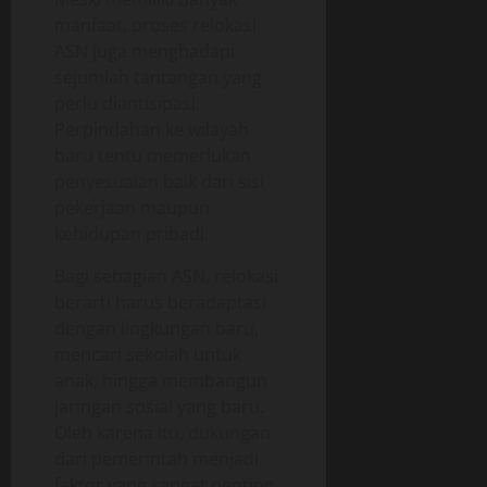
manfaat, proses relokasi
ASN juga menghadapi
sejumlah tantangan yang
perlu diantisipasi.
Perpindahan ke wilayah
baru tentu memerlukan
penyesuaian baik dari sisi
pekerjaan maupun
kehidupan pribadi.
Bagi sebagian ASN, relokasi
berarti harus beradaptasi
dengan lingkungan baru,
mencari sekolah untuk
anak, hingga membangun
jaringan sosial yang baru.
Oleh karena itu, dukungan
dari pemerintah menjadi
faktor yang sangat penting.