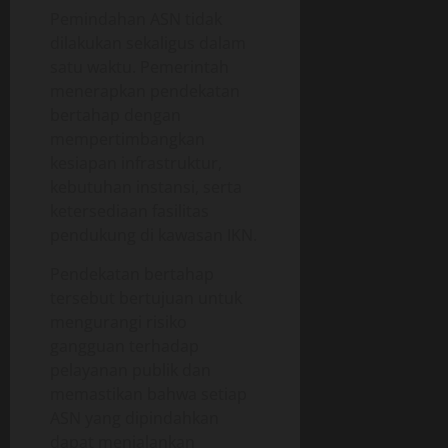
Pemindahan ASN tidak
dilakukan sekaligus dalam
satu waktu. Pemerintah
menerapkan pendekatan
bertahap dengan
mempertimbangkan
kesiapan infrastruktur,
kebutuhan instansi, serta
ketersediaan fasilitas
pendukung di kawasan IKN.
Pendekatan bertahap
tersebut bertujuan untuk
mengurangi risiko
gangguan terhadap
pelayanan publik dan
memastikan bahwa setiap
ASN yang dipindahkan
dapat menjalankan