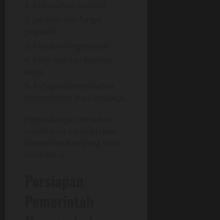
Kebutuhan instansi.
Jabatan dan fungsi
pegawai.
Kesiapan organisasi.
Ketersediaan fasilitas
kerja.
Tahapan pemindahan
kementerian atau lembaga.
Pertimbangan tersebut
membantu menciptakan
proses relokasi yang lebih
terstruktur.
Persiapan
Pemerintah