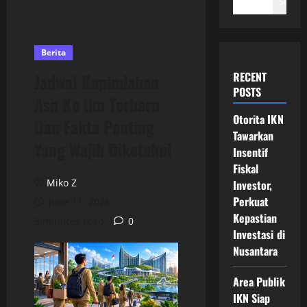
Search
Berita
RECENT
Jadwal Kepindahan
POSTS
Asn Ke Ikn Terbaru
Otorita IKN
Dan Fakta Penting
Tawarkan
Yang Wajib Diketahui
Insentif
Fiskal
Miko Z
Investor,
Perkuat
June 11, 2026
Kepastian
9 minutes read
0
Investasi di
Nusantara
Area Publik
IKN Siap