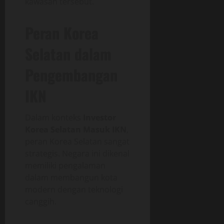
kawasan tersebut.
Peran Korea
Selatan dalam
Pengembangan
IKN
Dalam konteks
Investor
Korea Selatan Masuk IKN
,
peran Korea Selatan sangat
strategis. Negara ini dikenal
memiliki pengalaman
dalam membangun kota
modern dengan teknologi
canggih.