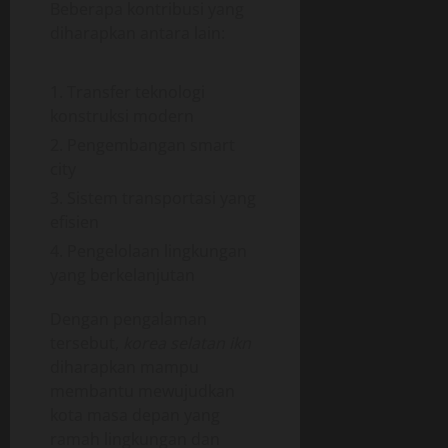
Beberapa kontribusi yang
diharapkan antara lain:
Transfer teknologi
konstruksi modern
Pengembangan smart
city
Sistem transportasi yang
efisien
Pengelolaan lingkungan
yang berkelanjutan
Dengan pengalaman
tersebut,
korea selatan ikn
diharapkan mampu
membantu mewujudkan
kota masa depan yang
ramah lingkungan dan