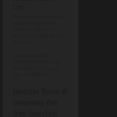
Lain
Investasi besar seperti ini
juga berdampak pada
sektor lain seperti
transportasi, logistik, dan
pariwisata.
Dengan demikian,
manfaatnya tidak hanya
dirasakan di IKN, tetapi
juga di wilayah lain.
Investor Korea di
Indonesia dan
Tren Investasi