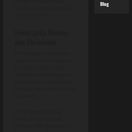
triliun, menjadikannya
Blog
salah satu proyek terbesar
di kawasan IKN.
Fokus pada Hunian
dan Pariwisata
Pembangunan hotel dan
apartemen menunjukkan
bahwa IKN tidak hanya
difokuskan sebagai pusat
pemerintahan, tetapi juga
sebagai pusat ekonomi dan
pariwisata.
Hal ini penting untuk
menarik lebih banyak
investor dan wisatawan ke