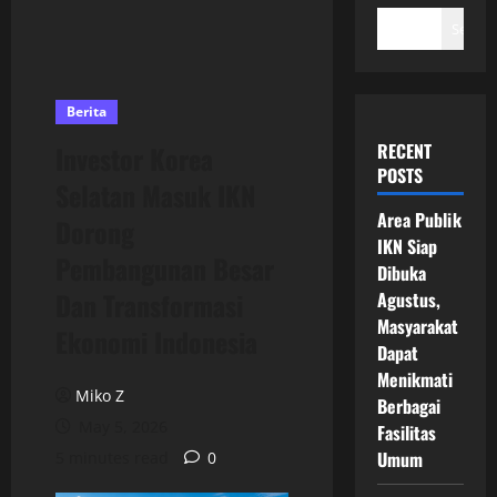
Search
Berita
RECENT
Investor Korea
POSTS
Selatan Masuk IKN
Area Publik
Dorong
IKN Siap
Pembangunan Besar
Dibuka
Dan Transformasi
Agustus,
Masyarakat
Ekonomi Indonesia
Dapat
Menikmati
Miko Z
Berbagai
May 5, 2026
Fasilitas
Umum
5 minutes read
0