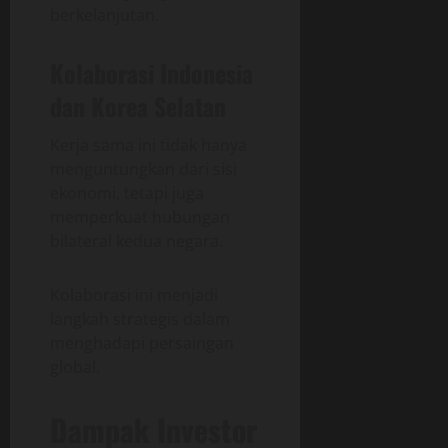
berkelanjutan.
Kolaborasi Indonesia
dan Korea Selatan
Kerja sama ini tidak hanya
menguntungkan dari sisi
ekonomi, tetapi juga
memperkuat hubungan
bilateral kedua negara.
Kolaborasi ini menjadi
langkah strategis dalam
menghadapi persaingan
global.
Dampak Investor