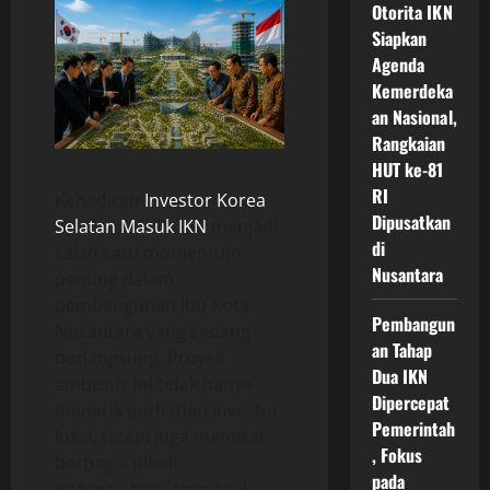
Otorita IKN
Siapkan
Agenda
Kemerdeka
an Nasional,
Rangkaian
HUT ke-81
RI
Kehadiran
Investor Korea
Dipusatkan
Selatan Masuk IKN
menjadi
di
salah satu momentum
Nusantara
penting dalam
pembangunan Ibu Kota
Pembangun
Nusantara yang sedang
an Tahap
berlangsung. Proyek
Dua IKN
ambisius ini tidak hanya
Dipercepat
menarik perhatian investor
Pemerintah
lokal, tetapi juga memikat
, Fokus
berbagai pihak
pada
internasional, termasuk