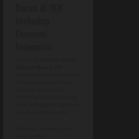
Korea di IKN
terhadap
Ekonomi
Indonesia
Masuknya
Investor Korea
Selatan Masuk IKN
memberikan dampak besar
terhadap perekonomian
nasional. Investasi ini
membuka banyak peluang
baru, baik bagi tenaga kerja
maupun pelaku usaha.
Beberapa dampak positif
yang terlihat: