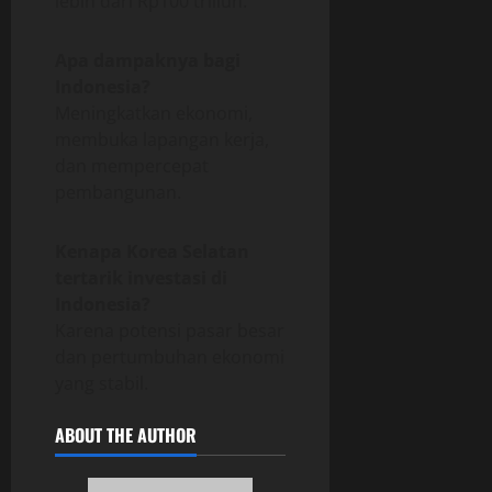
lebih dari Rp100 triliun.
Apa dampaknya bagi
Indonesia?
Meningkatkan ekonomi,
membuka lapangan kerja,
dan mempercepat
pembangunan.
Kenapa Korea Selatan
tertarik investasi di
Indonesia?
Karena potensi pasar besar
dan pertumbuhan ekonomi
yang stabil.
ABOUT THE AUTHOR