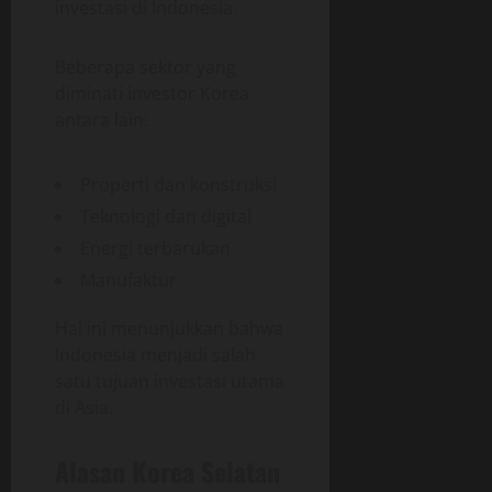
investasi di Indonesia.
Beberapa sektor yang
diminati investor Korea
antara lain:
Properti dan konstruksi
Teknologi dan digital
Energi terbarukan
Manufaktur
Hal ini menunjukkan bahwa
Indonesia menjadi salah
satu tujuan investasi utama
di Asia.
Alasan Korea Selatan