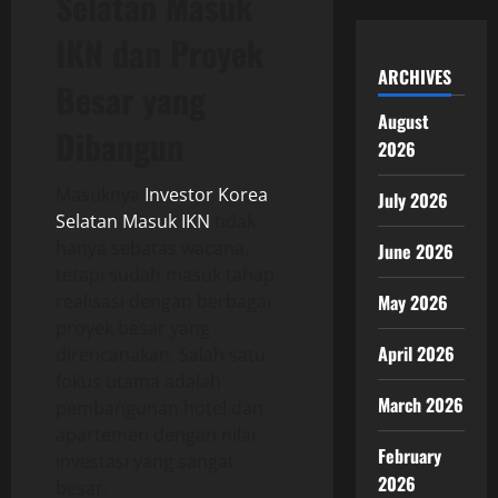
Selatan Masuk
IKN dan Proyek
ARCHIVES
Besar yang
August
Dibangun
2026
Masuknya
Investor Korea
July 2026
Selatan Masuk IKN
tidak
hanya sebatas wacana,
June 2026
tetapi sudah masuk tahap
realisasi dengan berbagai
May 2026
proyek besar yang
April 2026
direncanakan. Salah satu
fokus utama adalah
March 2026
pembangunan hotel dan
apartemen dengan nilai
February
investasi yang sangat
2026
besar.