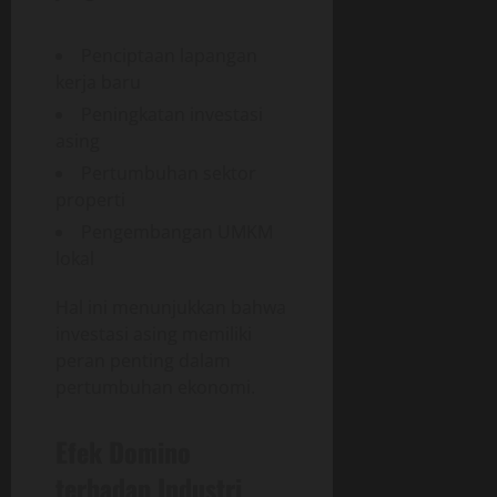
Penciptaan lapangan
kerja baru
Peningkatan investasi
asing
Pertumbuhan sektor
properti
Pengembangan UMKM
lokal
Hal ini menunjukkan bahwa
investasi asing memiliki
peran penting dalam
pertumbuhan ekonomi.
Efek Domino
terhadap Industri