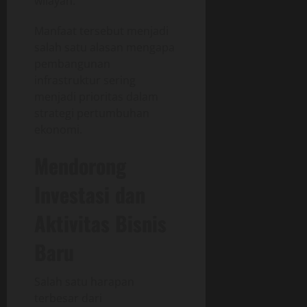
wilayah.
Manfaat tersebut menjadi
salah satu alasan mengapa
pembangunan
infrastruktur sering
menjadi prioritas dalam
strategi pertumbuhan
ekonomi.
Mendorong
Investasi dan
Aktivitas Bisnis
Baru
Salah satu harapan
terbesar dari