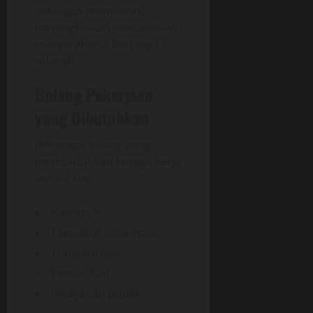
sekaligus membantu
meningkatkan pendapatan
masyarakat di berbagai
wilayah.
Bidang Pekerjaan
yang Dibutuhkan
Beberapa sektor yang
membutuhkan tenaga kerja
antara lain:
Konstruksi.
Teknologi informasi.
Transportasi.
Pendidikan.
Pelayanan publik.