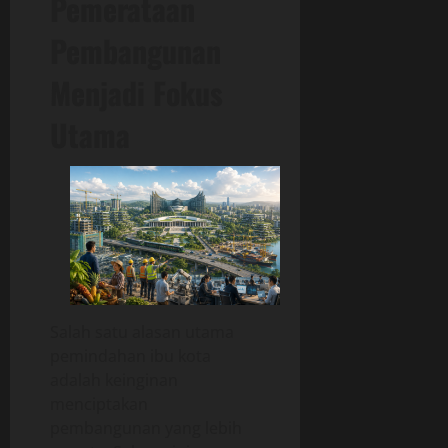
Pemerataan
Pembangunan
Menjadi Fokus
Utama
Salah satu alasan utama
pemindahan ibu kota
adalah keinginan
menciptakan
pembangunan yang lebih