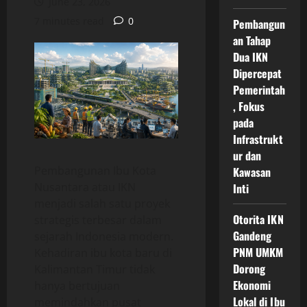
June 23, 2026
7 minutes read
0
Pembangun
an Tahap
Dua IKN
Dipercepat
Pemerintah
, Fokus
pada
Infrastrukt
ur dan
Pembangunan Ibu Kota
Kawasan
Nusantara atau IKN
Inti
menjadi salah satu proyek
Otorita IKN
strategis terbesar dalam
Gandeng
sejarah Indonesia modern.
PNM UMKM
Kehadiran ibu kota baru di
Dorong
Kalimantan Timur tidak
Ekonomi
hanya bertujuan
Lokal di Ibu
memindahkan pusat