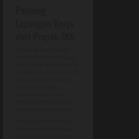
Peluang
Lapangan Kerja
dari Proyek IKN
Pembangunan ibu kota
baru melibatkan berbagai
sektor yang membutuhkan
tenaga kerja dalam jumlah
besar. Mulai dari tahap
konstruksi hingga
operasional, banyak
peluang pekerjaan yang
tercipta bagi masyarakat.
Kondisi ini memberikan
dampak positif terhadap
penyerapan tenaga kerja