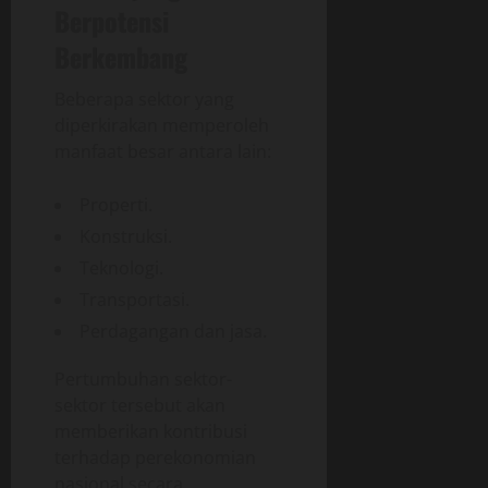
Berpotensi
Berkembang
Beberapa sektor yang
diperkirakan memperoleh
manfaat besar antara lain:
Properti.
Konstruksi.
Teknologi.
Transportasi.
Perdagangan dan jasa.
Pertumbuhan sektor-
sektor tersebut akan
memberikan kontribusi
terhadap perekonomian
nasional secara