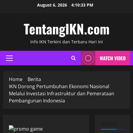
Skip
August 6, 2026
4:10:34 PM
to
content
TentangIKN.com
Info IKN Terkini dan Terbaru Hari Ini
WATCH VIDEO
Primary
Menu
Home
Berita
IKN Dorong Pertumbuhan Ekonomi Nasional
Melalui Investasi Infrastruktur dan Pemerataan
Pembangunan Indonesia
SEARCH