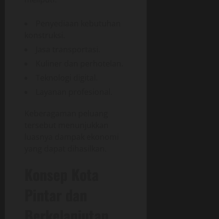
Penyediaan kebutuhan
konstruksi.
Jasa transportasi.
Kuliner dan perhotelan.
Teknologi digital.
Layanan profesional.
Keberagaman peluang
tersebut menunjukkan
luasnya dampak ekonomi
yang dapat dihasilkan.
Konsep Kota
Pintar dan
Berkelanjutan