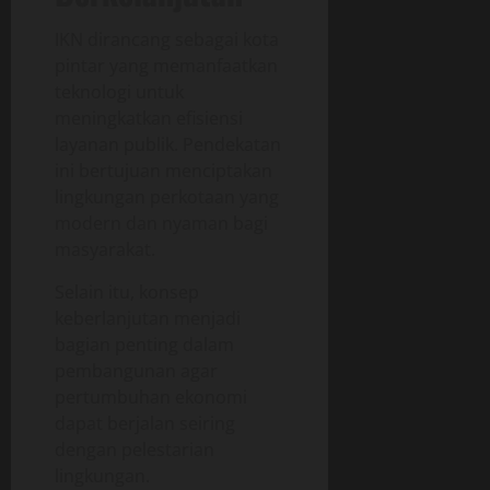
IKN dirancang sebagai kota
pintar yang memanfaatkan
teknologi untuk
meningkatkan efisiensi
layanan publik. Pendekatan
ini bertujuan menciptakan
lingkungan perkotaan yang
modern dan nyaman bagi
masyarakat.
Selain itu, konsep
keberlanjutan menjadi
bagian penting dalam
pembangunan agar
pertumbuhan ekonomi
dapat berjalan seiring
dengan pelestarian
lingkungan.