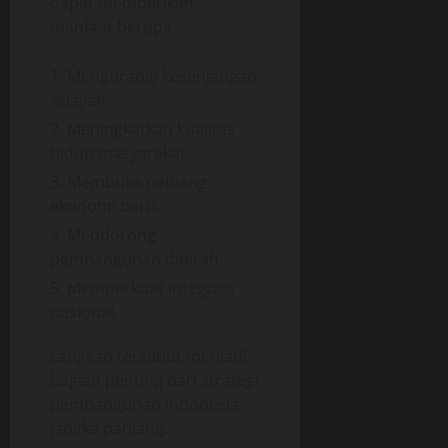
dapat memberikan
manfaat berupa:
Mengurangi kesenjangan
wilayah.
Meningkatkan kualitas
hidup masyarakat.
Membuka peluang
ekonomi baru.
Mendorong
pembangunan daerah.
Memperkuat integrasi
nasional.
Langkah tersebut menjadi
bagian penting dari strategi
pembangunan Indonesia
jangka panjang.