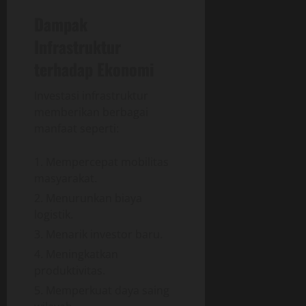
Dampak
Infrastruktur
terhadap Ekonomi
Investasi infrastruktur
memberikan berbagai
manfaat seperti:
Mempercepat mobilitas
masyarakat.
Menurunkan biaya
logistik.
Menarik investor baru.
Meningkatkan
produktivitas.
Memperkuat daya saing