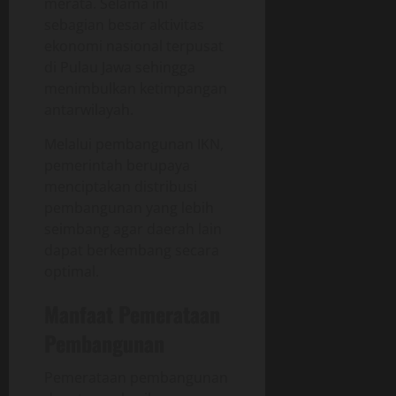
merata. Selama ini
sebagian besar aktivitas
ekonomi nasional terpusat
di Pulau Jawa sehingga
menimbulkan ketimpangan
antarwilayah.
Melalui pembangunan IKN,
pemerintah berupaya
menciptakan distribusi
pembangunan yang lebih
seimbang agar daerah lain
dapat berkembang secara
optimal.
Manfaat Pemerataan
Pembangunan
Pemerataan pembangunan