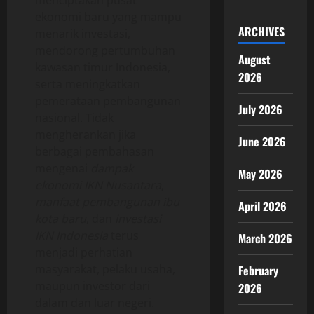
ekonomi baru yang mampu
ARCHIVES
menarik investasi,
mendorong pertumbuhan
August
kawasan timur Indonesia,
2026
serta meningkatkan
pemerataan pembangunan
July 2026
nasional. Tidak
mengherankan jika
June 2026
berbagai pembahasan
mengenai
dampak
May 2026
ekonomi IKN Nusantara
,
manfaat pembangunan ibu
April 2026
kota baru
, dan
investasi
IKN Indonesia
terus
March 2026
menjadi perhatian
masyarakat, pelaku usaha,
February
maupun investor dari
2026
dalam dan luar negeri.