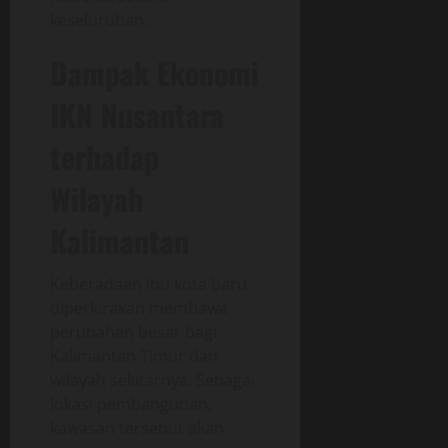
keseluruhan.
Dampak Ekonomi
IKN Nusantara
terhadap
Wilayah
Kalimantan
Keberadaan ibu kota baru
diperkirakan membawa
perubahan besar bagi
Kalimantan Timur dan
wilayah sekitarnya. Sebagai
lokasi pembangunan,
kawasan tersebut akan