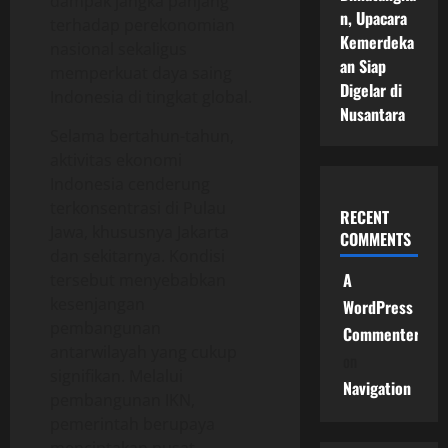
dampak jangka panjang
n, Upacara
terhadap perekonomian
Kemerdeka
nasional sekaligus
an Siap
memperkuat daya saing
Digelar di
Indonesia di tingkat global.
Nusantara
Selama bertahun-tahun,
aktivitas ekonomi
Indonesia cenderung
terkonsentrasi di Pulau
RECENT
Jawa, khususnya Jakarta
COMMENTS
dan sekitarnya. Kondisi
A
tersebut menyebabkan
kesenjangan
WordPress
pembangunan
Commenter
antarwilayah yang cukup
on
signifikan. Melalui
Navigation
pembangunan IKN,
pemerintah berupaya
menciptakan pusat