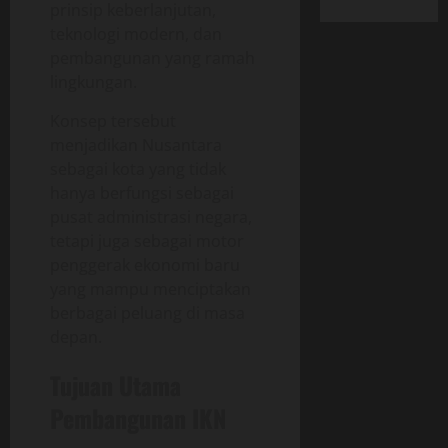
prinsip keberlanjutan,
teknologi modern, dan
pembangunan yang ramah
lingkungan.
Konsep tersebut
menjadikan Nusantara
sebagai kota yang tidak
hanya berfungsi sebagai
pusat administrasi negara,
tetapi juga sebagai motor
penggerak ekonomi baru
yang mampu menciptakan
berbagai peluang di masa
depan.
Tujuan Utama
Pembangunan IKN