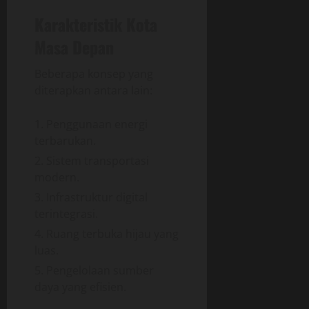
Karakteristik Kota
Masa Depan
Beberapa konsep yang
diterapkan antara lain:
Penggunaan energi
terbarukan.
Sistem transportasi
modern.
Infrastruktur digital
terintegrasi.
Ruang terbuka hijau yang
luas.
Pengelolaan sumber
daya yang efisien.