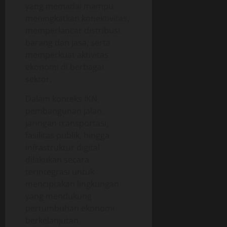
yang memadai mampu
meningkatkan konektivitas,
memperlancar distribusi
barang dan jasa, serta
memperkuat aktivitas
ekonomi di berbagai
sektor.
Dalam konteks IKN,
pembangunan jalan,
jaringan transportasi,
fasilitas publik, hingga
infrastruktur digital
dilakukan secara
terintegrasi untuk
menciptakan lingkungan
yang mendukung
pertumbuhan ekonomi
berkelanjutan.