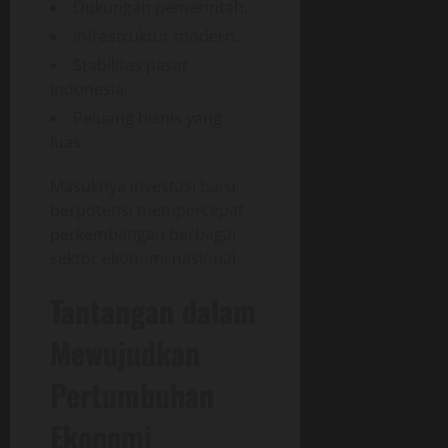
Dukungan pemerintah.
Infrastruktur modern.
Stabilitas pasar
Indonesia.
Peluang bisnis yang
luas.
Masuknya investasi baru
berpotensi mempercepat
perkembangan berbagai
sektor ekonomi nasional.
Tantangan dalam
Mewujudkan
Pertumbuhan
Ekonomi