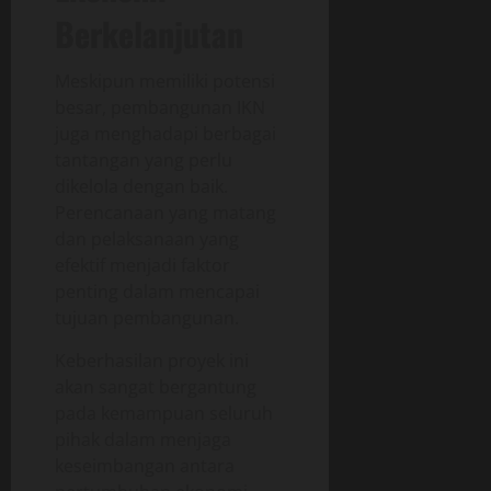
Berkelanjutan
Meskipun memiliki potensi
besar, pembangunan IKN
juga menghadapi berbagai
tantangan yang perlu
dikelola dengan baik.
Perencanaan yang matang
dan pelaksanaan yang
efektif menjadi faktor
penting dalam mencapai
tujuan pembangunan.
Keberhasilan proyek ini
akan sangat bergantung
pada kemampuan seluruh
pihak dalam menjaga
keseimbangan antara