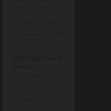
ekonomi yang sangat
menjanjikan dalam jangka
panjang.
Minat investor menjadi
salah satu indikator bahwa
pembangunan IKN memiliki
daya tarik yang kuat di
mata dunia internasional.
Faktor yang Menarik
Investor
Beberapa alasan utama
ketertarikan investor
meliputi:
Potensi pertumbuhan
ekonomi.