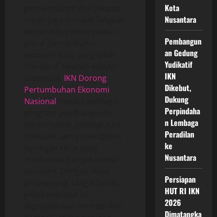
Kota
pemerintahan dari Jakarta,
Nusantara
tetapi juga menjadi langkah
besar untuk menciptakan
Pembangun
pusat pertumbuhan
an Gedung
ekonomi baru yang lebih
Yudikatif
merata di seluruh wilayah
IKN
Indonesia.
IKN Dorong
Dikebut,
Pertumbuhan Ekonomi
Dukung
Nasional
melalui berbagai
Perpindaha
program pembangunan
n Lembaga
infrastruktur, peningkatan
Peradilan
investasi, serta penciptaan
ke
lapangan kerja yang
Nusantara
melibatkan banyak sektor
ekonomi. Dengan skala
Persiapan
proyek yang sangat besar,
HUT RI IKN
pembangunan ini
2026
diproyeksikan memberikan
Dimatangka