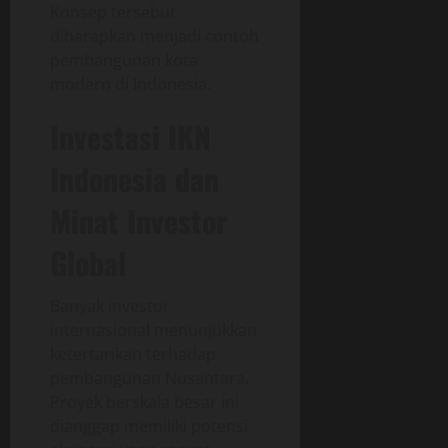
Konsep tersebut
diharapkan menjadi contoh
pembangunan kota
modern di Indonesia.
Investasi IKN
Indonesia dan
Minat Investor
Global
Banyak investor
internasional menunjukkan
ketertarikan terhadap
pembangunan Nusantara.
Proyek berskala besar ini
dianggap memiliki potensi