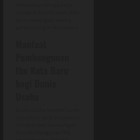
Kebutuhan tenaga kerja
tersebut diperkirakan akan
terus meningkat seiring
perkembangan Nusantara.
Manfaat
Pembangunan
Ibu Kota Baru
bagi Dunia
Usaha
Dunia usaha menjadi salah
satu pihak yang berpotensi
memperoleh keuntungan
dari pembangunan IKN.