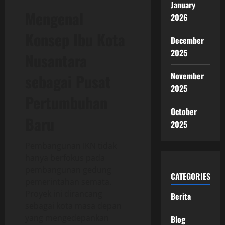
January
Mengenal
2026
Konsep Ibu Kota
December
2025
Nusantara
November
sebagai Pusat
2025
Pertumbuhan
October
Baru
2025
Pembangunan IKN tidak
hanya berfokus pada
pembangunan gedung
CATEGORIES
pemerintahan semata.
Proyek ini dirancang
Berita
sebagai kota masa depan
yang mengedepankan
Blog