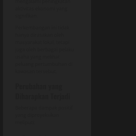
mengalami peningkatan
aktivitas ekonomi yang
signifikan.
Perkembangan ini tidak
hanya dirasakan oleh
masyarakat lokal, tetapi
juga oleh berbagai pelaku
usaha yang melihat
peluang pertumbuhan di
kawasan tersebut.
Perubahan yang
Diharapkan Terjadi
Beberapa dampak positif
yang diproyeksikan
meliputi: