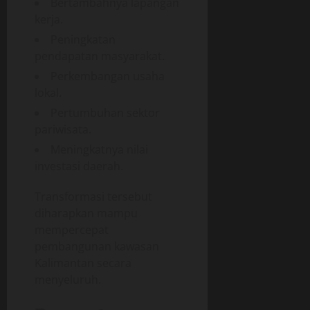
Bertambahnya lapangan
kerja.
Peningkatan
pendapatan masyarakat.
Perkembangan usaha
lokal.
Pertumbuhan sektor
pariwisata.
Meningkatnya nilai
investasi daerah.
Transformasi tersebut
diharapkan mampu
mempercepat
pembangunan kawasan
Kalimantan secara
menyeluruh.