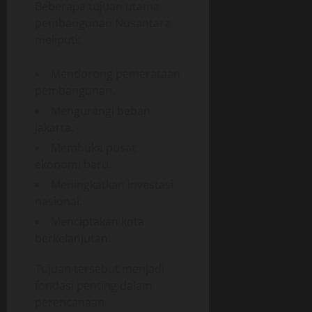
Beberapa tujuan utama
pembangunan Nusantara
meliputi:
Mendorong pemerataan
pembangunan.
Mengurangi beban
Jakarta.
Membuka pusat
ekonomi baru.
Meningkatkan investasi
nasional.
Menciptakan kota
berkelanjutan.
Tujuan tersebut menjadi
fondasi penting dalam
perencanaan