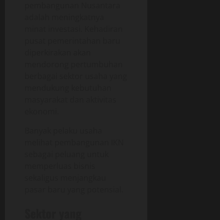
pembangunan Nusantara
adalah meningkatnya
minat investasi. Kehadiran
pusat pemerintahan baru
diperkirakan akan
mendorong pertumbuhan
berbagai sektor usaha yang
mendukung kebutuhan
masyarakat dan aktivitas
ekonomi.
Banyak pelaku usaha
melihat pembangunan IKN
sebagai peluang untuk
memperluas bisnis
sekaligus menjangkau
pasar baru yang potensial.
Sektor yang