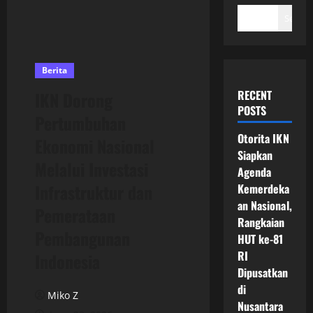
Search
Berita
RECENT
IKN Dorong
POSTS
Pertumbuhan
Otorita IKN
Ekonomi Nasional
Siapkan
Melalui Investasi
Agenda
Infrastruktur dan
Kemerdeka
an Nasional,
Pemerataan
Rangkaian
Pembangunan
HUT ke-81
RI
Indonesia
Dipusatkan
di
Miko Z
Nusantara