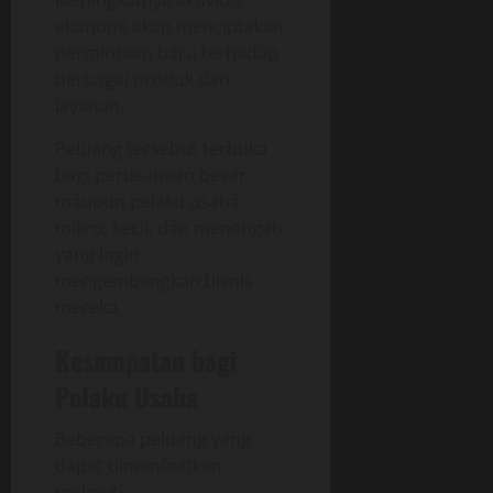
Meningkatnya aktivitas
ekonomi akan menciptakan
permintaan baru terhadap
berbagai produk dan
layanan.
Peluang tersebut terbuka
bagi perusahaan besar
maupun pelaku usaha
mikro, kecil, dan menengah
yang ingin
mengembangkan bisnis
mereka.
Kesempatan bagi
Pelaku Usaha
Beberapa peluang yang
dapat dimanfaatkan
meliputi: