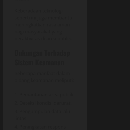
Keberadaan teknologi
seperti ini juga membantu
meningkatkan rasa aman
bagi masyarakat yang
beraktivitas di area publik.
Dukungan Terhadap
Sistem Keamanan
Beberapa manfaat dalam
bidang keamanan meliputi:
Pemantauan area publik.
Deteksi kondisi darurat.
Pengumpulan data lalu
lintas.
Peningkatan respons