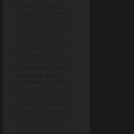
mendalam, penting
mengetahui komponen
yang biasanya terdapat
dalam sebuah tiang pintar
modern. Berbagai fitur
tersebut dirancang agar
mampu menjalankan
banyak fungsi sekaligus.
Dalam konteks
Fasilitas
Tiang Pintar Ramah
Lingkungan Ikn
, setiap
komponen bekerja secara
terintegrasi untuk
mendukung pengelolaan
kota yang lebih efisien.
Sistem yang digunakan
memungkinkan data
dikumpulkan dan dianalisis