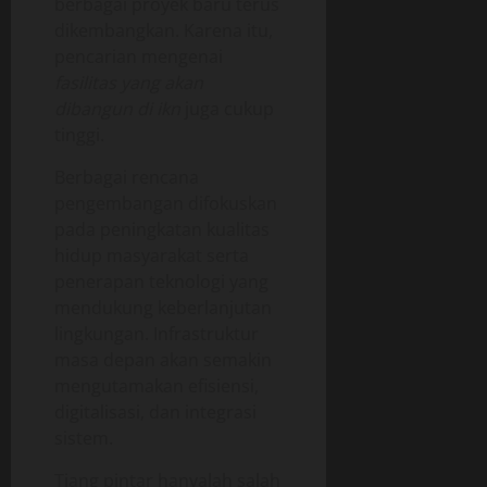
berbagai proyek baru terus
dikembangkan. Karena itu,
pencarian mengenai
fasilitas yang akan
dibangun di ikn
juga cukup
tinggi.
Berbagai rencana
pengembangan difokuskan
pada peningkatan kualitas
hidup masyarakat serta
penerapan teknologi yang
mendukung keberlanjutan
lingkungan. Infrastruktur
masa depan akan semakin
mengutamakan efisiensi,
digitalisasi, dan integrasi
sistem.
Tiang pintar hanyalah salah