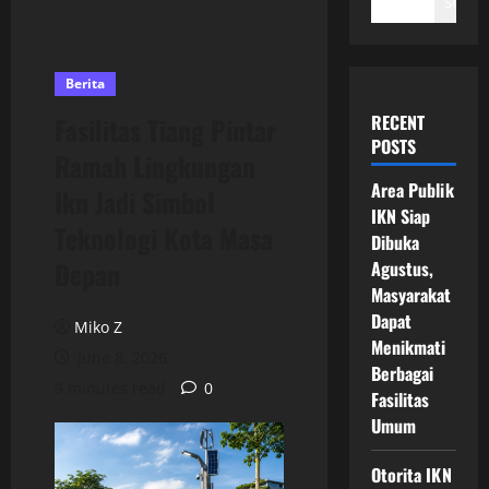
Search
Berita
RECENT
Fasilitas Tiang Pintar
POSTS
Ramah Lingkungan
Area Publik
Ikn Jadi Simbol
IKN Siap
Teknologi Kota Masa
Dibuka
Depan
Agustus,
Masyarakat
Dapat
Miko Z
Menikmati
June 8, 2026
Berbagai
9 minutes read
0
Fasilitas
Umum
Otorita IKN