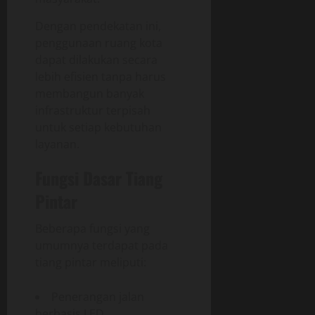
Dengan pendekatan ini,
penggunaan ruang kota
dapat dilakukan secara
lebih efisien tanpa harus
membangun banyak
infrastruktur terpisah
untuk setiap kebutuhan
layanan.
Fungsi Dasar Tiang
Pintar
Beberapa fungsi yang
umumnya terdapat pada
tiang pintar meliputi:
Penerangan jalan
berbasis LED.