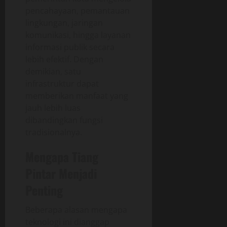
pencahayaan, pemantauan
lingkungan, jaringan
komunikasi, hingga layanan
informasi publik secara
lebih efektif. Dengan
demikian, satu
infrastruktur dapat
memberikan manfaat yang
jauh lebih luas
dibandingkan fungsi
tradisionalnya.
Mengapa Tiang
Pintar Menjadi
Penting
Beberapa alasan mengapa
teknologi ini dianggap