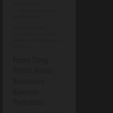
sampah pintar.
Infrastruktur energi
berkelanjutan.
Fasilitas tersebut
memperkuat posisi IKN
sebagai kota masa depan
Indonesia.
Peran Tiang
Pintar Dalam
Keamanan
Kawasan
Perkotaan
Selain mendukung efisiensi