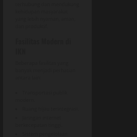
terhubung dan mendukung
kehidupan masyarakat
yang lebih nyaman, aman,
dan produktif.
Fasilitas Modern di
IKN
Beberapa fasilitas yang
banyak menjadi perhatian
antara lain:
Transportasi publik
modern.
Ruang hijau terintegrasi.
Jaringan internet
berkecepatan tinggi.
Sistem pengelolaan