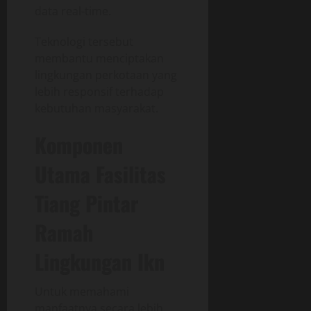
data real-time.
Teknologi tersebut
membantu menciptakan
lingkungan perkotaan yang
lebih responsif terhadap
kebutuhan masyarakat.
Komponen
Utama Fasilitas
Tiang Pintar
Ramah
Lingkungan Ikn
Untuk memahami
manfaatnya secara lebih