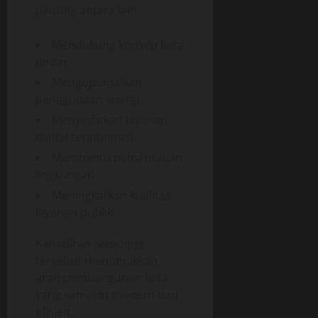
penting antara lain:
Mendukung konsep kota
pintar.
Mengoptimalkan
penggunaan energi.
Menyediakan layanan
digital terintegrasi.
Membantu pemantauan
lingkungan.
Meningkatkan kualitas
layanan publik.
Kehadiran teknologi
tersebut menunjukkan
arah pembangunan kota
yang semakin modern dan
efisien.