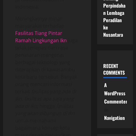
Perpindaha
Indonesia.
n Lembaga
Meningkatnya minat
Peradilan
masyarakat terhadap
ke
Fasilitas Tiang Pintar
Nusantara
Ramah Lingkungan Ikn
juga
tidak terlepas dari rasa
penasaran mengenai
berbagai teknologi yang
RECENT
diterapkan di kawasan ibu
COMMENTS
kota baru tersebut. Banyak
orang mencari informasi
A
terkait
fasilitas yang ada di
WordPress
ikn
,
fasilitas apa saja yang
Commenter
ada di ikn
, hingga
fasilitas
on
yang akan dibangun di ikn
Navigation
untuk memahami
bagaimana konsep kota
masa depan diwujudkan.