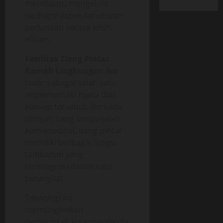
membantu mengelola
berbagai aspek kehidupan
perkotaan secara lebih
efisien.
Fasilitas Tiang Pintar
Ramah Lingkungan Ikn
hadir sebagai salah satu
implementasi nyata dari
konsep tersebut. Berbeda
dengan tiang lampu jalan
konvensional, tiang pintar
memiliki berbagai fungsi
tambahan yang
terintegrasi dalam satu
perangkat.
Teknologi ini
memungkinkan
pemerintah kota mengelola