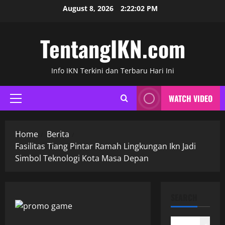
Skip
August 8, 2026
2:22:03 PM
to
content
TentangIKN.com
Info IKN Terkini dan Terbaru Hari Ini
WATCH VIDEO
Primary
Menu
Home
Berita
Fasilitas Tiang Pintar Ramah Lingkungan Ikn Jadi
Simbol Teknologi Kota Masa Depan
SEARCH