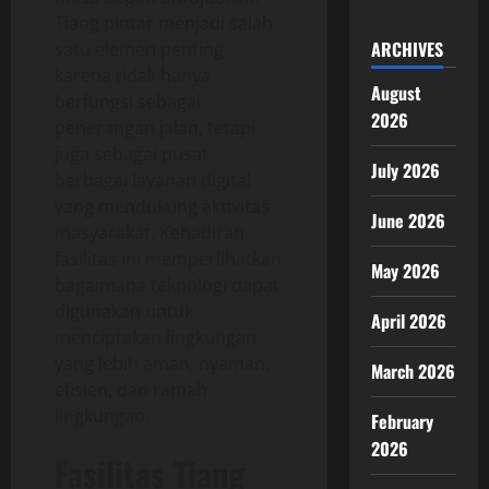
Tiang pintar menjadi salah
ARCHIVES
satu elemen penting
karena tidak hanya
August
berfungsi sebagai
2026
penerangan jalan, tetapi
juga sebagai pusat
July 2026
berbagai layanan digital
yang mendukung aktivitas
June 2026
masyarakat. Kehadiran
fasilitas ini memperlihatkan
May 2026
bagaimana teknologi dapat
digunakan untuk
April 2026
menciptakan lingkungan
yang lebih aman, nyaman,
March 2026
efisien, dan ramah
lingkungan.
February
2026
Fasilitas Tiang