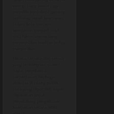
energi, tiang pintar juga
memiliki kontribusi penting
terhadap aspek keamanan.
Dalam kota modern,
keamanan menjadi salah
satu faktor utama yang
menentukan kualitas hidup
masyarakat.
Melalui kamera dan sensor
yang terintegrasi, sistem
dapat membantu
pemantauan berbagai
aktivitas di ruang publik.
Data yang diperoleh dapat
digunakan untuk
mendukung pengelolaan
keamanan secara lebih
efektif.