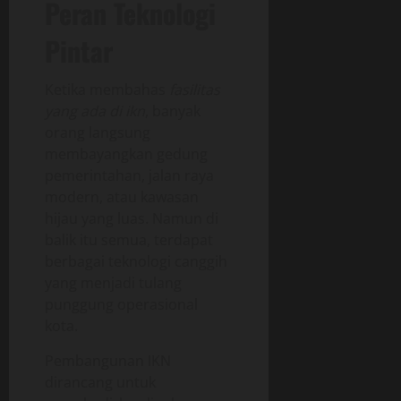
Peran Teknologi
Pintar
Ketika membahas
fasilitas
yang ada di ikn
, banyak
orang langsung
membayangkan gedung
pemerintahan, jalan raya
modern, atau kawasan
hijau yang luas. Namun di
balik itu semua, terdapat
berbagai teknologi canggih
yang menjadi tulang
punggung operasional
kota.
Pembangunan IKN
dirancang untuk