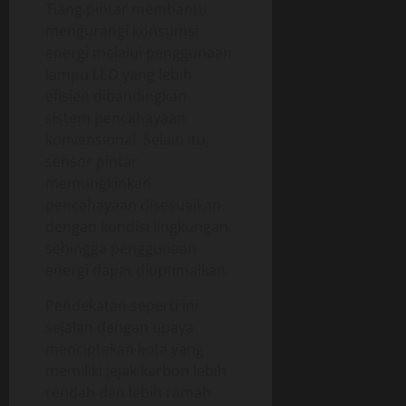
Tiang pintar membantu
mengurangi konsumsi
energi melalui penggunaan
lampu LED yang lebih
efisien dibandingkan
sistem pencahayaan
konvensional. Selain itu,
sensor pintar
memungkinkan
pencahayaan disesuaikan
dengan kondisi lingkungan
sehingga penggunaan
energi dapat dioptimalkan.
Pendekatan seperti ini
sejalan dengan upaya
menciptakan kota yang
memiliki jejak karbon lebih
rendah dan lebih ramah