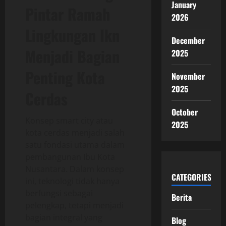
January
Pintar Ramah
2026
Lingkungan Ikn
December
Menjadi Bagian
2025
Penting Kota
November
2025
Cerdas
October
Konsep smart city atau
2025
kota cerdas menjadi salah
satu fondasi utama dalam
pembangunan Ibu Kota
Nusantara. Dalam konsep
CATEGORIES
ini, teknologi tidak hanya
berfungsi sebagai
Berita
pelengkap, tetapi menjadi
bagian integral yang
Blog