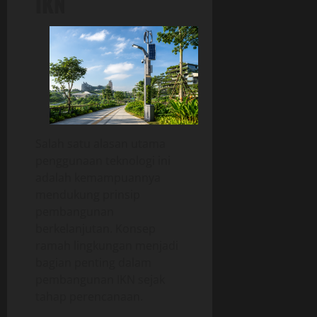
IKN
Salah satu alasan utama
penggunaan teknologi ini
adalah kemampuannya
mendukung prinsip
pembangunan
berkelanjutan. Konsep
ramah lingkungan menjadi
bagian penting dalam
pembangunan IKN sejak
tahap perencanaan.