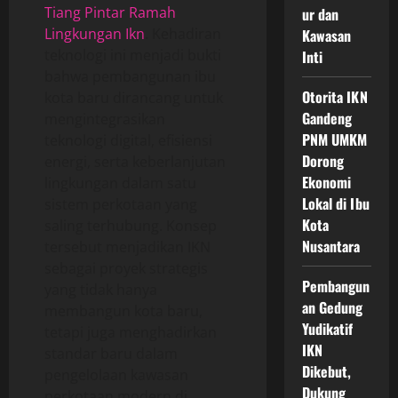
Tiang Pintar Ramah
ur dan
Lingkungan Ikn
. Kehadiran
Kawasan
teknologi ini menjadi bukti
Inti
bahwa pembangunan ibu
Otorita IKN
kota baru dirancang untuk
Gandeng
mengintegrasikan
PNM UMKM
teknologi digital, efisiensi
Dorong
energi, serta keberlanjutan
Ekonomi
lingkungan dalam satu
Lokal di Ibu
sistem perkotaan yang
Kota
saling terhubung. Konsep
Nusantara
tersebut menjadikan IKN
sebagai proyek strategis
Pembangun
yang tidak hanya
an Gedung
membangun kota baru,
Yudikatif
tetapi juga menghadirkan
IKN
standar baru dalam
Dikebut,
pengelolaan kawasan
Dukung
perkotaan modern di