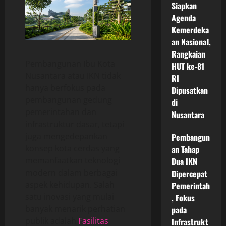
Siapkan
Agenda
Kemerdeka
an Nasional,
Rangkaian
Pembangunan Ibu Kota
HUT ke-81
Nusantara atau IKN tidak
RI
hanya berfokus pada
Dipusatkan
pembangunan gedung
di
pemerintahan dan
Nusantara
infrastruktur dasar, tetapi
juga mengedepankan
Pembangun
konsep kota cerdas yang
an Tahap
memanfaatkan teknologi
Dua IKN
modern dalam berbagai
Dipercepat
aspek kehidupan. Salah
Pemerintah
satu inovasi yang mulai
, Fokus
banyak menarik perhatian
pada
publik adalah
Fasilitas
Infrastrukt