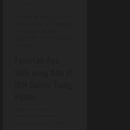
berkelanjutan.
Manfaat tersebut menjadi
alasan mengapa teknologi
ini semakin banyak
digunakan di berbagai kota
modern.
Fasilitas Apa
Saja yang Ada di
IKN Selain Tiang
Pintar
Selain teknologi
pencahayaan pintar,
masyarakat juga banyak