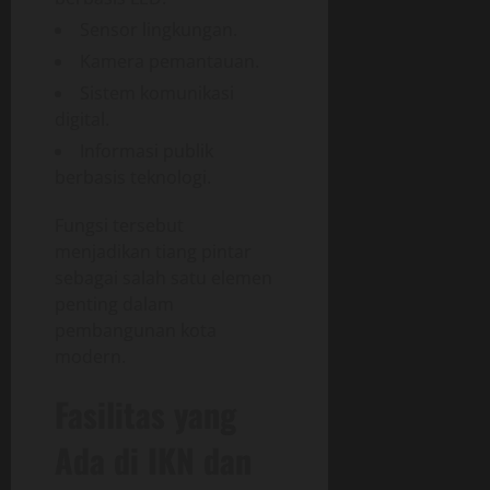
Sensor lingkungan.
Kamera pemantauan.
Sistem komunikasi
digital.
Informasi publik
berbasis teknologi.
Fungsi tersebut
menjadikan tiang pintar
sebagai salah satu elemen
penting dalam
pembangunan kota
modern.
Fasilitas yang
Ada di IKN dan