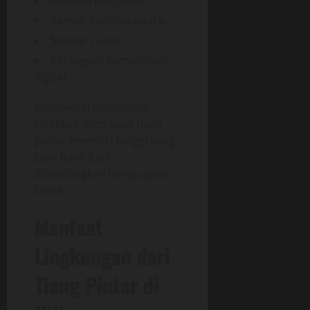
Sensor kualitas udara.
Sensor cuaca.
Perangkat komunikasi
digital.
Kombinasi komponen
tersebut membuat tiang
pintar memiliki fungsi yang
jauh lebih luas
dibandingkan lampu jalan
biasa.
Manfaat
Lingkungan dari
Tiang Pintar di