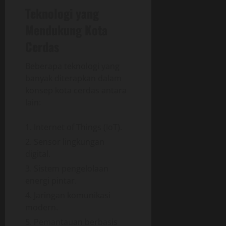
Teknologi yang
Mendukung Kota
Cerdas
Beberapa teknologi yang
banyak diterapkan dalam
konsep kota cerdas antara
lain:
Internet of Things (IoT).
Sensor lingkungan
digital.
Sistem pengelolaan
energi pintar.
Jaringan komunikasi
modern.
Pemantauan berbasis