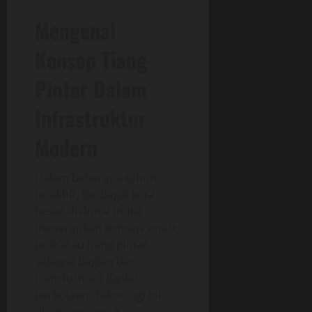
Mengenal
Konsep Tiang
Pintar Dalam
Infrastruktur
Modern
Dalam beberapa tahun
terakhir, berbagai kota
besar di dunia mulai
menerapkan konsep smart
pole atau tiang pintar
sebagai bagian dari
transformasi digital
perkotaan. Teknologi ini
dirancang untuk