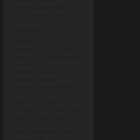
menggabungkan berbagai
fungsi ke dalam satu
infrastruktur yang
terintegrasi.
Di IKN, penerapan
teknologi serupa menjadi
bagian dari strategi jangka
panjang untuk
membangun kota yang
adaptif terhadap
perkembangan teknologi
masa depan. Tiang pintar
tidak hanya menjadi
sumber penerangan, tetapi
juga berfungsi sebagai
platform layanan digital
yang mendukung aktivitas
masyarakat.