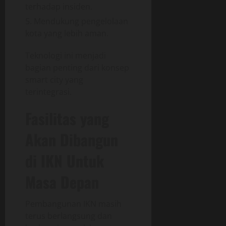
terhadap insiden.
Mendukung pengelolaan
kota yang lebih aman.
Teknologi ini menjadi
bagian penting dari konsep
smart city yang
terintegrasi.
Fasilitas yang
Akan Dibangun
di IKN Untuk
Masa Depan
Pembangunan IKN masih
terus berlangsung dan