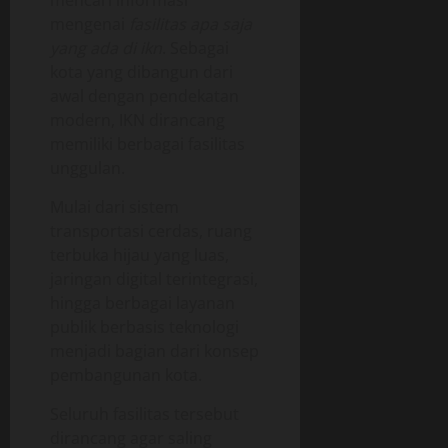
mencari informasi
mengenai
fasilitas apa saja
yang ada di ikn
. Sebagai
kota yang dibangun dari
awal dengan pendekatan
modern, IKN dirancang
memiliki berbagai fasilitas
unggulan.
Mulai dari sistem
transportasi cerdas, ruang
terbuka hijau yang luas,
jaringan digital terintegrasi,
hingga berbagai layanan
publik berbasis teknologi
menjadi bagian dari konsep
pembangunan kota.
Seluruh fasilitas tersebut
dirancang agar saling