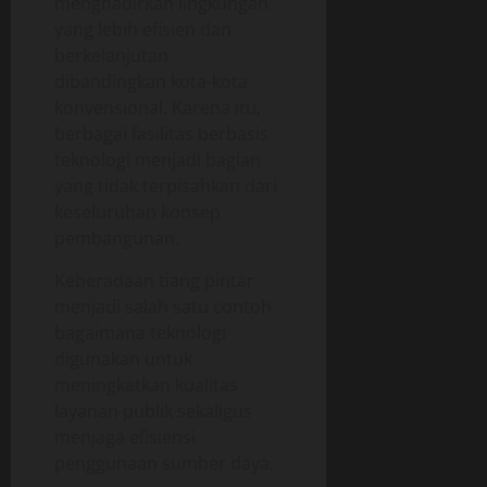
menghadirkan lingkungan
yang lebih efisien dan
berkelanjutan
dibandingkan kota-kota
konvensional. Karena itu,
berbagai fasilitas berbasis
teknologi menjadi bagian
yang tidak terpisahkan dari
keseluruhan konsep
pembangunan.
Keberadaan tiang pintar
menjadi salah satu contoh
bagaimana teknologi
digunakan untuk
meningkatkan kualitas
layanan publik sekaligus
menjaga efisiensi
penggunaan sumber daya.