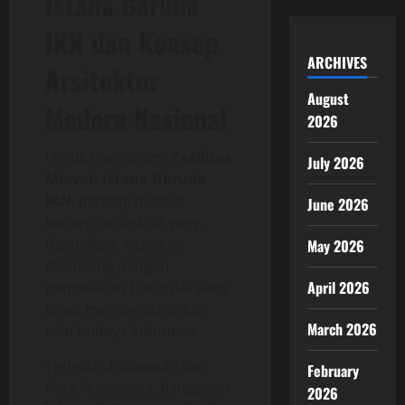
Istana Garuda
IKN dan Konsep
ARCHIVES
Arsitektur
August
Modern Nasional
2026
Untuk memahami
Fasilitas
July 2026
Mewah Istana Garuda
IKN
, penting melihat
June 2026
konsep arsitektur yang
digunakan. Istana ini
May 2026
dirancang dengan
April 2026
pendekatan futuristik yang
tetap mempertahankan
March 2026
nilai budaya Indonesia.
Terletak di kawasan
Ibu
February
Kota Nusantara
, bangunan
2026