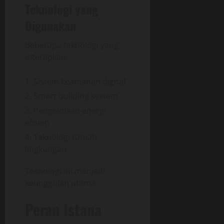
Teknologi yang
Digunakan
Beberapa teknologi yang
diterapkan:
Sistem keamanan digital
Smart building system
Pengelolaan energi
efisien
Teknologi ramah
lingkungan
Teknologi ini menjadi
keunggulan utama.
Peran Istana