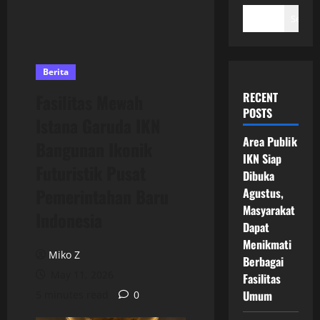
Search
Berita
RECENT
Fasilitas Mewah
POSTS
Istana Garuda IKN
Area Publik
Bangunan Ikonik
IKN Siap
Futuristik Pusat
Dibuka
Pemerintahan Baru
Agustus,
Masyarakat
Indonesia
Dapat
Menikmati
Miko Z
Berbagai
May 11, 2026
Fasilitas
Umum
5 minutes read
0