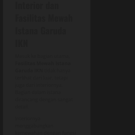
Interior dan
Fasilitas Mewah
Istana Garuda
IKN
Masuk ke bagian utama,
Fasilitas Mewah Istana
Garuda IKN
tidak hanya
terlihat dari luar, tetapi
juga dari interiornya.
Bagian dalam istana
dirancang dengan sangat
detail.
Interiornya
menggabungkan
kemewahan dengan fungsi