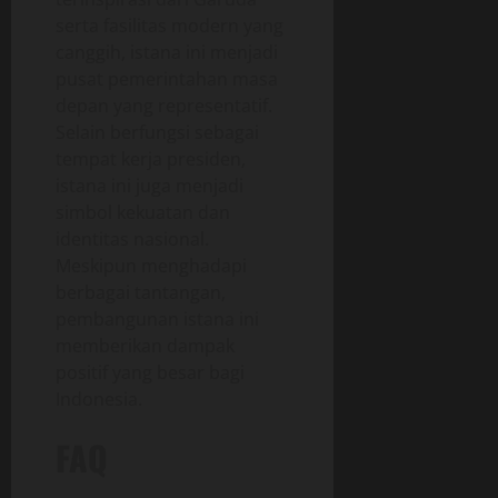
serta fasilitas modern yang
canggih, istana ini menjadi
pusat pemerintahan masa
depan yang representatif.
Selain berfungsi sebagai
tempat kerja presiden,
istana ini juga menjadi
simbol kekuatan dan
identitas nasional.
Meskipun menghadapi
berbagai tantangan,
pembangunan istana ini
memberikan dampak
positif yang besar bagi
Indonesia.
FAQ