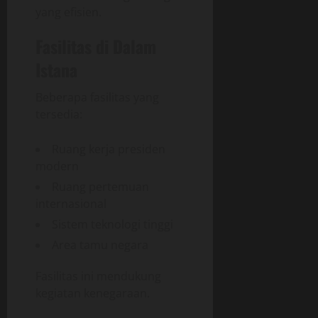
yang efisien.
Fasilitas di Dalam
Istana
Beberapa fasilitas yang
tersedia:
Ruang kerja presiden
modern
Ruang pertemuan
internasional
Sistem teknologi tinggi
Area tamu negara
Fasilitas ini mendukung
kegiatan kenegaraan.