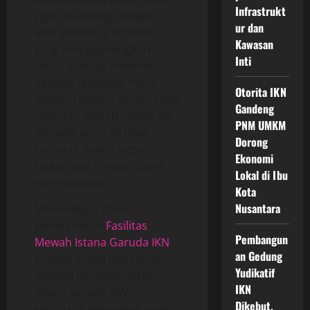
Infrastrukt
juga dirancang sebagai
ur dan
ikon arsitektur modern
Kawasan
yang menggabungkan
Inti
unsur budaya Indonesia
dengan teknologi masa
Otorita IKN
depan. Dengan desain yang
Gandeng
unik dan megah, istana ini
PNM UMKM
menjadi sorotan tidak
Dorong
hanya di dalam negeri,
Ekonomi
tetapi juga di mata dunia
Lokal di Ibu
internasional.
Kota
Nusantara
Menariknya, dalam
pembahasan
Fasilitas
Pembangun
Mewah Istana Garuda IKN
,
an Gedung
banyak orang penasaran
Yudikatif
dengan berbagai
fakta
IKN
istana garuda IKN
,
Dikebut,
termasuk desainnya yang