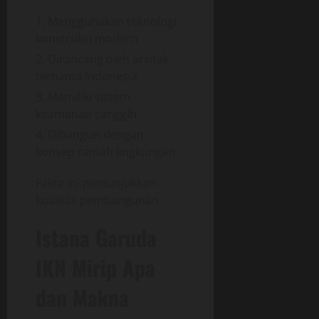
Menggunakan teknologi
konstruksi modern
Dirancang oleh arsitek
ternama Indonesia
Memiliki sistem
keamanan canggih
Dibangun dengan
konsep ramah lingkungan
Fakta ini menunjukkan
kualitas pembangunan.
Istana Garuda
IKN Mirip Apa
dan Makna