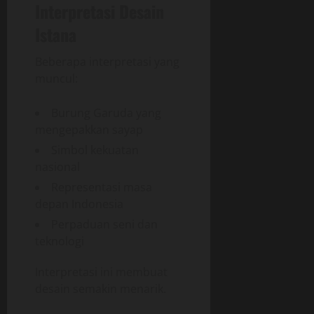
Interpretasi Desain
Istana
Beberapa interpretasi yang
muncul:
Burung Garuda yang
mengepakkan sayap
Simbol kekuatan
nasional
Representasi masa
depan Indonesia
Perpaduan seni dan
teknologi
Interpretasi ini membuat
desain semakin menarik.