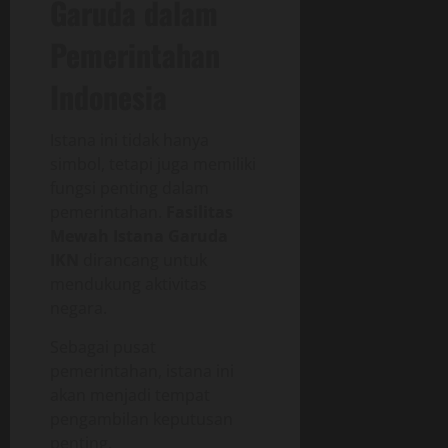
Garuda dalam
Pemerintahan
Indonesia
Istana ini tidak hanya
simbol, tetapi juga memiliki
fungsi penting dalam
pemerintahan.
Fasilitas
Mewah Istana Garuda
IKN
dirancang untuk
mendukung aktivitas
negara.
Sebagai pusat
pemerintahan, istana ini
akan menjadi tempat
pengambilan keputusan
penting.