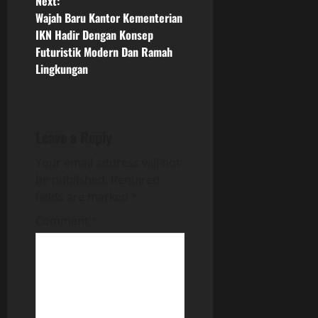
Next:
n
Wajah Baru Kantor Kementerian
IKN Hadir Dengan Konsep
a
Futuristik Modern Dan Ramah
Lingkungan
v
i
g
Leave a Reply
Your email address will not
a
be published.
Required
t
fields are marked
*
Comment
*
i
o
n