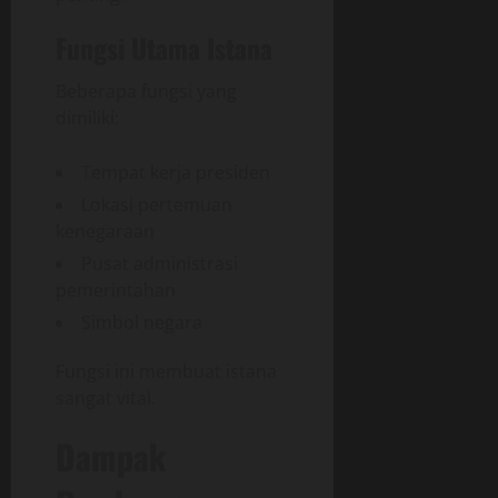
Fungsi Utama Istana
Beberapa fungsi yang
dimiliki:
Tempat kerja presiden
Lokasi pertemuan
kenegaraan
Pusat administrasi
pemerintahan
Simbol negara
Fungsi ini membuat istana
sangat vital.
Dampak