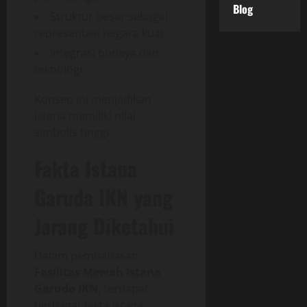
Blog
Struktur besar sebagai
representasi negara kuat
Integrasi budaya dan
teknologi
Konsep ini menjadikan
istana memiliki nilai
simbolis tinggi.
Fakta Istana
Garuda IKN yang
Jarang Diketahui
Dalam pembahasan
Fasilitas Mewah Istana
Garuda IKN
, terdapat
berbagai
fakta istana