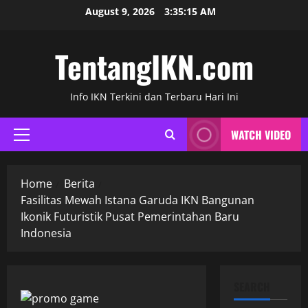
Skip
August 9, 2026
3:35:16 AM
to
content
TentangIKN.com
Info IKN Terkini dan Terbaru Hari Ini
WATCH VIDEO
Primary
Menu
Home
Berita
Fasilitas Mewah Istana Garuda IKN Bangunan
Ikonik Futuristik Pusat Pemerintahan Baru
Indonesia
SEARCH