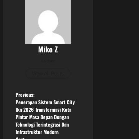
Miko Z
Author
View All Posts
P
Previous:
Penerapan Sistem Smart City
o
Ikn 2026 Transformasi Kota
Pintar Masa Depan Dengan
s
Teknologi Terintegrasi Dan
Infrastruktur Modern
t