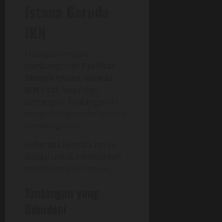
Istana Garuda
IKN
Meskipun megah,
pembangunan
Fasilitas
Mewah Istana Garuda
IKN
tidak lepas dari
tantangan. Tantangan ini
menjadi bagian dari proses
pembangunan.
Beberapa kendala harus
diatasi untuk memastikan
proyek berjalan lancar.
Tantangan yang
Dihadapi