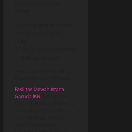
Beberapa tantangan
utama:
Kondisi geografis lokasi
Biaya pembangunan
tinggi
Teknologi yang kompleks
Waktu pengerjaan
Tantangan ini menjadi
bagian dari proyek besar.
Fasilitas Mewah Istana
Garuda IKN
merupakan
simbol kemajuan Indonesia
dalam bidang arsitektur
dan teknologi. Dengan
desain ikonik yang
terinspirasi dari Garuda