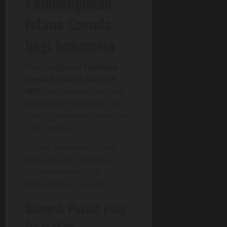
Pembangunan
Istana Garuda
bagi Indonesia
Pembangunan
Fasilitas
Mewah Istana Garuda
IKN
memberikan dampak
besar bagi Indonesia, baik
dari segi ekonomi maupun
citra negara.
Proyek ini menunjukkan
kemampuan Indonesia
dalam membangun
infrastruktur modern.
Dampak Positif yang
Dirasakan