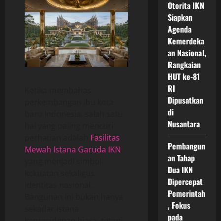
Otorita IKN
Siapkan
Agenda
Kemerdeka
an Nasional,
Rangkaian
HUT ke-81
RI
Ketika membahas
Dipusatkan
perkembangan ibu kota
di
baru Indonesia, salah satu
Nusantara
hal yang paling mencuri
perhatian adalah
Fasilitas
Pembangun
Mewah Istana Garuda IKN
an Tahap
yang menjadi simbol
Dua IKN
kekuatan sekaligus
Dipercepat
identitas nasional.
Pemerintah
Bangunan ini bukan hanya
, Fokus
sekadar istana
pada
kepresidenan biasa, tetapi