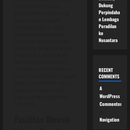
Dukung
disebut-sebut
istana
Perpindaha
garuda IKN mirip
burung
n Lembaga
garuda yang menjadi
Peradilan
lambang negara. Selain
ke
bentuknya yang ikonik,
Nusantara
fasilitas di dalamnya juga
dirancang dengan standar
tinggi untuk mendukung
aktivitas pemerintahan
modern. Hal ini membuat
RECENT
Istana Garuda bukan hanya
COMMENTS
bangunan simbolis, tetapi
A
juga pusat operasional
WordPress
negara yang canggih dan
Commenter
futuristik.
on
Fasilitas Mewah
Navigation