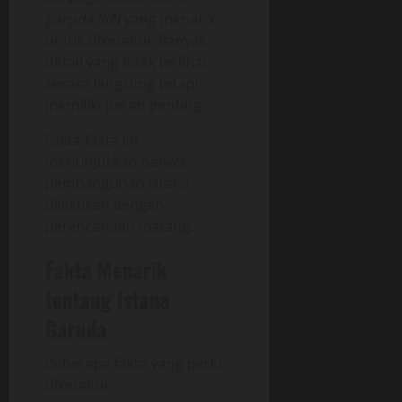
garuda IKN
yang menarik
untuk diketahui. Banyak
detail yang tidak terlihat
secara langsung tetapi
memiliki peran penting.
Fakta-fakta ini
menunjukkan bahwa
pembangunan istana
dilakukan dengan
perencanaan matang.
Fakta Menarik
tentang Istana
Garuda
Beberapa fakta yang perlu
diketahui: