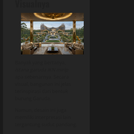
Visualnya
Banyak yang bertanya,
istana garuda IKN mirip
apa sebenarnya. Secara
visual, bangunan ini jelas
terinspirasi dari bentuk
burung Garuda.
Namun, desain ini juga
memiliki interpretasi lain
tergantung sudut pandang.