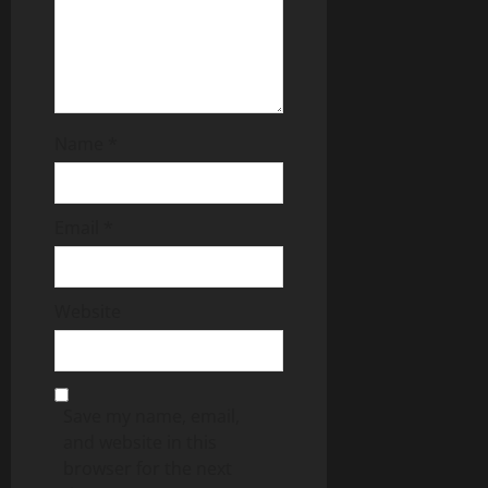
Name
*
Email
*
Website
Save my name, email,
and website in this
browser for the next