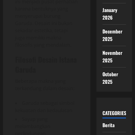
ini menjadi pusat perhatian
karena bentuknya yang
January
menyerupai burung
2026
Garuda. Desain ini bukan
sekadar estetika, tetapi
December
juga memiliki makna
2025
filosofis yang mendalam.
November
Filosofi Desain Istana
2025
Garuda
October
Beberapa makna yang
2025
terkandung dalam desain:
Garuda sebagai simbol
kekuatan dan kedaulatan
CATEGORIES
Sayap yang
Berita
melambangkan
perlindungan