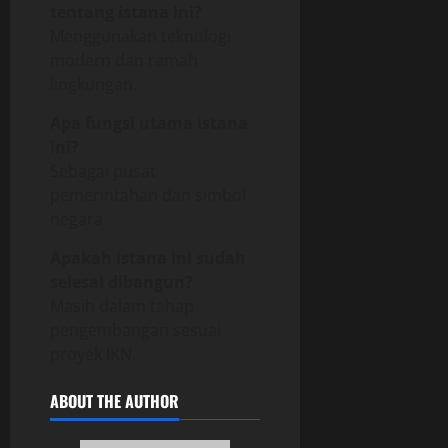
tentang istana ini?
Menggunakan teknologi
modern dan ramah
lingkungan.
Apa fungsi utama istana
ini?
Sebagai pusat
pemerintahan dan simbol
negara.
Apakah istana ini sudah
selesai dibangun?
Masih dalam tahap
pengembangan sesuai
proyek IKN.
ABOUT THE AUTHOR